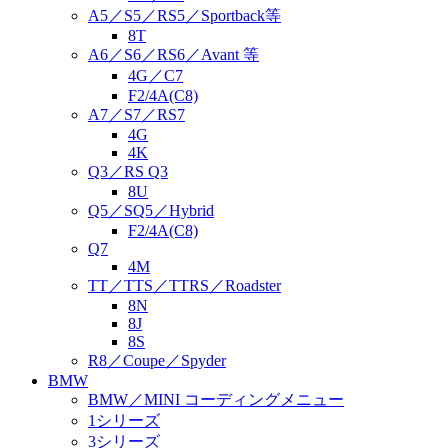
A5／S5／RS5／Sportback等
8T
A6／S6／RS6／Avant 等
4G／C7
F2/4A(C8)
A7／S7／RS7
4G
4K
Q3／RS Q3
8U
Q5／SQ5／Hybrid
F2/4A(C8)
Q7
4M
TT／TTS／TTRS／Roadster
8N
8J
8S
R8／Coupe／Spyder
BMW
BMW／MINI コーディングメニュー
1シリーズ
3シリーズ