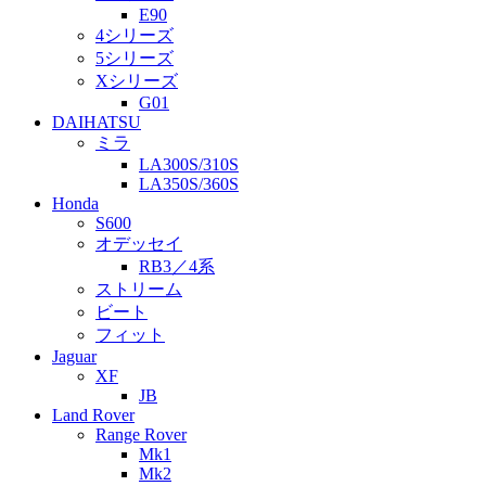
E90
4シリーズ
5シリーズ
Xシリーズ
G01
DAIHATSU
ミラ
LA300S/310S
LA350S/360S
Honda
S600
オデッセイ
RB3／4系
ストリーム
ビート
フィット
Jaguar
XF
JB
Land Rover
Range Rover
Mk1
Mk2