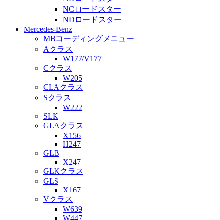
NCロードスター
NDロードスター
Mercedes-Benz
MBコーディングメニュー
Aクラス
W177/V177
Cクラス
W205
CLAクラス
Sクラス
W222
SLK
GLAクラス
X156
H247
GLB
X247
GLKクラス
GLS
X167
Vクラス
W639
W447