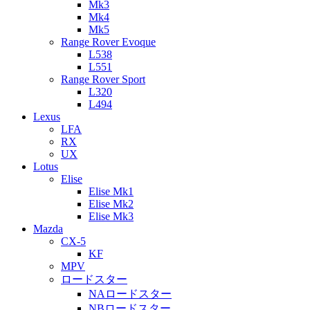
Mk3
Mk4
Mk5
Range Rover Evoque
L538
L551
Range Rover Sport
L320
L494
Lexus
LFA
RX
UX
Lotus
Elise
Elise Mk1
Elise Mk2
Elise Mk3
Mazda
CX-5
KF
MPV
ロードスター
NAロードスター
NBロードスター