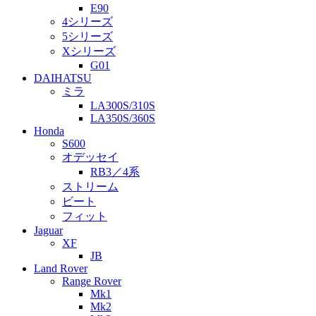
E90
4シリーズ
5シリーズ
Xシリーズ
G01
DAIHATSU
ミラ
LA300S/310S
LA350S/360S
Honda
S600
オデッセイ
RB3／4系
ストリーム
ビート
フィット
Jaguar
XF
JB
Land Rover
Range Rover
Mk1
Mk2