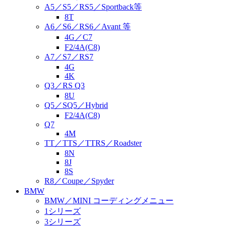
A5／S5／RS5／Sportback等
8T
A6／S6／RS6／Avant 等
4G／C7
F2/4A(C8)
A7／S7／RS7
4G
4K
Q3／RS Q3
8U
Q5／SQ5／Hybrid
F2/4A(C8)
Q7
4M
TT／TTS／TTRS／Roadster
8N
8J
8S
R8／Coupe／Spyder
BMW
BMW／MINI コーディングメニュー
1シリーズ
3シリーズ