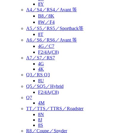
8Y
A4／S4／RS4／Avant 等
B8／8K
8W／F4
A5／S5／RS5／Sportback等
8T
A6／S6／RS6／Avant 等
4G／C7
F2/4A(C8)
A7／S7／RS7
4G
4K
Q3／RS Q3
8U
Q5／SQ5／Hybrid
F2/4A(C8)
Q7
4M
TT／TTS／TTRS／Roadster
8N
8J
8S
R8／Coupe／Spyder