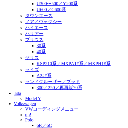
U300〜500／Y200系
U600／C600系
タウンエース
ノア／ヴォクシー
ハイエース
ハリアー
プリウス
30系
40系
ヤリス
KSP210系／MXPA1#系／MXPH1#系
ライズ
A2##系
ランドクルーザー／プラド
300／250／再再販70系
Tsla
Model Y
Volkswagen
VWコーディングメニュー
up!
Polo
6R／6C