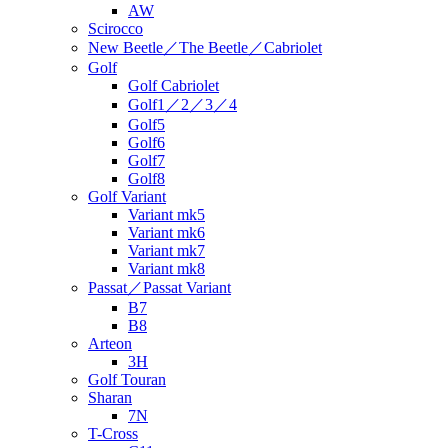
AW
Scirocco
New Beetle／The Beetle／Cabriolet
Golf
Golf Cabriolet
Golf1／2／3／4
Golf5
Golf6
Golf7
Golf8
Golf Variant
Variant mk5
Variant mk6
Variant mk7
Variant mk8
Passat／Passat Variant
B7
B8
Arteon
3H
Golf Touran
Sharan
7N
T-Cross