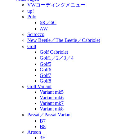
VWコーディングメニュー
up!
Polo
6R／6C
AW
Scirocco
New Beetle／The Beetle／Cabriolet
Golf
Golf Cabriolet
Golf1／2／3／4
Golf5
Golf6
Golf7
Golf8
Golf Variant
Variant mk5
Variant mk6
Variant mk7
Variant mk8
Passat／Passat Variant
B7
B8
Arteon
3H