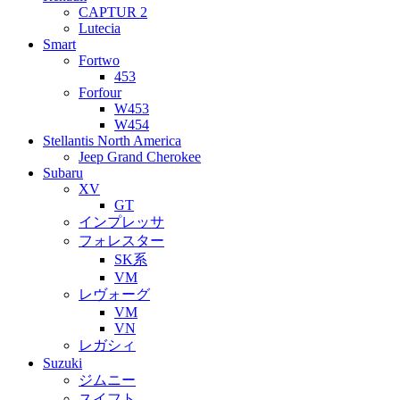
CAPTUR 2
Lutecia
Smart
Fortwo
453
Forfour
W453
W454
Stellantis North America
Jeep Grand Cherokee
Subaru
XV
GT
インプレッサ
フォレスター
SK系
VM
レヴォーグ
VM
VN
レガシィ
Suzuki
ジムニー
スイフト