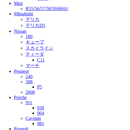
Mini
R55/56/57/58/59/60/61
Mitsubishi
デリカ
デリカD5
Nissan
180
キューブ
スカイライン
ティーダ
C11
マーチ
Peugeot
240
308
P5
2008
Porche
911
930
964
Cayman
981
Renault