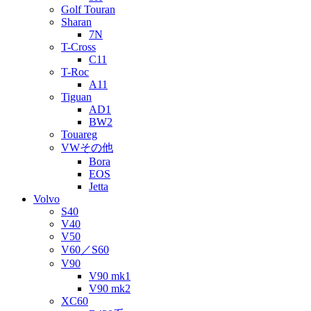
Golf Touran
Sharan
7N
T-Cross
C11
T-Roc
A11
Tiguan
AD1
BW2
Touareg
VWその他
Bora
EOS
Jetta
Volvo
S40
V40
V50
V60／S60
V90
V90 mk1
V90 mk2
XC60