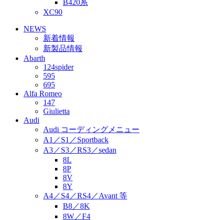
B420系
XC90
NEWS
新着情報
新製品情報
Abarth
124spider
595
695
Alfa Romeo
147
Giulietta
Audi
Audi コーディングメニュー
A1／S1／Sportback
A3／S3／RS3／sedan
8L
8P
8V
8Y
A4／S4／RS4／Avant 等
B8／8K
8W／F4