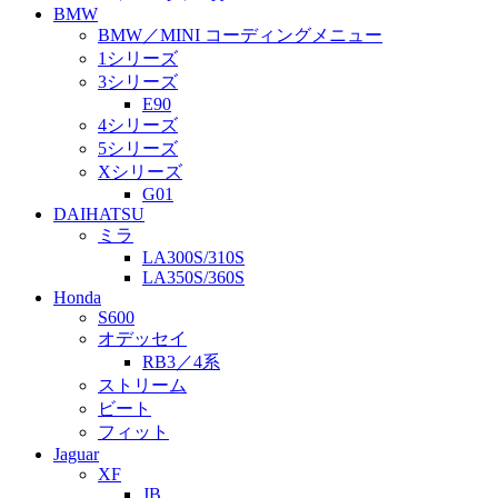
BMW
BMW／MINI コーディングメニュー
1シリーズ
3シリーズ
E90
4シリーズ
5シリーズ
Xシリーズ
G01
DAIHATSU
ミラ
LA300S/310S
LA350S/360S
Honda
S600
オデッセイ
RB3／4系
ストリーム
ビート
フィット
Jaguar
XF
JB