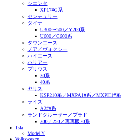
シエンタ
XP17#G系
センチュリー
ダイナ
U300〜500／Y200系
U600／C600系
タウンエース
ノア／ヴォクシー
ハイエース
ハリアー
プリウス
30系
40系
ヤリス
KSP210系／MXPA1#系／MXPH1#系
ライズ
A2##系
ランドクルーザー／プラド
300／250／再再販70系
Tsla
Model Y
Volkswagen