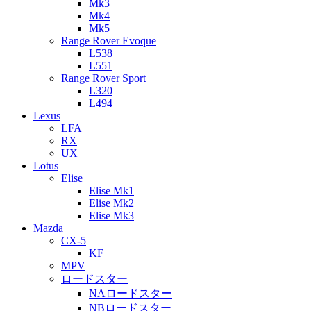
Mk3
Mk4
Mk5
Range Rover Evoque
L538
L551
Range Rover Sport
L320
L494
Lexus
LFA
RX
UX
Lotus
Elise
Elise Mk1
Elise Mk2
Elise Mk3
Mazda
CX-5
KF
MPV
ロードスター
NAロードスター
NBロードスター