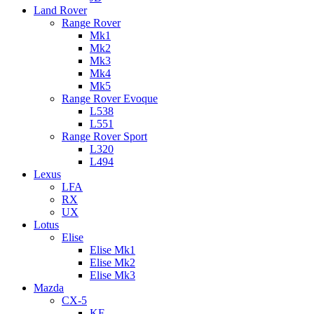
Land Rover
Range Rover
Mk1
Mk2
Mk3
Mk4
Mk5
Range Rover Evoque
L538
L551
Range Rover Sport
L320
L494
Lexus
LFA
RX
UX
Lotus
Elise
Elise Mk1
Elise Mk2
Elise Mk3
Mazda
CX-5
KF