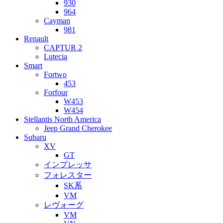
930
964
Cayman
981
Renault
CAPTUR 2
Lutecia
Smart
Fortwo
453
Forfour
W453
W454
Stellantis North America
Jeep Grand Cherokee
Subaru
XV
GT
インプレッサ
フォレスター
SK系
VM
レヴォーグ
VM