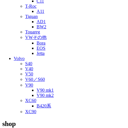
C11
T-Roc
A11
Tiguan
AD1
BW2
Touareg
VWその他
Bora
EOS
Jetta
Volvo
S40
V40
V50
V60／S60
V90
V90 mk1
V90 mk2
XC60
B420系
XC90
shop