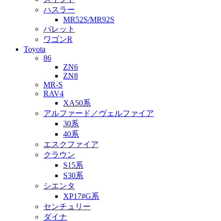
ハスラー
MR52S/MR92S
パレット
ワゴンR
Toyota
86
ZN6
ZN8
MR-S
RAV4
XA50系
アルファード／ヴェルファイア
30系
40系
エスクファイア
クラウン
S15系
S30系
シエンタ
XP17#G系
センチュリー
ダイナ