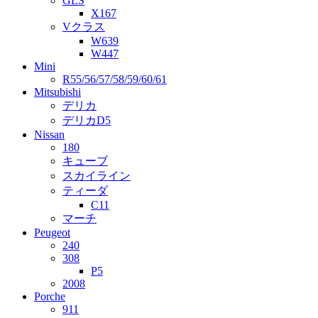
GLS
X167
Vクラス
W639
W447
Mini
R55/56/57/58/59/60/61
Mitsubishi
デリカ
デリカD5
Nissan
180
キューブ
スカイライン
ティーダ
C11
マーチ
Peugeot
240
308
P5
2008
Porche
911