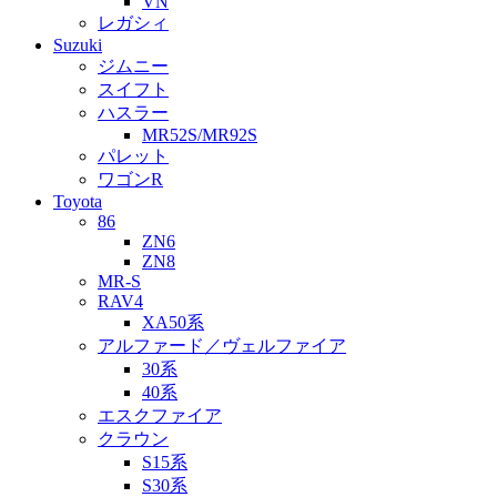
VN
レガシィ
Suzuki
ジムニー
スイフト
ハスラー
MR52S/MR92S
パレット
ワゴンR
Toyota
86
ZN6
ZN8
MR-S
RAV4
XA50系
アルファード／ヴェルファイア
30系
40系
エスクファイア
クラウン
S15系
S30系