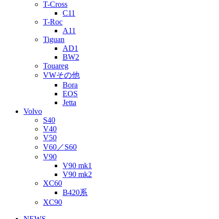
T-Cross
C11
T-Roc
A11
Tiguan
AD1
BW2
Touareg
VWその他
Bora
EOS
Jetta
Volvo
S40
V40
V50
V60／S60
V90
V90 mk1
V90 mk2
XC60
B420系
XC90
NEWS