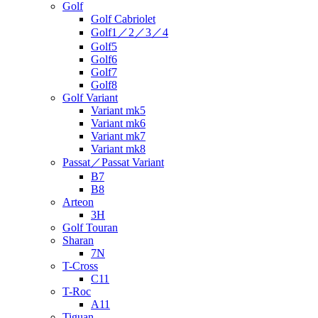
Golf
Golf Cabriolet
Golf1／2／3／4
Golf5
Golf6
Golf7
Golf8
Golf Variant
Variant mk5
Variant mk6
Variant mk7
Variant mk8
Passat／Passat Variant
B7
B8
Arteon
3H
Golf Touran
Sharan
7N
T-Cross
C11
T-Roc
A11
Tiguan