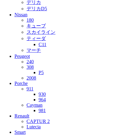
デリカ
デリカD5
Nissan
180
キューブ
スカイライン
ティーダ
C11
マーチ
Peugeot
240
308
P5
2008
Porche
911
930
964
Cayman
981
Renault
CAPTUR 2
Lutecia
Smart