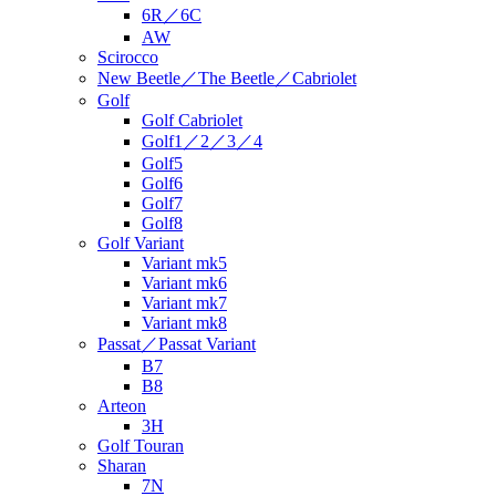
6R／6C
AW
Scirocco
New Beetle／The Beetle／Cabriolet
Golf
Golf Cabriolet
Golf1／2／3／4
Golf5
Golf6
Golf7
Golf8
Golf Variant
Variant mk5
Variant mk6
Variant mk7
Variant mk8
Passat／Passat Variant
B7
B8
Arteon
3H
Golf Touran
Sharan
7N