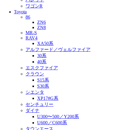
ワゴンR
Toyota
86
ZN6
ZN8
MR-S
RAV4
XA50系
アルファード／ヴェルファイア
30系
40系
エスクファイア
クラウン
S15系
S30系
シエンタ
XP17#G系
センチュリー
ダイナ
U300〜500／Y200系
U600／C600系
タウンエース