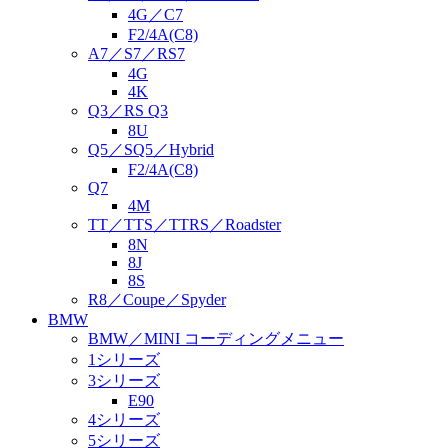
4G／C7
F2/4A(C8)
A7／S7／RS7
4G
4K
Q3／RS Q3
8U
Q5／SQ5／Hybrid
F2/4A(C8)
Q7
4M
TT／TTS／TTRS／Roadster
8N
8J
8S
R8／Coupe／Spyder
BMW
BMW／MINI コーディングメニュー
1シリーズ
3シリーズ
E90
4シリーズ
5シリーズ