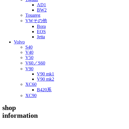
AD1
BW2
Touareg
VWその他
Bora
EOS
Jetta
Volvo
S40
V40
V50
V60／S60
V90
V90 mk1
V90 mk2
XC60
B420系
XC90
shop
information