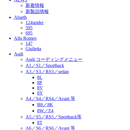
新着情報
新製品情報
Abarth
124spider
595
695
Alfa Romeo
147
Giulietta
Audi
Audi コーディングメニュー
A1／S1／Sportback
A3／S3／RS3／sedan
8L
8P
8V
8Y
A4／S4／RS4／Avant 等
B8／8K
8W／F4
A5／S5／RS5／Sportback等
8T
A6／S6／RS6／Avant 等