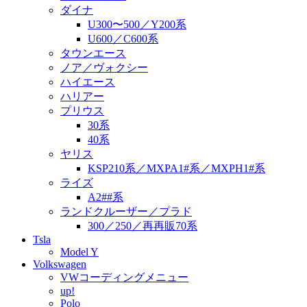
ダイナ
U300〜500／Y200系
U600／C600系
タウンエース
ノア／ヴォクシー
ハイエース
ハリアー
プリウス
30系
40系
ヤリス
KSP210系／MXPA1#系／MXPH1#系
ライズ
A2##系
ランドクルーザー／プラド
300／250／再再販70系
Tsla
Model Y
Volkswagen
VWコーディングメニュー
up!
Polo