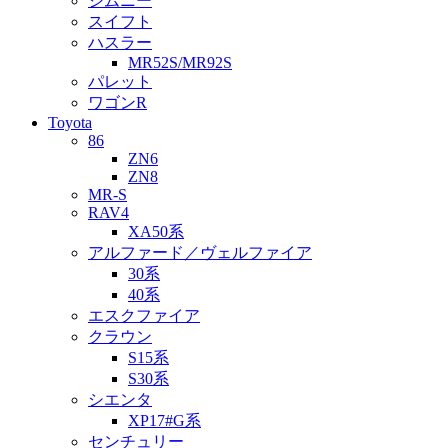
ジムニー
スイフト
ハスラー
MR52S/MR92S
パレット
ワゴンR
Toyota
86
ZN6
ZN8
MR-S
RAV4
XA50系
アルファード／ヴェルファイア
30系
40系
エスクファイア
クラウン
S15系
S30系
シエンタ
XP17#G系
センチュリー