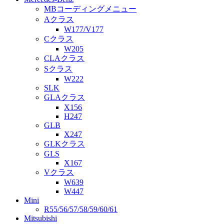
MBコーディングメニュー
Aクラス
W177/V177
Cクラス
W205
CLAクラス
Sクラス
W222
SLK
GLAクラス
X156
H247
GLB
X247
GLKクラス
GLS
X167
Vクラス
W639
W447
Mini
R55/56/57/58/59/60/61
Mitsubishi