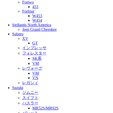
Fortwo
453
Forfour
W453
W454
Stellantis North America
Jeep Grand Cherokee
Subaru
XV
GT
インプレッサ
フォレスター
SK系
VM
レヴォーグ
VM
VN
レガシィ
Suzuki
ジムニー
スイフト
ハスラー
MR52S/MR92S
パレット