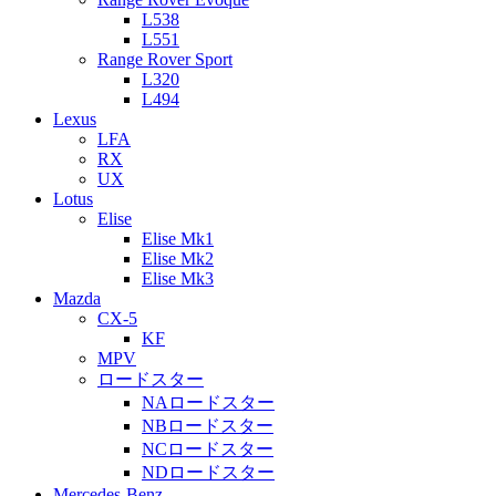
L538
L551
Range Rover Sport
L320
L494
Lexus
LFA
RX
UX
Lotus
Elise
Elise Mk1
Elise Mk2
Elise Mk3
Mazda
CX-5
KF
MPV
ロードスター
NAロードスター
NBロードスター
NCロードスター
NDロードスター
Mercedes-Benz