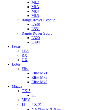
Mk2
Mk3
Mk4
Mk5
Range Rover Evoque
L538
L551
Range Rover Sport
L320
L494
Lexus
LFA
RX
UX
Lotus
Elise
Elise Mk1
Elise Mk2
Elise Mk3
Mazda
CX-5
KF
MPV
ロードスター
NAロードスター