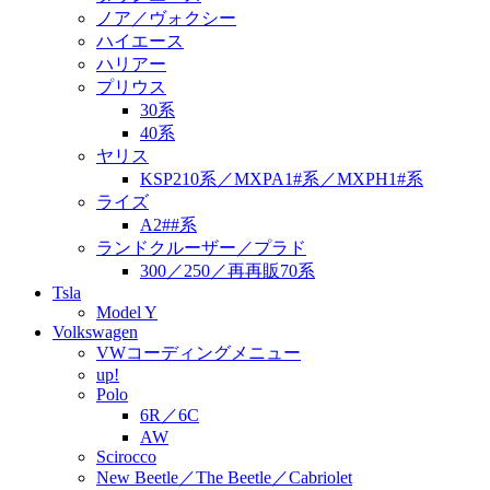
ノア／ヴォクシー
ハイエース
ハリアー
プリウス
30系
40系
ヤリス
KSP210系／MXPA1#系／MXPH1#系
ライズ
A2##系
ランドクルーザー／プラド
300／250／再再販70系
Tsla
Model Y
Volkswagen
VWコーディングメニュー
up!
Polo
6R／6C
AW
Scirocco
New Beetle／The Beetle／Cabriolet