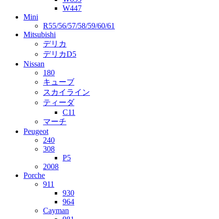
W447
Mini
R55/56/57/58/59/60/61
Mitsubishi
デリカ
デリカD5
Nissan
180
キューブ
スカイライン
ティーダ
C11
マーチ
Peugeot
240
308
P5
2008
Porche
911
930
964
Cayman