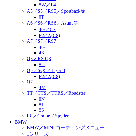
8W／F4
A5／S5／RS5／Sportback等
8T
A6／S6／RS6／Avant 等
4G／C7
F2/4A(C8)
A7／S7／RS7
4G
4K
Q3／RS Q3
8U
Q5／SQ5／Hybrid
F2/4A(C8)
Q7
4M
TT／TTS／TTRS／Roadster
8N
8J
8S
R8／Coupe／Spyder
BMW
BMW／MINI コーディングメニュー
1シリーズ