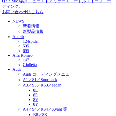
Q3：MMI裏メニュー＋ドアミラー＋ニードルスイープコー
ディング。
お問い合わせはこちら
NEWS
新着情報
新製品情報
Abarth
124spider
595
695
Alfa Romeo
147
Giulietta
Audi
Audi コーディングメニュー
A1／S1／Sportback
A3／S3／RS3／sedan
8L
8P
8V
8Y
A4／S4／RS4／Avant 等
B8／8K