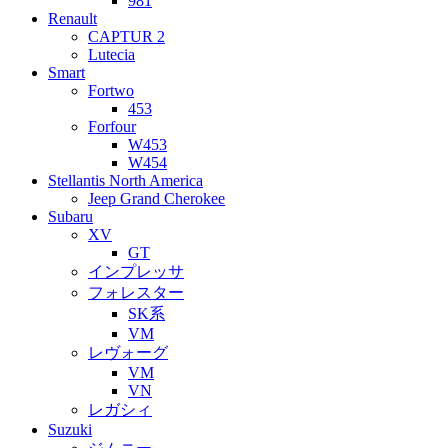
981
Renault
CAPTUR 2
Lutecia
Smart
Fortwo
453
Forfour
W453
W454
Stellantis North America
Jeep Grand Cherokee
Subaru
XV
GT
インプレッサ
フォレスター
SK系
VM
レヴォーグ
VM
VN
レガシィ
Suzuki