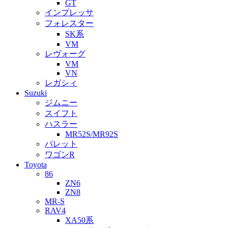
GT
インプレッサ
フォレスター
SK系
VM
レヴォーグ
VM
VN
レガシィ
Suzuki
ジムニー
スイフト
ハスラー
MR52S/MR92S
パレット
ワゴンR
Toyota
86
ZN6
ZN8
MR-S
RAV4
XA50系