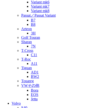
Variant mk6
Variant mk7
Variant mk8
Passat／Passat Variant
B7
B8
Arteon
3H
Golf Touran
Sharan
7N
T-Cross
C11
T-Roc
A11
Tiguan
AD1
BW2
Touareg
VWその他
Bora
EOS
Jetta
Volvo
S40