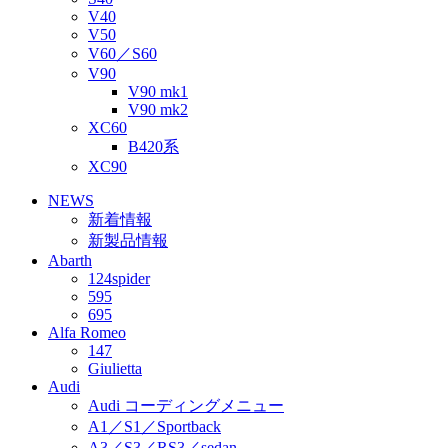
V40
V50
V60／S60
V90
V90 mk1
V90 mk2
XC60
B420系
XC90
NEWS
新着情報
新製品情報
Abarth
124spider
595
695
Alfa Romeo
147
Giulietta
Audi
Audi コーディングメニュー
A1／S1／Sportback
A3／S3／RS3／sedan