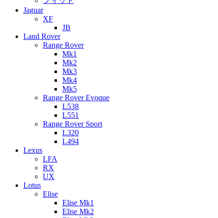
フィット
Jaguar
XF
JB
Land Rover
Range Rover
Mk1
Mk2
Mk3
Mk4
Mk5
Range Rover Evoque
L538
L551
Range Rover Sport
L320
L494
Lexus
LFA
RX
UX
Lotus
Elise
Elise Mk1
Elise Mk2