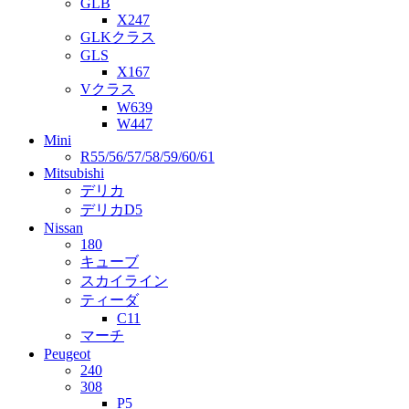
GLB
X247
GLKクラス
GLS
X167
Vクラス
W639
W447
Mini
R55/56/57/58/59/60/61
Mitsubishi
デリカ
デリカD5
Nissan
180
キューブ
スカイライン
ティーダ
C11
マーチ
Peugeot
240
308
P5