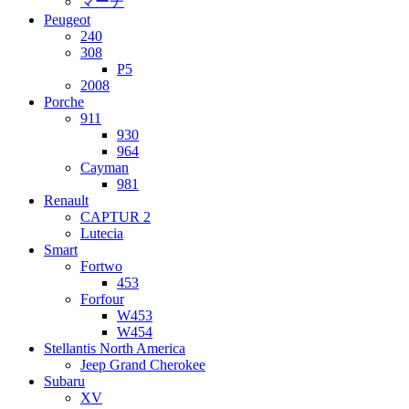
マーチ
Peugeot
240
308
P5
2008
Porche
911
930
964
Cayman
981
Renault
CAPTUR 2
Lutecia
Smart
Fortwo
453
Forfour
W453
W454
Stellantis North America
Jeep Grand Cherokee
Subaru
XV