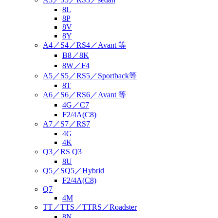
8L
8P
8V
8Y
A4／S4／RS4／Avant 等
B8／8K
8W／F4
A5／S5／RS5／Sportback等
8T
A6／S6／RS6／Avant 等
4G／C7
F2/4A(C8)
A7／S7／RS7
4G
4K
Q3／RS Q3
8U
Q5／SQ5／Hybrid
F2/4A(C8)
Q7
4M
TT／TTS／TTRS／Roadster
8N