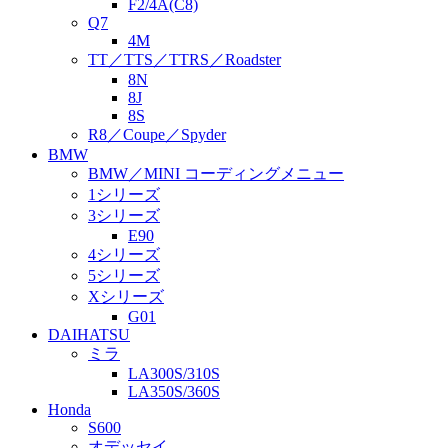
F2/4A(C8)
Q7
4M
TT／TTS／TTRS／Roadster
8N
8J
8S
R8／Coupe／Spyder
BMW
BMW／MINI コーディングメニュー
1シリーズ
3シリーズ
E90
4シリーズ
5シリーズ
Xシリーズ
G01
DAIHATSU
ミラ
LA300S/310S
LA350S/360S
Honda
S600
オデッセイ