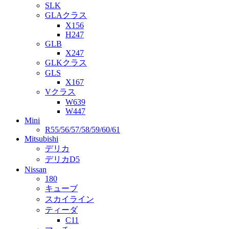
SLK
GLAクラス
X156
H247
GLB
X247
GLKクラス
GLS
X167
Vクラス
W639
W447
Mini
R55/56/57/58/59/60/61
Mitsubishi
デリカ
デリカD5
Nissan
180
キューブ
スカイライン
ティーダ
C11