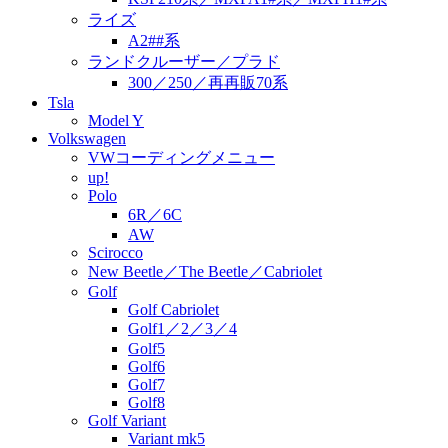
ライズ
A2##系
ランドクルーザー／プラド
300／250／再再販70系
Tsla
Model Y
Volkswagen
VWコーディングメニュー
up!
Polo
6R／6C
AW
Scirocco
New Beetle／The Beetle／Cabriolet
Golf
Golf Cabriolet
Golf1／2／3／4
Golf5
Golf6
Golf7
Golf8
Golf Variant
Variant mk5