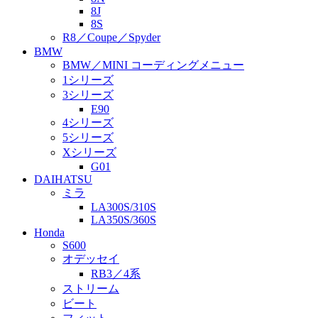
8J
8S
R8／Coupe／Spyder
BMW
BMW／MINI コーディングメニュー
1シリーズ
3シリーズ
E90
4シリーズ
5シリーズ
Xシリーズ
G01
DAIHATSU
ミラ
LA300S/310S
LA350S/360S
Honda
S600
オデッセイ
RB3／4系
ストリーム
ビート