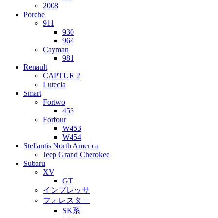
2008
Porche
911
930
964
Cayman
981
Renault
CAPTUR 2
Lutecia
Smart
Fortwo
453
Forfour
W453
W454
Stellantis North America
Jeep Grand Cherokee
Subaru
XV
GT
インプレッサ
フォレスター
SK系