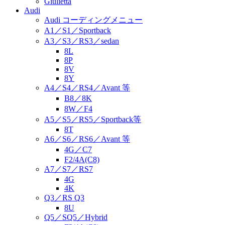
Giulietta
Audi
Audi コーディングメニュー
A1／S1／Sportback
A3／S3／RS3／sedan
8L
8P
8V
8Y
A4／S4／RS4／Avant 等
B8／8K
8W／F4
A5／S5／RS5／Sportback等
8T
A6／S6／RS6／Avant 等
4G／C7
F2/4A(C8)
A7／S7／RS7
4G
4K
Q3／RS Q3
8U
Q5／SQ5／Hybrid