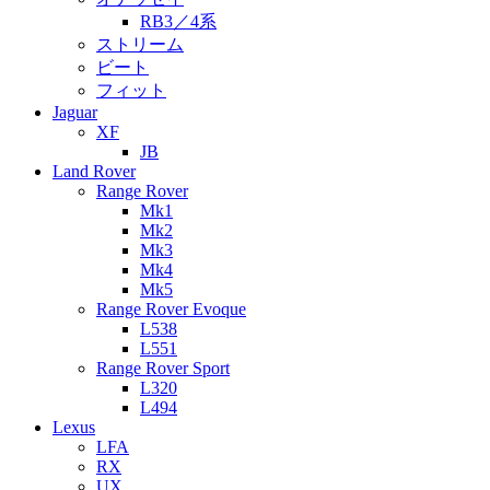
RB3／4系
ストリーム
ビート
フィット
Jaguar
XF
JB
Land Rover
Range Rover
Mk1
Mk2
Mk3
Mk4
Mk5
Range Rover Evoque
L538
L551
Range Rover Sport
L320
L494
Lexus
LFA
RX
UX