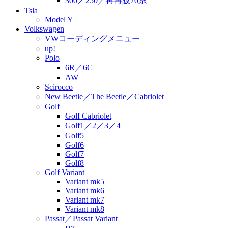
300／250／再再販70系
Tsla
Model Y
Volkswagen
VWコーディングメニュー
up!
Polo
6R／6C
AW
Scirocco
New Beetle／The Beetle／Cabriolet
Golf
Golf Cabriolet
Golf1／2／3／4
Golf5
Golf6
Golf7
Golf8
Golf Variant
Variant mk5
Variant mk6
Variant mk7
Variant mk8
Passat／Passat Variant