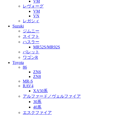
VM
レヴォーグ
VM
VN
レガシィ
Suzuki
ジムニー
スイフト
ハスラー
MR52S/MR92S
パレット
ワゴンR
Toyota
86
ZN6
ZN8
MR-S
RAV4
XA50系
アルファード／ヴェルファイア
30系
40系
エスクファイア