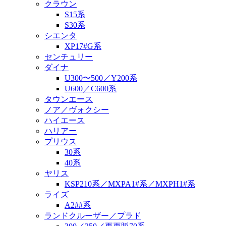
クラウン
S15系
S30系
シエンタ
XP17#G系
センチュリー
ダイナ
U300〜500／Y200系
U600／C600系
タウンエース
ノア／ヴォクシー
ハイエース
ハリアー
プリウス
30系
40系
ヤリス
KSP210系／MXPA1#系／MXPH1#系
ライズ
A2##系
ランドクルーザー／プラド