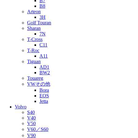
B7
B8
Arteon
3H
Golf Touran
Sharan
7N
T-Cross
C11
T-Roc
A11
Tiguan
AD1
BW2
Touareg
VWその他
Bora
EOS
Jetta
Volvo
S40
V40
V50
V60／S60
V90