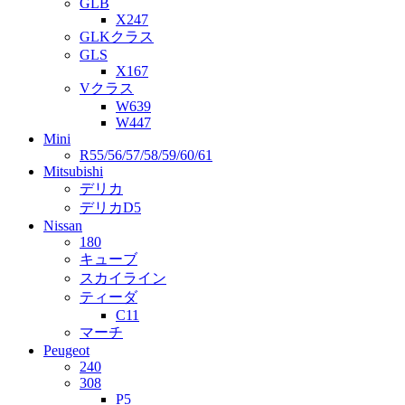
GLB
X247
GLKクラス
GLS
X167
Vクラス
W639
W447
Mini
R55/56/57/58/59/60/61
Mitsubishi
デリカ
デリカD5
Nissan
180
キューブ
スカイライン
ティーダ
C11
マーチ
Peugeot
240
308
P5