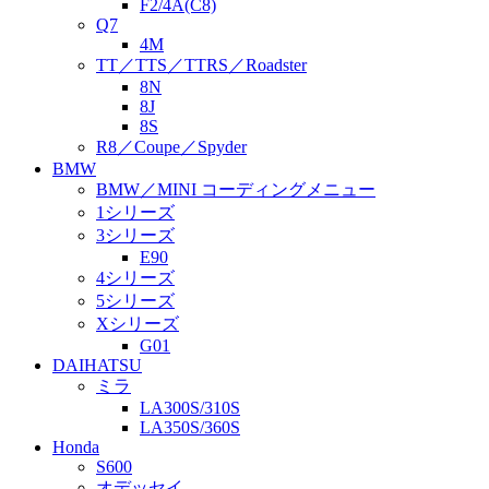
F2/4A(C8)
Q7
4M
TT／TTS／TTRS／Roadster
8N
8J
8S
R8／Coupe／Spyder
BMW
BMW／MINI コーディングメニュー
1シリーズ
3シリーズ
E90
4シリーズ
5シリーズ
Xシリーズ
G01
DAIHATSU
ミラ
LA300S/310S
LA350S/360S
Honda
S600
オデッセイ