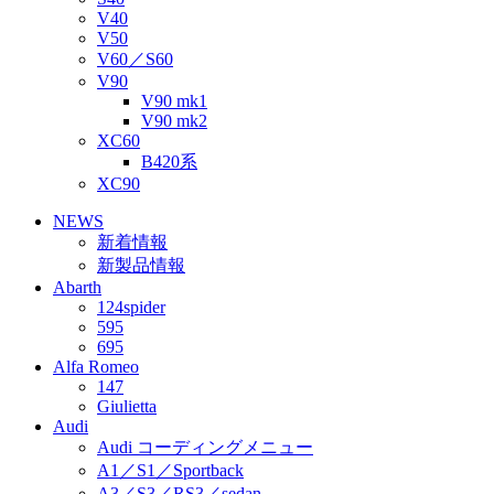
V40
V50
V60／S60
V90
V90 mk1
V90 mk2
XC60
B420系
XC90
NEWS
新着情報
新製品情報
Abarth
124spider
595
695
Alfa Romeo
147
Giulietta
Audi
Audi コーディングメニュー
A1／S1／Sportback
A3／S3／RS3／sedan