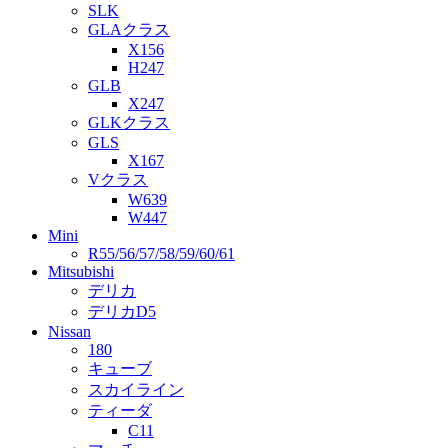
SLK
GLAクラス
X156
H247
GLB
X247
GLKクラス
GLS
X167
Vクラス
W639
W447
Mini
R55/56/57/58/59/60/61
Mitsubishi
デリカ
デリカD5
Nissan
180
キューブ
スカイライン
ティーダ
C11