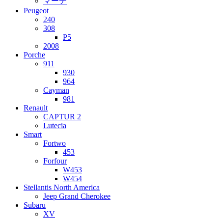
マーチ
Peugeot
240
308
P5
2008
Porche
911
930
964
Cayman
981
Renault
CAPTUR 2
Lutecia
Smart
Fortwo
453
Forfour
W453
W454
Stellantis North America
Jeep Grand Cherokee
Subaru
XV