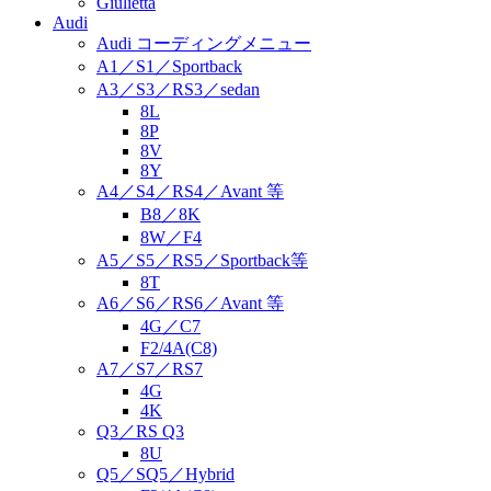
Giulietta
Audi
Audi コーディングメニュー
A1／S1／Sportback
A3／S3／RS3／sedan
8L
8P
8V
8Y
A4／S4／RS4／Avant 等
B8／8K
8W／F4
A5／S5／RS5／Sportback等
8T
A6／S6／RS6／Avant 等
4G／C7
F2/4A(C8)
A7／S7／RS7
4G
4K
Q3／RS Q3
8U
Q5／SQ5／Hybrid