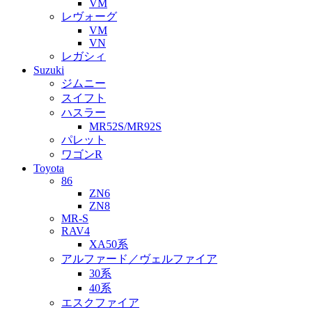
VM
レヴォーグ
VM
VN
レガシィ
Suzuki
ジムニー
スイフト
ハスラー
MR52S/MR92S
パレット
ワゴンR
Toyota
86
ZN6
ZN8
MR-S
RAV4
XA50系
アルファード／ヴェルファイア
30系
40系
エスクファイア