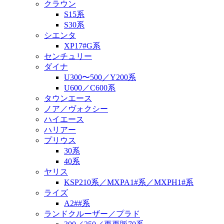
クラウン
S15系
S30系
シエンタ
XP17#G系
センチュリー
ダイナ
U300〜500／Y200系
U600／C600系
タウンエース
ノア／ヴォクシー
ハイエース
ハリアー
プリウス
30系
40系
ヤリス
KSP210系／MXPA1#系／MXPH1#系
ライズ
A2##系
ランドクルーザー／プラド