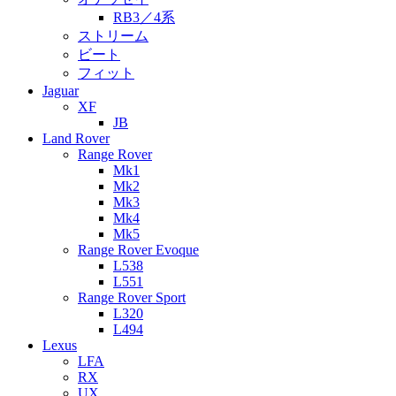
RB3／4系
ストリーム
ビート
フィット
Jaguar
XF
JB
Land Rover
Range Rover
Mk1
Mk2
Mk3
Mk4
Mk5
Range Rover Evoque
L538
L551
Range Rover Sport
L320
L494
Lexus
LFA
RX
UX