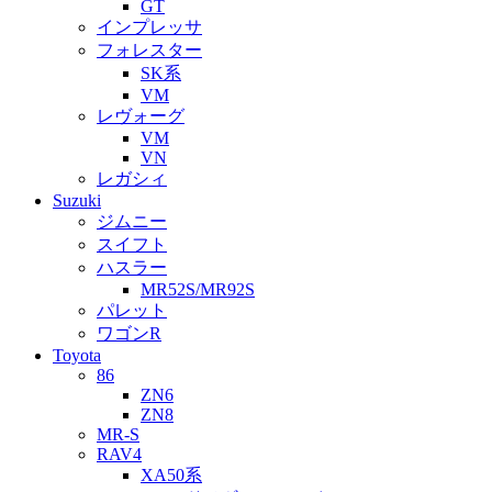
GT
インプレッサ
フォレスター
SK系
VM
レヴォーグ
VM
VN
レガシィ
Suzuki
ジムニー
スイフト
ハスラー
MR52S/MR92S
パレット
ワゴンR
Toyota
86
ZN6
ZN8
MR-S
RAV4
XA50系