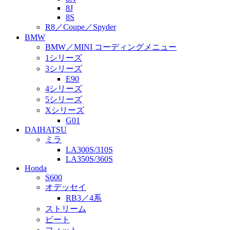
8J
8S
R8／Coupe／Spyder
BMW
BMW／MINI コーディングメニュー
1シリーズ
3シリーズ
E90
4シリーズ
5シリーズ
Xシリーズ
G01
DAIHATSU
ミラ
LA300S/310S
LA350S/360S
Honda
S600
オデッセイ
RB3／4系
ストリーム
ビート