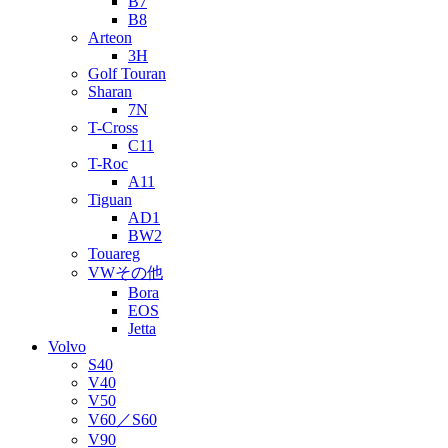
B7
B8
Arteon
3H
Golf Touran
Sharan
7N
T-Cross
C11
T-Roc
A11
Tiguan
AD1
BW2
Touareg
VWその他
Bora
EOS
Jetta
Volvo
S40
V40
V50
V60／S60
V90