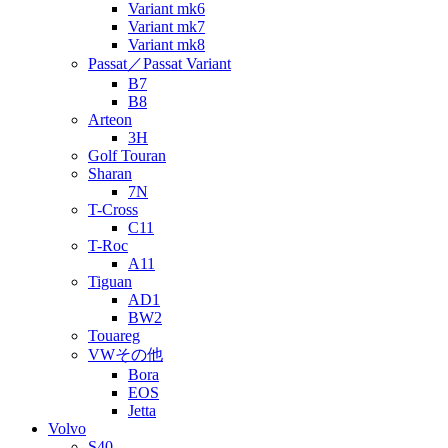
Variant mk6
Variant mk7
Variant mk8
Passat／Passat Variant
B7
B8
Arteon
3H
Golf Touran
Sharan
7N
T-Cross
C11
T-Roc
A11
Tiguan
AD1
BW2
Touareg
VWその他
Bora
EOS
Jetta
Volvo
S40