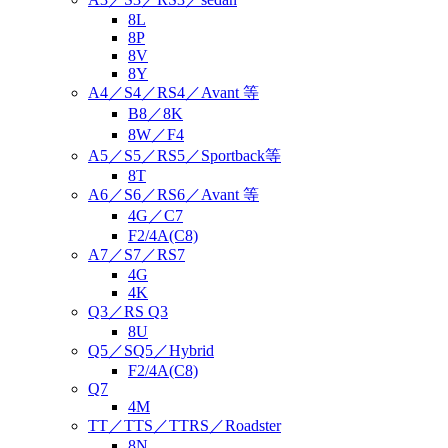
8L
8P
8V
8Y
A4／S4／RS4／Avant 等
B8／8K
8W／F4
A5／S5／RS5／Sportback等
8T
A6／S6／RS6／Avant 等
4G／C7
F2/4A(C8)
A7／S7／RS7
4G
4K
Q3／RS Q3
8U
Q5／SQ5／Hybrid
F2/4A(C8)
Q7
4M
TT／TTS／TTRS／Roadster
8N