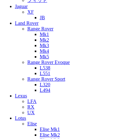
フィット
Jaguar
XF
JB
Land Rover
Range Rover
Mk1
Mk2
Mk3
Mk4
Mk5
Range Rover Evoque
L538
L551
Range Rover Sport
L320
L494
Lexus
LFA
RX
UX
Lotus
Elise
Elise Mk1
Elise Mk2