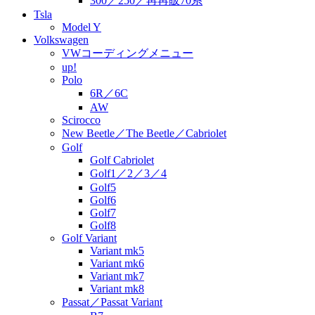
300／250／再再販70系
Tsla
Model Y
Volkswagen
VWコーディングメニュー
up!
Polo
6R／6C
AW
Scirocco
New Beetle／The Beetle／Cabriolet
Golf
Golf Cabriolet
Golf1／2／3／4
Golf5
Golf6
Golf7
Golf8
Golf Variant
Variant mk5
Variant mk6
Variant mk7
Variant mk8
Passat／Passat Variant