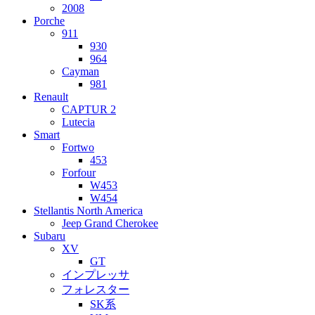
2008
Porche
911
930
964
Cayman
981
Renault
CAPTUR 2
Lutecia
Smart
Fortwo
453
Forfour
W453
W454
Stellantis North America
Jeep Grand Cherokee
Subaru
XV
GT
インプレッサ
フォレスター
SK系