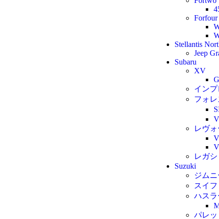
Fortwo
4
Forfour
W
W
Stellantis Nor
Jeep Gr
Subaru
XV
G
インプ
フォレ
レヴォ
レガシ
Suzuki
ジムニ
スイフ
ハスラ
M
パレッ