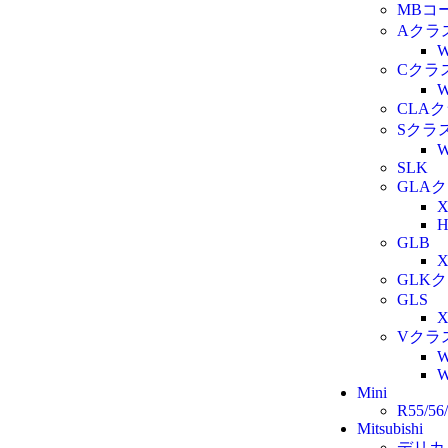
MBコ
Aクラ
W
Cクラ
W
CLA
Sクラ
W
SLK
GLA
X
H
GLB
X
GLK
GLS
X
Vクラ
W
W
Mini
R55/56/
Mitsubishi
デリカ