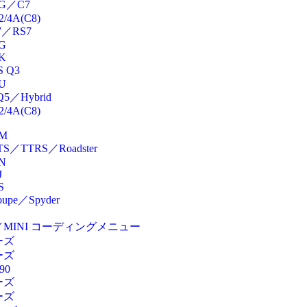
G／C7
2/4A(C8)
7／RS7
G
K
 Q3
U
5／Hybrid
2/4A(C8)
M
S／TTRS／Roadster
N
J
S
upe／Spyder
／MINI コーディングメニュー
ーズ
ーズ
90
ーズ
ーズ