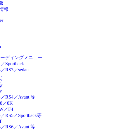
報
情報
er
a
i コーディングメニュー
／Sportback
／RS3／sedan
L
P
V
Y
／RS4／Avant 等
8／8K
W／F4
／RS5／Sportback等
T
／RS6／Avant 等