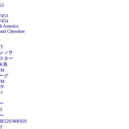
53
453
454
th America
and Cherokee
T
レッサ
スター
SK系
VM
ーグ
VM
VN
ィ
ー
ト
ー
R52S/MR92S
ト