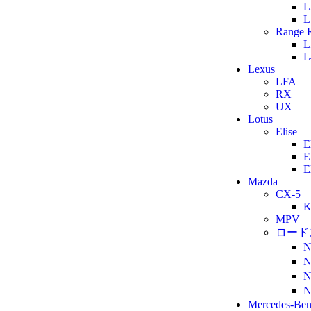
L
L
Range R
L
L
Lexus
LFA
RX
UX
Lotus
Elise
E
E
E
Mazda
CX-5
K
MPV
ロード
Mercedes-Be