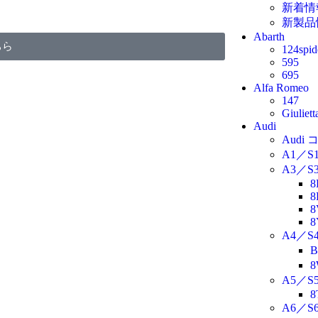
新着情
新製品
Abarth
ちら
124spid
595
695
Alfa Romeo
147
Giuliett
Audi
Aud
A1／S1
A3／S3
8
8
8
8
A4／S4
B
8
A5／S5
8
A6／S6