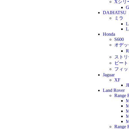
Xシリ
G
DAIHATSU
ミラ
L
L
Honda
S600
オデッ
ストリ
ビート
フィッ
Jaguar
XF
J
Land Rover
Range 
M
M
M
M
M
Range 