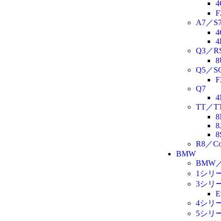
4
F
A7／S
4
4
Q3／RS
8
Q5／SQ
F
Q7
4
TT／TT
8
8
8
R8／Co
BMW
BMW
1シリ
3シリ
E
4シリ
5シリ