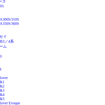
ーズ
01
A300S/310S
A350S/360S
セイ
RB3／4系
ーム
ト
B
Rover
k1
k2
k3
k4
k5
Rover Evoque