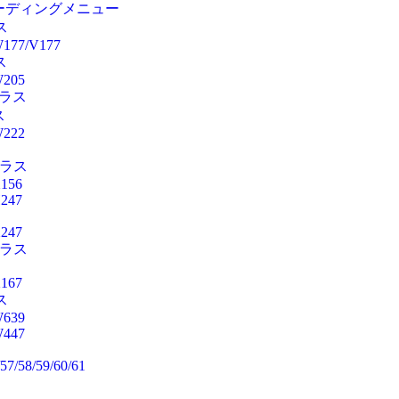
ーディングメニュー
ス
177/V177
ス
205
クラス
ス
222
クラス
156
247
247
クラス
167
ス
639
447
57/58/59/60/61