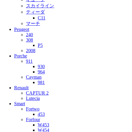
スカイライン
ティーダ
C11
マーチ
Peugeot
240
308
P5
2008
Porche
911
930
964
Cayman
981
Renault
CAPTUR 2
Lutecia
Smart
Fortwo
453
Forfour
W453
W454