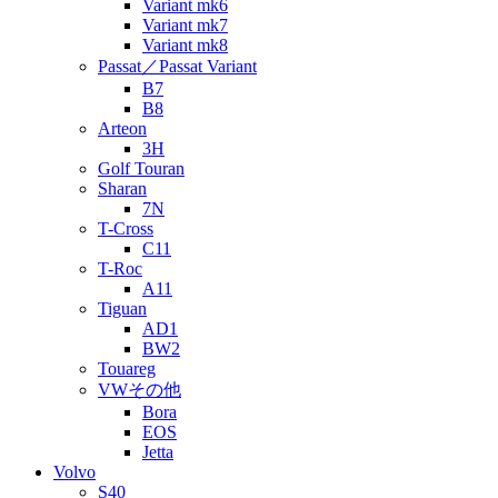
Variant mk6
Variant mk7
Variant mk8
Passat／Passat Variant
B7
B8
Arteon
3H
Golf Touran
Sharan
7N
T-Cross
C11
T-Roc
A11
Tiguan
AD1
BW2
Touareg
VWその他
Bora
EOS
Jetta
Volvo
S40