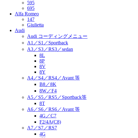
595
695
Alfa Romeo
147
Giulietta
Audi
Audi コーディングメニュー
A1／S1／Sportback
A3／S3／RS3／sedan
8L
8P
8V
8Y
A4／S4／RS4／Avant 等
B8／8K
8W／F4
A5／S5／RS5／Sportback等
8T
A6／S6／RS6／Avant 等
4G／C7
F2/4A(C8)
A7／S7／RS7
4G