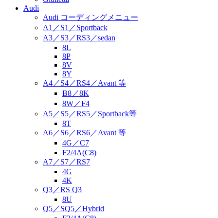
Audi
Audi コーディングメニュー
A1／S1／Sportback
A3／S3／RS3／sedan
8L
8P
8V
8Y
A4／S4／RS4／Avant 等
B8／8K
8W／F4
A5／S5／RS5／Sportback等
8T
A6／S6／RS6／Avant 等
4G／C7
F2/4A(C8)
A7／S7／RS7
4G
4K
Q3／RS Q3
8U
Q5／SQ5／Hybrid