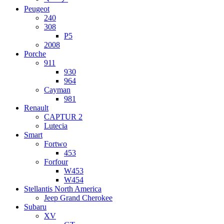
Peugeot
240
308
P5
2008
Porche
911
930
964
Cayman
981
Renault
CAPTUR 2
Lutecia
Smart
Fortwo
453
Forfour
W453
W454
Stellantis North America
Jeep Grand Cherokee
Subaru
XV