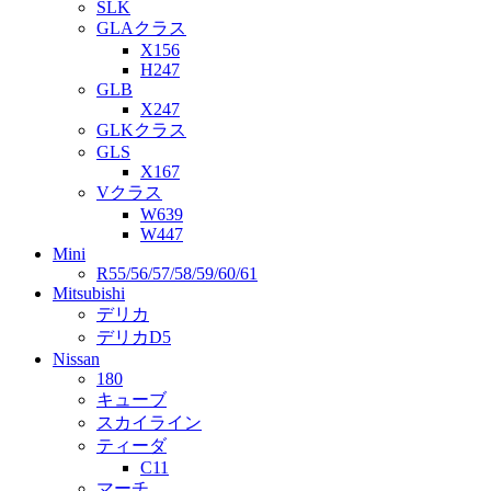
SLK
GLAクラス
X156
H247
GLB
X247
GLKクラス
GLS
X167
Vクラス
W639
W447
Mini
R55/56/57/58/59/60/61
Mitsubishi
デリカ
デリカD5
Nissan
180
キューブ
スカイライン
ティーダ
C11
マーチ