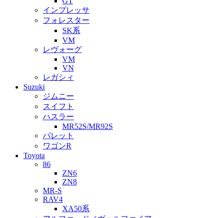
GT
インプレッサ
フォレスター
SK系
VM
レヴォーグ
VM
VN
レガシィ
Suzuki
ジムニー
スイフト
ハスラー
MR52S/MR92S
パレット
ワゴンR
Toyota
86
ZN6
ZN8
MR-S
RAV4
XA50系