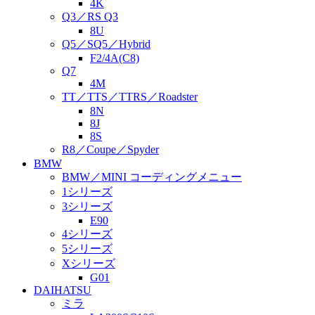
4K
Q3／RS Q3
8U
Q5／SQ5／Hybrid
F2/4A(C8)
Q7
4M
TT／TTS／TTRS／Roadster
8N
8J
8S
R8／Coupe／Spyder
BMW
BMW／MINI コーディングメニュー
1シリーズ
3シリーズ
E90
4シリーズ
5シリーズ
Xシリーズ
G01
DAIHATSU
ミラ