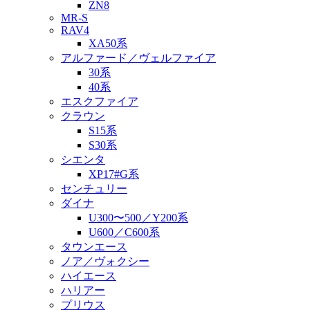
ZN8
MR-S
RAV4
XA50系
アルファード／ヴェルファイア
30系
40系
エスクファイア
クラウン
S15系
S30系
シエンタ
XP17#G系
センチュリー
ダイナ
U300〜500／Y200系
U600／C600系
タウンエース
ノア／ヴォクシー
ハイエース
ハリアー
プリウス