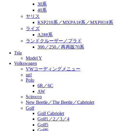
30系
40系
ヤリス
KSP210系／MXPA1#系／MXPH1#系
ライズ
A2##系
ランドクルーザー／プラド
300／250／再再販70系
Tsla
Model Y
Volkswagen
VWコーディングメニュー
up!
Polo
6R／6C
AW
Scirocco
New Beetle／The Beetle／Cabriolet
Golf
Golf Cabriolet
Golf1／2／3／4
Golf5
Golf6