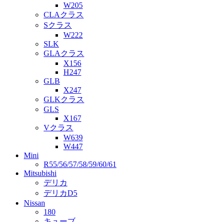
W205
CLAクラス
Sクラス
W222
SLK
GLAクラス
X156
H247
GLB
X247
GLKクラス
GLS
X167
Vクラス
W639
W447
Mini
R55/56/57/58/59/60/61
Mitsubishi
デリカ
デリカD5
Nissan
180
キューブ