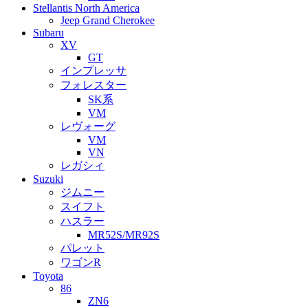
Stellantis North America
Jeep Grand Cherokee
Subaru
XV
GT
インプレッサ
フォレスター
SK系
VM
レヴォーグ
VM
VN
レガシィ
Suzuki
ジムニー
スイフト
ハスラー
MR52S/MR92S
パレット
ワゴンR
Toyota
86
ZN6