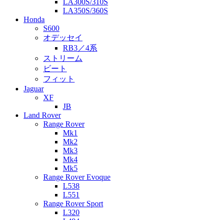
LA300S/310S
LA350S/360S
Honda
S600
オデッセイ
RB3／4系
ストリーム
ビート
フィット
Jaguar
XF
JB
Land Rover
Range Rover
Mk1
Mk2
Mk3
Mk4
Mk5
Range Rover Evoque
L538
L551
Range Rover Sport
L320