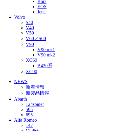
Bora
EOS
Jetta
Volvo
S40
V40
V50
V60／S60
V90
V90 mk1
V90 mk2
XC60
B420系
XC90
NEWS
新着情報
新製品情報
Abarth
124spider
595
695
Alfa Romeo
147
Giulietta