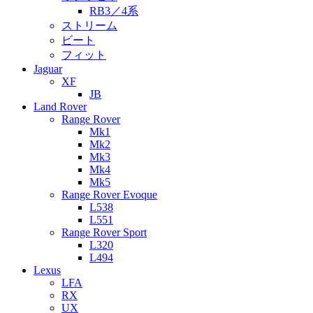
RB3／4系
ストリーム
ビート
フィット
Jaguar
XF
JB
Land Rover
Range Rover
Mk1
Mk2
Mk3
Mk4
Mk5
Range Rover Evoque
L538
L551
Range Rover Sport
L320
L494
Lexus
LFA
RX
UX