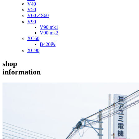
V40
V50
V60／S60
V90
V90 mk1
V90 mk2
XC60
B420系
XC90
shop
information