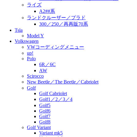
ライズ
A2##系
ランドクルーザー／プラド
300／250／再再販70系
Tsla
Model Y
Volkswagen
VWコーディングメニュー
up!
Polo
6R／6C
AW
Scirocco
New Beetle／The Beetle／Cabriolet
Golf
Golf Cabriolet
Golf1／2／3／4
Golf5
Golf6
Golf7
Golf8
Golf Variant
Variant mk5