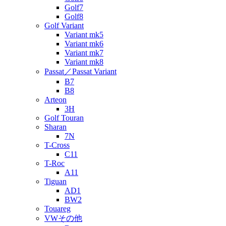
Golf7
Golf8
Golf Variant
Variant mk5
Variant mk6
Variant mk7
Variant mk8
Passat／Passat Variant
B7
B8
Arteon
3H
Golf Touran
Sharan
7N
T-Cross
C11
T-Roc
A11
Tiguan
AD1
BW2
Touareg
VWその他