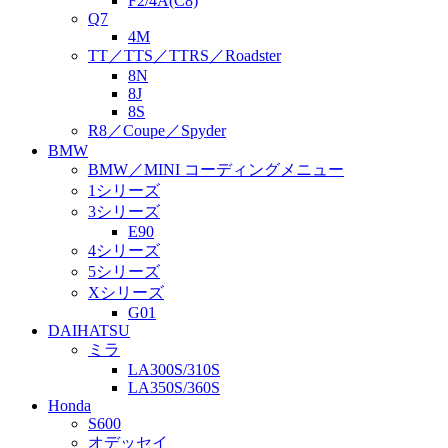
F2/4A(C8)
Q7
4M
TT／TTS／TTRS／Roadster
8N
8J
8S
R8／Coupe／Spyder
BMW
BMW／MINI コーディングメニュー
1シリーズ
3シリーズ
E90
4シリーズ
5シリーズ
Xシリーズ
G01
DAIHATSU
ミラ
LA300S/310S
LA350S/360S
Honda
S600
オデッセイ