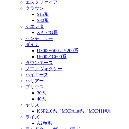
エスクファイア
クラウン
S15系
S30系
シエンタ
XP17#G系
センチュリー
ダイナ
U300〜500／Y200系
U600／C600系
タウンエース
ノア／ヴォクシー
ハイエース
ハリアー
プリウス
30系
40系
ヤリス
KSP210系／MXPA1#系／MXPH1#系
ライズ
A2##系