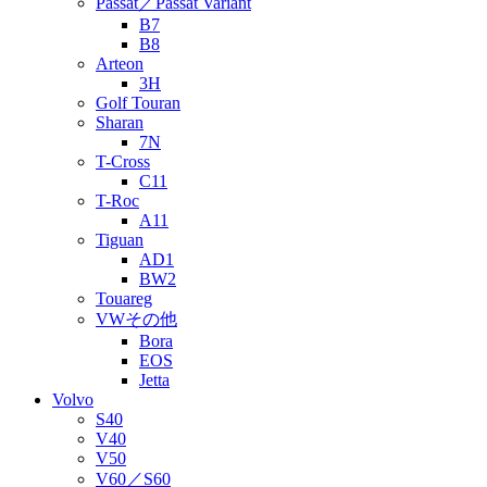
Passat／Passat Variant
B7
B8
Arteon
3H
Golf Touran
Sharan
7N
T-Cross
C11
T-Roc
A11
Tiguan
AD1
BW2
Touareg
VWその他
Bora
EOS
Jetta
Volvo
S40
V40
V50
V60／S60