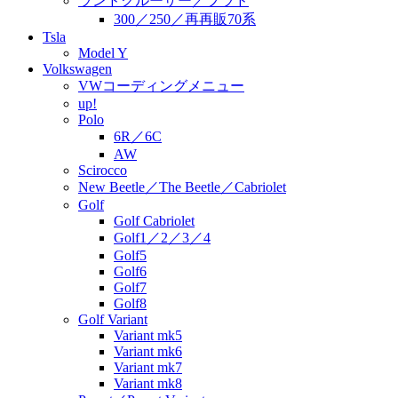
ランドクルーザー／プラド
300／250／再再販70系
Tsla
Model Y
Volkswagen
VWコーディングメニュー
up!
Polo
6R／6C
AW
Scirocco
New Beetle／The Beetle／Cabriolet
Golf
Golf Cabriolet
Golf1／2／3／4
Golf5
Golf6
Golf7
Golf8
Golf Variant
Variant mk5
Variant mk6
Variant mk7
Variant mk8