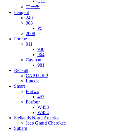
C11
マーチ
Peugeot
240
308
P5
2008
Porche
911
930
964
Cayman
981
Renault
CAPTUR 2
Lutecia
Smart
Fortwo
453
Forfour
W453
W454
Stellantis North America
Jeep Grand Cherokee
Subaru