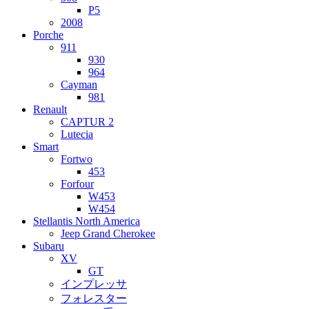
P5
2008
Porche
911
930
964
Cayman
981
Renault
CAPTUR 2
Lutecia
Smart
Fortwo
453
Forfour
W453
W454
Stellantis North America
Jeep Grand Cherokee
Subaru
XV
GT
インプレッサ
フォレスター