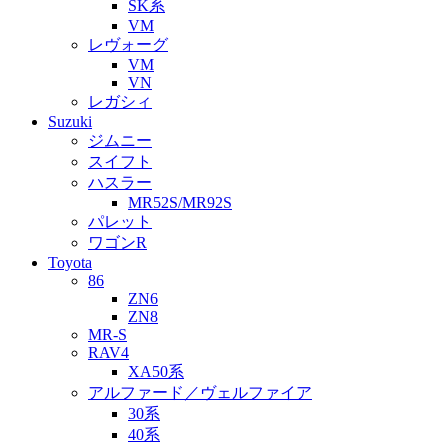
SK系
VM
レヴォーグ
VM
VN
レガシィ
Suzuki
ジムニー
スイフト
ハスラー
MR52S/MR92S
パレット
ワゴンR
Toyota
86
ZN6
ZN8
MR-S
RAV4
XA50系
アルファード／ヴェルファイア
30系
40系