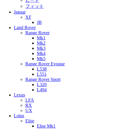
ビート
フィット
Jaguar
XF
JB
Land Rover
Range Rover
Mk1
Mk2
Mk3
Mk4
Mk5
Range Rover Evoque
L538
L551
Range Rover Sport
L320
L494
Lexus
LFA
RX
UX
Lotus
Elise
Elise Mk1