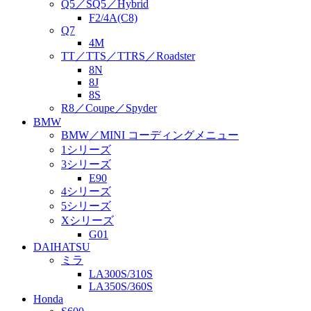
Q5／SQ5／Hybrid
F2/4A(C8)
Q7
4M
TT／TTS／TTRS／Roadster
8N
8J
8S
R8／Coupe／Spyder
BMW
BMW／MINI コーディングメニュー
1シリーズ
3シリーズ
E90
4シリーズ
5シリーズ
Xシリーズ
G01
DAIHATSU
ミラ
LA300S/310S
LA350S/360S
Honda