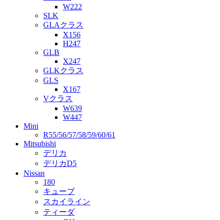
W222
SLK
GLAクラス
X156
H247
GLB
X247
GLKクラス
GLS
X167
Vクラス
W639
W447
Mini
R55/56/57/58/59/60/61
Mitsubishi
デリカ
デリカD5
Nissan
180
キューブ
スカイライン
ティーダ