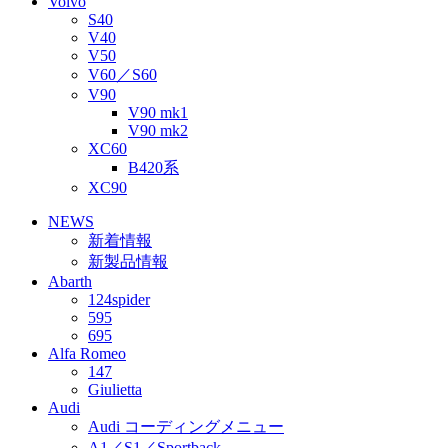
Volvo
S40
V40
V50
V60／S60
V90
V90 mk1
V90 mk2
XC60
B420系
XC90
NEWS
新着情報
新製品情報
Abarth
124spider
595
695
Alfa Romeo
147
Giulietta
Audi
Audi コーディングメニュー
A1／S1／Sportback