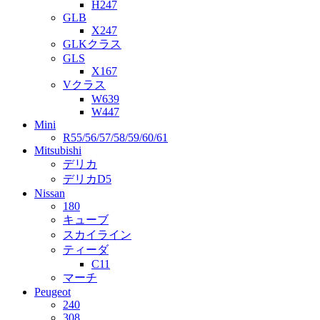
H247
GLB
X247
GLKクラス
GLS
X167
Vクラス
W639
W447
Mini
R55/56/57/58/59/60/61
Mitsubishi
デリカ
デリカD5
Nissan
180
キューブ
スカイライン
ティーダ
C11
マーチ
Peugeot
240
308