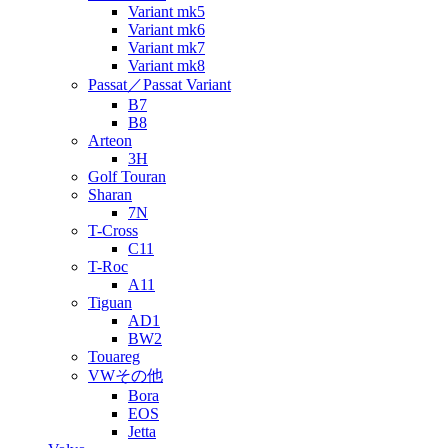
Variant mk5
Variant mk6
Variant mk7
Variant mk8
Passat／Passat Variant
B7
B8
Arteon
3H
Golf Touran
Sharan
7N
T-Cross
C11
T-Roc
A11
Tiguan
AD1
BW2
Touareg
VWその他
Bora
EOS
Jetta