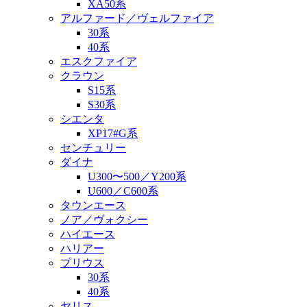
XA50系
アルファード／ヴェルファイア
30系
40系
エスクファイア
クラウン
S15系
S30系
シエンタ
XP17#G系
センチュリー
ダイナ
U300〜500／Y200系
U600／C600系
タウンエース
ノア／ヴォクシー
ハイエース
ハリアー
プリウス
30系
40系
ヤリス