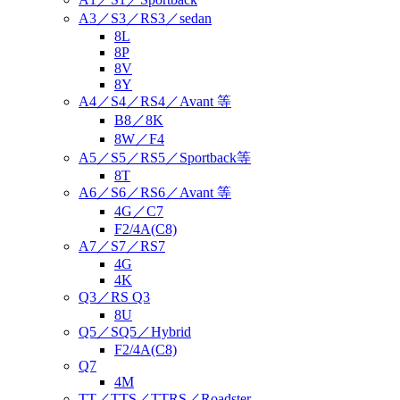
A3／S3／RS3／sedan
8L
8P
8V
8Y
A4／S4／RS4／Avant 等
B8／8K
8W／F4
A5／S5／RS5／Sportback等
8T
A6／S6／RS6／Avant 等
4G／C7
F2/4A(C8)
A7／S7／RS7
4G
4K
Q3／RS Q3
8U
Q5／SQ5／Hybrid
F2/4A(C8)
Q7
4M
TT／TTS／TTRS／Roadster