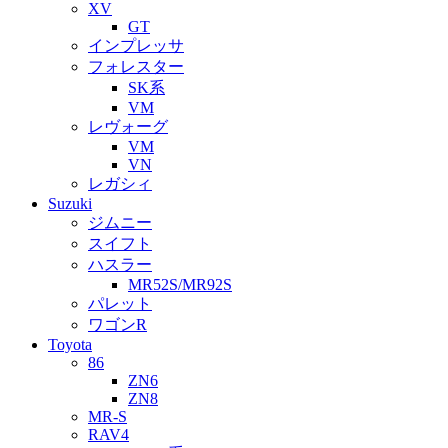
XV
GT
インプレッサ
フォレスター
SK系
VM
レヴォーグ
VM
VN
レガシィ
Suzuki
ジムニー
スイフト
ハスラー
MR52S/MR92S
パレット
ワゴンR
Toyota
86
ZN6
ZN8
MR-S
RAV4