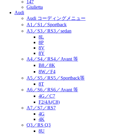
147
Giulietta
Audi
Audi コーディングメニュー
A1／S1／Sportback
A3／S3／RS3／sedan
8L
8P
8V
8Y
A4／S4／RS4／Avant 等
B8／8K
8W／F4
A5／S5／RS5／Sportback等
8T
A6／S6／RS6／Avant 等
4G／C7
F2/4A(C8)
A7／S7／RS7
4G
4K
Q3／RS Q3
8U