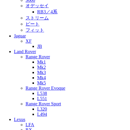
S600
オデッセイ
RB3／4系
ストリーム
ビート
フィット
Jaguar
XF
JB
Land Rover
Range Rover
Mk1
Mk2
Mk3
Mk4
Mk5
Range Rover Evoque
L538
L551
Range Rover Sport
L320
L494
Lexus
LFA
RX