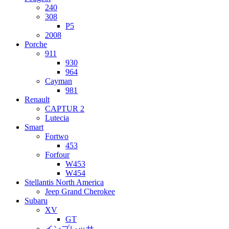
240
308
P5
2008
Porche
911
930
964
Cayman
981
Renault
CAPTUR 2
Lutecia
Smart
Fortwo
453
Forfour
W453
W454
Stellantis North America
Jeep Grand Cherokee
Subaru
XV
GT
インプレッサ