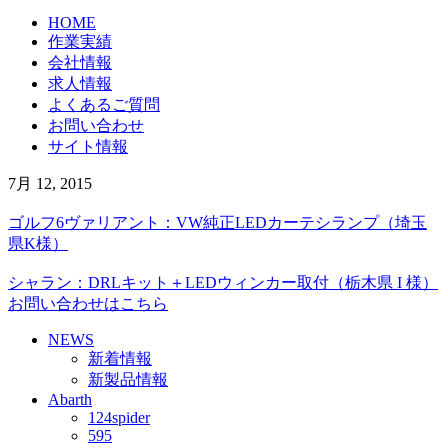
HOME
作業実績
会社情報
求人情報
よくあるご質問
お問い合わせ
サイト情報
7月 12, 2015
ゴルフ6ヴァリアント：VW純正LEDカーテシランプ（埼玉
県K様）
シャラン：DRLキット＋LEDウィンカー取付（栃木県 I 様）
お問い合わせはこちら
NEWS
新着情報
新製品情報
Abarth
124spider
595