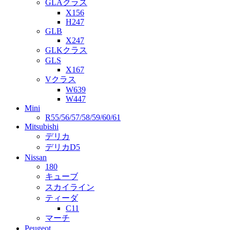
GLAクラス
X156
H247
GLB
X247
GLKクラス
GLS
X167
Vクラス
W639
W447
Mini
R55/56/57/58/59/60/61
Mitsubishi
デリカ
デリカD5
Nissan
180
キューブ
スカイライン
ティーダ
C11
マーチ
Peugeot