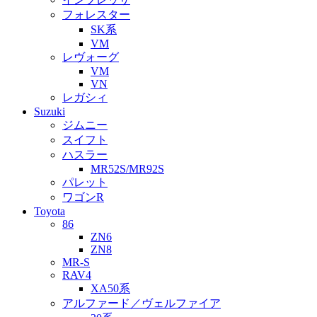
フォレスター
SK系
VM
レヴォーグ
VM
VN
レガシィ
Suzuki
ジムニー
スイフト
ハスラー
MR52S/MR92S
パレット
ワゴンR
Toyota
86
ZN6
ZN8
MR-S
RAV4
XA50系
アルファード／ヴェルファイア