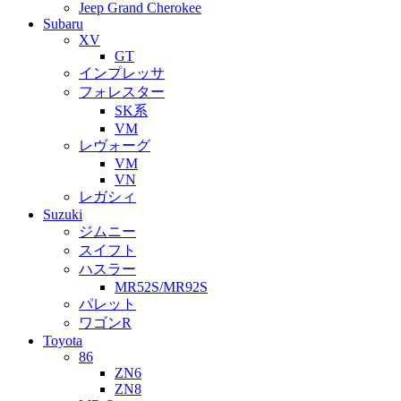
Jeep Grand Cherokee
Subaru
XV
GT
インプレッサ
フォレスター
SK系
VM
レヴォーグ
VM
VN
レガシィ
Suzuki
ジムニー
スイフト
ハスラー
MR52S/MR92S
パレット
ワゴンR
Toyota
86
ZN6
ZN8