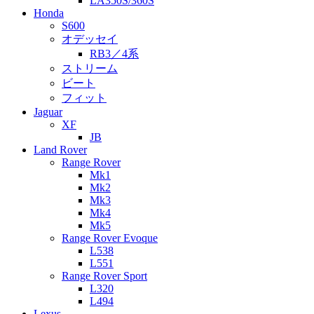
LA350S/360S
Honda
S600
オデッセイ
RB3／4系
ストリーム
ビート
フィット
Jaguar
XF
JB
Land Rover
Range Rover
Mk1
Mk2
Mk3
Mk4
Mk5
Range Rover Evoque
L538
L551
Range Rover Sport
L320
L494
Lexus