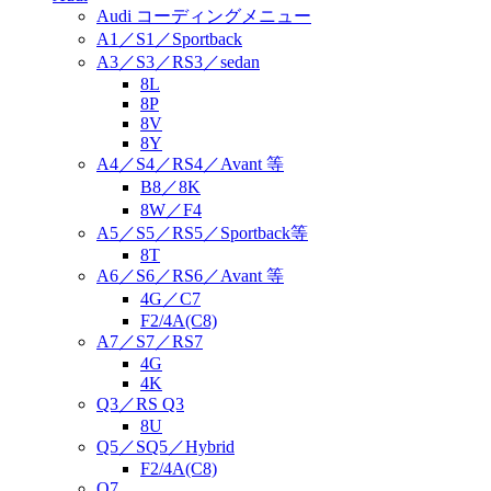
Audi コーディングメニュー
A1／S1／Sportback
A3／S3／RS3／sedan
8L
8P
8V
8Y
A4／S4／RS4／Avant 等
B8／8K
8W／F4
A5／S5／RS5／Sportback等
8T
A6／S6／RS6／Avant 等
4G／C7
F2/4A(C8)
A7／S7／RS7
4G
4K
Q3／RS Q3
8U
Q5／SQ5／Hybrid
F2/4A(C8)
Q7