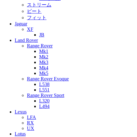
ストリーム
ビート
フィット
Jaguar
XF
JB
Land Rover
Range Rover
Mk1
Mk2
Mk3
Mk4
Mk5
Range Rover Evoque
L538
L551
Range Rover Sport
L320
L494
Lexus
LFA
RX
UX
Lotus