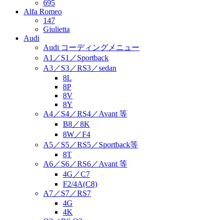
695
Alfa Romeo
147
Giulietta
Audi
Audi コーディングメニュー
A1／S1／Sportback
A3／S3／RS3／sedan
8L
8P
8V
8Y
A4／S4／RS4／Avant 等
B8／8K
8W／F4
A5／S5／RS5／Sportback等
8T
A6／S6／RS6／Avant 等
4G／C7
F2/4A(C8)
A7／S7／RS7
4G
4K