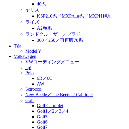
40系
ヤリス
KSP210系／MXPA1#系／MXPH1#系
ライズ
A2##系
ランドクルーザー／プラド
300／250／再再販70系
Tsla
Model Y
Volkswagen
VWコーディングメニュー
up!
Polo
6R／6C
AW
Scirocco
New Beetle／The Beetle／Cabriolet
Golf
Golf Cabriolet
Golf1／2／3／4
Golf5
Golf6
Golf7