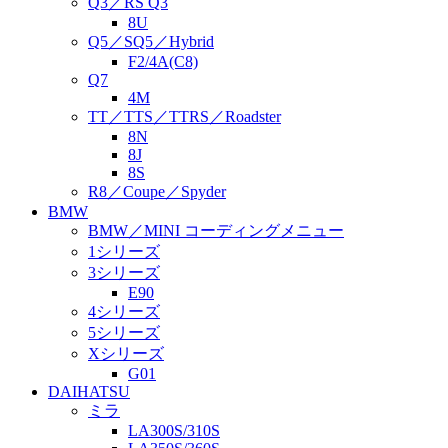
Q3／RS Q3
8U
Q5／SQ5／Hybrid
F2/4A(C8)
Q7
4M
TT／TTS／TTRS／Roadster
8N
8J
8S
R8／Coupe／Spyder
BMW
BMW／MINI コーディングメニュー
1シリーズ
3シリーズ
E90
4シリーズ
5シリーズ
Xシリーズ
G01
DAIHATSU
ミラ
LA300S/310S