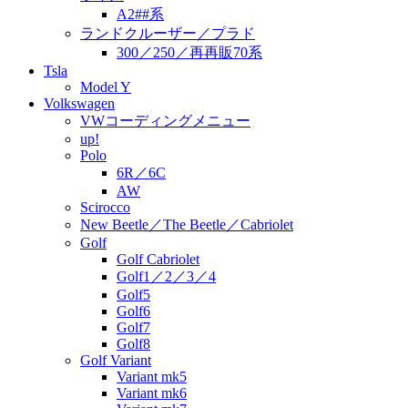
A2##系
ランドクルーザー／プラド
300／250／再再販70系
Tsla
Model Y
Volkswagen
VWコーディングメニュー
up!
Polo
6R／6C
AW
Scirocco
New Beetle／The Beetle／Cabriolet
Golf
Golf Cabriolet
Golf1／2／3／4
Golf5
Golf6
Golf7
Golf8
Golf Variant
Variant mk5
Variant mk6