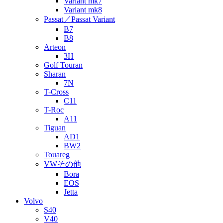
Variant mk7
Variant mk8
Passat／Passat Variant
B7
B8
Arteon
3H
Golf Touran
Sharan
7N
T-Cross
C11
T-Roc
A11
Tiguan
AD1
BW2
Touareg
VWその他
Bora
EOS
Jetta
Volvo
S40
V40