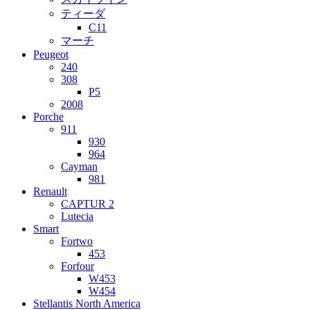
ティーダ
C11
マーチ
Peugeot
240
308
P5
2008
Porche
911
930
964
Cayman
981
Renault
CAPTUR 2
Lutecia
Smart
Fortwo
453
Forfour
W453
W454
Stellantis North America