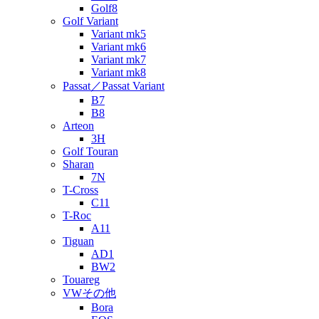
Golf8
Golf Variant
Variant mk5
Variant mk6
Variant mk7
Variant mk8
Passat／Passat Variant
B7
B8
Arteon
3H
Golf Touran
Sharan
7N
T-Cross
C11
T-Roc
A11
Tiguan
AD1
BW2
Touareg
VWその他
Bora