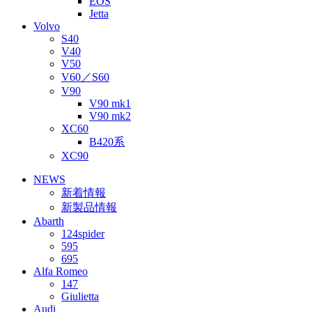
EOS
Jetta
Volvo
S40
V40
V50
V60／S60
V90
V90 mk1
V90 mk2
XC60
B420系
XC90
NEWS
新着情報
新製品情報
Abarth
124spider
595
695
Alfa Romeo
147
Giulietta
Audi