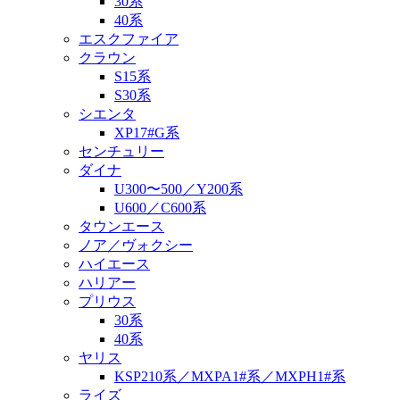
30系
40系
エスクファイア
クラウン
S15系
S30系
シエンタ
XP17#G系
センチュリー
ダイナ
U300〜500／Y200系
U600／C600系
タウンエース
ノア／ヴォクシー
ハイエース
ハリアー
プリウス
30系
40系
ヤリス
KSP210系／MXPA1#系／MXPH1#系
ライズ