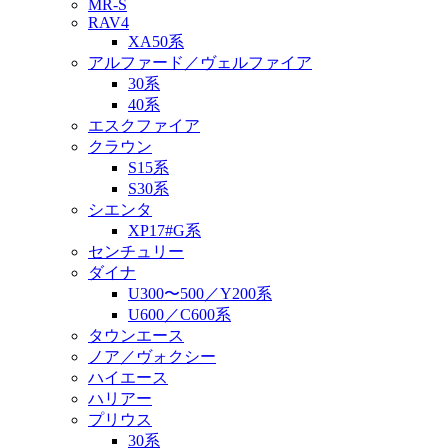
MR-S
RAV4
XA50系
アルファード／ヴェルファイア
30系
40系
エスクファイア
クラウン
S15系
S30系
シエンタ
XP17#G系
センチュリー
ダイナ
U300〜500／Y200系
U600／C600系
タウンエース
ノア／ヴォクシー
ハイエース
ハリアー
プリウス
30系