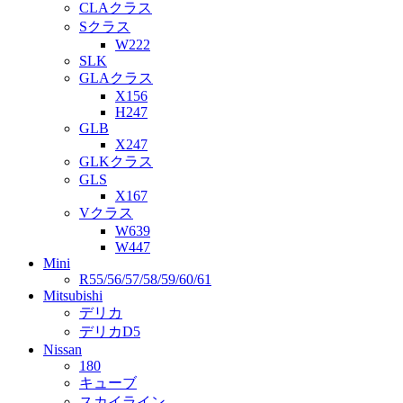
CLAクラス
Sクラス
W222
SLK
GLAクラス
X156
H247
GLB
X247
GLKクラス
GLS
X167
Vクラス
W639
W447
Mini
R55/56/57/58/59/60/61
Mitsubishi
デリカ
デリカD5
Nissan
180
キューブ
スカイライン