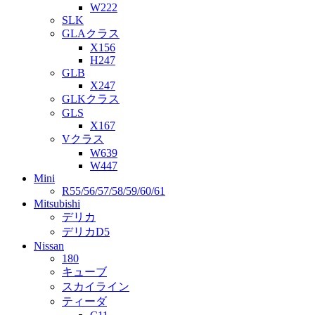
W222
SLK
GLAクラス
X156
H247
GLB
X247
GLKクラス
GLS
X167
Vクラス
W639
W447
Mini
R55/56/57/58/59/60/61
Mitsubishi
デリカ
デリカD5
Nissan
180
キューブ
スカイライン
ティーダ