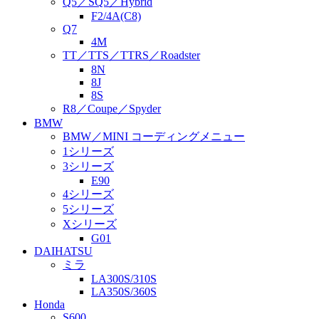
Q5／SQ5／Hybrid
F2/4A(C8)
Q7
4M
TT／TTS／TTRS／Roadster
8N
8J
8S
R8／Coupe／Spyder
BMW
BMW／MINI コーディングメニュー
1シリーズ
3シリーズ
E90
4シリーズ
5シリーズ
Xシリーズ
G01
DAIHATSU
ミラ
LA300S/310S
LA350S/360S
Honda
S600