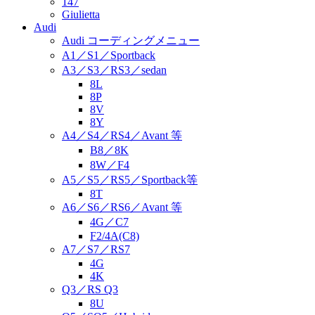
147
Giulietta
Audi
Audi コーディングメニュー
A1／S1／Sportback
A3／S3／RS3／sedan
8L
8P
8V
8Y
A4／S4／RS4／Avant 等
B8／8K
8W／F4
A5／S5／RS5／Sportback等
8T
A6／S6／RS6／Avant 等
4G／C7
F2/4A(C8)
A7／S7／RS7
4G
4K
Q3／RS Q3
8U