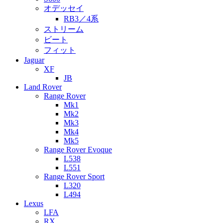
オデッセイ
RB3／4系
ストリーム
ビート
フィット
Jaguar
XF
JB
Land Rover
Range Rover
Mk1
Mk2
Mk3
Mk4
Mk5
Range Rover Evoque
L538
L551
Range Rover Sport
L320
L494
Lexus
LFA
RX