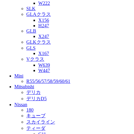
W222
SLK
GLAクラス
X156
H247
GLB
X247
GLKクラス
GLS
X167
Vクラス
W639
W447
Mini
R55/56/57/58/59/60/61
Mitsubishi
デリカ
デリカD5
Nissan
180
キューブ
スカイライン
ティーダ