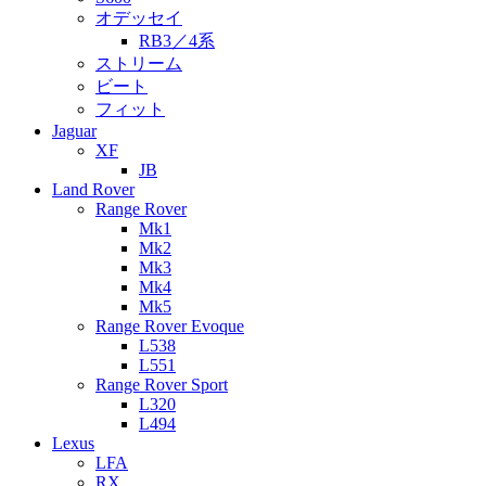
オデッセイ
RB3／4系
ストリーム
ビート
フィット
Jaguar
XF
JB
Land Rover
Range Rover
Mk1
Mk2
Mk3
Mk4
Mk5
Range Rover Evoque
L538
L551
Range Rover Sport
L320
L494
Lexus
LFA
RX