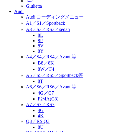
147
Giulietta
Audi
Audi コーディングメニュー
A1／S1／Sportback
A3／S3／RS3／sedan
8L
8P
8V
8Y
A4／S4／RS4／Avant 等
B8／8K
8W／F4
A5／S5／RS5／Sportback等
8T
A6／S6／RS6／Avant 等
4G／C7
F2/4A(C8)
A7／S7／RS7
4G
4K
Q3／RS Q3
8U