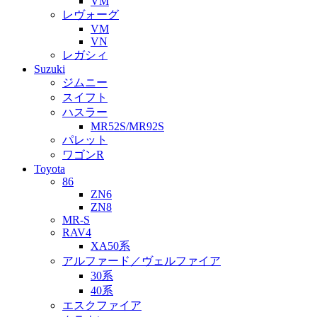
VM
レヴォーグ
VM
VN
レガシィ
Suzuki
ジムニー
スイフト
ハスラー
MR52S/MR92S
パレット
ワゴンR
Toyota
86
ZN6
ZN8
MR-S
RAV4
XA50系
アルファード／ヴェルファイア
30系
40系
エスクファイア