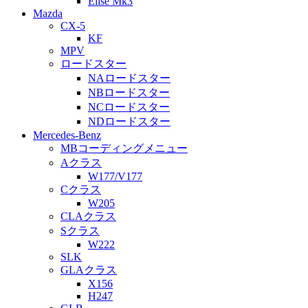
Elise Mk3
Mazda
CX-5
KF
MPV
ロードスター
NAロードスター
NBロードスター
NCロードスター
NDロードスター
Mercedes-Benz
MBコーディングメニュー
Aクラス
W177/V177
Cクラス
W205
CLAクラス
Sクラス
W222
SLK
GLAクラス
X156
H247