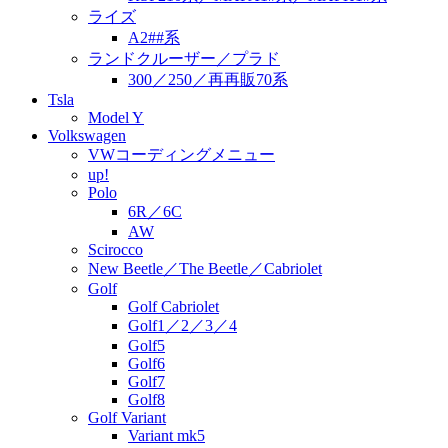
ライズ
A2##系
ランドクルーザー／プラド
300／250／再再販70系
Tsla
Model Y
Volkswagen
VWコーディングメニュー
up!
Polo
6R／6C
AW
Scirocco
New Beetle／The Beetle／Cabriolet
Golf
Golf Cabriolet
Golf1／2／3／4
Golf5
Golf6
Golf7
Golf8
Golf Variant
Variant mk5