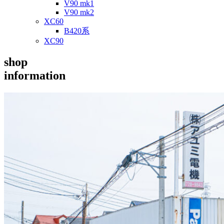
V90 mk1
V90 mk2
XC60
B420系
XC90
shop
information