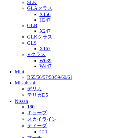
SLK
GLAクラス
X156
H247
GLB
X247
GLKクラス
GLS
X167
Vクラス
W639
W447
Mini
R55/56/57/58/59/60/61
Mitsubishi
デリカ
デリカD5
Nissan
180
キューブ
スカイライン
ティーダ
C11
マーチ