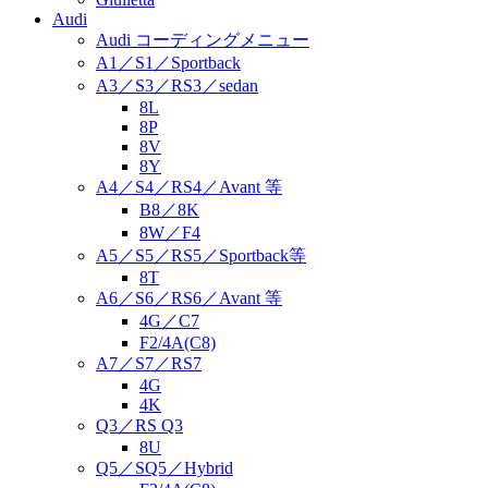
Audi
Audi コーディングメニュー
A1／S1／Sportback
A3／S3／RS3／sedan
8L
8P
8V
8Y
A4／S4／RS4／Avant 等
B8／8K
8W／F4
A5／S5／RS5／Sportback等
8T
A6／S6／RS6／Avant 等
4G／C7
F2/4A(C8)
A7／S7／RS7
4G
4K
Q3／RS Q3
8U
Q5／SQ5／Hybrid