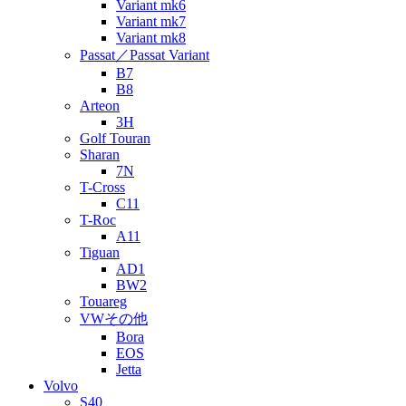
Variant mk6
Variant mk7
Variant mk8
Passat／Passat Variant
B7
B8
Arteon
3H
Golf Touran
Sharan
7N
T-Cross
C11
T-Roc
A11
Tiguan
AD1
BW2
Touareg
VWその他
Bora
EOS
Jetta
Volvo
S40