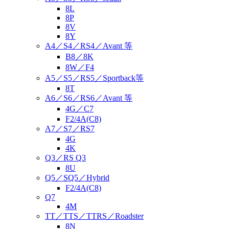
8L
8P
8V
8Y
A4／S4／RS4／Avant 等
B8／8K
8W／F4
A5／S5／RS5／Sportback等
8T
A6／S6／RS6／Avant 等
4G／C7
F2/4A(C8)
A7／S7／RS7
4G
4K
Q3／RS Q3
8U
Q5／SQ5／Hybrid
F2/4A(C8)
Q7
4M
TT／TTS／TTRS／Roadster
8N