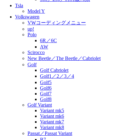
Tsla
Model Y
Volkswagen
VWコーディングメニュー
up!
Polo
6R／6C
AW
Scirocco
New Beetle／The Beetle／Cabriolet
Golf
Golf Cabriolet
Golf1／2／3／4
Golf5
Golf6
Golf7
Golf8
Golf Variant
Variant mk5
Variant mk6
Variant mk7
Variant mk8
Passat／Passat Variant
B7