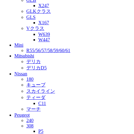
GLB
X247
GLKクラス
GLS
X167
Vクラス
W639
W447
Mini
R55/56/57/58/59/60/61
Mitsubishi
デリカ
デリカD5
Nissan
180
キューブ
スカイライン
ティーダ
C11
マーチ
Peugeot
240
308
P5