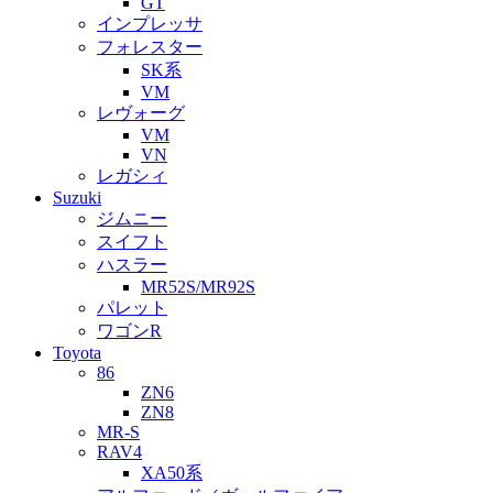
GT
インプレッサ
フォレスター
SK系
VM
レヴォーグ
VM
VN
レガシィ
Suzuki
ジムニー
スイフト
ハスラー
MR52S/MR92S
パレット
ワゴンR
Toyota
86
ZN6
ZN8
MR-S
RAV4
XA50系