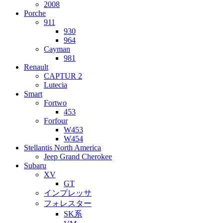
2008
Porche
911
930
964
Cayman
981
Renault
CAPTUR 2
Lutecia
Smart
Fortwo
453
Forfour
W453
W454
Stellantis North America
Jeep Grand Cherokee
Subaru
XV
GT
インプレッサ
フォレスター
SK系