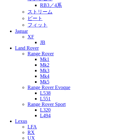
RB3／4系
ストリーム
ビート
フィット
Jaguar
XF
JB
Land Rover
Range Rover
Mk1
Mk2
Mk3
Mk4
Mk5
Range Rover Evoque
L538
L551
Range Rover Sport
L320
L494
Lexus
LFA
RX
UX