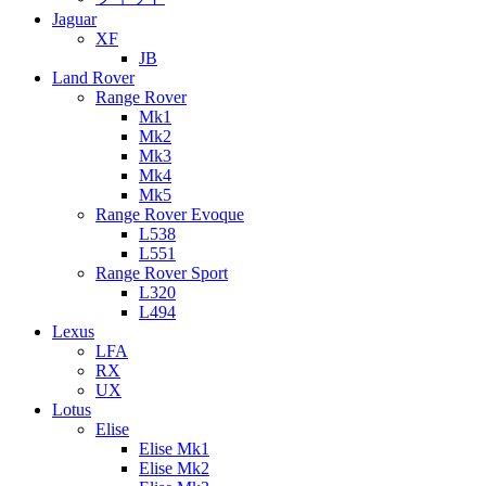
Jaguar
XF
JB
Land Rover
Range Rover
Mk1
Mk2
Mk3
Mk4
Mk5
Range Rover Evoque
L538
L551
Range Rover Sport
L320
L494
Lexus
LFA
RX
UX
Lotus
Elise
Elise Mk1
Elise Mk2