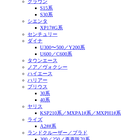
クラウン
S15系
S30系
シエンタ
XP17#G系
センチュリー
ダイナ
U300〜500／Y200系
U600／C600系
タウンエース
ノア／ヴォクシー
ハイエース
ハリアー
プリウス
30系
40系
ヤリス
KSP210系／MXPA1#系／MXPH1#系
ライズ
A2##系
ランドクルーザー／プラド
300／250／再再販70系