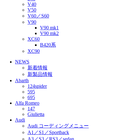
V40
V50
V60／S60
V90
V90 mk1
V90 mk2
XC60
B420系
XC90
NEWS
新着情報
新製品情報
Abarth
124spider
595
695
Alfa Romeo
147
Giulietta
Audi
Audi コーディングメニュー
A1／S1／Sportback
A3／S3／RS3／sedan