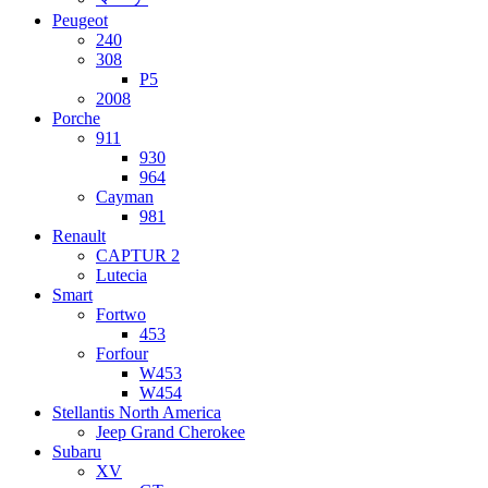
Peugeot
240
308
P5
2008
Porche
911
930
964
Cayman
981
Renault
CAPTUR 2
Lutecia
Smart
Fortwo
453
Forfour
W453
W454
Stellantis North America
Jeep Grand Cherokee
Subaru
XV