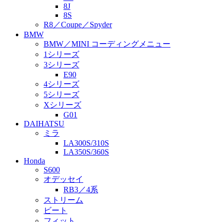
8J
8S
R8／Coupe／Spyder
BMW
BMW／MINI コーディングメニュー
1シリーズ
3シリーズ
E90
4シリーズ
5シリーズ
Xシリーズ
G01
DAIHATSU
ミラ
LA300S/310S
LA350S/360S
Honda
S600
オデッセイ
RB3／4系
ストリーム
ビート
フィット