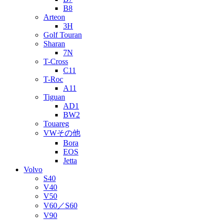
B8
Arteon
3H
Golf Touran
Sharan
7N
T-Cross
C11
T-Roc
A11
Tiguan
AD1
BW2
Touareg
VWその他
Bora
EOS
Jetta
Volvo
S40
V40
V50
V60／S60
V90