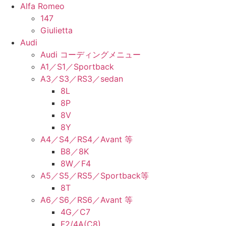
Alfa Romeo
147
Giulietta
Audi
Audi コーディングメニュー
A1／S1／Sportback
A3／S3／RS3／sedan
8L
8P
8V
8Y
A4／S4／RS4／Avant 等
B8／8K
8W／F4
A5／S5／RS5／Sportback等
8T
A6／S6／RS6／Avant 等
4G／C7
F2/4A(C8)