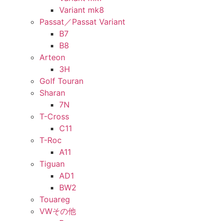
Variant mk8
Passat／Passat Variant
B7
B8
Arteon
3H
Golf Touran
Sharan
7N
T-Cross
C11
T-Roc
A11
Tiguan
AD1
BW2
Touareg
VWその他