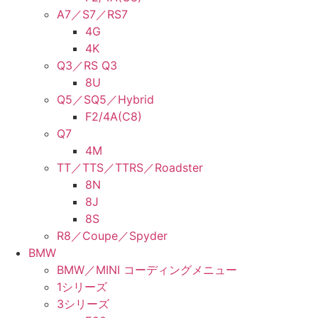
A7／S7／RS7
4G
4K
Q3／RS Q3
8U
Q5／SQ5／Hybrid
F2/4A(C8)
Q7
4M
TT／TTS／TTRS／Roadster
8N
8J
8S
R8／Coupe／Spyder
BMW
BMW／MINI コーディングメニュー
1シリーズ
3シリーズ