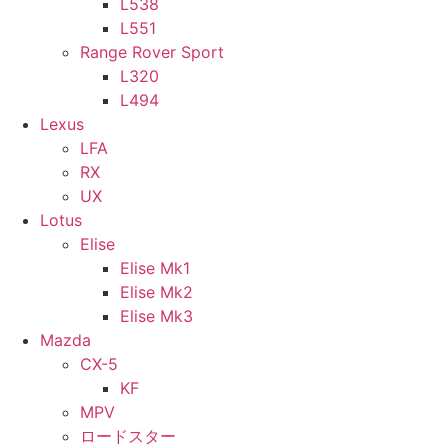
L538
L551
Range Rover Sport
L320
L494
Lexus
LFA
RX
UX
Lotus
Elise
Elise Mk1
Elise Mk2
Elise Mk3
Mazda
CX-5
KF
MPV
ロードスター