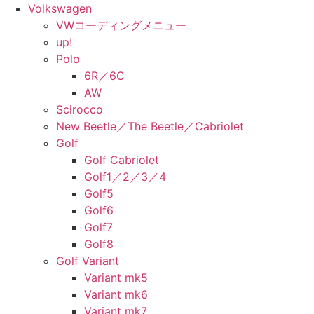
Volkswagen
VWコーディングメニュー
up!
Polo
6R／6C
AW
Scirocco
New Beetle／The Beetle／Cabriolet
Golf
Golf Cabriolet
Golf1／2／3／4
Golf5
Golf6
Golf7
Golf8
Golf Variant
Variant mk5
Variant mk6
Variant mk7