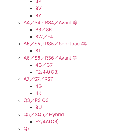
8P
8V
8Y
A4／S4／RS4／Avant 等
B8／8K
8W／F4
A5／S5／RS5／Sportback等
8T
A6／S6／RS6／Avant 等
4G／C7
F2/4A(C8)
A7／S7／RS7
4G
4K
Q3／RS Q3
8U
Q5／SQ5／Hybrid
F2/4A(C8)
Q7