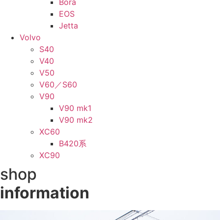
Bora
EOS
Jetta
Volvo
S40
V40
V50
V60／S60
V90
V90 mk1
V90 mk2
XC60
B420系
XC90
shop
information