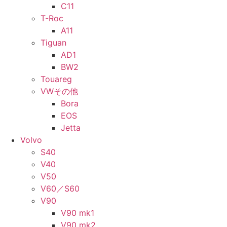
C11
T-Roc
A11
Tiguan
AD1
BW2
Touareg
VWその他
Bora
EOS
Jetta
Volvo
S40
V40
V50
V60／S60
V90
V90 mk1
V90 mk2