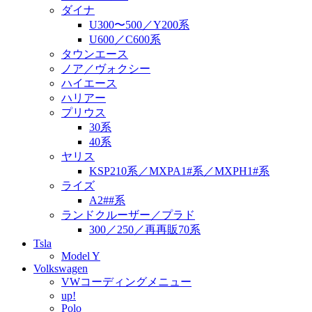
ダイナ
U300〜500／Y200系
U600／C600系
タウンエース
ノア／ヴォクシー
ハイエース
ハリアー
プリウス
30系
40系
ヤリス
KSP210系／MXPA1#系／MXPH1#系
ライズ
A2##系
ランドクルーザー／プラド
300／250／再再販70系
Tsla
Model Y
Volkswagen
VWコーディングメニュー
up!
Polo