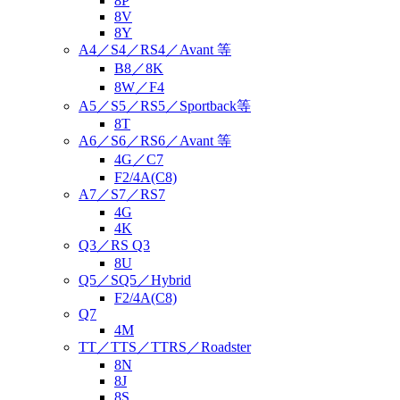
8P
8V
8Y
A4／S4／RS4／Avant 等
B8／8K
8W／F4
A5／S5／RS5／Sportback等
8T
A6／S6／RS6／Avant 等
4G／C7
F2/4A(C8)
A7／S7／RS7
4G
4K
Q3／RS Q3
8U
Q5／SQ5／Hybrid
F2/4A(C8)
Q7
4M
TT／TTS／TTRS／Roadster
8N
8J
8S