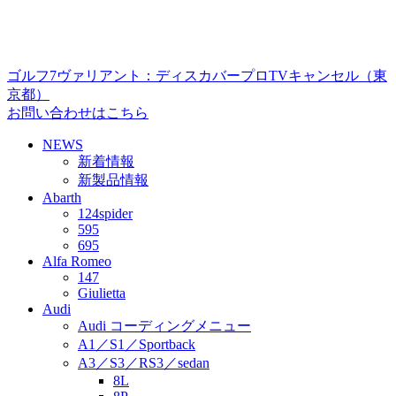
ゴルフ7ヴァリアント：ディスカバープロTVキャンセル（東
京都）
お問い合わせはこちら
NEWS
新着情報
新製品情報
Abarth
124spider
595
695
Alfa Romeo
147
Giulietta
Audi
Audi コーディングメニュー
A1／S1／Sportback
A3／S3／RS3／sedan
8L