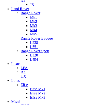
XF
JB
Land Rover
Range Rover
Mk1
Mk2
Mk3
Mk4
Mk5
Range Rover Evoque
L538
L551
Range Rover Sport
L320
L494
Lexus
LFA
RX
UX
Lotus
Elise
Elise Mk1
Elise Mk2
Elise Mk3
Mazda