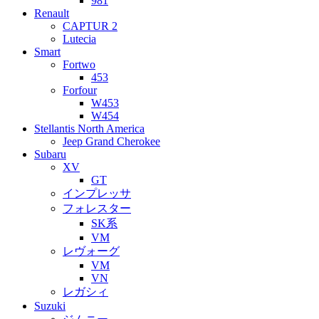
981
Renault
CAPTUR 2
Lutecia
Smart
Fortwo
453
Forfour
W453
W454
Stellantis North America
Jeep Grand Cherokee
Subaru
XV
GT
インプレッサ
フォレスター
SK系
VM
レヴォーグ
VM
VN
レガシィ
Suzuki