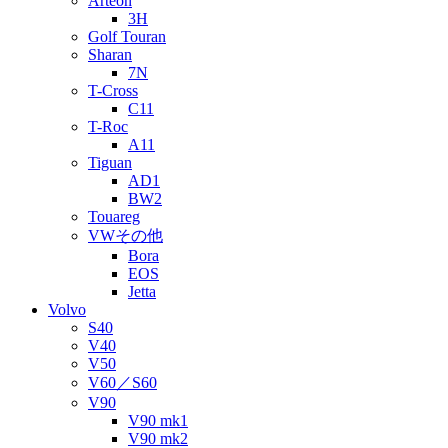
Arteon
3H
Golf Touran
Sharan
7N
T-Cross
C11
T-Roc
A11
Tiguan
AD1
BW2
Touareg
VWその他
Bora
EOS
Jetta
Volvo
S40
V40
V50
V60／S60
V90
V90 mk1
V90 mk2