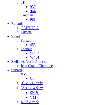
911
930
964
Cayman
981
Renault
CAPTUR 2
Lutecia
Smart
Fortwo
453
Forfour
W453
W454
Stellantis North America
Jeep Grand Cherokee
Subaru
XV
GT
インプレッサ
フォレスター
SK系
VM
レヴォーグ