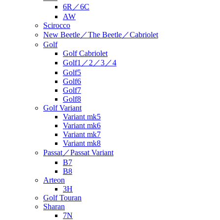
6R／6C
AW
Scirocco
New Beetle／The Beetle／Cabriolet
Golf
Golf Cabriolet
Golf1／2／3／4
Golf5
Golf6
Golf7
Golf8
Golf Variant
Variant mk5
Variant mk6
Variant mk7
Variant mk8
Passat／Passat Variant
B7
B8
Arteon
3H
Golf Touran
Sharan
7N