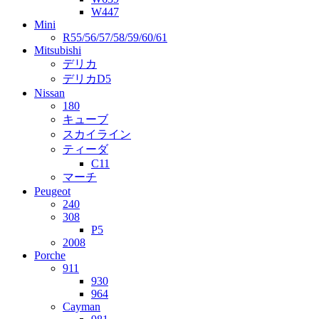
W447
Mini
R55/56/57/58/59/60/61
Mitsubishi
デリカ
デリカD5
Nissan
180
キューブ
スカイライン
ティーダ
C11
マーチ
Peugeot
240
308
P5
2008
Porche
911
930
964
Cayman