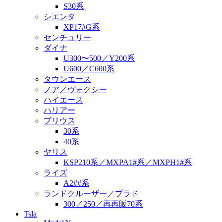
S30系
シエンタ
XP17#G系
センチュリー
ダイナ
U300〜500／Y200系
U600／C600系
タウンエース
ノア／ヴォクシー
ハイエース
ハリアー
プリウス
30系
40系
ヤリス
KSP210系／MXPA1#系／MXPH1#系
ライズ
A2##系
ランドクルーザー／プラド
300／250／再再販70系
Tsla