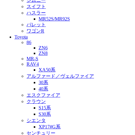
ジムニー
スイフト
ハスラー
MR52S/MR92S
パレット
ワゴンR
Toyota
86
ZN6
ZN8
MR-S
RAV4
XA50系
アルファード／ヴェルファイア
30系
40系
エスクファイア
クラウン
S15系
S30系
シエンタ
XP17#G系
センチュリー