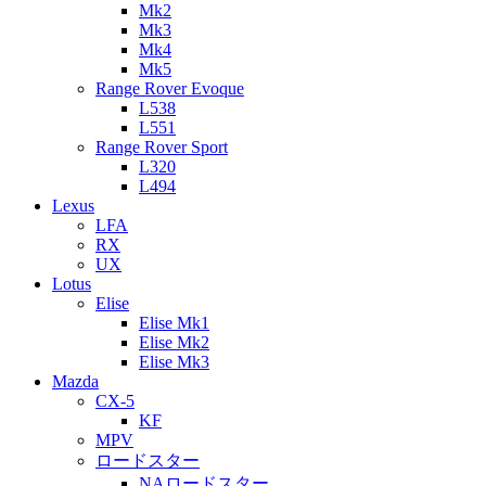
Mk2
Mk3
Mk4
Mk5
Range Rover Evoque
L538
L551
Range Rover Sport
L320
L494
Lexus
LFA
RX
UX
Lotus
Elise
Elise Mk1
Elise Mk2
Elise Mk3
Mazda
CX-5
KF
MPV
ロードスター
NAロードスター