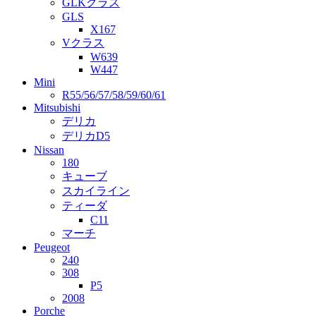
GLKクラス
GLS
X167
Vクラス
W639
W447
Mini
R55/56/57/58/59/60/61
Mitsubishi
デリカ
デリカD5
Nissan
180
キューブ
スカイライン
ティーダ
C11
マーチ
Peugeot
240
308
P5
2008
Porche