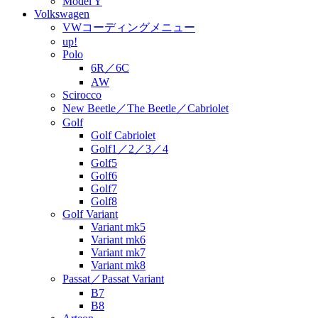
Model Y
Volkswagen
VWコーディングメニュー
up!
Polo
6R／6C
AW
Scirocco
New Beetle／The Beetle／Cabriolet
Golf
Golf Cabriolet
Golf1／2／3／4
Golf5
Golf6
Golf7
Golf8
Golf Variant
Variant mk5
Variant mk6
Variant mk7
Variant mk8
Passat／Passat Variant
B7
B8