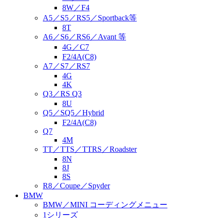
8W／F4
A5／S5／RS5／Sportback等
8T
A6／S6／RS6／Avant 等
4G／C7
F2/4A(C8)
A7／S7／RS7
4G
4K
Q3／RS Q3
8U
Q5／SQ5／Hybrid
F2/4A(C8)
Q7
4M
TT／TTS／TTRS／Roadster
8N
8J
8S
R8／Coupe／Spyder
BMW
BMW／MINI コーディングメニュー
1シリーズ