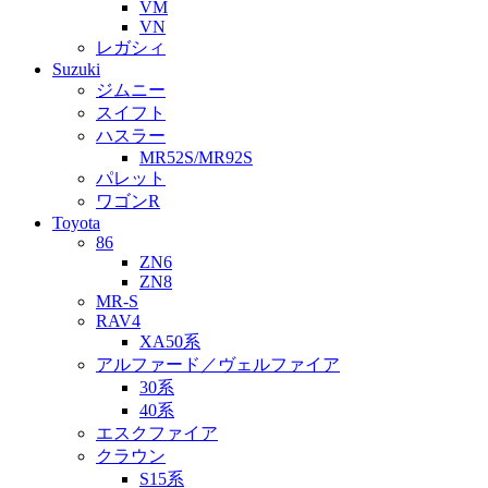
VM
VN
レガシィ
Suzuki
ジムニー
スイフト
ハスラー
MR52S/MR92S
パレット
ワゴンR
Toyota
86
ZN6
ZN8
MR-S
RAV4
XA50系
アルファード／ヴェルファイア
30系
40系
エスクファイア
クラウン
S15系