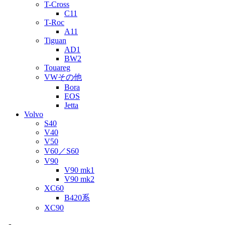
T-Cross
C11
T-Roc
A11
Tiguan
AD1
BW2
Touareg
VWその他
Bora
EOS
Jetta
Volvo
S40
V40
V50
V60／S60
V90
V90 mk1
V90 mk2
XC60
B420系
XC90