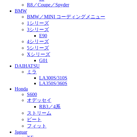
R8／Coupe／Spyder
BMW
BMW／MINI コーディングメニュー
1シリーズ
3シリーズ
E90
4シリーズ
5シリーズ
Xシリーズ
G01
DAIHATSU
ミラ
LA300S/310S
LA350S/360S
Honda
S600
オデッセイ
RB3／4系
ストリーム
ビート
フィット
Jaguar