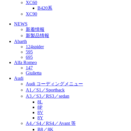
XC60
B420系
XC90
NEWS
新着情報
新製品情報
Abarth
124spider
595
695
Alfa Romeo
147
Giulietta
Audi
Audi コーディングメニュー
A1／S1／Sportback
A3／S3／RS3／sedan
8L
8P
8V
8Y
A4／S4／RS4／Avant 等
B8／8K