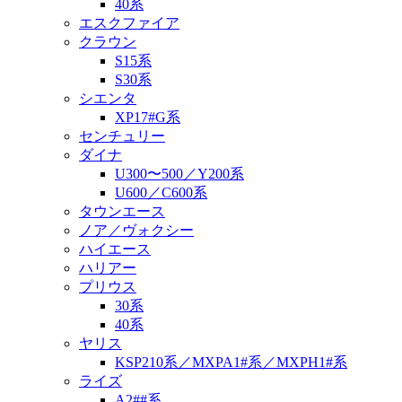
40系
エスクファイア
クラウン
S15系
S30系
シエンタ
XP17#G系
センチュリー
ダイナ
U300〜500／Y200系
U600／C600系
タウンエース
ノア／ヴォクシー
ハイエース
ハリアー
プリウス
30系
40系
ヤリス
KSP210系／MXPA1#系／MXPH1#系
ライズ
A2##系