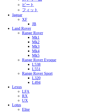
ビート
フィット
Jaguar
XF
JB
Land Rover
Range Rover
Mk1
Mk2
Mk3
Mk4
Mk5
Range Rover Evoque
L538
L551
Range Rover Sport
L320
L494
Lexus
LFA
RX
UX
Lotus
Elise