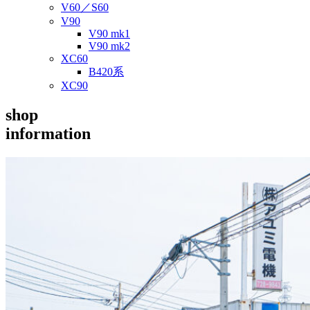
V60／S60
V90
V90 mk1
V90 mk2
XC60
B420系
XC90
shop
information