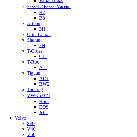
Variant mk8
Passat／Passat Variant
B7
B8
Arteon
3H
Golf Touran
Sharan
7N
T-Cross
C11
T-Roc
A11
Tiguan
AD1
BW2
Touareg
VWその他
Bora
EOS
Jetta
Volvo
S40
V40
V50