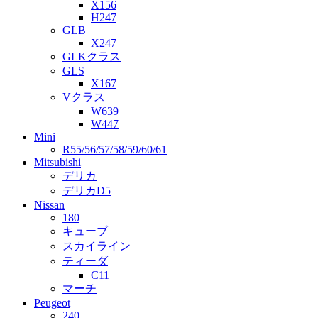
X156
H247
GLB
X247
GLKクラス
GLS
X167
Vクラス
W639
W447
Mini
R55/56/57/58/59/60/61
Mitsubishi
デリカ
デリカD5
Nissan
180
キューブ
スカイライン
ティーダ
C11
マーチ
Peugeot
240