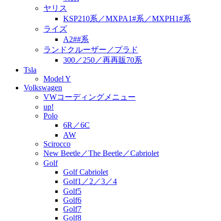
ヤリス
KSP210系／MXPA1#系／MXPH1#系
ライズ
A2##系
ランドクルーザー／プラド
300／250／再再販70系
Tsla
Model Y
Volkswagen
VWコーディングメニュー
up!
Polo
6R／6C
AW
Scirocco
New Beetle／The Beetle／Cabriolet
Golf
Golf Cabriolet
Golf1／2／3／4
Golf5
Golf6
Golf7
Golf8