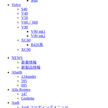
Jetta
Volvo
S40
V40
V50
V60／S60
V90
V90 mk1
V90 mk2
XC60
B420系
XC90
NEWS
新着情報
新製品情報
Abarth
124spider
595
695
Alfa Romeo
147
Giulietta
Audi
Audi コーディングメニュー