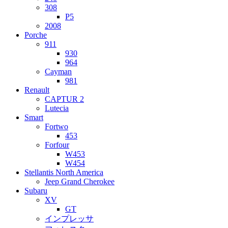
308
P5
2008
Porche
911
930
964
Cayman
981
Renault
CAPTUR 2
Lutecia
Smart
Fortwo
453
Forfour
W453
W454
Stellantis North America
Jeep Grand Cherokee
Subaru
XV
GT
インプレッサ