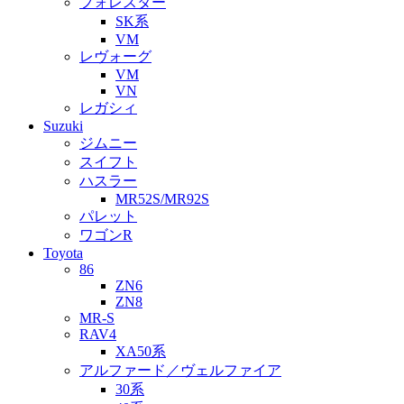
フォレスター
SK系
VM
レヴォーグ
VM
VN
レガシィ
Suzuki
ジムニー
スイフト
ハスラー
MR52S/MR92S
パレット
ワゴンR
Toyota
86
ZN6
ZN8
MR-S
RAV4
XA50系
アルファード／ヴェルファイア
30系