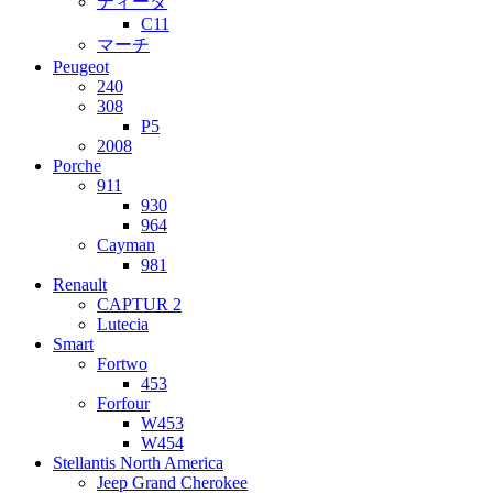
ティーダ
C11
マーチ
Peugeot
240
308
P5
2008
Porche
911
930
964
Cayman
981
Renault
CAPTUR 2
Lutecia
Smart
Fortwo
453
Forfour
W453
W454
Stellantis North America
Jeep Grand Cherokee