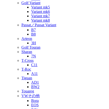
Golf Variant
Variant mk5
Variant mk6
Variant mk7
Variant mk8
Passat／Passat Variant
B7
B8
Arteon
3H
Golf Touran
Sharan
7N
T-Cross
C11
T-Roc
A11
Tiguan
AD1
BW2
Touareg
VWその他
Bora
EOS