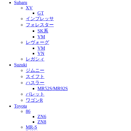
Subaru
XV
GT
インプレッサ
フォレスター
SK系
VM
レヴォーグ
VM
VN
レガシィ
Suzuki
ジムニー
スイフト
ハスラー
MR52S/MR92S
パレット
ワゴンR
Toyota
86
ZN6
ZN8
MR-S