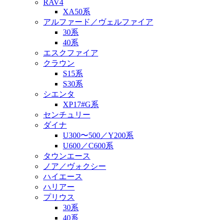
RAV4
XA50系
アルファード／ヴェルファイア
30系
40系
エスクファイア
クラウン
S15系
S30系
シエンタ
XP17#G系
センチュリー
ダイナ
U300〜500／Y200系
U600／C600系
タウンエース
ノア／ヴォクシー
ハイエース
ハリアー
プリウス
30系
40系