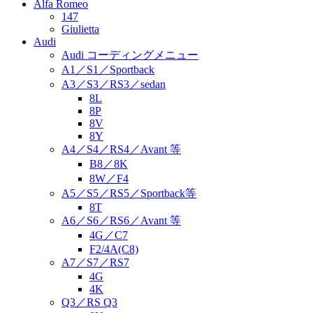
Alfa Romeo
147
Giulietta
Audi
Audi コーディングメニュー
A1／S1／Sportback
A3／S3／RS3／sedan
8L
8P
8V
8Y
A4／S4／RS4／Avant 等
B8／8K
8W／F4
A5／S5／RS5／Sportback等
8T
A6／S6／RS6／Avant 等
4G／C7
F2/4A(C8)
A7／S7／RS7
4G
4K
Q3／RS Q3