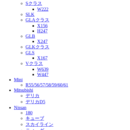
Sクラス
W222
SLK
GLAクラス
X156
H247
GLB
X247
GLKクラス
GLS
X167
Vクラス
W639
W447
Mini
R55/56/57/58/59/60/61
Mitsubishi
デリカ
デリカD5
Nissan
180
キューブ
スカイライン