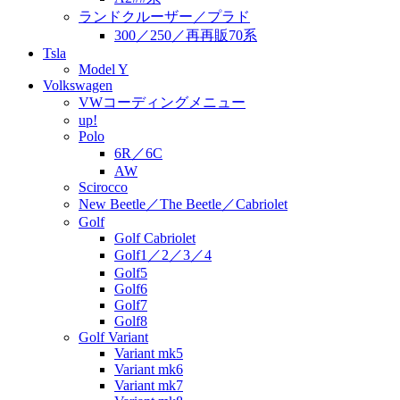
ランドクルーザー／プラド
300／250／再再販70系
Tsla
Model Y
Volkswagen
VWコーディングメニュー
up!
Polo
6R／6C
AW
Scirocco
New Beetle／The Beetle／Cabriolet
Golf
Golf Cabriolet
Golf1／2／3／4
Golf5
Golf6
Golf7
Golf8
Golf Variant
Variant mk5
Variant mk6
Variant mk7