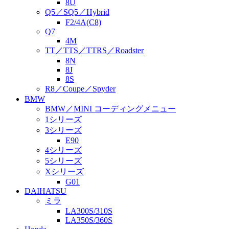
8U
Q5／SQ5／Hybrid
F2/4A(C8)
Q7
4M
TT／TTS／TTRS／Roadster
8N
8J
8S
R8／Coupe／Spyder
BMW
BMW／MINI コーディングメニュー
1シリーズ
3シリーズ
E90
4シリーズ
5シリーズ
Xシリーズ
G01
DAIHATSU
ミラ
LA300S/310S
LA350S/360S