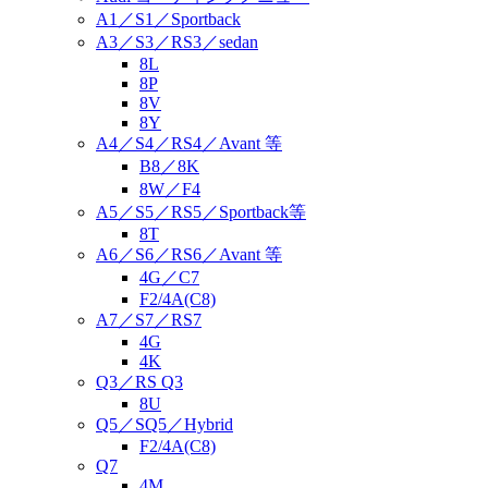
A1／S1／Sportback
A3／S3／RS3／sedan
8L
8P
8V
8Y
A4／S4／RS4／Avant 等
B8／8K
8W／F4
A5／S5／RS5／Sportback等
8T
A6／S6／RS6／Avant 等
4G／C7
F2/4A(C8)
A7／S7／RS7
4G
4K
Q3／RS Q3
8U
Q5／SQ5／Hybrid
F2/4A(C8)
Q7
4M