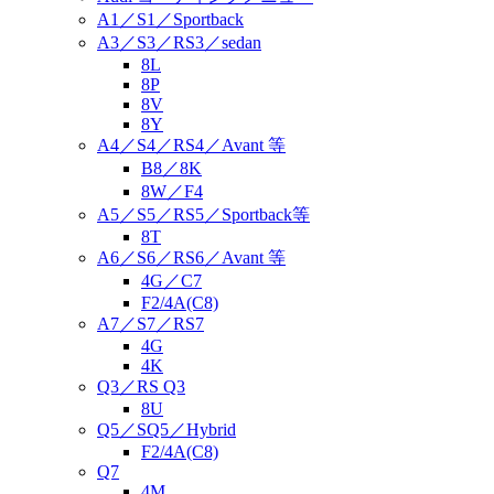
A1／S1／Sportback
A3／S3／RS3／sedan
8L
8P
8V
8Y
A4／S4／RS4／Avant 等
B8／8K
8W／F4
A5／S5／RS5／Sportback等
8T
A6／S6／RS6／Avant 等
4G／C7
F2/4A(C8)
A7／S7／RS7
4G
4K
Q3／RS Q3
8U
Q5／SQ5／Hybrid
F2/4A(C8)
Q7
4M