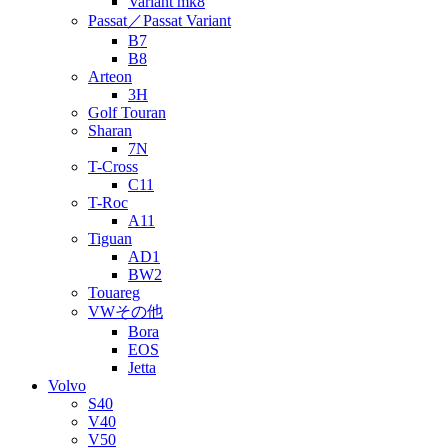
Variant mk8
Passat／Passat Variant
B7
B8
Arteon
3H
Golf Touran
Sharan
7N
T-Cross
C11
T-Roc
A11
Tiguan
AD1
BW2
Touareg
VWその他
Bora
EOS
Jetta
Volvo
S40
V40
V50