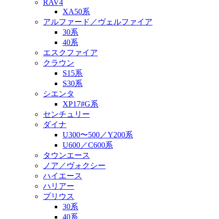
RAV4
XA50系
アルファード／ヴェルファイア
30系
40系
エスクファイア
クラウン
S15系
S30系
シエンタ
XP17#G系
センチュリー
ダイナ
U300〜500／Y200系
U600／C600系
タウンエース
ノア／ヴォクシー
ハイエース
ハリアー
プリウス
30系
40系