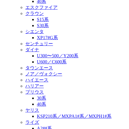
40系
エスクファイア
クラウン
S15系
S30系
シエンタ
XP17#G系
センチュリー
ダイナ
U300〜500／Y200系
U600／C600系
タウンエース
ノア／ヴォクシー
ハイエース
ハリアー
プリウス
30系
40系
ヤリス
KSP210系／MXPA1#系／MXPH1#系
ライズ
A2##系