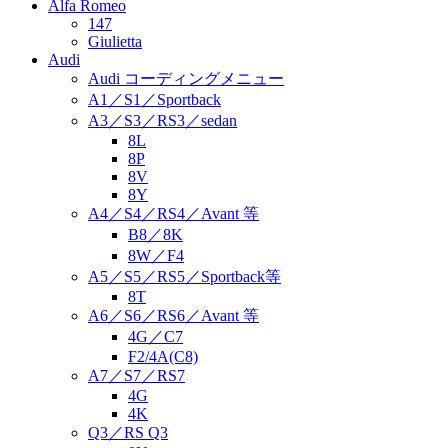
Alfa Romeo
147
Giulietta
Audi
Audi コーディングメニュー
A1／S1／Sportback
A3／S3／RS3／sedan
8L
8P
8V
8Y
A4／S4／RS4／Avant 等
B8／8K
8W／F4
A5／S5／RS5／Sportback等
8T
A6／S6／RS6／Avant 等
4G／C7
F2/4A(C8)
A7／S7／RS7
4G
4K
Q3／RS Q3