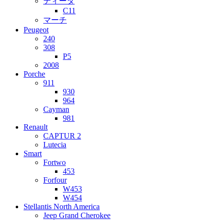
ティーダ
C11
マーチ
Peugeot
240
308
P5
2008
Porche
911
930
964
Cayman
981
Renault
CAPTUR 2
Lutecia
Smart
Fortwo
453
Forfour
W453
W454
Stellantis North America
Jeep Grand Cherokee