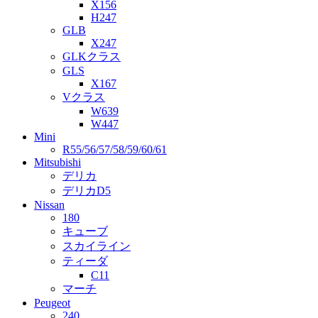
X156
H247
GLB
X247
GLKクラス
GLS
X167
Vクラス
W639
W447
Mini
R55/56/57/58/59/60/61
Mitsubishi
デリカ
デリカD5
Nissan
180
キューブ
スカイライン
ティーダ
C11
マーチ
Peugeot
240