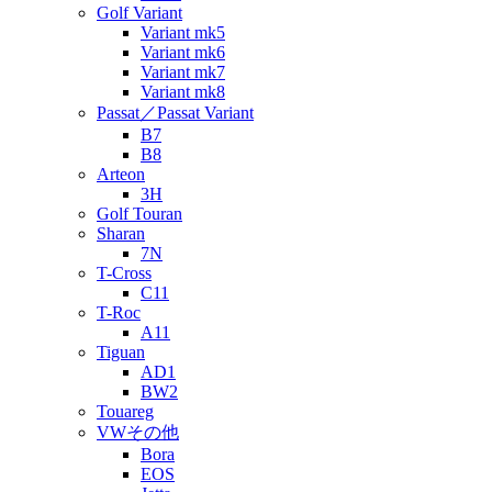
Golf Variant
Variant mk5
Variant mk6
Variant mk7
Variant mk8
Passat／Passat Variant
B7
B8
Arteon
3H
Golf Touran
Sharan
7N
T-Cross
C11
T-Roc
A11
Tiguan
AD1
BW2
Touareg
VWその他
Bora
EOS