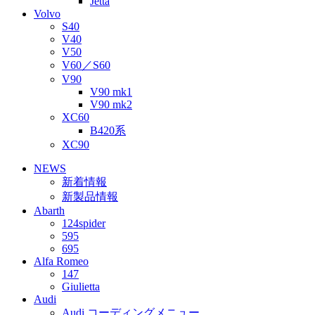
Jetta
Volvo
S40
V40
V50
V60／S60
V90
V90 mk1
V90 mk2
XC60
B420系
XC90
NEWS
新着情報
新製品情報
Abarth
124spider
595
695
Alfa Romeo
147
Giulietta
Audi
Audi コーディングメニュー