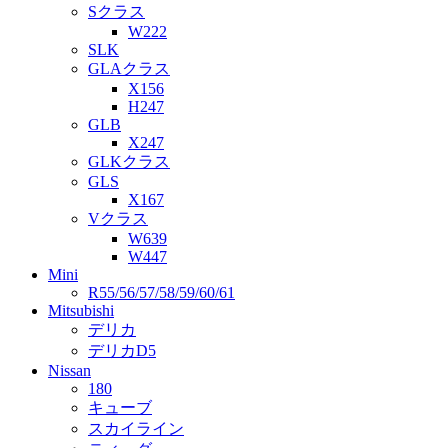
Sクラス
W222
SLK
GLAクラス
X156
H247
GLB
X247
GLKクラス
GLS
X167
Vクラス
W639
W447
Mini
R55/56/57/58/59/60/61
Mitsubishi
デリカ
デリカD5
Nissan
180
キューブ
スカイライン