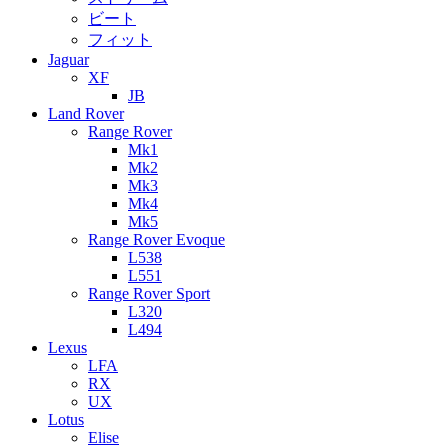
ビート
フィット
Jaguar
XF
JB
Land Rover
Range Rover
Mk1
Mk2
Mk3
Mk4
Mk5
Range Rover Evoque
L538
L551
Range Rover Sport
L320
L494
Lexus
LFA
RX
UX
Lotus
Elise