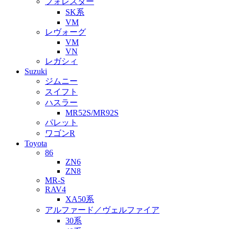
フォレスター
SK系
VM
レヴォーグ
VM
VN
レガシィ
Suzuki
ジムニー
スイフト
ハスラー
MR52S/MR92S
パレット
ワゴンR
Toyota
86
ZN6
ZN8
MR-S
RAV4
XA50系
アルファード／ヴェルファイア
30系