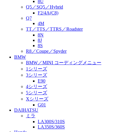
8U
Q5／SQ5／Hybrid
F2/4A(C8)
Q7
4M
TT／TTS／TTRS／Roadster
8N
8J
8S
R8／Coupe／Spyder
BMW
BMW／MINI コーディングメニュー
1シリーズ
3シリーズ
E90
4シリーズ
5シリーズ
Xシリーズ
G01
DAIHATSU
ミラ
LA300S/310S
LA350S/360S