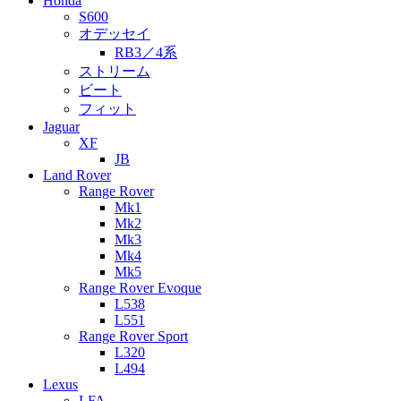
Honda
S600
オデッセイ
RB3／4系
ストリーム
ビート
フィット
Jaguar
XF
JB
Land Rover
Range Rover
Mk1
Mk2
Mk3
Mk4
Mk5
Range Rover Evoque
L538
L551
Range Rover Sport
L320
L494
Lexus
LFA