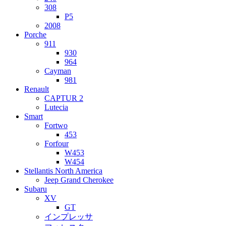
308
P5
2008
Porche
911
930
964
Cayman
981
Renault
CAPTUR 2
Lutecia
Smart
Fortwo
453
Forfour
W453
W454
Stellantis North America
Jeep Grand Cherokee
Subaru
XV
GT
インプレッサ