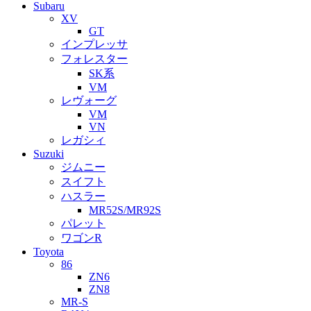
Subaru
XV
GT
インプレッサ
フォレスター
SK系
VM
レヴォーグ
VM
VN
レガシィ
Suzuki
ジムニー
スイフト
ハスラー
MR52S/MR92S
パレット
ワゴンR
Toyota
86
ZN6
ZN8
MR-S