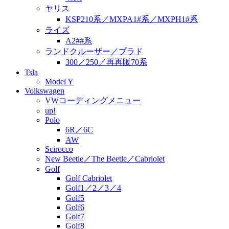
ヤリス
KSP210系／MXPA1#系／MXPH1#系
ライズ
A2##系
ランドクルーザー／プラド
300／250／再再販70系
Tsla
Model Y
Volkswagen
VWコーディングメニュー
up!
Polo
6R／6C
AW
Scirocco
New Beetle／The Beetle／Cabriolet
Golf
Golf Cabriolet
Golf1／2／3／4
Golf5
Golf6
Golf7
Golf8