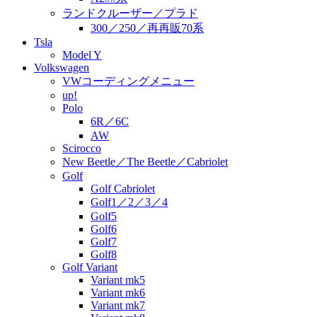
ランドクルーザー／プラド
300／250／再再販70系
Tsla
Model Y
Volkswagen
VWコーディングメニュー
up!
Polo
6R／6C
AW
Scirocco
New Beetle／The Beetle／Cabriolet
Golf
Golf Cabriolet
Golf1／2／3／4
Golf5
Golf6
Golf7
Golf8
Golf Variant
Variant mk5
Variant mk6
Variant mk7