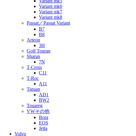
Variant mk5
Variant mk6
Variant mk7
Variant mk8
Passat／Passat Variant
B7
B8
Arteon
3H
Golf Touran
Sharan
7N
T-Cross
C11
T-Roc
A11
Tiguan
AD1
BW2
Touareg
VWその他
Bora
EOS
Jetta
Volvo