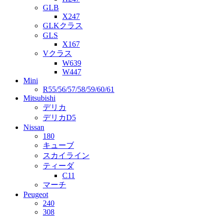
GLB
X247
GLKクラス
GLS
X167
Vクラス
W639
W447
Mini
R55/56/57/58/59/60/61
Mitsubishi
デリカ
デリカD5
Nissan
180
キューブ
スカイライン
ティーダ
C11
マーチ
Peugeot
240
308