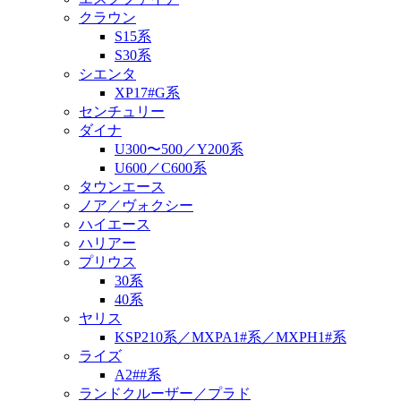
クラウン
S15系
S30系
シエンタ
XP17#G系
センチュリー
ダイナ
U300〜500／Y200系
U600／C600系
タウンエース
ノア／ヴォクシー
ハイエース
ハリアー
プリウス
30系
40系
ヤリス
KSP210系／MXPA1#系／MXPH1#系
ライズ
A2##系
ランドクルーザー／プラド