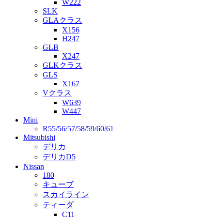
W222
SLK
GLAクラス
X156
H247
GLB
X247
GLKクラス
GLS
X167
Vクラス
W639
W447
Mini
R55/56/57/58/59/60/61
Mitsubishi
デリカ
デリカD5
Nissan
180
キューブ
スカイライン
ティーダ
C11