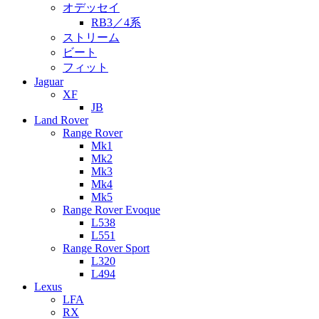
オデッセイ
RB3／4系
ストリーム
ビート
フィット
Jaguar
XF
JB
Land Rover
Range Rover
Mk1
Mk2
Mk3
Mk4
Mk5
Range Rover Evoque
L538
L551
Range Rover Sport
L320
L494
Lexus
LFA
RX