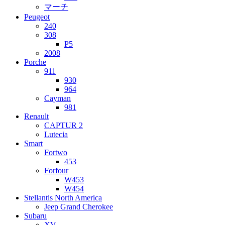
マーチ
Peugeot
240
308
P5
2008
Porche
911
930
964
Cayman
981
Renault
CAPTUR 2
Lutecia
Smart
Fortwo
453
Forfour
W453
W454
Stellantis North America
Jeep Grand Cherokee
Subaru
XV