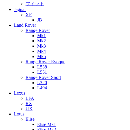
フィット
Jaguar
XF
JB
Land Rover
Range Rover
Mk1
Mk2
Mk3
Mk4
Mk5
Range Rover Evoque
L538
L551
Range Rover Sport
L320
L494
Lexus
LFA
RX
UX
Lotus
Elise
Elise Mk1
Elise Mk2