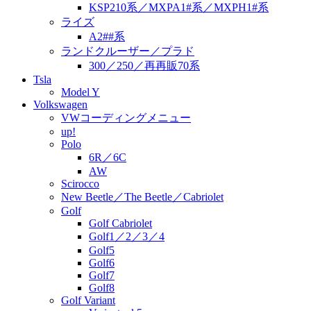
KSP210系／MXPA1#系／MXPH1#系
ライズ
A2##系
ランドクルーザー／プラド
300／250／再再販70系
Tsla
Model Y
Volkswagen
VWコーディングメニュー
up!
Polo
6R／6C
AW
Scirocco
New Beetle／The Beetle／Cabriolet
Golf
Golf Cabriolet
Golf1／2／3／4
Golf5
Golf6
Golf7
Golf8
Golf Variant