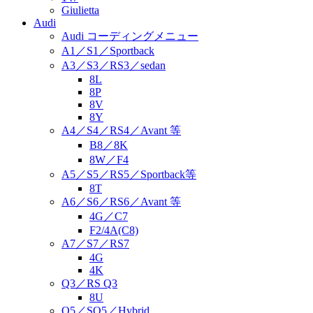
Giulietta
Audi
Audi コーディングメニュー
A1／S1／Sportback
A3／S3／RS3／sedan
8L
8P
8V
8Y
A4／S4／RS4／Avant 等
B8／8K
8W／F4
A5／S5／RS5／Sportback等
8T
A6／S6／RS6／Avant 等
4G／C7
F2/4A(C8)
A7／S7／RS7
4G
4K
Q3／RS Q3
8U
Q5／SQ5／Hybrid