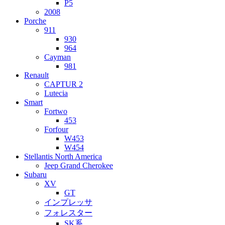
P5
2008
Porche
911
930
964
Cayman
981
Renault
CAPTUR 2
Lutecia
Smart
Fortwo
453
Forfour
W453
W454
Stellantis North America
Jeep Grand Cherokee
Subaru
XV
GT
インプレッサ
フォレスター
SK系