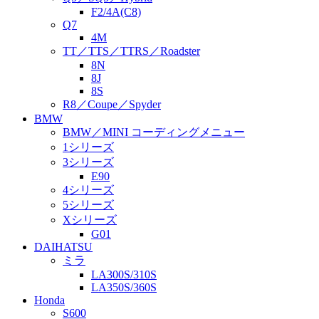
F2/4A(C8)
Q7
4M
TT／TTS／TTRS／Roadster
8N
8J
8S
R8／Coupe／Spyder
BMW
BMW／MINI コーディングメニュー
1シリーズ
3シリーズ
E90
4シリーズ
5シリーズ
Xシリーズ
G01
DAIHATSU
ミラ
LA300S/310S
LA350S/360S
Honda
S600