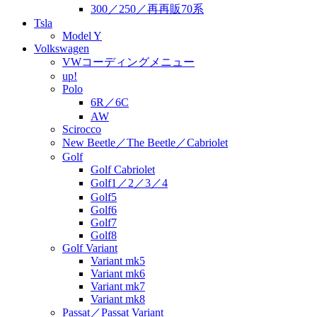
300／250／再再販70系
Tsla
Model Y
Volkswagen
VWコーディングメニュー
up!
Polo
6R／6C
AW
Scirocco
New Beetle／The Beetle／Cabriolet
Golf
Golf Cabriolet
Golf1／2／3／4
Golf5
Golf6
Golf7
Golf8
Golf Variant
Variant mk5
Variant mk6
Variant mk7
Variant mk8
Passat／Passat Variant