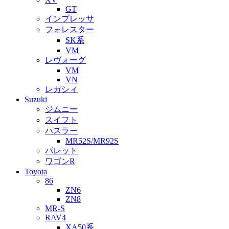
GT
インプレッサ
フォレスター
SK系
VM
レヴォーグ
VM
VN
レガシィ
Suzuki
ジムニー
スイフト
ハスラー
MR52S/MR92S
パレット
ワゴンR
Toyota
86
ZN6
ZN8
MR-S
RAV4
XA50系