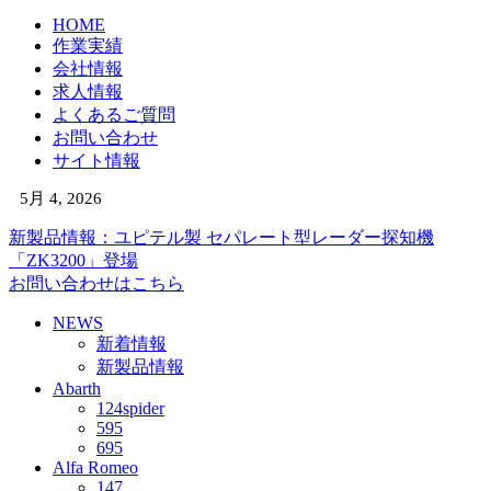
HOME
作業実績
会社情報
求人情報
よくあるご質問
お問い合わせ
サイト情報
5月 4, 2026
新製品情報：ユピテル製 セパレート型レーダー探知機
「ZK3200」登場
お問い合わせはこちら
NEWS
新着情報
新製品情報
Abarth
124spider
595
695
Alfa Romeo
147