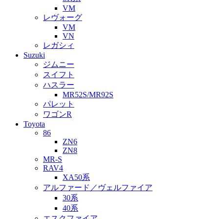
VM
レヴォーグ
VM
VN
レガシィ
Suzuki
ジムニー
スイフト
ハスラー
MR52S/MR92S
パレット
ワゴンR
Toyota
86
ZN6
ZN8
MR-S
RAV4
XA50系
アルファード／ヴェルファイア
30系
40系
エスクファイア