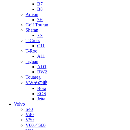
B7
B8
Arteon
3H
Golf Touran
Sharan
7N
T-Cross
C11
T-Roc
A11
Tiguan
AD1
BW2
Touareg
VWその他
Bora
EOS
Jetta
Volvo
S40
V40
V50
V60／S60