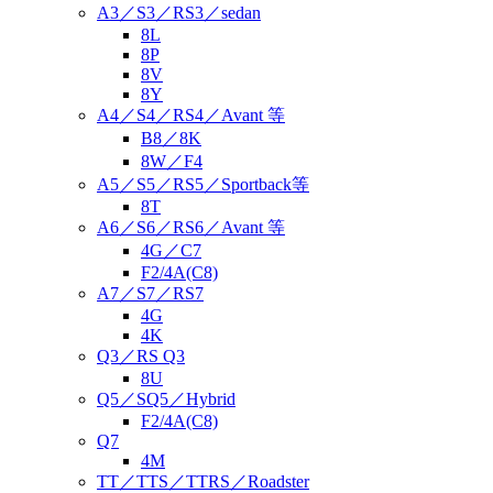
A3／S3／RS3／sedan
8L
8P
8V
8Y
A4／S4／RS4／Avant 等
B8／8K
8W／F4
A5／S5／RS5／Sportback等
8T
A6／S6／RS6／Avant 等
4G／C7
F2/4A(C8)
A7／S7／RS7
4G
4K
Q3／RS Q3
8U
Q5／SQ5／Hybrid
F2/4A(C8)
Q7
4M
TT／TTS／TTRS／Roadster