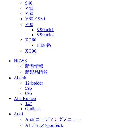
S40
V40
V50
V60／S60
V90
V90 mk1
V90 mk2
XC60
B420系
XC90
NEWS
新着情報
新製品情報
Abarth
124spider
595
695
Alfa Romeo
147
Giulietta
Audi
Audi コーディングメニュー
A1／S1／Sportback