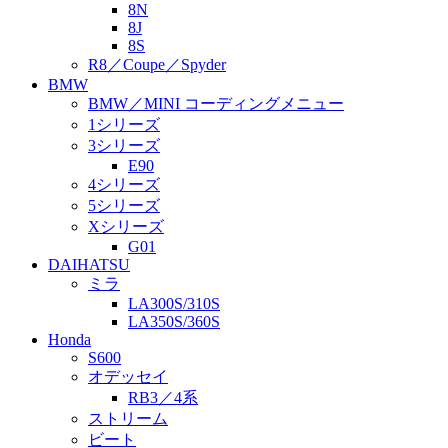
8N
8J
8S
R8／Coupe／Spyder
BMW
BMW／MINI コーディングメニュー
1シリーズ
3シリーズ
E90
4シリーズ
5シリーズ
Xシリーズ
G01
DAIHATSU
ミラ
LA300S/310S
LA350S/360S
Honda
S600
オデッセイ
RB3／4系
ストリーム
ビート