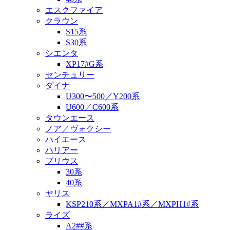
エスクファイア
クラウン
S15系
S30系
シエンタ
XP17#G系
センチュリー
ダイナ
U300〜500／Y200系
U600／C600系
タウンエース
ノア／ヴォクシー
ハイエース
ハリアー
プリウス
30系
40系
ヤリス
KSP210系／MXPA1#系／MXPH1#系
ライズ
A2##系