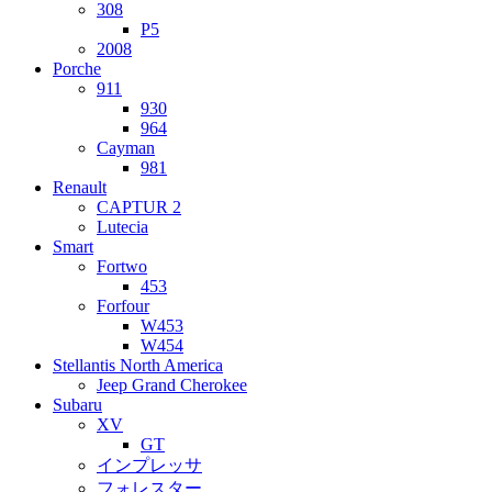
308
P5
2008
Porche
911
930
964
Cayman
981
Renault
CAPTUR 2
Lutecia
Smart
Fortwo
453
Forfour
W453
W454
Stellantis North America
Jeep Grand Cherokee
Subaru
XV
GT
インプレッサ
フォレスター