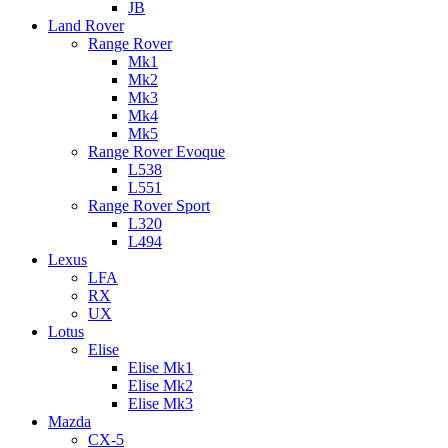
JB
Land Rover
Range Rover
Mk1
Mk2
Mk3
Mk4
Mk5
Range Rover Evoque
L538
L551
Range Rover Sport
L320
L494
Lexus
LFA
RX
UX
Lotus
Elise
Elise Mk1
Elise Mk2
Elise Mk3
Mazda
CX-5