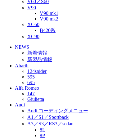
V60／S60
V90
V90 mk1
V90 mk2
XC60
B420系
XC90
NEWS
新着情報
新製品情報
Abarth
124spider
595
695
Alfa Romeo
147
Giulietta
Audi
Audi コーディングメニュー
A1／S1／Sportback
A3／S3／RS3／sedan
8L
8P