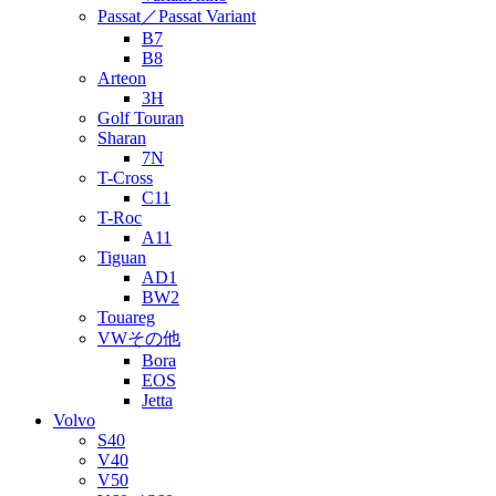
Passat／Passat Variant
B7
B8
Arteon
3H
Golf Touran
Sharan
7N
T-Cross
C11
T-Roc
A11
Tiguan
AD1
BW2
Touareg
VWその他
Bora
EOS
Jetta
Volvo
S40
V40
V50