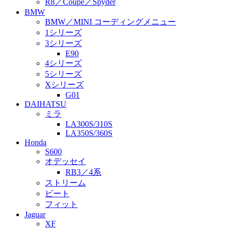
R8／Coupe／Spyder
BMW
BMW／MINI コーディングメニュー
1シリーズ
3シリーズ
E90
4シリーズ
5シリーズ
Xシリーズ
G01
DAIHATSU
ミラ
LA300S/310S
LA350S/360S
Honda
S600
オデッセイ
RB3／4系
ストリーム
ビート
フィット
Jaguar
XF