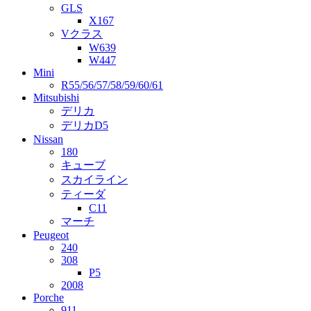
GLS
X167
Vクラス
W639
W447
Mini
R55/56/57/58/59/60/61
Mitsubishi
デリカ
デリカD5
Nissan
180
キューブ
スカイライン
ティーダ
C11
マーチ
Peugeot
240
308
P5
2008
Porche
911