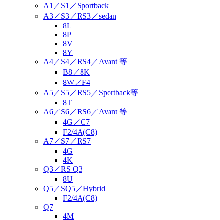
A1／S1／Sportback
A3／S3／RS3／sedan
8L
8P
8V
8Y
A4／S4／RS4／Avant 等
B8／8K
8W／F4
A5／S5／RS5／Sportback等
8T
A6／S6／RS6／Avant 等
4G／C7
F2/4A(C8)
A7／S7／RS7
4G
4K
Q3／RS Q3
8U
Q5／SQ5／Hybrid
F2/4A(C8)
Q7
4M