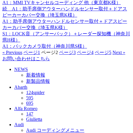
A1：MMI TVキャンセルコーディング 他（東京都K様）
続 A1：助手席側アウターハンドルセンサー取付＋ドアス
ピーカーカバー交換（埼玉県K様）
A1：助手席側アウターハンドルセンサー取付＋ドアスピー
カーカバー交換（埼玉県K様）
S1：LOCK音（アンサーバック）＋レーダー探知機（神奈川
県H様）
A1：バックカメラ取付（神奈川県S様）
« Previous
ページ
1
ページ
2
ページ
3
ページ
4
ページ
5
Next »
お問い合わせはこちら
NEWS
新着情報
新製品情報
Abarth
124spider
595
695
Alfa Romeo
147
Giulietta
Audi
Audi コーディングメニュー