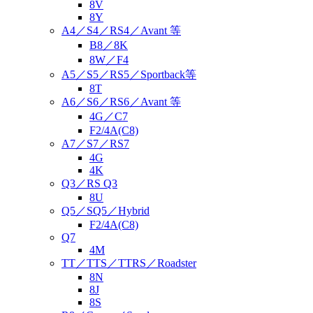
8V
8Y
A4／S4／RS4／Avant 等
B8／8K
8W／F4
A5／S5／RS5／Sportback等
8T
A6／S6／RS6／Avant 等
4G／C7
F2/4A(C8)
A7／S7／RS7
4G
4K
Q3／RS Q3
8U
Q5／SQ5／Hybrid
F2/4A(C8)
Q7
4M
TT／TTS／TTRS／Roadster
8N
8J
8S