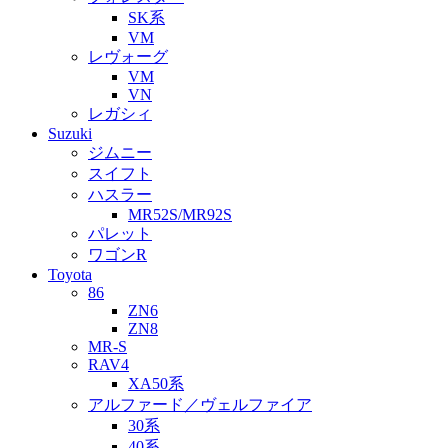
SK系
VM
レヴォーグ
VM
VN
レガシィ
Suzuki
ジムニー
スイフト
ハスラー
MR52S/MR92S
パレット
ワゴンR
Toyota
86
ZN6
ZN8
MR-S
RAV4
XA50系
アルファード／ヴェルファイア
30系
40系