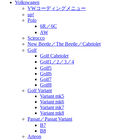
Volkswagen
VWコーディングメニュー
up!
Polo
6R／6C
AW
Scirocco
New Beetle／The Beetle／Cabriolet
Golf
Golf Cabriolet
Golf1／2／3／4
Golf5
Golf6
Golf7
Golf8
Golf Variant
Variant mk5
Variant mk6
Variant mk7
Variant mk8
Passat／Passat Variant
B7
B8
Arteon