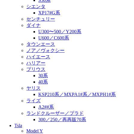
S30系
シエンタ
XP17#G系
センチュリー
ダイナ
U300〜500／Y200系
U600／C600系
タウンエース
ノア／ヴォクシー
ハイエース
ハリアー
プリウス
30系
40系
ヤリス
KSP210系／MXPA1#系／MXPH1#系
ライズ
A2##系
ランドクルーザー／プラド
300／250／再再販70系
Tsla
Model Y