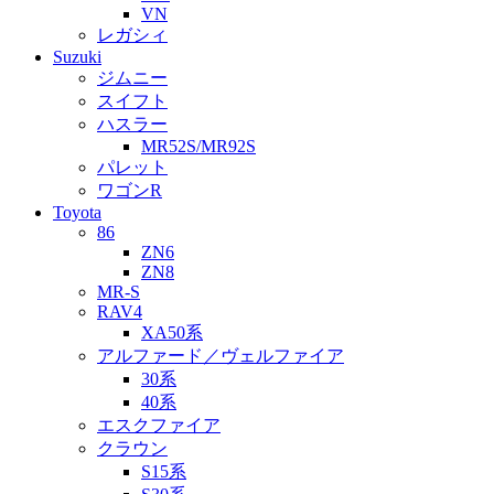
VN
レガシィ
Suzuki
ジムニー
スイフト
ハスラー
MR52S/MR92S
パレット
ワゴンR
Toyota
86
ZN6
ZN8
MR-S
RAV4
XA50系
アルファード／ヴェルファイア
30系
40系
エスクファイア
クラウン
S15系