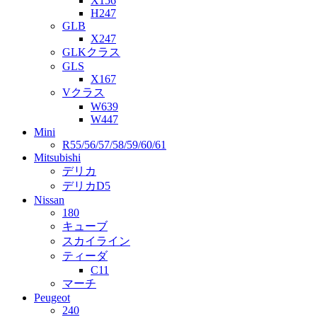
X156
H247
GLB
X247
GLKクラス
GLS
X167
Vクラス
W639
W447
Mini
R55/56/57/58/59/60/61
Mitsubishi
デリカ
デリカD5
Nissan
180
キューブ
スカイライン
ティーダ
C11
マーチ
Peugeot
240