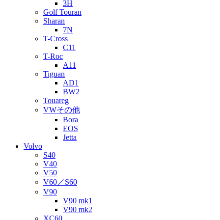
3H
Golf Touran
Sharan
7N
T-Cross
C11
T-Roc
A11
Tiguan
AD1
BW2
Touareg
VWその他
Bora
EOS
Jetta
Volvo
S40
V40
V50
V60／S60
V90
V90 mk1
V90 mk2
XC60