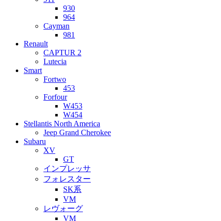
930
964
Cayman
981
Renault
CAPTUR 2
Lutecia
Smart
Fortwo
453
Forfour
W453
W454
Stellantis North America
Jeep Grand Cherokee
Subaru
XV
GT
インプレッサ
フォレスター
SK系
VM
レヴォーグ
VM