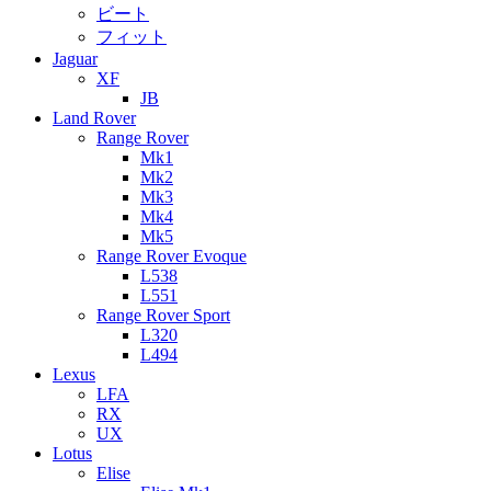
ビート
フィット
Jaguar
XF
JB
Land Rover
Range Rover
Mk1
Mk2
Mk3
Mk4
Mk5
Range Rover Evoque
L538
L551
Range Rover Sport
L320
L494
Lexus
LFA
RX
UX
Lotus
Elise