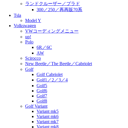
ランドクルーザー／プラド
300／250／再再販70系
Tsla
Model Y
Volkswagen
VWコーディングメニュー
up!
Polo
6R／6C
AW
Scirocco
New Beetle／The Beetle／Cabriolet
Golf
Golf Cabriolet
Golf1／2／3／4
Golf5
Golf6
Golf7
Golf8
Golf Variant
Variant mk5
Variant mk6
Variant mk7
Variant mk8