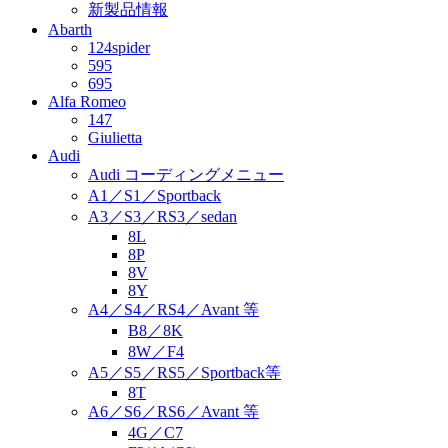
新製品情報
Abarth
124spider
595
695
Alfa Romeo
147
Giulietta
Audi
Audi コーディングメニュー
A1／S1／Sportback
A3／S3／RS3／sedan
8L
8P
8V
8Y
A4／S4／RS4／Avant 等
B8／8K
8W／F4
A5／S5／RS5／Sportback等
8T
A6／S6／RS6／Avant 等
4G／C7