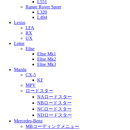
L551
Range Rover Sport
L320
L494
Lexus
LFA
RX
UX
Lotus
Elise
Elise Mk1
Elise Mk2
Elise Mk3
Mazda
CX-5
KF
MPV
ロードスター
NAロードスター
NBロードスター
NCロードスター
NDロードスター
Mercedes-Benz
MBコーディングメニュー