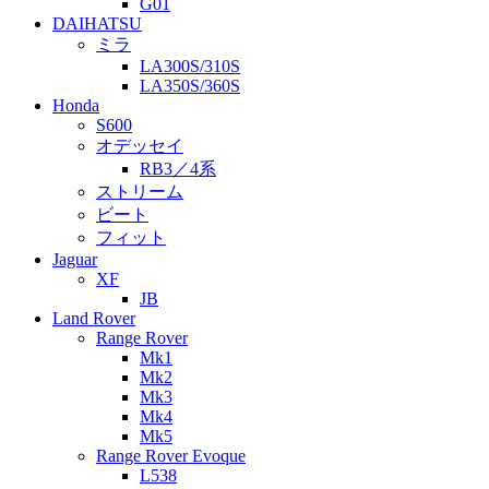
G01
DAIHATSU
ミラ
LA300S/310S
LA350S/360S
Honda
S600
オデッセイ
RB3／4系
ストリーム
ビート
フィット
Jaguar
XF
JB
Land Rover
Range Rover
Mk1
Mk2
Mk3
Mk4
Mk5
Range Rover Evoque
L538