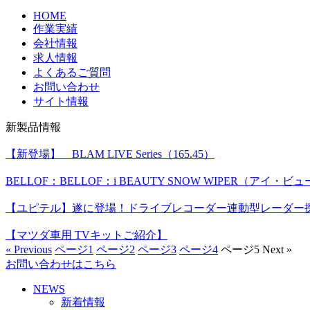
HOME
作業実績
会社情報
求人情報
よくあるご質問
お問い合わせ
サイト情報
新製品情報
【新登場】 BLAM LIVE Series（165.45）
BELLOF：BELLOF：i BEAUTY SNOW WIPER（アイ
【ユピテル】遂に登場！ドライブレコーダー連動型レーダー
【マツダ車用 TVキットご紹介】
« Previous
ページ
1
ページ
2
ページ
3
ページ
4
ページ
5
Next »
お問い合わせはこちら
NEWS
新着情報