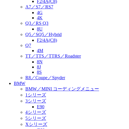
F2/4A(C8)
A7／S7／RS7
4G
4K
Q3／RS Q3
8U
Q5／SQ5／Hybrid
F2/4A(C8)
Q7
4M
TT／TTS／TTRS／Roadster
8N
8J
8S
R8／Coupe／Spyder
BMW
BMW／MINI コーディングメニュー
1シリーズ
3シリーズ
E90
4シリーズ
5シリーズ
Xシリーズ