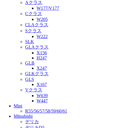
Aクラス
W177/V177
Cクラス
W205
CLAクラス
Sクラス
W222
SLK
GLAクラス
X156
H247
GLB
X247
GLKクラス
GLS
X167
Vクラス
W639
W447
Mini
R55/56/57/58/59/60/61
Mitsubishi
デリカ
デリカD5