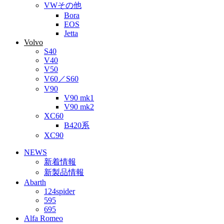
VWその他
Bora
EOS
Jetta
Volvo
S40
V40
V50
V60／S60
V90
V90 mk1
V90 mk2
XC60
B420系
XC90
NEWS
新着情報
新製品情報
Abarth
124spider
595
695
Alfa Romeo