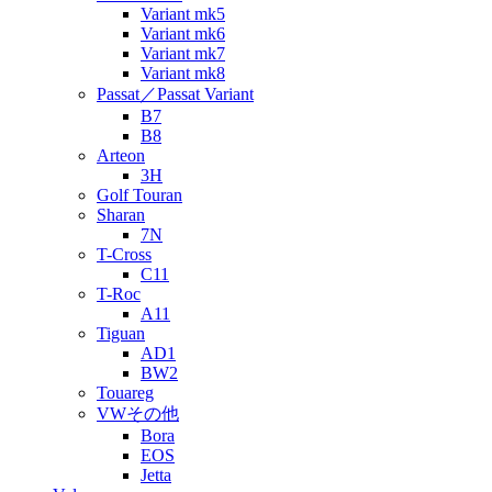
Variant mk5
Variant mk6
Variant mk7
Variant mk8
Passat／Passat Variant
B7
B8
Arteon
3H
Golf Touran
Sharan
7N
T-Cross
C11
T-Roc
A11
Tiguan
AD1
BW2
Touareg
VWその他
Bora
EOS
Jetta