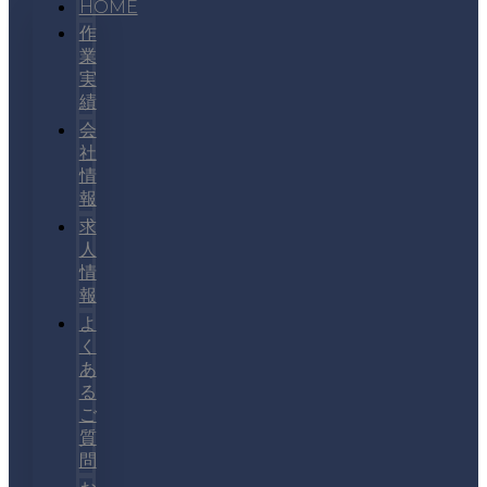
HOME
作
業
実
績
会
社
情
報
求
人
情
報
よ
く
あ
る
ご
質
問