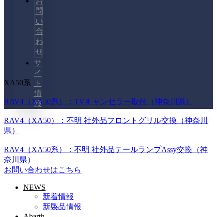
お
問
い
合
わ
せ
サ
イ
XA50系
ト
情
RAV4（XA50系）：TVキャンセラー取付（神奈川県）
報
RAV4（XA50）：不明 社外品フロントグリル交換（神奈川
県）
RAV4（XA50系）：不明 社外品テールランプAssy交換（神
奈川県）
お問い合わせはこちら
NEWS
新着情報
新製品情報
Abarth