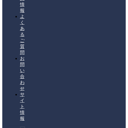
情
報
よ
く
あ
る
ご
質
問
お
問
い
合
わ
せ
サ
イ
ト
情
報