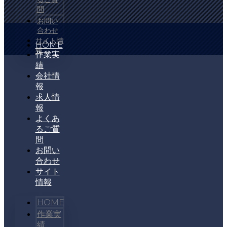
問
お問い
合わせ
サイト情
HOME
報
作業実
績
会社情
報
求人情
報
よくあ
るご質
問
お問い
合わせ
サイト
情報
HOME
作業実
績