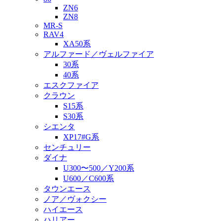
ZN6
ZN8
MR-S
RAV4
XA50系
アルファード／ヴェルファイア
30系
40系
エスクファイア
クラウン
S15系
S30系
シエンタ
XP17#G系
センチュリー
ダイナ
U300〜500／Y200系
U600／C600系
タウンエース
ノア／ヴォクシー
ハイエース
ハリアー