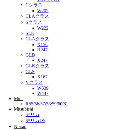
Cクラス
W205
CLAクラス
Sクラス
W222
SLK
GLAクラス
X156
H247
GLB
X247
GLKクラス
GLS
X167
Vクラス
W639
W447
Mini
R55/56/57/58/59/60/61
Mitsubishi
デリカ
デリカD5
Nissan