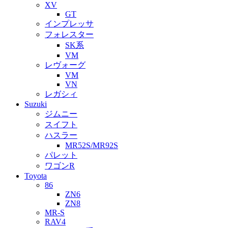
XV
GT
インプレッサ
フォレスター
SK系
VM
レヴォーグ
VM
VN
レガシィ
Suzuki
ジムニー
スイフト
ハスラー
MR52S/MR92S
パレット
ワゴンR
Toyota
86
ZN6
ZN8
MR-S
RAV4