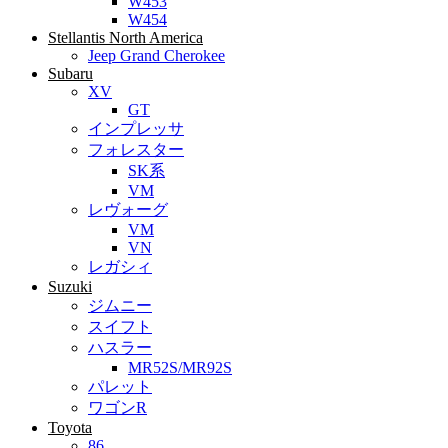
W453
W454
Stellantis North America
Jeep Grand Cherokee
Subaru
XV
GT
インプレッサ
フォレスター
SK系
VM
レヴォーグ
VM
VN
レガシィ
Suzuki
ジムニー
スイフト
ハスラー
MR52S/MR92S
パレット
ワゴンR
Toyota
86