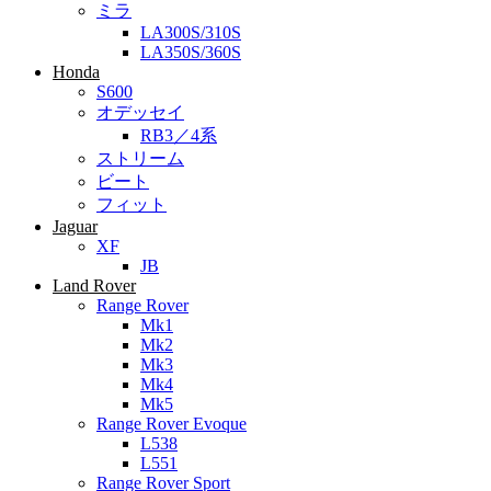
ミラ
LA300S/310S
LA350S/360S
Honda
S600
オデッセイ
RB3／4系
ストリーム
ビート
フィット
Jaguar
XF
JB
Land Rover
Range Rover
Mk1
Mk2
Mk3
Mk4
Mk5
Range Rover Evoque
L538
L551
Range Rover Sport