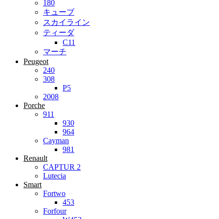
180
キューブ
スカイライン
ティーダ
C11
マーチ
Peugeot
240
308
P5
2008
Porche
911
930
964
Cayman
981
Renault
CAPTUR 2
Lutecia
Smart
Fortwo
453
Forfour