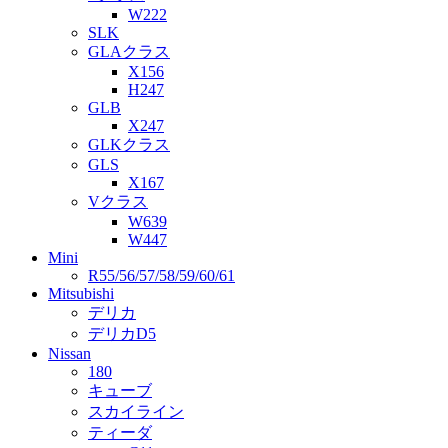
W222
SLK
GLAクラス
X156
H247
GLB
X247
GLKクラス
GLS
X167
Vクラス
W639
W447
Mini
R55/56/57/58/59/60/61
Mitsubishi
デリカ
デリカD5
Nissan
180
キューブ
スカイライン
ティーダ