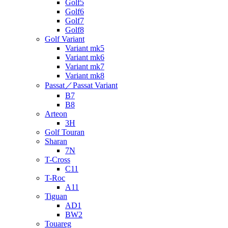
Golf5
Golf6
Golf7
Golf8
Golf Variant
Variant mk5
Variant mk6
Variant mk7
Variant mk8
Passat／Passat Variant
B7
B8
Arteon
3H
Golf Touran
Sharan
7N
T-Cross
C11
T-Roc
A11
Tiguan
AD1
BW2
Touareg