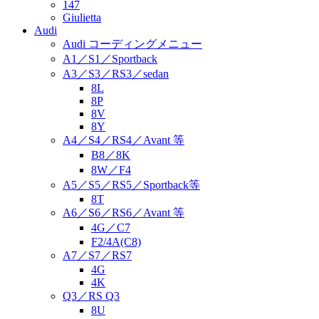
147
Giulietta
Audi
Audi コーディングメニュー
A1／S1／Sportback
A3／S3／RS3／sedan
8L
8P
8V
8Y
A4／S4／RS4／Avant 等
B8／8K
8W／F4
A5／S5／RS5／Sportback等
8T
A6／S6／RS6／Avant 等
4G／C7
F2/4A(C8)
A7／S7／RS7
4G
4K
Q3／RS Q3
8U