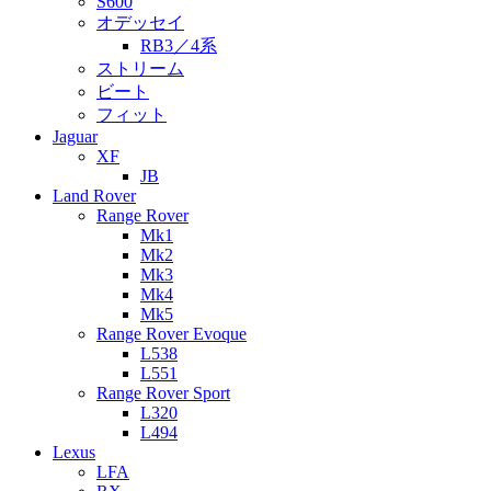
S600
オデッセイ
RB3／4系
ストリーム
ビート
フィット
Jaguar
XF
JB
Land Rover
Range Rover
Mk1
Mk2
Mk3
Mk4
Mk5
Range Rover Evoque
L538
L551
Range Rover Sport
L320
L494
Lexus
LFA