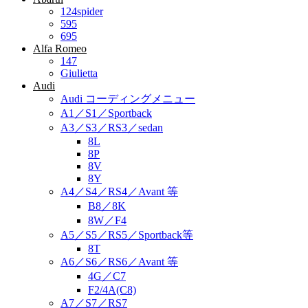
124spider
595
695
Alfa Romeo
147
Giulietta
Audi
Audi コーディングメニュー
A1／S1／Sportback
A3／S3／RS3／sedan
8L
8P
8V
8Y
A4／S4／RS4／Avant 等
B8／8K
8W／F4
A5／S5／RS5／Sportback等
8T
A6／S6／RS6／Avant 等
4G／C7
F2/4A(C8)
A7／S7／RS7