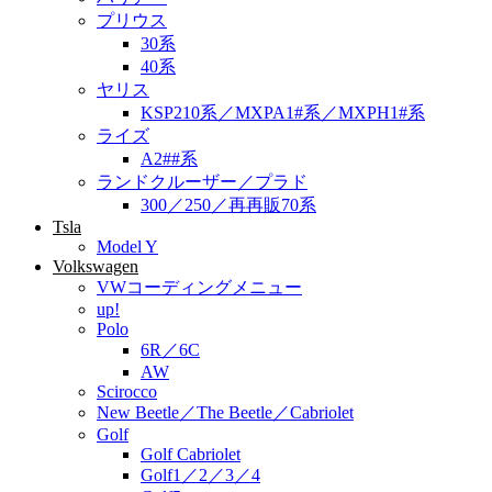
プリウス
30系
40系
ヤリス
KSP210系／MXPA1#系／MXPH1#系
ライズ
A2##系
ランドクルーザー／プラド
300／250／再再販70系
Tsla
Model Y
Volkswagen
VWコーディングメニュー
up!
Polo
6R／6C
AW
Scirocco
New Beetle／The Beetle／Cabriolet
Golf
Golf Cabriolet
Golf1／2／3／4