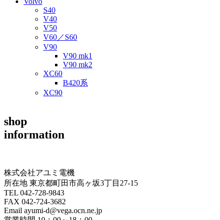
Volvo
S40
V40
V50
V60／S60
V90
V90 mk1
V90 mk2
XC60
B420系
XC90
shop
information
株式会社アユミ電機
所在地 東京都町田市高ヶ坂3丁目27‐15
TEL 042-728-9843
FAX 042-724-3682
Email ayumi-d@vega.ocn.ne.jp
営業時間 10：00～18：00