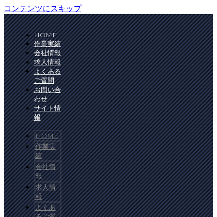
コンテンツにスキップ
HOME
作業実績
会社情報
求人情報
よくある
ご質問
お問い合
わせ
サイト情
報
HOME
作業実
績
会社情
報
求人情
報
よくあ
るご質