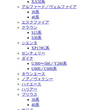
XA50系
アルファード／ヴェルファイア
30系
40系
エスクファイア
クラウン
S15系
S30系
シエンタ
XP17#G系
センチュリー
ダイナ
U300〜500／Y200系
U600／C600系
タウンエース
ノア／ヴォクシー
ハイエース
ハリアー
プリウス
30系
40系
ヤリス