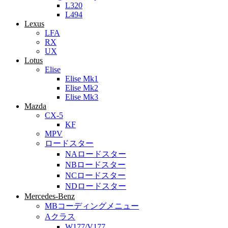
L320
L494
Lexus
LFA
RX
UX
Lotus
Elise
Elise Mk1
Elise Mk2
Elise Mk3
Mazda
CX-5
KF
MPV
ロードスター
NAロードスター
NBロードスター
NCロードスター
NDロードスター
Mercedes-Benz
MBコーディングメニュー
Aクラス
W177/V177