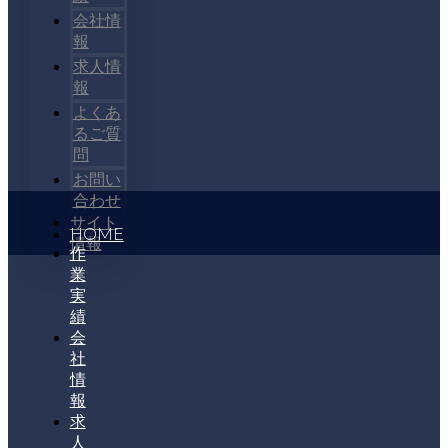
会社情
報
求人情
報
よくあ
るご質
問
お問い
合わせ
サイト
HOME
情報
作
業
実
績
会
社
情
報
求
人