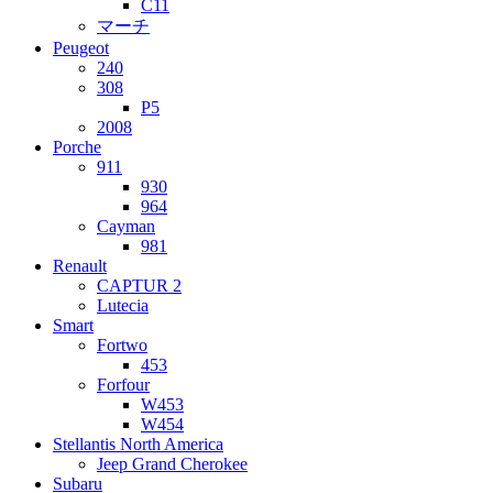
C11
マーチ
Peugeot
240
308
P5
2008
Porche
911
930
964
Cayman
981
Renault
CAPTUR 2
Lutecia
Smart
Fortwo
453
Forfour
W453
W454
Stellantis North America
Jeep Grand Cherokee
Subaru