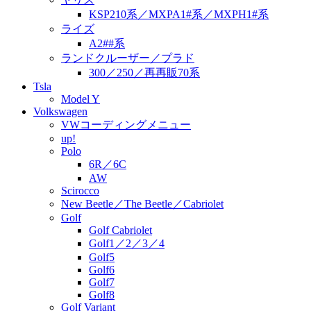
KSP210系／MXPA1#系／MXPH1#系
ライズ
A2##系
ランドクルーザー／プラド
300／250／再再販70系
Tsla
Model Y
Volkswagen
VWコーディングメニュー
up!
Polo
6R／6C
AW
Scirocco
New Beetle／The Beetle／Cabriolet
Golf
Golf Cabriolet
Golf1／2／3／4
Golf5
Golf6
Golf7
Golf8
Golf Variant