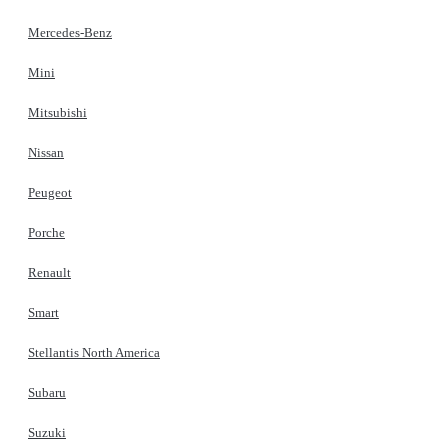
Mercedes-Benz
Mini
Mitsubishi
Nissan
Peugeot
Porche
Renault
Smart
Stellantis North America
Subaru
Suzuki