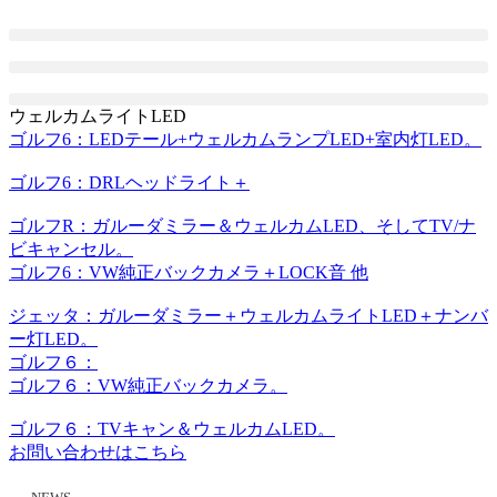
コ
ン
テ
ン
ツ
ウェルカムライトLED
に
ゴルフ6：LEDテール+ウェルカムランプLED+室内灯LED。
ス
キ
ゴルフ6：DRLヘッドライト＋
ッ
ゴルフR：ガルーダミラー＆ウェルカムLED、そしてTV/ナ
プ
ビキャンセル。
ゴルフ6：VW純正バックカメラ＋LOCK音 他
ジェッタ：ガルーダミラー＋ウェルカムライトLED＋ナンバ
ー灯LED。
ゴルフ６：
ゴルフ６：VW純正バックカメラ。
ゴルフ６：TVキャン＆ウェルカムLED。
お問い合わせはこちら