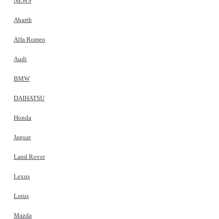
NEWS
Abarth
Alfa Romeo
Audi
BMW
DAIHATSU
Honda
Jaguar
Land Rover
Lexus
Lotus
Mazda