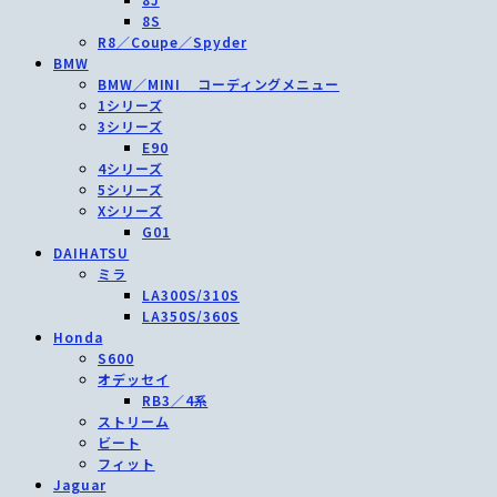
8S
R8／Coupe／Spyder
BMW
BMW／MINI コーディングメニュー
1シリーズ
3シリーズ
E90
4シリーズ
5シリーズ
Xシリーズ
G01
DAIHATSU
ミラ
LA300S/310S
LA350S/360S
Honda
S600
オデッセイ
RB3／4系
ストリーム
ビート
フィット
Jaguar