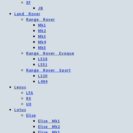
XF
JB
Land Rover
Range Rover
Mk1
Mk2
Mk3
Mk4
Mk5
Range Rover Evoque
L538
L551
Range Rover Sport
L320
L494
Lexus
LFA
RX
UX
Lotus
Elise
Elise Mk1
Elise Mk2
Elise Mk3