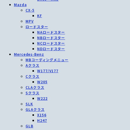
Mazda
CX-5
KF
MPV
ロードスター
NAロードスター
NBロードスター
NCロードスター
NDロードスター
Mercedes-Benz
MBコーディングメニュー
Aクラス
W177/V177
Cクラス
W205
CLAクラス
Sクラス
W222
SLK
GLAクラス
X156
H247
GLB