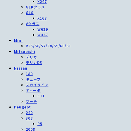
X247
GLKクラス
GLS
X167
Vクラス
W639
W447
Mini
R55/56/57/58/59/60/61
Mitsubishi
デリカ
デリカD5
Nissan
180
キューブ
スカイライン
ティーダ
C11
マーチ
Peugeot
240
308
P5
2008