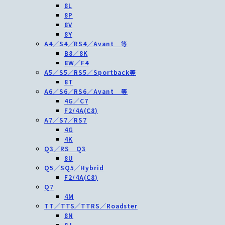
8L
8P
8V
8Y
A4／S4／RS4／Avant 等
B8／8K
8W／F4
A5／S5／RS5／Sportback等
8T
A6／S6／RS6／Avant 等
4G／C7
F2/4A(C8)
A7／S7／RS7
4G
4K
Q3／RS Q3
8U
Q5／SQ5／Hybrid
F2/4A(C8)
Q7
4M
TT／TTS／TTRS／Roadster
8N
8J