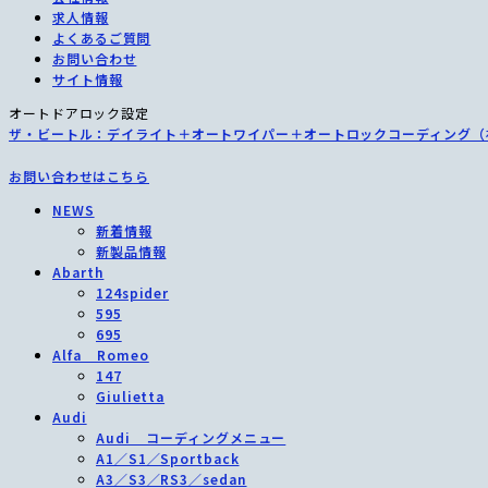
求人情報
よくあるご質問
お問い合わせ
サイト情報
オートドアロック設定
ザ・ビートル：デイライト＋オートワイパー＋オートロックコーディング（
お問い合わせはこちら
NEWS
新着情報
新製品情報
Abarth
124spider
595
695
Alfa Romeo
147
Giulietta
Audi
Audi コーディングメニュー
A1／S1／Sportback
A3／S3／RS3／sedan