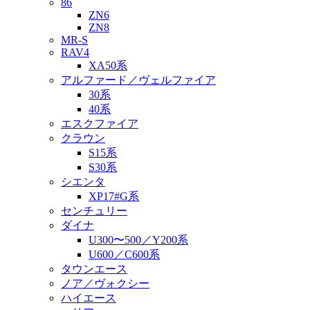
86
ZN6
ZN8
MR-S
RAV4
XA50系
アルファード／ヴェルファイア
30系
40系
エスクファイア
クラウン
S15系
S30系
シエンタ
XP17#G系
センチュリー
ダイナ
U300〜500／Y200系
U600／C600系
タウンエース
ノア／ヴォクシー
ハイエース