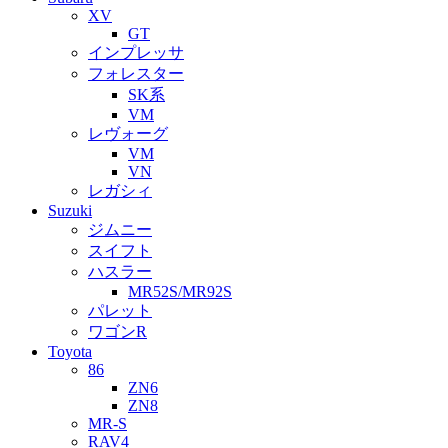
XV
GT
インプレッサ
フォレスター
SK系
VM
レヴォーグ
VM
VN
レガシィ
Suzuki
ジムニー
スイフト
ハスラー
MR52S/MR92S
パレット
ワゴンR
Toyota
86
ZN6
ZN8
MR-S
RAV4