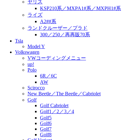
ヤリス
KSP210系／MXPA1#系／MXPH1#系
ライズ
A2##系
ランドクルーザー／プラド
300／250／再再販70系
Tsla
Model Y
Volkswagen
VWコーディングメニュー
up!
Polo
6R／6C
AW
Scirocco
New Beetle／The Beetle／Cabriolet
Golf
Golf Cabriolet
Golf1／2／3／4
Golf5
Golf6
Golf7
Golf8