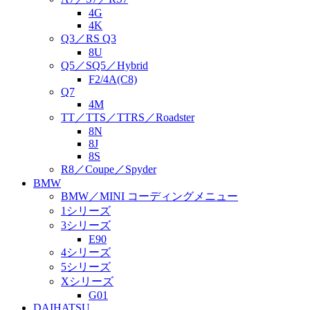
4G
4K
Q3／RS Q3
8U
Q5／SQ5／Hybrid
F2/4A(C8)
Q7
4M
TT／TTS／TTRS／Roadster
8N
8J
8S
R8／Coupe／Spyder
BMW
BMW／MINI コーディングメニュー
1シリーズ
3シリーズ
E90
4シリーズ
5シリーズ
Xシリーズ
G01
DAIHATSU