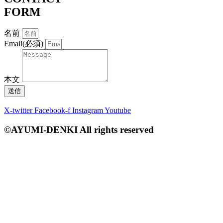
FORM
名前
Email(必須)
本文
送信
X-twitter
Facebook-f
Instagram
Youtube
©AYUMI-DENKI All rights reserved