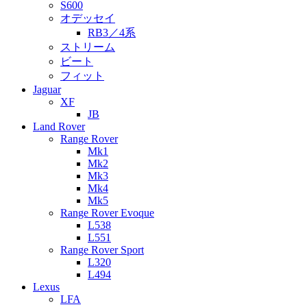
S600
オデッセイ
RB3／4系
ストリーム
ビート
フィット
Jaguar
XF
JB
Land Rover
Range Rover
Mk1
Mk2
Mk3
Mk4
Mk5
Range Rover Evoque
L538
L551
Range Rover Sport
L320
L494
Lexus
LFA