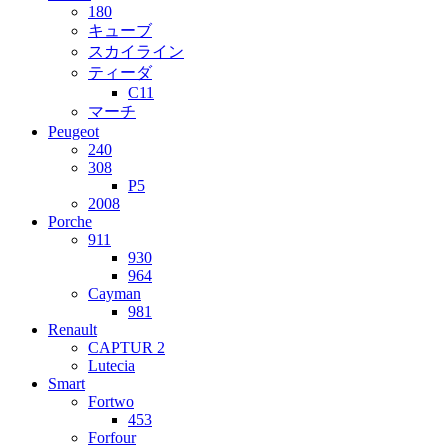
180
キューブ
スカイライン
ティーダ
C11
マーチ
Peugeot
240
308
P5
2008
Porche
911
930
964
Cayman
981
Renault
CAPTUR 2
Lutecia
Smart
Fortwo
453
Forfour