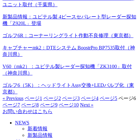
ユニット取付（千葉県）
新製品情報：ユピテル製 4ピースセパレート型レーダー探知
機「Z920L」登場
ゴルフ6R：コーナーリングライト作動不良修理（東京都）
キャプチャーmk2：DTEシステム BoostrPro BP7535取付（神
奈川県）
V60（mk2）：ユピテル製レーダー探知機「ZK3100」取付
（神奈川県）
ゴルフ6（5K）：ヘッドライトAssy交換+LEDバルブ化（東
京都）
« Previous
ページ
1
ページ
2
ページ
3
ページ
4
ページ
5
ページ
6
ページ
7
ページ
8
ページ
9
ページ
10
Next »
お問い合わせはこちら
NEWS
新着情報
新製品情報