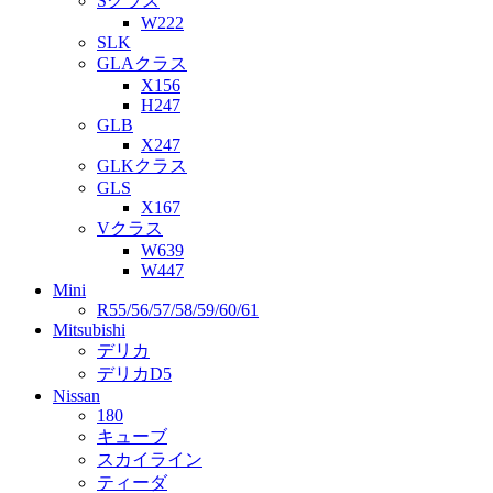
Sクラス
W222
SLK
GLAクラス
X156
H247
GLB
X247
GLKクラス
GLS
X167
Vクラス
W639
W447
Mini
R55/56/57/58/59/60/61
Mitsubishi
デリカ
デリカD5
Nissan
180
キューブ
スカイライン
ティーダ