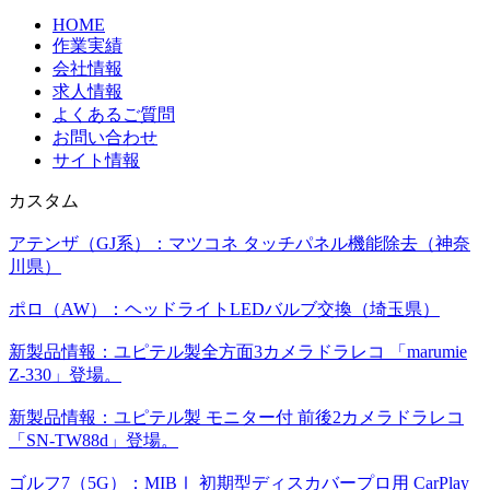
HOME
作業実績
会社情報
求人情報
よくあるご質問
お問い合わせ
サイト情報
カスタム
アテンザ（GJ系）：マツコネ タッチパネル機能除去（神奈
川県）
ポロ（AW）：ヘッドライトLEDバルブ交換（埼玉県）
新製品情報：ユピテル製全方面3カメラドラレコ 「marumie
Z-330」登場。
新製品情報：ユピテル製 モニター付 前後2カメラドラレコ
「SN-TW88d」登場。
ゴルフ7（5G）：MIBⅠ 初期型ディスカバープロ用 CarPlay