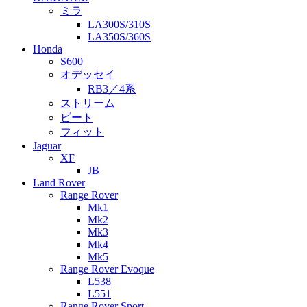
ミラ
LA300S/310S
LA350S/360S
Honda
S600
オデッセイ
RB3／4系
ストリーム
ビート
フィット
Jaguar
XF
JB
Land Rover
Range Rover
Mk1
Mk2
Mk3
Mk4
Mk5
Range Rover Evoque
L538
L551
Range Rover Sport