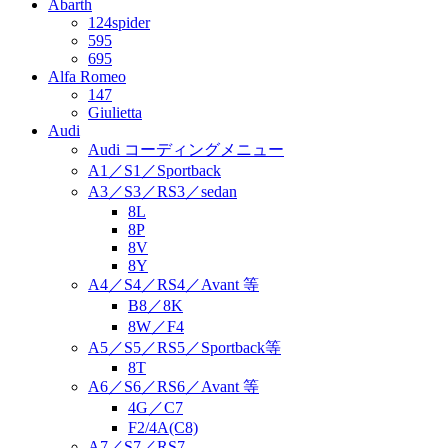
Abarth
124spider
595
695
Alfa Romeo
147
Giulietta
Audi
Audi コーディングメニュー
A1／S1／Sportback
A3／S3／RS3／sedan
8L
8P
8V
8Y
A4／S4／RS4／Avant 等
B8／8K
8W／F4
A5／S5／RS5／Sportback等
8T
A6／S6／RS6／Avant 等
4G／C7
F2/4A(C8)
A7／S7／RS7