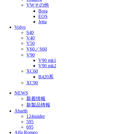
VWその他
Bora
EOS
Jetta
Volvo
S40
V40
V50
V60／S60
V90
V90 mk1
V90 mk2
XC60
B420系
XC90
NEWS
新着情報
新製品情報
Abarth
124spider
595
695
Alfa Romeo