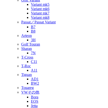
Golf Variant
Variant mk5
Variant mk6
Variant mk7
Variant mk8
Passat／Passat Variant
B7
B8
Arteon
3H
Golf Touran
Sharan
7N
T-Cross
C11
T-Roc
A11
Tiguan
AD1
BW2
Touareg
VWその他
Bora
EOS
Jetta