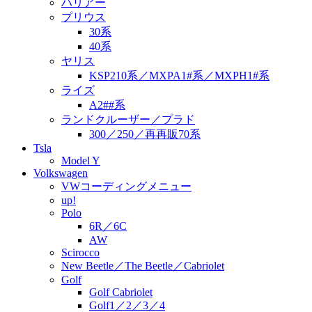
ハリアー
プリウス
30系
40系
ヤリス
KSP210系／MXPA1#系／MXPH1#系
ライズ
A2##系
ランドクルーザー／プラド
300／250／再再販70系
Tsla
Model Y
Volkswagen
VWコーディングメニュー
up!
Polo
6R／6C
AW
Scirocco
New Beetle／The Beetle／Cabriolet
Golf
Golf Cabriolet
Golf1／2／3／4