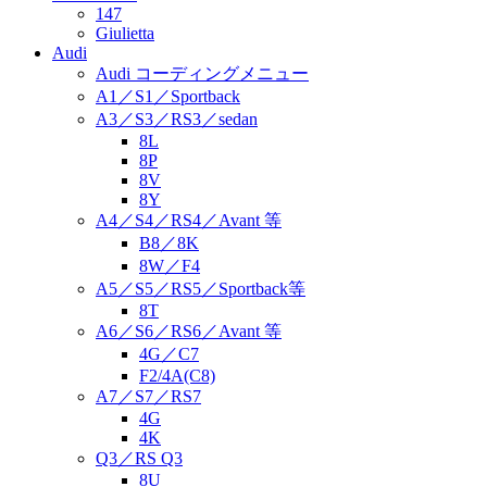
147
Giulietta
Audi
Audi コーディングメニュー
A1／S1／Sportback
A3／S3／RS3／sedan
8L
8P
8V
8Y
A4／S4／RS4／Avant 等
B8／8K
8W／F4
A5／S5／RS5／Sportback等
8T
A6／S6／RS6／Avant 等
4G／C7
F2/4A(C8)
A7／S7／RS7
4G
4K
Q3／RS Q3
8U