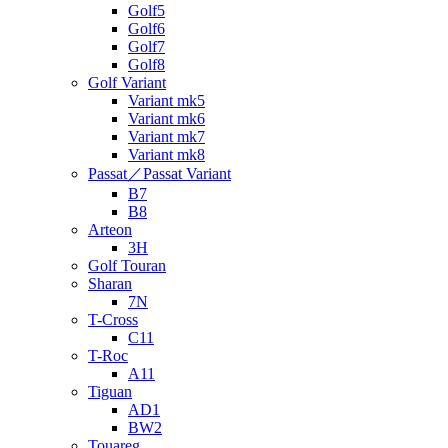
Golf5
Golf6
Golf7
Golf8
Golf Variant
Variant mk5
Variant mk6
Variant mk7
Variant mk8
Passat／Passat Variant
B7
B8
Arteon
3H
Golf Touran
Sharan
7N
T-Cross
C11
T-Roc
A11
Tiguan
AD1
BW2
Touareg