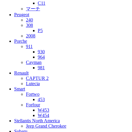
C11
マーチ
Peugeot
240
308
P5
2008
Porche
911
930
964
Cayman
981
Renault
CAPTUR 2
Lutecia
Smart
Fortwo
453
Forfour
W453
W454
Stellantis North America
Jeep Grand Cherokee
Subaru