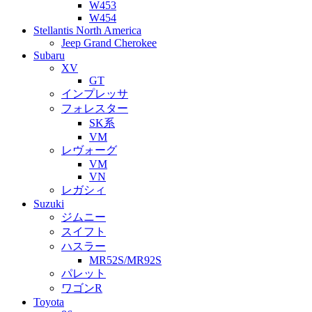
W453
W454
Stellantis North America
Jeep Grand Cherokee
Subaru
XV
GT
インプレッサ
フォレスター
SK系
VM
レヴォーグ
VM
VN
レガシィ
Suzuki
ジムニー
スイフト
ハスラー
MR52S/MR92S
パレット
ワゴンR
Toyota