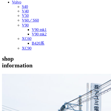
Volvo
S40
V40
V50
V60／S60
V90
V90 mk1
V90 mk2
XC60
B420系
XC90
shop
information