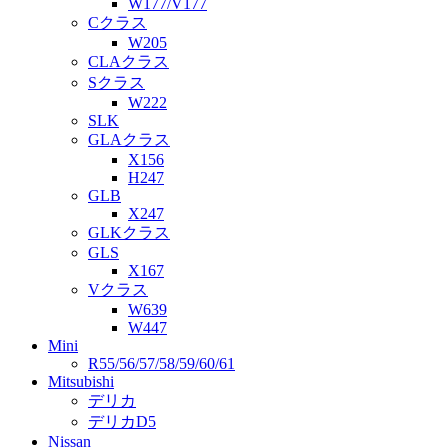
W177/V177
Cクラス
W205
CLAクラス
Sクラス
W222
SLK
GLAクラス
X156
H247
GLB
X247
GLKクラス
GLS
X167
Vクラス
W639
W447
Mini
R55/56/57/58/59/60/61
Mitsubishi
デリカ
デリカD5
Nissan