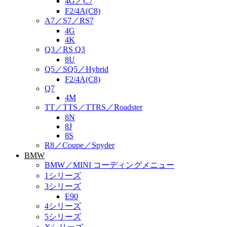
4G／C7
F2/4A(C8)
A7／S7／RS7
4G
4K
Q3／RS Q3
8U
Q5／SQ5／Hybrid
F2/4A(C8)
Q7
4M
TT／TTS／TTRS／Roadster
8N
8J
8S
R8／Coupe／Spyder
BMW
BMW／MINI コーディングメニュー
1シリーズ
3シリーズ
E90
4シリーズ
5シリーズ