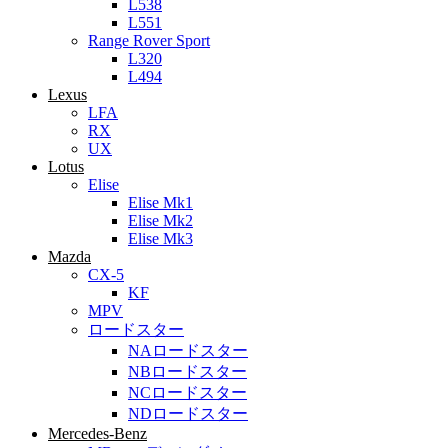
L538
L551
Range Rover Sport
L320
L494
Lexus
LFA
RX
UX
Lotus
Elise
Elise Mk1
Elise Mk2
Elise Mk3
Mazda
CX-5
KF
MPV
ロードスター
NAロードスター
NBロードスター
NCロードスター
NDロードスター
Mercedes-Benz