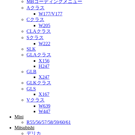
MBコーディングメニュー
Aクラス
W177/V177
Cクラス
W205
CLAクラス
Sクラス
W222
SLK
GLAクラス
X156
H247
GLB
X247
GLKクラス
GLS
X167
Vクラス
W639
W447
Mini
R55/56/57/58/59/60/61
Mitsubishi
デリカ