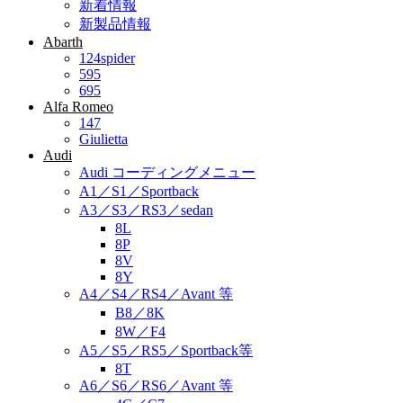
新着情報
新製品情報
Abarth
124spider
595
695
Alfa Romeo
147
Giulietta
Audi
Audi コーディングメニュー
A1／S1／Sportback
A3／S3／RS3／sedan
8L
8P
8V
8Y
A4／S4／RS4／Avant 等
B8／8K
8W／F4
A5／S5／RS5／Sportback等
8T
A6／S6／RS6／Avant 等