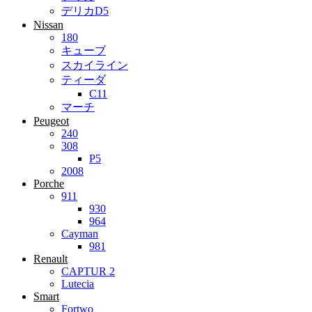
デリカD5
Nissan
180
キューブ
スカイライン
ティーダ
C11
マーチ
Peugeot
240
308
P5
2008
Porche
911
930
964
Cayman
981
Renault
CAPTUR 2
Lutecia
Smart
Fortwo