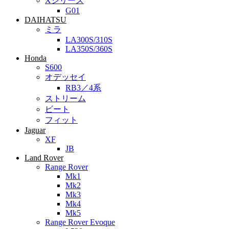
Xシリーズ
G01
DAIHATSU
ミラ
LA300S/310S
LA350S/360S
Honda
S600
オデッセイ
RB3／4系
ストリーム
ビート
フィット
Jaguar
XF
JB
Land Rover
Range Rover
Mk1
Mk2
Mk3
Mk4
Mk5
Range Rover Evoque