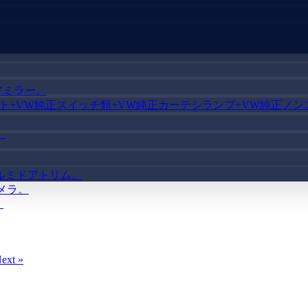
アミラー。
グライト+VW純正スイッチ類+VW純正カーテシランプ+VW純正
。
ルミドアトリム。
メラ。
。
ext »