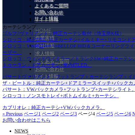
よくあるご質問
よくあるご質問
お問い合わせ
お問い合わせ
サイト情報
サイト情報
カーテシランプ
HOME
ゴルフ7ヴァリアント：純正カーテシ取付（埼玉県K様）
作業実績
シロッコ：純正DRL+純正カーテシ+イルミキー+リモコンド
会社情報
シロッコ：VW純正HBA+BELLOF HID＆コーナーリン
ーザー。
求人情報
シロッコ：ウィンドウ／ミラー／トランクSW+純正カーテシ
よくあるご質問
トゥーラン：ドアカーテシ+室内灯LED。
お問い合わせ
サイト情報
パサートヴァリアント：フットランプ＋カーテシランプ＋イ
ザ・ビートル：純正カーテシ+ドアミラースイッチ+バックカ
パサート：VWバックカメラ+フットランプ+カーテシライト
シロッコ：ノンスモトレイ+ボトムイルミ+カーテシ。
カブリオレ：純正カーテシ+VWバックカメラ。
« Previous
ページ
1
ページ
2
ページ
3
ページ
4
ページ
5
ページ
6
N
お問い合わせはこちら
NEWS