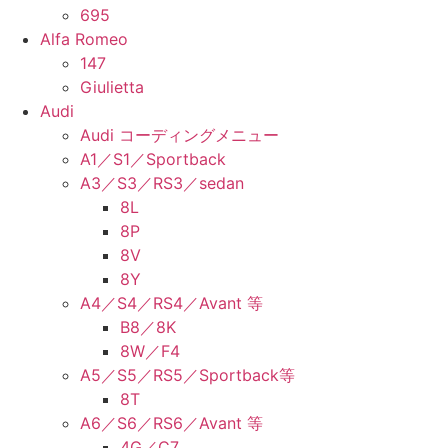
695
Alfa Romeo
147
Giulietta
Audi
Audi コーディングメニュー
A1／S1／Sportback
A3／S3／RS3／sedan
8L
8P
8V
8Y
A4／S4／RS4／Avant 等
B8／8K
8W／F4
A5／S5／RS5／Sportback等
8T
A6／S6／RS6／Avant 等
4G／C7