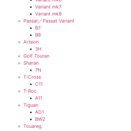
Variant mk7
Variant mk8
Passat／Passat Variant
B7
B8
Arteon
3H
Golf Touran
Sharan
7N
T-Cross
C11
T-Roc
A11
Tiguan
AD1
BW2
Touareg