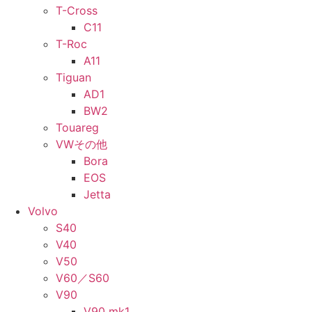
T-Cross
C11
T-Roc
A11
Tiguan
AD1
BW2
Touareg
VWその他
Bora
EOS
Jetta
Volvo
S40
V40
V50
V60／S60
V90
V90 mk1