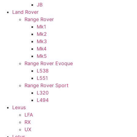
JB
Land Rover
Range Rover
Mk1
Mk2
Mk3
Mk4
Mk5
Range Rover Evoque
L538
L551
Range Rover Sport
L320
L494
Lexus
LFA
RX
UX
Lotus