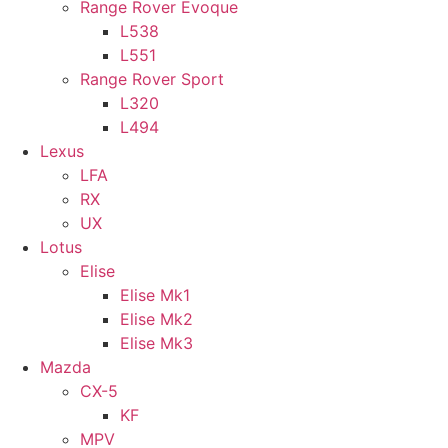
Range Rover Evoque
L538
L551
Range Rover Sport
L320
L494
Lexus
LFA
RX
UX
Lotus
Elise
Elise Mk1
Elise Mk2
Elise Mk3
Mazda
CX-5
KF
MPV