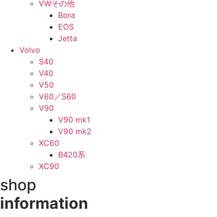
VWその他
Bora
EOS
Jetta
Volvo
S40
V40
V50
V60／S60
V90
V90 mk1
V90 mk2
XC60
B420系
XC90
shop
information