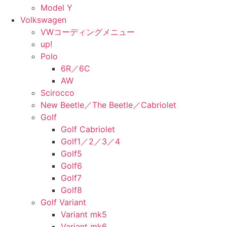
Model Y
Volkswagen
VWコーディングメニュー
up!
Polo
6R／6C
AW
Scirocco
New Beetle／The Beetle／Cabriolet
Golf
Golf Cabriolet
Golf1／2／3／4
Golf5
Golf6
Golf7
Golf8
Golf Variant
Variant mk5
Variant mk6