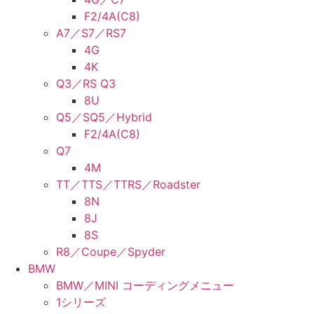
F2/4A(C8)
A7／S7／RS7
4G
4K
Q3／RS Q3
8U
Q5／SQ5／Hybrid
F2/4A(C8)
Q7
4M
TT／TTS／TTRS／Roadster
8N
8J
8S
R8／Coupe／Spyder
BMW
BMW／MINI コーディングメニュー
1シリーズ