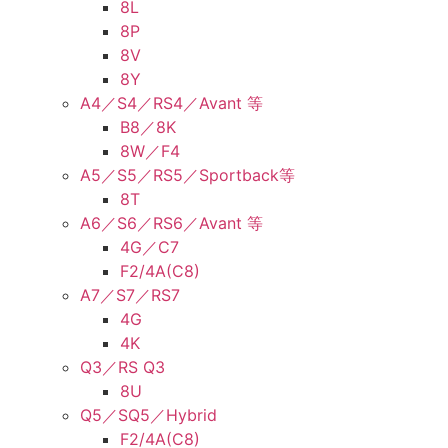
8L
8P
8V
8Y
A4／S4／RS4／Avant 等
B8／8K
8W／F4
A5／S5／RS5／Sportback等
8T
A6／S6／RS6／Avant 等
4G／C7
F2/4A(C8)
A7／S7／RS7
4G
4K
Q3／RS Q3
8U
Q5／SQ5／Hybrid
F2/4A(C8)