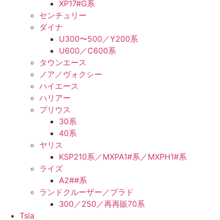
XP17#G系
センチュリー
ダイナ
U300〜500／Y200系
U600／C600系
タウンエース
ノア／ヴォクシー
ハイエース
ハリアー
プリウス
30系
40系
ヤリス
KSP210系／MXPA1#系／MXPH1#系
ライズ
A2##系
ランドクルーザー／プラド
300／250／再再販70系
Tsla