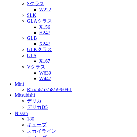
Sクラス
W222
SLK
GLAクラス
X156
H247
GLB
X247
GLKクラス
GLS
X167
Vクラス
W639
W447
Mini
R55/56/57/58/59/60/61
Mitsubishi
デリカ
デリカD5
Nissan
180
キューブ
スカイライン