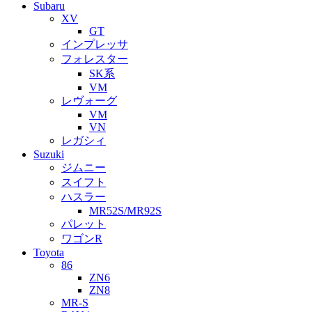
Subaru
XV
GT
インプレッサ
フォレスター
SK系
VM
レヴォーグ
VM
VN
レガシィ
Suzuki
ジムニー
スイフト
ハスラー
MR52S/MR92S
パレット
ワゴンR
Toyota
86
ZN6
ZN8
MR-S