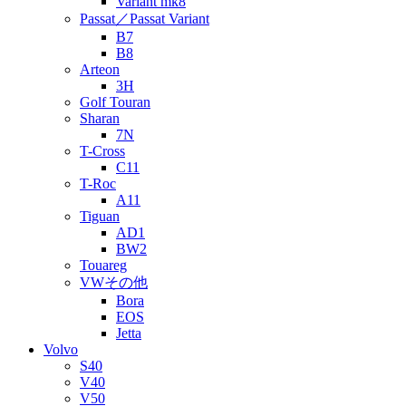
Variant mk8
Passat／Passat Variant
B7
B8
Arteon
3H
Golf Touran
Sharan
7N
T-Cross
C11
T-Roc
A11
Tiguan
AD1
BW2
Touareg
VWその他
Bora
EOS
Jetta
Volvo
S40
V40
V50