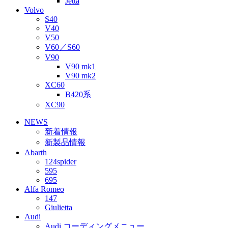
Jetta
Volvo
S40
V40
V50
V60／S60
V90
V90 mk1
V90 mk2
XC60
B420系
XC90
NEWS
新着情報
新製品情報
Abarth
124spider
595
695
Alfa Romeo
147
Giulietta
Audi
Audi コーディングメニュー