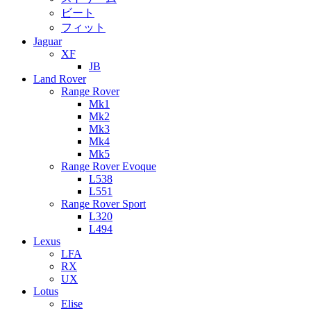
ビート
フィット
Jaguar
XF
JB
Land Rover
Range Rover
Mk1
Mk2
Mk3
Mk4
Mk5
Range Rover Evoque
L538
L551
Range Rover Sport
L320
L494
Lexus
LFA
RX
UX
Lotus
Elise