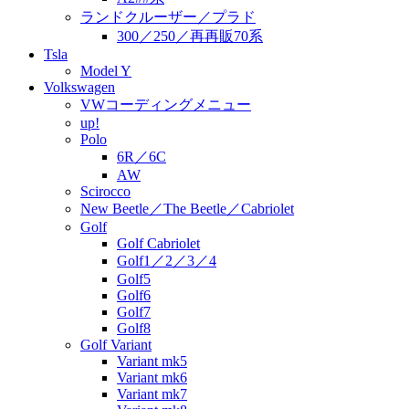
ランドクルーザー／プラド
300／250／再再販70系
Tsla
Model Y
Volkswagen
VWコーディングメニュー
up!
Polo
6R／6C
AW
Scirocco
New Beetle／The Beetle／Cabriolet
Golf
Golf Cabriolet
Golf1／2／3／4
Golf5
Golf6
Golf7
Golf8
Golf Variant
Variant mk5
Variant mk6
Variant mk7