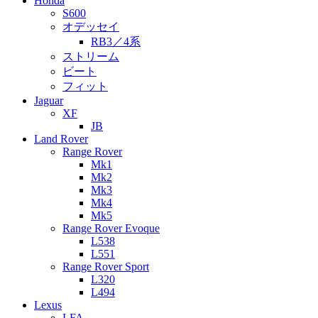
Honda
S600
オデッセイ
RB3／4系
ストリーム
ビート
フィット
Jaguar
XF
JB
Land Rover
Range Rover
Mk1
Mk2
Mk3
Mk4
Mk5
Range Rover Evoque
L538
L551
Range Rover Sport
L320
L494
Lexus
LFA