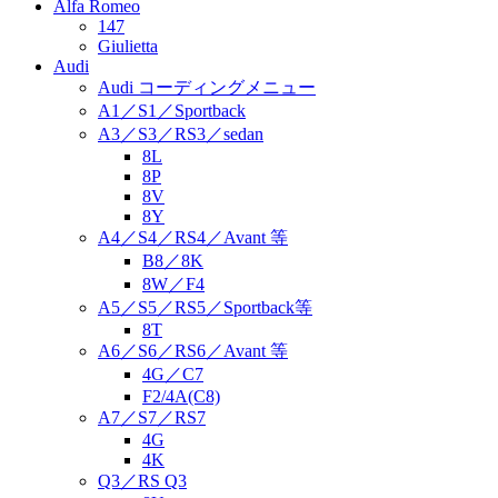
Alfa Romeo
147
Giulietta
Audi
Audi コーディングメニュー
A1／S1／Sportback
A3／S3／RS3／sedan
8L
8P
8V
8Y
A4／S4／RS4／Avant 等
B8／8K
8W／F4
A5／S5／RS5／Sportback等
8T
A6／S6／RS6／Avant 等
4G／C7
F2/4A(C8)
A7／S7／RS7
4G
4K
Q3／RS Q3