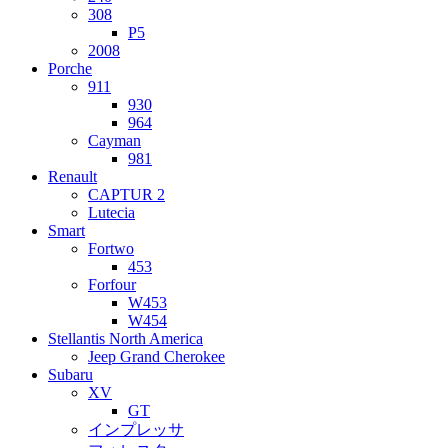
308
P5
2008
Porche
911
930
964
Cayman
981
Renault
CAPTUR 2
Lutecia
Smart
Fortwo
453
Forfour
W453
W454
Stellantis North America
Jeep Grand Cherokee
Subaru
XV
GT
インプレッサ