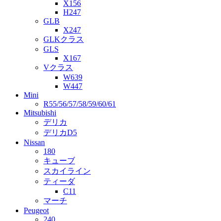
X156
H247
GLB
X247
GLKクラス
GLS
X167
Vクラス
W639
W447
Mini
R55/56/57/58/59/60/61
Mitsubishi
デリカ
デリカD5
Nissan
180
キューブ
スカイライン
ティーダ
C11
マーチ
Peugeot
240