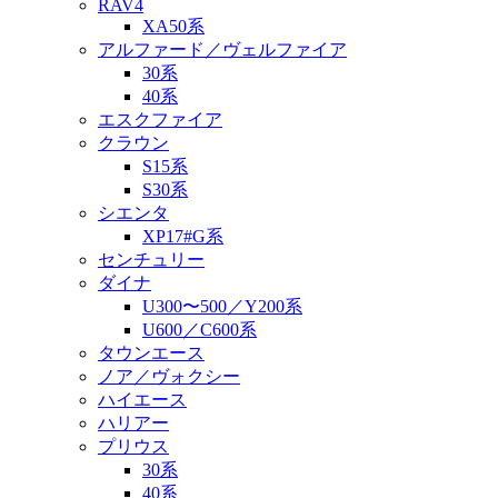
RAV4
XA50系
アルファード／ヴェルファイア
30系
40系
エスクファイア
クラウン
S15系
S30系
シエンタ
XP17#G系
センチュリー
ダイナ
U300〜500／Y200系
U600／C600系
タウンエース
ノア／ヴォクシー
ハイエース
ハリアー
プリウス
30系
40系