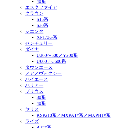
40系
エスクファイア
クラウン
S15系
S30系
シエンタ
XP17#G系
センチュリー
ダイナ
U300〜500／Y200系
U600／C600系
タウンエース
ノア／ヴォクシー
ハイエース
ハリアー
プリウス
30系
40系
ヤリス
KSP210系／MXPA1#系／MXPH1#系
ライズ
A2##系