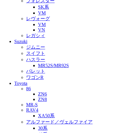
フォレスター
SK系
VM
レヴォーグ
VM
VN
レガシィ
Suzuki
ジムニー
スイフト
ハスラー
MR52S/MR92S
パレット
ワゴンR
Toyota
86
ZN6
ZN8
MR-S
RAV4
XA50系
アルファード／ヴェルファイア
30系