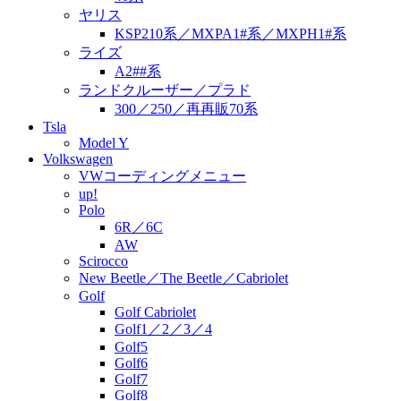
ヤリス
KSP210系／MXPA1#系／MXPH1#系
ライズ
A2##系
ランドクルーザー／プラド
300／250／再再販70系
Tsla
Model Y
Volkswagen
VWコーディングメニュー
up!
Polo
6R／6C
AW
Scirocco
New Beetle／The Beetle／Cabriolet
Golf
Golf Cabriolet
Golf1／2／3／4
Golf5
Golf6
Golf7
Golf8