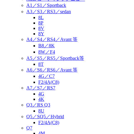
A1／S1／Sportback
A3／S3／RS3／sedan
8L
8P
8V
8Y
A4／S4／RS4／Avant 等
B8／8K
8W／F4
A5／S5／RS5／Sportback等
8T
A6／S6／RS6／Avant 等
4G／C7
F2/4A(C8)
A7／S7／RS7
4G
4K
Q3／RS Q3
8U
Q5／SQ5／Hybrid
F2/4A(C8)
Q7
4M