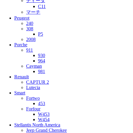
ティーダ
C11
マーチ
Peugeot
240
308
P5
2008
Porche
911
930
964
Cayman
981
Renault
CAPTUR 2
Lutecia
Smart
Fortwo
453
Forfour
W453
W454
Stellantis North America
Jeep Grand Cherokee