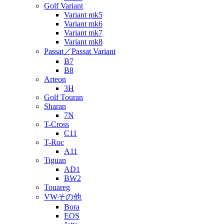
Golf Variant
Variant mk5
Variant mk6
Variant mk7
Variant mk8
Passat／Passat Variant
B7
B8
Arteon
3H
Golf Touran
Sharan
7N
T-Cross
C11
T-Roc
A11
Tiguan
AD1
BW2
Touareg
VWその他
Bora
EOS