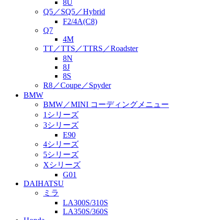
8U
Q5／SQ5／Hybrid
F2/4A(C8)
Q7
4M
TT／TTS／TTRS／Roadster
8N
8J
8S
R8／Coupe／Spyder
BMW
BMW／MINI コーディングメニュー
1シリーズ
3シリーズ
E90
4シリーズ
5シリーズ
Xシリーズ
G01
DAIHATSU
ミラ
LA300S/310S
LA350S/360S