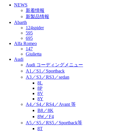
NEWS
新着情報
新製品情報
Abarth
124spider
595
695
Alfa Romeo
147
Giulietta
Audi
Audi コーディングメニュー
A1／S1／Sportback
A3／S3／RS3／sedan
8L
8P
8V
8Y
A4／S4／RS4／Avant 等
B8／8K
8W／F4
A5／S5／RS5／Sportback等
8T