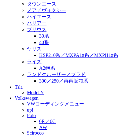
タウンエース
ノア／ヴォクシー
ハイエース
ハリアー
プリウス
30系
40系
ヤリス
KSP210系／MXPA1#系／MXPH1#系
ライズ
A2##系
ランドクルーザー／プラド
300／250／再再販70系
Tsla
Model Y
Volkswagen
VWコーディングメニュー
up!
Polo
6R／6C
AW
Scirocco