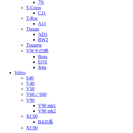
7N
T-Cross
C11
T-Roc
A11
Tiguan
AD1
BW2
Touareg
VWその他
Bora
EOS
Jetta
Volvo
S40
V40
V50
V60／S60
V90
V90 mk1
V90 mk2
XC60
B420系
XC90