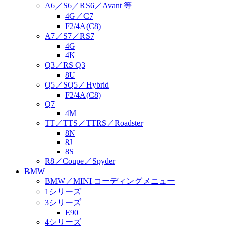
A6／S6／RS6／Avant 等
4G／C7
F2/4A(C8)
A7／S7／RS7
4G
4K
Q3／RS Q3
8U
Q5／SQ5／Hybrid
F2/4A(C8)
Q7
4M
TT／TTS／TTRS／Roadster
8N
8J
8S
R8／Coupe／Spyder
BMW
BMW／MINI コーディングメニュー
1シリーズ
3シリーズ
E90
4シリーズ