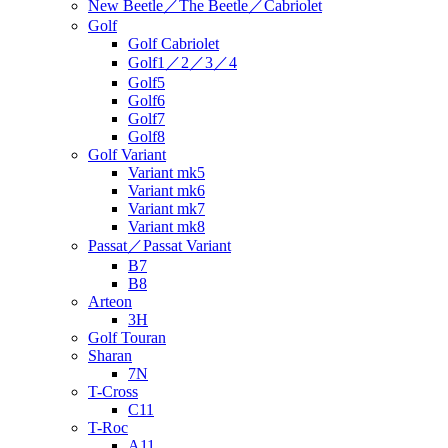
New Beetle／The Beetle／Cabriolet
Golf
Golf Cabriolet
Golf1／2／3／4
Golf5
Golf6
Golf7
Golf8
Golf Variant
Variant mk5
Variant mk6
Variant mk7
Variant mk8
Passat／Passat Variant
B7
B8
Arteon
3H
Golf Touran
Sharan
7N
T-Cross
C11
T-Roc
A11