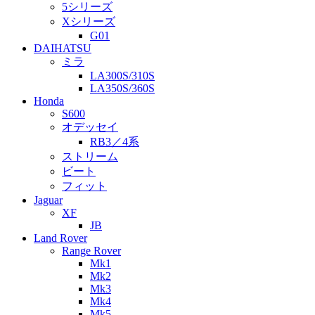
5シリーズ
Xシリーズ
G01
DAIHATSU
ミラ
LA300S/310S
LA350S/360S
Honda
S600
オデッセイ
RB3／4系
ストリーム
ビート
フィット
Jaguar
XF
JB
Land Rover
Range Rover
Mk1
Mk2
Mk3
Mk4
Mk5