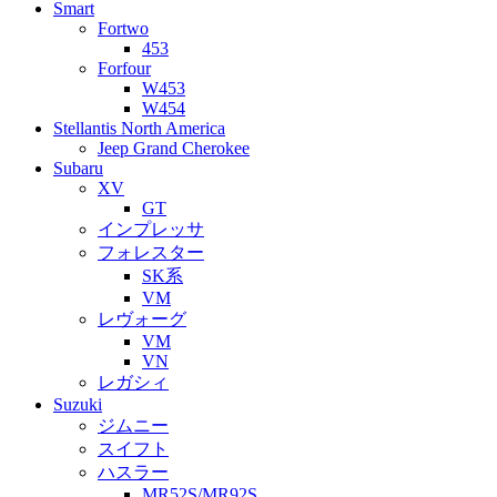
Smart
Fortwo
453
Forfour
W453
W454
Stellantis North America
Jeep Grand Cherokee
Subaru
XV
GT
インプレッサ
フォレスター
SK系
VM
レヴォーグ
VM
VN
レガシィ
Suzuki
ジムニー
スイフト
ハスラー
MR52S/MR92S