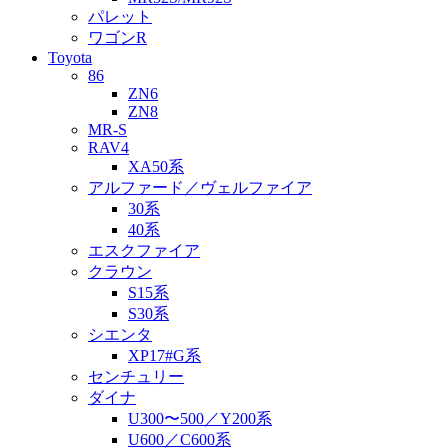
パレット
ワゴンR
Toyota
86
ZN6
ZN8
MR-S
RAV4
XA50系
アルファード／ヴェルファイア
30系
40系
エスクファイア
クラウン
S15系
S30系
シエンタ
XP17#G系
センチュリー
ダイナ
U300〜500／Y200系
U600／C600系