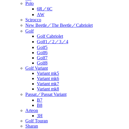
Polo
6R／6C
AW
Scirocco
New Beetle／The Beetle／Cabriolet
Golf
Golf Cabriolet
Golf1／2／3／4
Golf5
Golf6
Golf7
Golf8
Golf Variant
Variant mk5
Variant mk6
Variant mk7
Variant mk8
Passat／Passat Variant
B7
B8
Arteon
3H
Golf Touran
Sharan