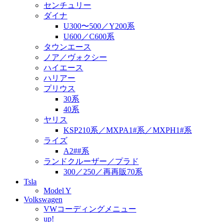
センチュリー
ダイナ
U300〜500／Y200系
U600／C600系
タウンエース
ノア／ヴォクシー
ハイエース
ハリアー
プリウス
30系
40系
ヤリス
KSP210系／MXPA1#系／MXPH1#系
ライズ
A2##系
ランドクルーザー／プラド
300／250／再再販70系
Tsla
Model Y
Volkswagen
VWコーディングメニュー
up!