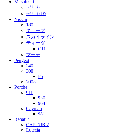
Mitsubishi
デリカ
デリカD5
Nissan
180
キューブ
スカイライン
ティーダ
C11
マーチ
Peugeot
240
308
P5
2008
Porche
911
930
964
Cayman
981
Renault
CAPTUR 2
Lutecia