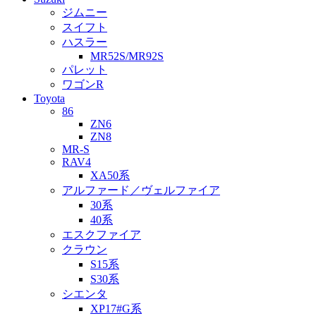
ジムニー
スイフト
ハスラー
MR52S/MR92S
パレット
ワゴンR
Toyota
86
ZN6
ZN8
MR-S
RAV4
XA50系
アルファード／ヴェルファイア
30系
40系
エスクファイア
クラウン
S15系
S30系
シエンタ
XP17#G系