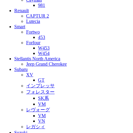
981
Renault
CAPTUR 2
Lutecia
Smart
Fortwo
453
Forfour
W453
W454
Stellantis North America
Jeep Grand Cherokee
Subaru
XV
GT
インプレッサ
フォレスター
SK系
VM
レヴォーグ
VM
VN
レガシィ
Suzuki