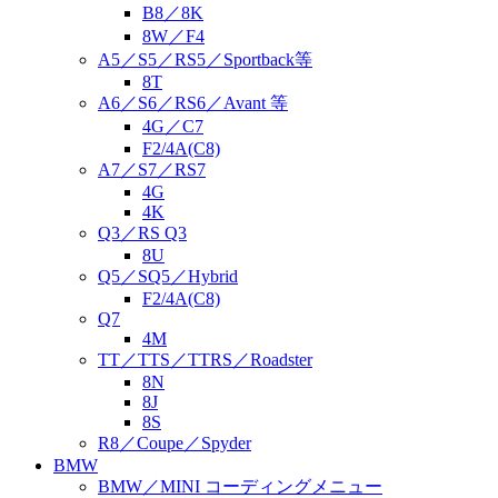
B8／8K
8W／F4
A5／S5／RS5／Sportback等
8T
A6／S6／RS6／Avant 等
4G／C7
F2/4A(C8)
A7／S7／RS7
4G
4K
Q3／RS Q3
8U
Q5／SQ5／Hybrid
F2/4A(C8)
Q7
4M
TT／TTS／TTRS／Roadster
8N
8J
8S
R8／Coupe／Spyder
BMW
BMW／MINI コーディングメニュー