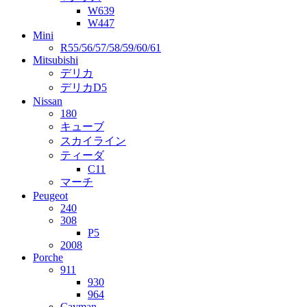
W639
W447
Mini
R55/56/57/58/59/60/61
Mitsubishi
デリカ
デリカD5
Nissan
180
キューブ
スカイライン
ティーダ
C11
マーチ
Peugeot
240
308
P5
2008
Porche
911
930
964
Cayman