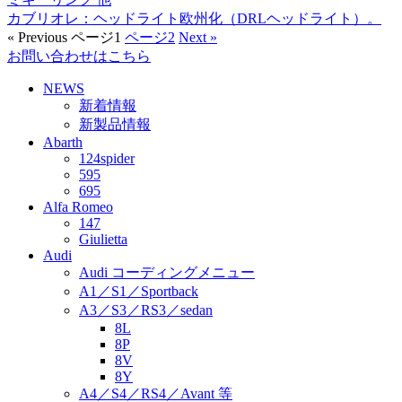
カブリオレ：ヘッドライト欧州化（DRLヘッドライト）。
« Previous
ページ
1
ページ
2
Next »
お問い合わせはこちら
NEWS
新着情報
新製品情報
Abarth
124spider
595
695
Alfa Romeo
147
Giulietta
Audi
Audi コーディングメニュー
A1／S1／Sportback
A3／S3／RS3／sedan
8L
8P
8V
8Y
A4／S4／RS4／Avant 等