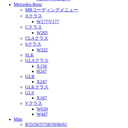
Mercedes-Benz
MBコーディングメニュー
Aクラス
W177/V177
Cクラス
W205
CLAクラス
Sクラス
W222
SLK
GLAクラス
X156
H247
GLB
X247
GLKクラス
GLS
X167
Vクラス
W639
W447
Mini
R55/56/57/58/59/60/61