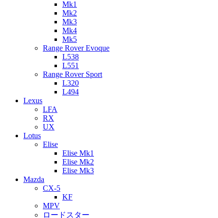
Mk1
Mk2
Mk3
Mk4
Mk5
Range Rover Evoque
L538
L551
Range Rover Sport
L320
L494
Lexus
LFA
RX
UX
Lotus
Elise
Elise Mk1
Elise Mk2
Elise Mk3
Mazda
CX-5
KF
MPV
ロードスター