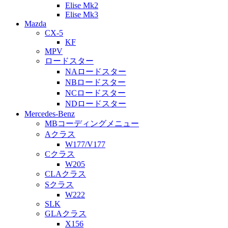
Elise Mk2
Elise Mk3
Mazda
CX-5
KF
MPV
ロードスター
NAロードスター
NBロードスター
NCロードスター
NDロードスター
Mercedes-Benz
MBコーディングメニュー
Aクラス
W177/V177
Cクラス
W205
CLAクラス
Sクラス
W222
SLK
GLAクラス
X156