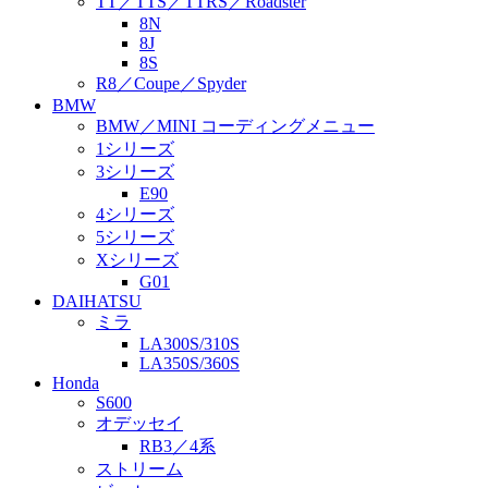
TT／TTS／TTRS／Roadster
8N
8J
8S
R8／Coupe／Spyder
BMW
BMW／MINI コーディングメニュー
1シリーズ
3シリーズ
E90
4シリーズ
5シリーズ
Xシリーズ
G01
DAIHATSU
ミラ
LA300S/310S
LA350S/360S
Honda
S600
オデッセイ
RB3／4系
ストリーム