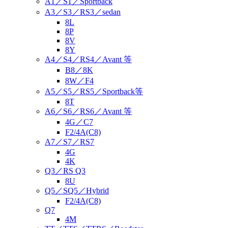
A1／S1／Sportback
A3／S3／RS3／sedan
8L
8P
8V
8Y
A4／S4／RS4／Avant 等
B8／8K
8W／F4
A5／S5／RS5／Sportback等
8T
A6／S6／RS6／Avant 等
4G／C7
F2/4A(C8)
A7／S7／RS7
4G
4K
Q3／RS Q3
8U
Q5／SQ5／Hybrid
F2/4A(C8)
Q7
4M