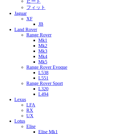
ビート
フィット
Jaguar
XF
JB
Land Rover
Range Rover
Mk1
Mk2
Mk3
Mk4
Mk5
Range Rover Evoque
L538
L551
Range Rover Sport
L320
L494
Lexus
LFA
RX
UX
Lotus
Elise
Elise Mk1