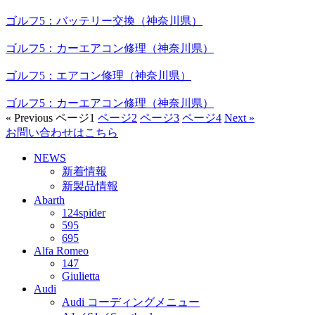
ゴルフ5：バッテリー交換（神奈川県）
ゴルフ5：カーエアコン修理（神奈川県）
ゴルフ5：エアコン修理（神奈川県）
ゴルフ5：カーエアコン修理（神奈川県）
« Previous
ページ
1
ページ
2
ページ
3
ページ
4
Next »
お問い合わせはこちら
NEWS
新着情報
新製品情報
Abarth
124spider
595
695
Alfa Romeo
147
Giulietta
Audi
Audi コーディングメニュー