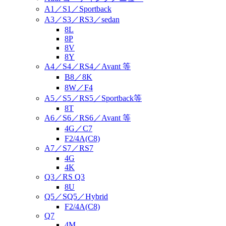
A1／S1／Sportback
A3／S3／RS3／sedan
8L
8P
8V
8Y
A4／S4／RS4／Avant 等
B8／8K
8W／F4
A5／S5／RS5／Sportback等
8T
A6／S6／RS6／Avant 等
4G／C7
F2/4A(C8)
A7／S7／RS7
4G
4K
Q3／RS Q3
8U
Q5／SQ5／Hybrid
F2/4A(C8)
Q7
4M