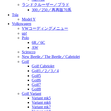
ランドクルーザー／プラド
300／250／再再販70系
Tsla
Model Y
Volkswagen
VWコーディングメニュー
up!
Polo
6R／6C
AW
Scirocco
New Beetle／The Beetle／Cabriolet
Golf
Golf Cabriolet
Golf1／2／3／4
Golf5
Golf6
Golf7
Golf8
Golf Variant
Variant mk5
Variant mk6
Variant mk7