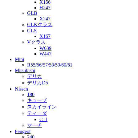
X156
H247
GLB
X247
GLKクラス
GLS
X167
Vクラス
W639
W447
Mini
R55/56/57/58/59/60/61
Mitsubishi
デリカ
デリカD5
Nissan
180
キューブ
スカイライン
ティーダ
C11
マーチ
Peugeot
240