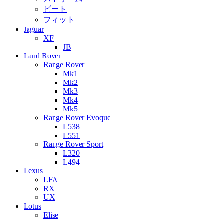
ビート
フィット
Jaguar
XF
JB
Land Rover
Range Rover
Mk1
Mk2
Mk3
Mk4
Mk5
Range Rover Evoque
L538
L551
Range Rover Sport
L320
L494
Lexus
LFA
RX
UX
Lotus
Elise