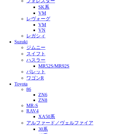
フォレスター
SK系
VM
レヴォーグ
VM
VN
レガシィ
Suzuki
ジムニー
スイフト
ハスラー
MR52S/MR92S
パレット
ワゴンR
Toyota
86
ZN6
ZN8
MR-S
RAV4
XA50系
アルファード／ヴェルファイア
30系