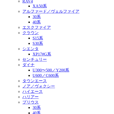
RAV4
XA50系
アルファード／ヴェルファイア
30系
40系
エスクファイア
クラウン
S15系
S30系
シエンタ
XP17#G系
センチュリー
ダイナ
U300〜500／Y200系
U600／C600系
タウンエース
ノア／ヴォクシー
ハイエース
ハリアー
プリウス
30系
40系