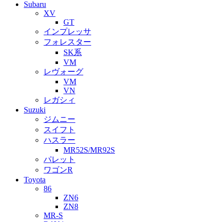
Subaru
XV
GT
インプレッサ
フォレスター
SK系
VM
レヴォーグ
VM
VN
レガシィ
Suzuki
ジムニー
スイフト
ハスラー
MR52S/MR92S
パレット
ワゴンR
Toyota
86
ZN6
ZN8
MR-S