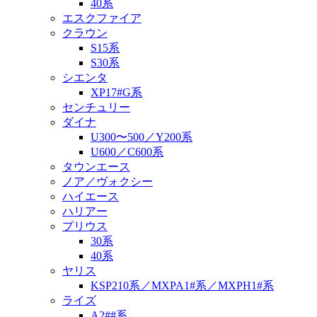
40系
エスクファイア
クラウン
S15系
S30系
シエンタ
XP17#G系
センチュリー
ダイナ
U300〜500／Y200系
U600／C600系
タウンエース
ノア／ヴォクシー
ハイエース
ハリアー
プリウス
30系
40系
ヤリス
KSP210系／MXPA1#系／MXPH1#系
ライズ
A2##系