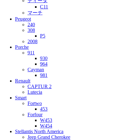
ティーダ
C11
マーチ
Peugeot
240
308
P5
2008
Porche
911
930
964
Cayman
981
Renault
CAPTUR 2
Lutecia
Smart
Fortwo
453
Forfour
W453
W454
Stellantis North America
Jeep Grand Cherokee