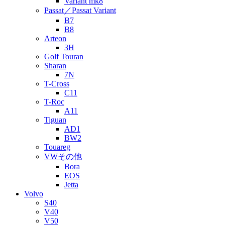
Variant mk8
Passat／Passat Variant
B7
B8
Arteon
3H
Golf Touran
Sharan
7N
T-Cross
C11
T-Roc
A11
Tiguan
AD1
BW2
Touareg
VWその他
Bora
EOS
Jetta
Volvo
S40
V40
V50