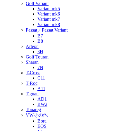
Golf Variant
Variant mk5
Variant mk6
Variant mk7
Variant mk8
Passat／Passat Variant
B7
B8
Arteon
3H
Golf Touran
Sharan
7N
T-Cross
C11
T-Roc
A11
Tiguan
AD1
BW2
Touareg
VWその他
Bora
EOS