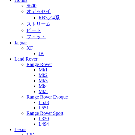
Honda
S600
オデッセイ
RB3／4系
ストリーム
ビート
フィット
Jaguar
XF
JB
Land Rover
Range Rover
Mk1
Mk2
Mk3
Mk4
Mk5
Range Rover Evoque
L538
L551
Range Rover Sport
L320
L494
Lexus
LFA