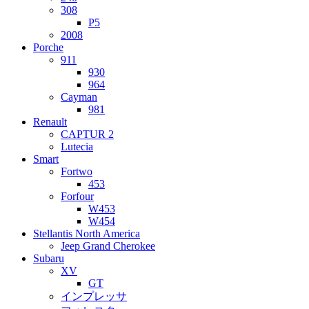
308
P5
2008
Porche
911
930
964
Cayman
981
Renault
CAPTUR 2
Lutecia
Smart
Fortwo
453
Forfour
W453
W454
Stellantis North America
Jeep Grand Cherokee
Subaru
XV
GT
インプレッサ