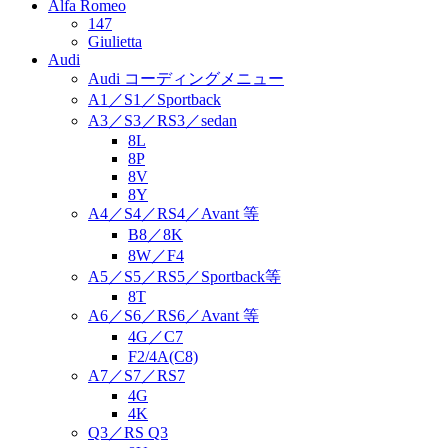
Alfa Romeo
147
Giulietta
Audi
Audi コーディングメニュー
A1／S1／Sportback
A3／S3／RS3／sedan
8L
8P
8V
8Y
A4／S4／RS4／Avant 等
B8／8K
8W／F4
A5／S5／RS5／Sportback等
8T
A6／S6／RS6／Avant 等
4G／C7
F2/4A(C8)
A7／S7／RS7
4G
4K
Q3／RS Q3