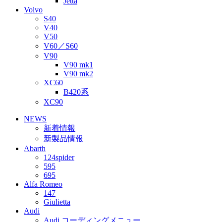
Jetta
Volvo
S40
V40
V50
V60／S60
V90
V90 mk1
V90 mk2
XC60
B420系
XC90
NEWS
新着情報
新製品情報
Abarth
124spider
595
695
Alfa Romeo
147
Giulietta
Audi
Audi コーディングメニュー