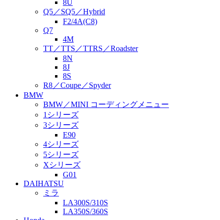
8U
Q5／SQ5／Hybrid
F2/4A(C8)
Q7
4M
TT／TTS／TTRS／Roadster
8N
8J
8S
R8／Coupe／Spyder
BMW
BMW／MINI コーディングメニュー
1シリーズ
3シリーズ
E90
4シリーズ
5シリーズ
Xシリーズ
G01
DAIHATSU
ミラ
LA300S/310S
LA350S/360S