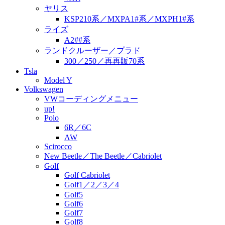
ヤリス
KSP210系／MXPA1#系／MXPH1#系
ライズ
A2##系
ランドクルーザー／プラド
300／250／再再販70系
Tsla
Model Y
Volkswagen
VWコーディングメニュー
up!
Polo
6R／6C
AW
Scirocco
New Beetle／The Beetle／Cabriolet
Golf
Golf Cabriolet
Golf1／2／3／4
Golf5
Golf6
Golf7
Golf8