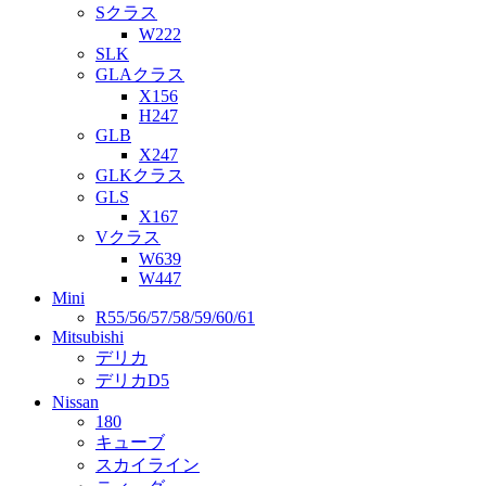
Sクラス
W222
SLK
GLAクラス
X156
H247
GLB
X247
GLKクラス
GLS
X167
Vクラス
W639
W447
Mini
R55/56/57/58/59/60/61
Mitsubishi
デリカ
デリカD5
Nissan
180
キューブ
スカイライン