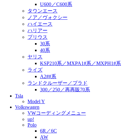
U600／C600系
タウンエース
ノア／ヴォクシー
ハイエース
ハリアー
プリウス
30系
40系
ヤリス
KSP210系／MXPA1#系／MXPH1#系
ライズ
A2##系
ランドクルーザー／プラド
300／250／再再販70系
Tsla
Model Y
Volkswagen
VWコーディングメニュー
up!
Polo
6R／6C
AW