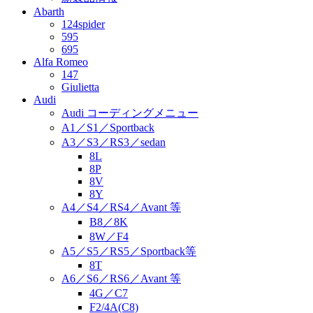
Abarth
124spider
595
695
Alfa Romeo
147
Giulietta
Audi
Audi コーディングメニュー
A1／S1／Sportback
A3／S3／RS3／sedan
8L
8P
8V
8Y
A4／S4／RS4／Avant 等
B8／8K
8W／F4
A5／S5／RS5／Sportback等
8T
A6／S6／RS6／Avant 等
4G／C7
F2/4A(C8)