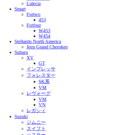
Lutecia
Smart
Fortwo
453
Forfour
W453
W454
Stellantis North America
Jeep Grand Cherokee
Subaru
XV
GT
インプレッサ
フォレスター
SK系
VM
レヴォーグ
VM
VN
レガシィ
Suzuki
ジムニー
スイフト
ハスラー