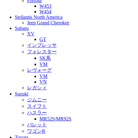
Forfour
W453
W454
Stellantis North America
Jeep Grand Cherokee
Subaru
XV
GT
インプレッサ
フォレスター
SK系
VM
レヴォーグ
VM
VN
レガシィ
Suzuki
ジムニー
スイフト
ハスラー
MR52S/MR92S
パレット
ワゴンR
Toyota