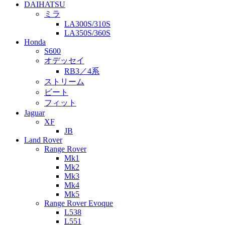
DAIHATSU
ミラ
LA300S/310S
LA350S/360S
Honda
S600
オデッセイ
RB3／4系
ストリーム
ビート
フィット
Jaguar
XF
JB
Land Rover
Range Rover
Mk1
Mk2
Mk3
Mk4
Mk5
Range Rover Evoque
L538
L551