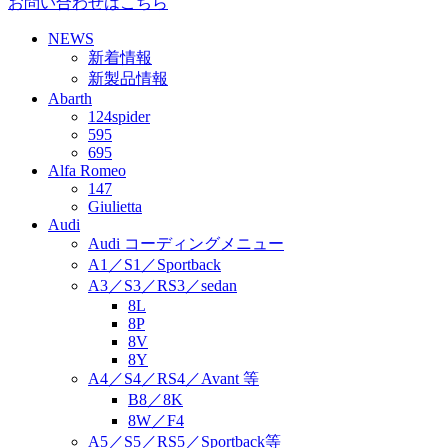
お問い合わせはこちら
NEWS
新着情報
新製品情報
Abarth
124spider
595
695
Alfa Romeo
147
Giulietta
Audi
Audi コーディングメニュー
A1／S1／Sportback
A3／S3／RS3／sedan
8L
8P
8V
8Y
A4／S4／RS4／Avant 等
B8／8K
8W／F4
A5／S5／RS5／Sportback等