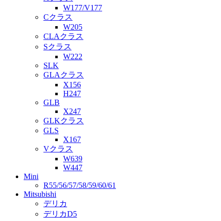
W177/V177
Cクラス
W205
CLAクラス
Sクラス
W222
SLK
GLAクラス
X156
H247
GLB
X247
GLKクラス
GLS
X167
Vクラス
W639
W447
Mini
R55/56/57/58/59/60/61
Mitsubishi
デリカ
デリカD5