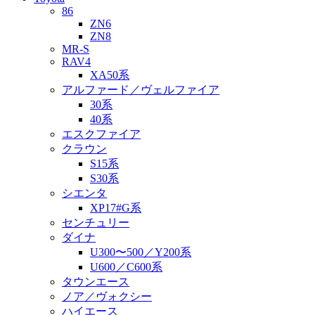
86
ZN6
ZN8
MR-S
RAV4
XA50系
アルファード／ヴェルファイア
30系
40系
エスクファイア
クラウン
S15系
S30系
シエンタ
XP17#G系
センチュリー
ダイナ
U300〜500／Y200系
U600／C600系
タウンエース
ノア／ヴォクシー
ハイエース