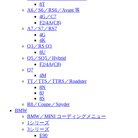
8T
A6／S6／RS6／Avant 等
4G／C7
F2/4A(C8)
A7／S7／RS7
4G
4K
Q3／RS Q3
8U
Q5／SQ5／Hybrid
F2/4A(C8)
Q7
4M
TT／TTS／TTRS／Roadster
8N
8J
8S
R8／Coupe／Spyder
BMW
BMW／MINI コーディングメニュー
1シリーズ
3シリーズ
E90