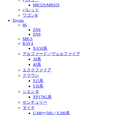
MR52S/MR92S
パレット
ワゴンR
Toyota
86
ZN6
ZN8
MR-S
RAV4
XA50系
アルファード／ヴェルファイア
30系
40系
エスクファイア
クラウン
S15系
S30系
シエンタ
XP17#G系
センチュリー
ダイナ
U300〜500／Y200系