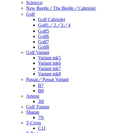
Scirocco
New Beetle／The Beetle／Cabriolet
Golf
Golf Cabriolet
Golf1／2／3／4
Golf5
Golf6
Golf7
Golf8
Golf Variant
Variant mk5
Variant mk6
Variant mk7
Variant mk8
Passat／Passat Variant
B7
B8
Arteon
3H
Golf Touran
Sharan
7N
T-Cross
C11