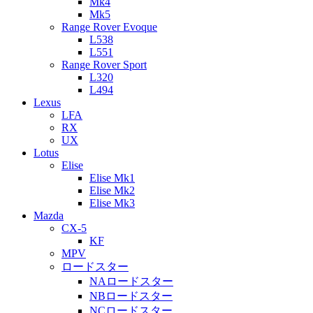
Mk4
Mk5
Range Rover Evoque
L538
L551
Range Rover Sport
L320
L494
Lexus
LFA
RX
UX
Lotus
Elise
Elise Mk1
Elise Mk2
Elise Mk3
Mazda
CX-5
KF
MPV
ロードスター
NAロードスター
NBロードスター
NCロードスター