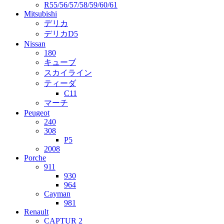
R55/56/57/58/59/60/61
Mitsubishi
デリカ
デリカD5
Nissan
180
キューブ
スカイライン
ティーダ
C11
マーチ
Peugeot
240
308
P5
2008
Porche
911
930
964
Cayman
981
Renault
CAPTUR 2