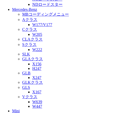
NDロードスター
Mercedes-Benz
MBコーディングメニュー
Aクラス
W177/V177
Cクラス
W205
CLAクラス
Sクラス
W222
SLK
GLAクラス
X156
H247
GLB
X247
GLKクラス
GLS
X167
Vクラス
W639
W447
Mini