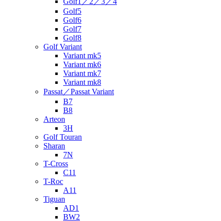
Golf1／2／3／4
Golf5
Golf6
Golf7
Golf8
Golf Variant
Variant mk5
Variant mk6
Variant mk7
Variant mk8
Passat／Passat Variant
B7
B8
Arteon
3H
Golf Touran
Sharan
7N
T-Cross
C11
T-Roc
A11
Tiguan
AD1
BW2