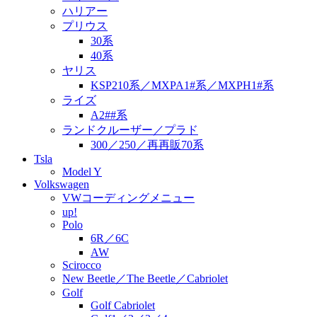
ハリアー
プリウス
30系
40系
ヤリス
KSP210系／MXPA1#系／MXPH1#系
ライズ
A2##系
ランドクルーザー／プラド
300／250／再再販70系
Tsla
Model Y
Volkswagen
VWコーディングメニュー
up!
Polo
6R／6C
AW
Scirocco
New Beetle／The Beetle／Cabriolet
Golf
Golf Cabriolet