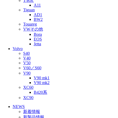
T-Roc
A11
Tiguan
AD1
BW2
Touareg
VWその他
Bora
EOS
Jetta
Volvo
S40
V40
V50
V60／S60
V90
V90 mk1
V90 mk2
XC60
B420系
XC90
NEWS
新着情報
新製品情報