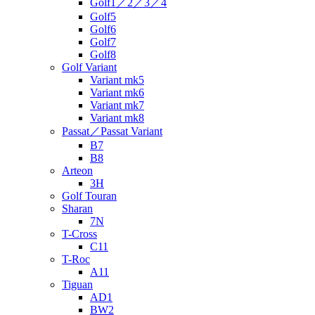
Golf1／2／3／4
Golf5
Golf6
Golf7
Golf8
Golf Variant
Variant mk5
Variant mk6
Variant mk7
Variant mk8
Passat／Passat Variant
B7
B8
Arteon
3H
Golf Touran
Sharan
7N
T-Cross
C11
T-Roc
A11
Tiguan
AD1
BW2