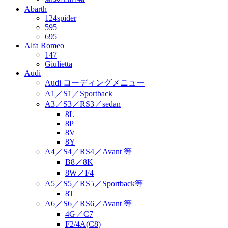
Abarth
124spider
595
695
Alfa Romeo
147
Giulietta
Audi
Audi コーディングメニュー
A1／S1／Sportback
A3／S3／RS3／sedan
8L
8P
8V
8Y
A4／S4／RS4／Avant 等
B8／8K
8W／F4
A5／S5／RS5／Sportback等
8T
A6／S6／RS6／Avant 等
4G／C7
F2/4A(C8)