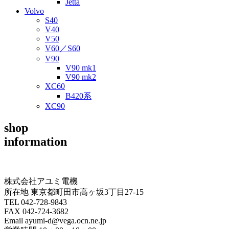
Jetta
Volvo
S40
V40
V50
V60／S60
V90
V90 mk1
V90 mk2
XC60
B420系
XC90
shop
information
株式会社アユミ電機
所在地 東京都町田市高ヶ坂3丁目27‐15
TEL 042-728-9843
FAX 042-724-3682
Email ayumi-d@vega.ocn.ne.jp