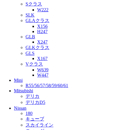
Sクラス
W222
SLK
GLAクラス
X156
H247
GLB
X247
GLKクラス
GLS
X167
Vクラス
W639
W447
Mini
R55/56/57/58/59/60/61
Mitsubishi
デリカ
デリカD5
Nissan
180
キューブ
スカイライン