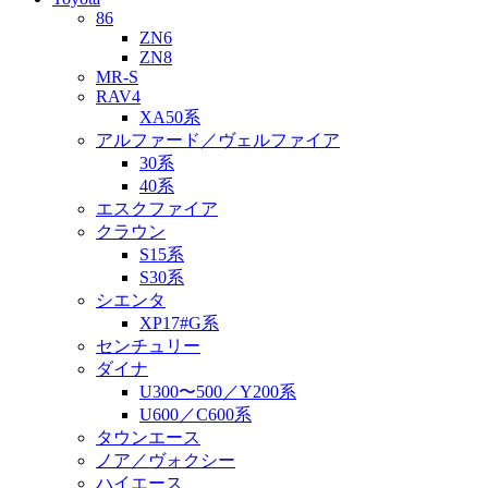
86
ZN6
ZN8
MR-S
RAV4
XA50系
アルファード／ヴェルファイア
30系
40系
エスクファイア
クラウン
S15系
S30系
シエンタ
XP17#G系
センチュリー
ダイナ
U300〜500／Y200系
U600／C600系
タウンエース
ノア／ヴォクシー
ハイエース