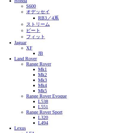
Honda
S600
オデッセイ
RB3／4系
ストリーム
ビート
フィット
Jaguar
XF
JB
Land Rover
Range Rover
Mk1
Mk2
Mk3
Mk4
Mk5
Range Rover Evoque
L538
L551
Range Rover Sport
L320
L494
Lexus