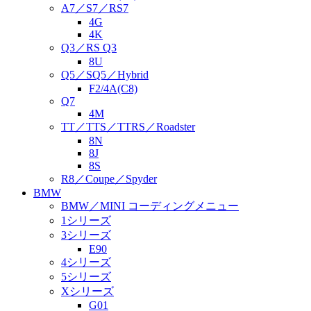
A7／S7／RS7
4G
4K
Q3／RS Q3
8U
Q5／SQ5／Hybrid
F2/4A(C8)
Q7
4M
TT／TTS／TTRS／Roadster
8N
8J
8S
R8／Coupe／Spyder
BMW
BMW／MINI コーディングメニュー
1シリーズ
3シリーズ
E90
4シリーズ
5シリーズ
Xシリーズ
G01