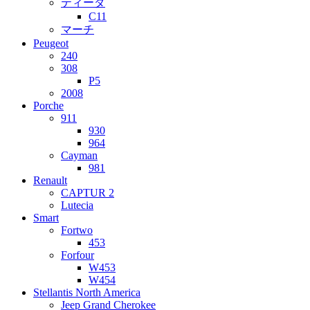
ティーダ
C11
マーチ
Peugeot
240
308
P5
2008
Porche
911
930
964
Cayman
981
Renault
CAPTUR 2
Lutecia
Smart
Fortwo
453
Forfour
W453
W454
Stellantis North America
Jeep Grand Cherokee