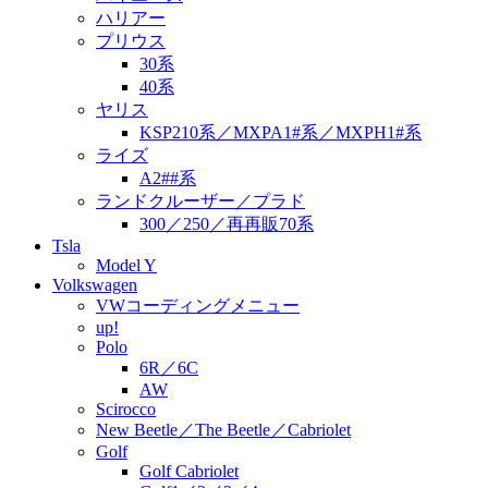
ハリアー
プリウス
30系
40系
ヤリス
KSP210系／MXPA1#系／MXPH1#系
ライズ
A2##系
ランドクルーザー／プラド
300／250／再再販70系
Tsla
Model Y
Volkswagen
VWコーディングメニュー
up!
Polo
6R／6C
AW
Scirocco
New Beetle／The Beetle／Cabriolet
Golf
Golf Cabriolet