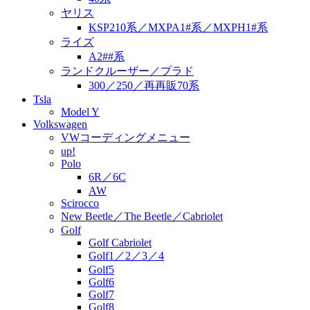
ヤリス
KSP210系／MXPA1#系／MXPH1#系
ライズ
A2##系
ランドクルーザー／プラド
300／250／再再販70系
Tsla
Model Y
Volkswagen
VWコーディングメニュー
up!
Polo
6R／6C
AW
Scirocco
New Beetle／The Beetle／Cabriolet
Golf
Golf Cabriolet
Golf1／2／3／4
Golf5
Golf6
Golf7
Golf8