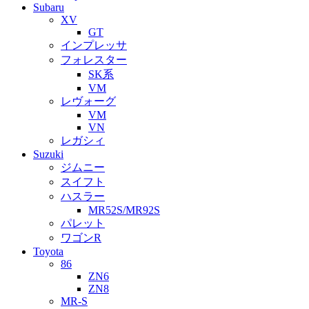
Subaru
XV
GT
インプレッサ
フォレスター
SK系
VM
レヴォーグ
VM
VN
レガシィ
Suzuki
ジムニー
スイフト
ハスラー
MR52S/MR92S
パレット
ワゴンR
Toyota
86
ZN6
ZN8
MR-S