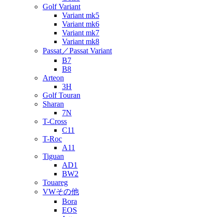
Golf Variant
Variant mk5
Variant mk6
Variant mk7
Variant mk8
Passat／Passat Variant
B7
B8
Arteon
3H
Golf Touran
Sharan
7N
T-Cross
C11
T-Roc
A11
Tiguan
AD1
BW2
Touareg
VWその他
Bora
EOS