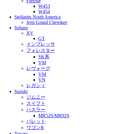
Forfour
W453
W454
Stellantis North America
Jeep Grand Cherokee
Subaru
XV
GT
インプレッサ
フォレスター
SK系
VM
レヴォーグ
VM
VN
レガシィ
Suzuki
ジムニー
スイフト
ハスラー
MR52S/MR92S
パレット
ワゴンR
Toyota