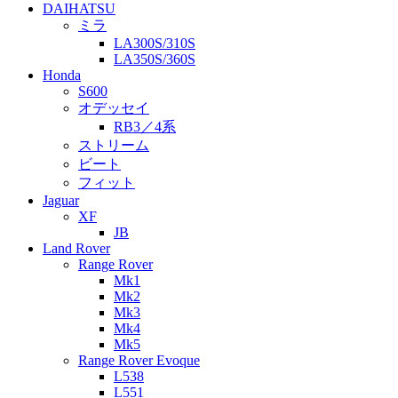
DAIHATSU
ミラ
LA300S/310S
LA350S/360S
Honda
S600
オデッセイ
RB3／4系
ストリーム
ビート
フィット
Jaguar
XF
JB
Land Rover
Range Rover
Mk1
Mk2
Mk3
Mk4
Mk5
Range Rover Evoque
L538
L551