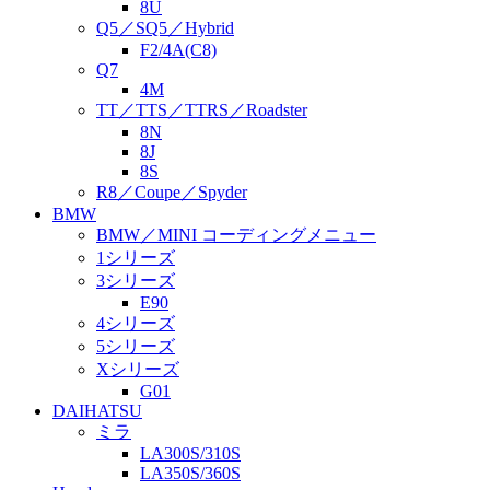
8U
Q5／SQ5／Hybrid
F2/4A(C8)
Q7
4M
TT／TTS／TTRS／Roadster
8N
8J
8S
R8／Coupe／Spyder
BMW
BMW／MINI コーディングメニュー
1シリーズ
3シリーズ
E90
4シリーズ
5シリーズ
Xシリーズ
G01
DAIHATSU
ミラ
LA300S/310S
LA350S/360S