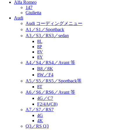
Alfa Romeo
147
Giulietta
Audi
Audi コーディングメニュー
A1／S1／Sportback
A3／S3／RS3／sedan
8L
8P
8V
8Y
A4／S4／RS4／Avant 等
B8／8K
8W／F4
A5／S5／RS5／Sportback等
8T
A6／S6／RS6／Avant 等
4G／C7
F2/4A(C8)
A7／S7／RS7
4G
4K
Q3／RS Q3