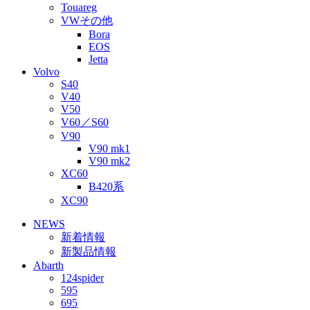
Touareg
VWその他
Bora
EOS
Jetta
Volvo
S40
V40
V50
V60／S60
V90
V90 mk1
V90 mk2
XC60
B420系
XC90
NEWS
新着情報
新製品情報
Abarth
124spider
595
695