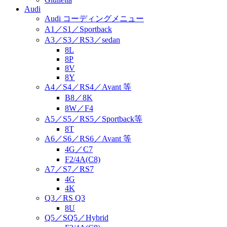
Audi
Audi コーディングメニュー
A1／S1／Sportback
A3／S3／RS3／sedan
8L
8P
8V
8Y
A4／S4／RS4／Avant 等
B8／8K
8W／F4
A5／S5／RS5／Sportback等
8T
A6／S6／RS6／Avant 等
4G／C7
F2/4A(C8)
A7／S7／RS7
4G
4K
Q3／RS Q3
8U
Q5／SQ5／Hybrid