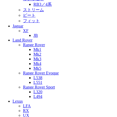
RB3／4系
ストリーム
ビート
フィット
Jaguar
XF
JB
Land Rover
Range Rover
Mk1
Mk2
Mk3
Mk4
Mk5
Range Rover Evoque
L538
L551
Range Rover Sport
L320
L494
Lexus
LFA
RX
UX