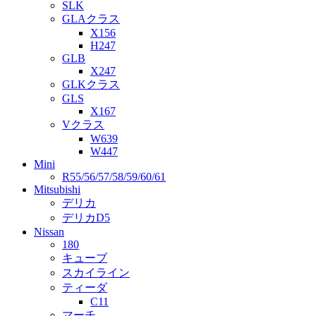
SLK
GLAクラス
X156
H247
GLB
X247
GLKクラス
GLS
X167
Vクラス
W639
W447
Mini
R55/56/57/58/59/60/61
Mitsubishi
デリカ
デリカD5
Nissan
180
キューブ
スカイライン
ティーダ
C11
マーチ