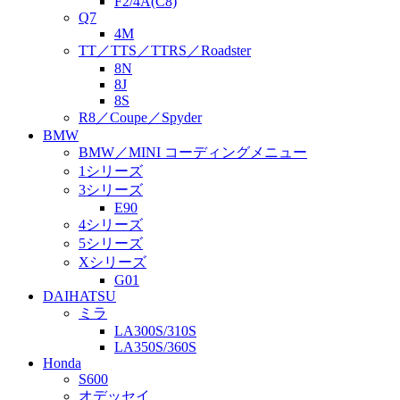
F2/4A(C8)
Q7
4M
TT／TTS／TTRS／Roadster
8N
8J
8S
R8／Coupe／Spyder
BMW
BMW／MINI コーディングメニュー
1シリーズ
3シリーズ
E90
4シリーズ
5シリーズ
Xシリーズ
G01
DAIHATSU
ミラ
LA300S/310S
LA350S/360S
Honda
S600
オデッセイ