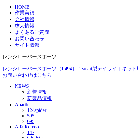
HOME
作業実績
会社情報
求人情報
よくあるご質問
お問い合わせ
サイト情報
レンジローバースポーツ
レンジローバースポーツ（L494）：smart製デイライトキッ
お問い合わせはこちら
NEWS
新着情報
新製品情報
Abarth
124spider
595
695
Alfa Romeo
147
Giulietta