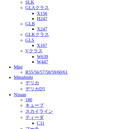
SLK
GLAクラス
X156
H247
GLB
X247
GLKクラス
GLS
X167
Vクラス
W639
W447
Mini
R55/56/57/58/59/60/61
Mitsubishi
デリカ
デリカD5
Nissan
180
キューブ
スカイライン
ティーダ
C11
マーチ