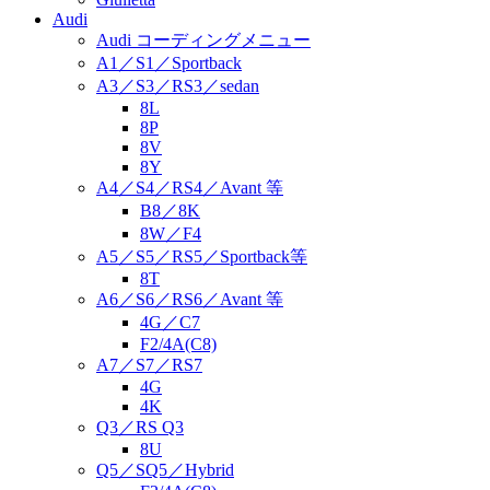
Audi
Audi コーディングメニュー
A1／S1／Sportback
A3／S3／RS3／sedan
8L
8P
8V
8Y
A4／S4／RS4／Avant 等
B8／8K
8W／F4
A5／S5／RS5／Sportback等
8T
A6／S6／RS6／Avant 等
4G／C7
F2/4A(C8)
A7／S7／RS7
4G
4K
Q3／RS Q3
8U
Q5／SQ5／Hybrid