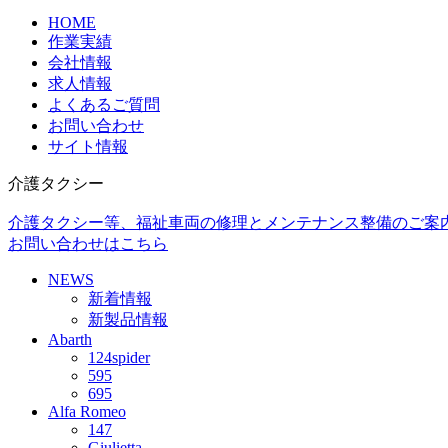
HOME
作業実績
会社情報
求人情報
よくあるご質問
お問い合わせ
サイト情報
介護タクシー
介護タクシー等、福祉車両の修理とメンテナンス整備のご案
お問い合わせはこちら
NEWS
新着情報
新製品情報
Abarth
124spider
595
695
Alfa Romeo
147
Giulietta