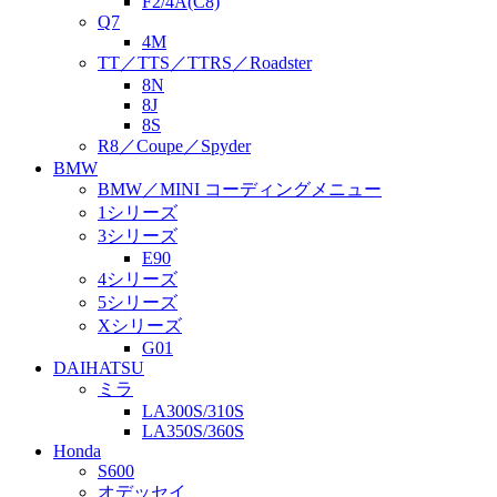
F2/4A(C8)
Q7
4M
TT／TTS／TTRS／Roadster
8N
8J
8S
R8／Coupe／Spyder
BMW
BMW／MINI コーディングメニュー
1シリーズ
3シリーズ
E90
4シリーズ
5シリーズ
Xシリーズ
G01
DAIHATSU
ミラ
LA300S/310S
LA350S/360S
Honda
S600
オデッセイ