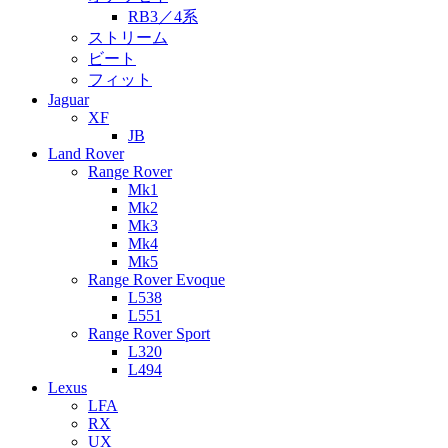
RB3／4系
ストリーム
ビート
フィット
Jaguar
XF
JB
Land Rover
Range Rover
Mk1
Mk2
Mk3
Mk4
Mk5
Range Rover Evoque
L538
L551
Range Rover Sport
L320
L494
Lexus
LFA
RX
UX