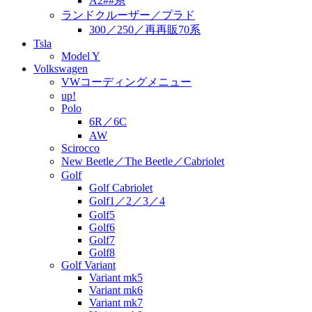
A2##系
ランドクルーザー／プラド
300／250／再再販70系
Tsla
Model Y
Volkswagen
VWコーディングメニュー
up!
Polo
6R／6C
AW
Scirocco
New Beetle／The Beetle／Cabriolet
Golf
Golf Cabriolet
Golf1／2／3／4
Golf5
Golf6
Golf7
Golf8
Golf Variant
Variant mk5
Variant mk6
Variant mk7