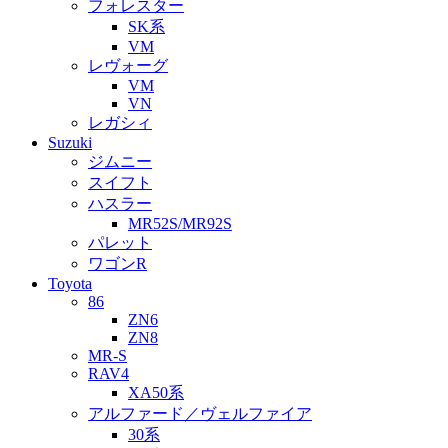
フォレスター
SK系
VM
レヴォーグ
VM
VN
レガシィ
Suzuki
ジムニー
スイフト
ハスラー
MR52S/MR92S
パレット
ワゴンR
Toyota
86
ZN6
ZN8
MR-S
RAV4
XA50系
アルファード／ヴェルファイア
30系