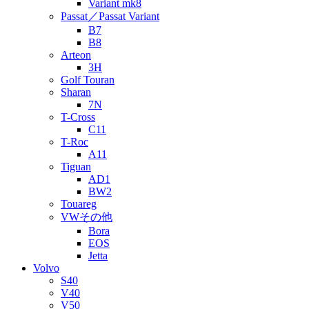
Variant mk8
Passat／Passat Variant
B7
B8
Arteon
3H
Golf Touran
Sharan
7N
T-Cross
C11
T-Roc
A11
Tiguan
AD1
BW2
Touareg
VWその他
Bora
EOS
Jetta
Volvo
S40
V40
V50