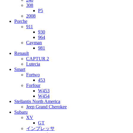
308
P5
2008
Porche
911
930
964
Cayman
981
Renault
CAPTUR 2
Lutecia
Smart
Fortwo
453
Forfour
W453
W454
Stellantis North America
Jeep Grand Cherokee
Subaru
XV
GT
インプレッサ