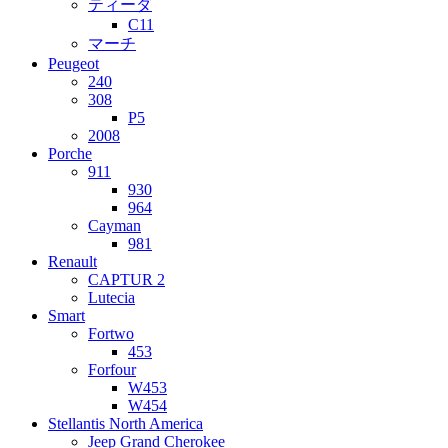
ティーダ
C11
マーチ
Peugeot
240
308
P5
2008
Porche
911
930
964
Cayman
981
Renault
CAPTUR 2
Lutecia
Smart
Fortwo
453
Forfour
W453
W454
Stellantis North America
Jeep Grand Cherokee