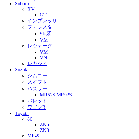
Subaru
XV
GT
インプレッサ
フォレスター
SK系
VM
レヴォーグ
VM
VN
レガシィ
Suzuki
ジムニー
スイフト
ハスラー
MR52S/MR92S
パレット
ワゴンR
Toyota
86
ZN6
ZN8
MR-S