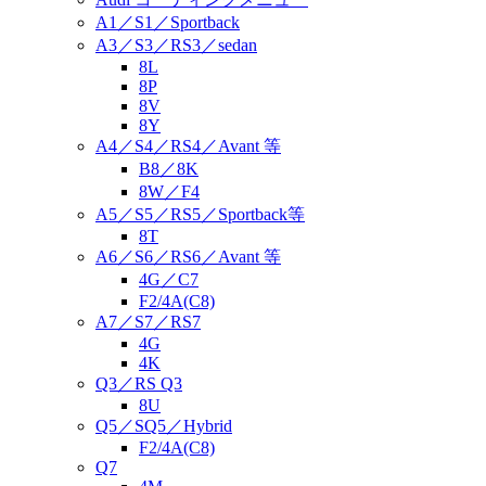
A1／S1／Sportback
A3／S3／RS3／sedan
8L
8P
8V
8Y
A4／S4／RS4／Avant 等
B8／8K
8W／F4
A5／S5／RS5／Sportback等
8T
A6／S6／RS6／Avant 等
4G／C7
F2/4A(C8)
A7／S7／RS7
4G
4K
Q3／RS Q3
8U
Q5／SQ5／Hybrid
F2/4A(C8)
Q7