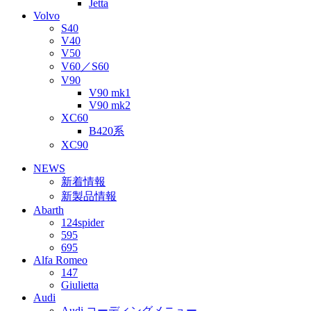
Jetta
Volvo
S40
V40
V50
V60／S60
V90
V90 mk1
V90 mk2
XC60
B420系
XC90
NEWS
新着情報
新製品情報
Abarth
124spider
595
695
Alfa Romeo
147
Giulietta
Audi
Audi コーディングメニュー