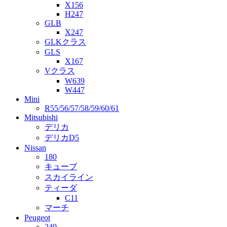
X156
H247
GLB
X247
GLKクラス
GLS
X167
Vクラス
W639
W447
Mini
R55/56/57/58/59/60/61
Mitsubishi
デリカ
デリカD5
Nissan
180
キューブ
スカイライン
ティーダ
C11
マーチ
Peugeot
240