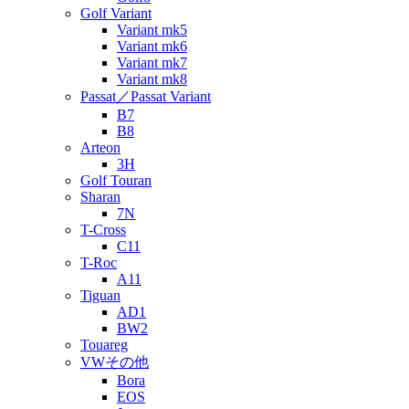
Golf Variant
Variant mk5
Variant mk6
Variant mk7
Variant mk8
Passat／Passat Variant
B7
B8
Arteon
3H
Golf Touran
Sharan
7N
T-Cross
C11
T-Roc
A11
Tiguan
AD1
BW2
Touareg
VWその他
Bora
EOS