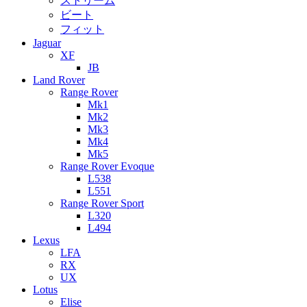
ストリーム
ビート
フィット
Jaguar
XF
JB
Land Rover
Range Rover
Mk1
Mk2
Mk3
Mk4
Mk5
Range Rover Evoque
L538
L551
Range Rover Sport
L320
L494
Lexus
LFA
RX
UX
Lotus
Elise