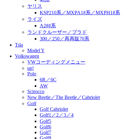
ヤリス
KSP210系／MXPA1#系／MXPH1#系
ライズ
A2##系
ランドクルーザー／プラド
300／250／再再販70系
Tsla
Model Y
Volkswagen
VWコーディングメニュー
up!
Polo
6R／6C
AW
Scirocco
New Beetle／The Beetle／Cabriolet
Golf
Golf Cabriolet
Golf1／2／3／4
Golf5
Golf6
Golf7
Golf8