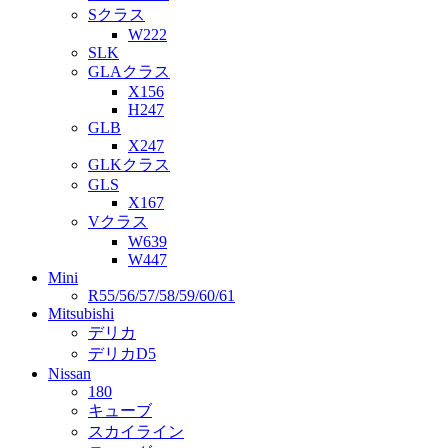
Sクラス
W222
SLK
GLAクラス
X156
H247
GLB
X247
GLKクラス
GLS
X167
Vクラス
W639
W447
Mini
R55/56/57/58/59/60/61
Mitsubishi
デリカ
デリカD5
Nissan
180
キューブ
スカイライン