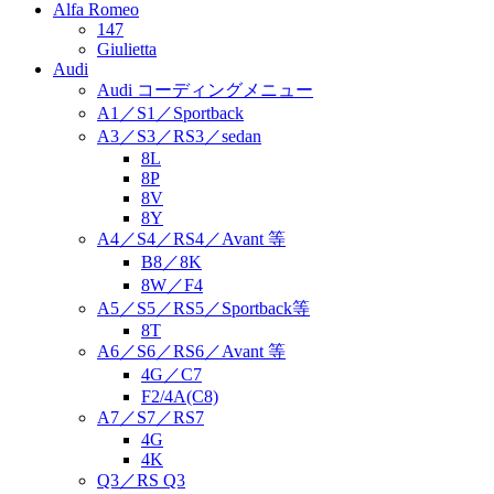
Alfa Romeo
147
Giulietta
Audi
Audi コーディングメニュー
A1／S1／Sportback
A3／S3／RS3／sedan
8L
8P
8V
8Y
A4／S4／RS4／Avant 等
B8／8K
8W／F4
A5／S5／RS5／Sportback等
8T
A6／S6／RS6／Avant 等
4G／C7
F2/4A(C8)
A7／S7／RS7
4G
4K
Q3／RS Q3