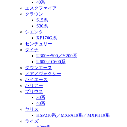
40系
エスクファイア
クラウン
S15系
S30系
シエンタ
XP17#G系
センチュリー
ダイナ
U300〜500／Y200系
U600／C600系
タウンエース
ノア／ヴォクシー
ハイエース
ハリアー
プリウス
30系
40系
ヤリス
KSP210系／MXPA1#系／MXPH1#系
ライズ