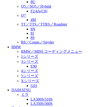
8U
Q5／SQ5／Hybrid
F2/4A(C8)
Q7
4M
TT／TTS／TTRS／Roadster
8N
8J
8S
R8／Coupe／Spyder
BMW
BMW／MINI コーディングメニュー
1シリーズ
3シリーズ
E90
4シリーズ
5シリーズ
Xシリーズ
G01
DAIHATSU
ミラ
LA300S/310S
LA350S/360S