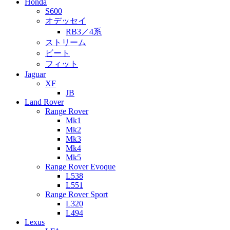
Honda
S600
オデッセイ
RB3／4系
ストリーム
ビート
フィット
Jaguar
XF
JB
Land Rover
Range Rover
Mk1
Mk2
Mk3
Mk4
Mk5
Range Rover Evoque
L538
L551
Range Rover Sport
L320
L494
Lexus