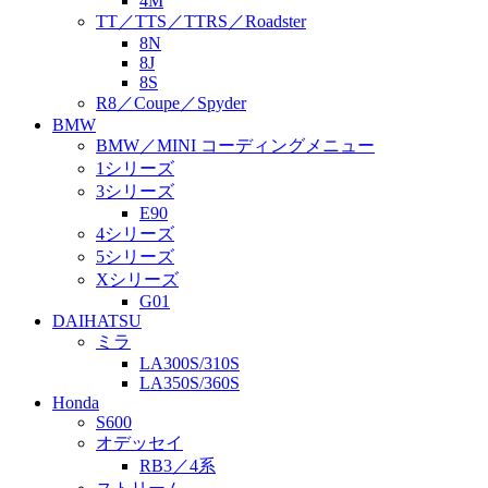
4M
TT／TTS／TTRS／Roadster
8N
8J
8S
R8／Coupe／Spyder
BMW
BMW／MINI コーディングメニュー
1シリーズ
3シリーズ
E90
4シリーズ
5シリーズ
Xシリーズ
G01
DAIHATSU
ミラ
LA300S/310S
LA350S/360S
Honda
S600
オデッセイ
RB3／4系