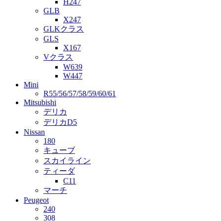
H247
GLB
X247
GLKクラス
GLS
X167
Vクラス
W639
W447
Mini
R55/56/57/58/59/60/61
Mitsubishi
デリカ
デリカD5
Nissan
180
キューブ
スカイライン
ティーダ
C11
マーチ
Peugeot
240
308