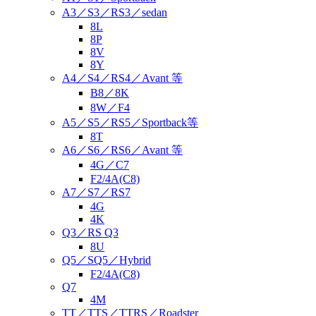
A3／S3／RS3／sedan
8L
8P
8V
8Y
A4／S4／RS4／Avant 等
B8／8K
8W／F4
A5／S5／RS5／Sportback等
8T
A6／S6／RS6／Avant 等
4G／C7
F2/4A(C8)
A7／S7／RS7
4G
4K
Q3／RS Q3
8U
Q5／SQ5／Hybrid
F2/4A(C8)
Q7
4M
TT／TTS／TTRS／Roadster