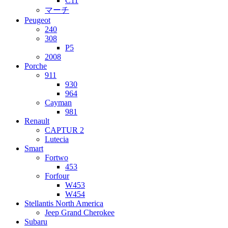
C11
マーチ
Peugeot
240
308
P5
2008
Porche
911
930
964
Cayman
981
Renault
CAPTUR 2
Lutecia
Smart
Fortwo
453
Forfour
W453
W454
Stellantis North America
Jeep Grand Cherokee
Subaru