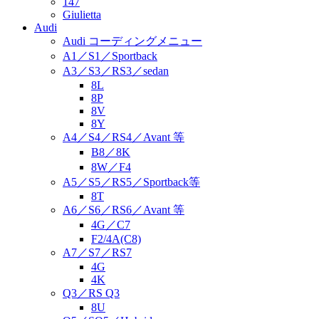
147
Giulietta
Audi
Audi コーディングメニュー
A1／S1／Sportback
A3／S3／RS3／sedan
8L
8P
8V
8Y
A4／S4／RS4／Avant 等
B8／8K
8W／F4
A5／S5／RS5／Sportback等
8T
A6／S6／RS6／Avant 等
4G／C7
F2/4A(C8)
A7／S7／RS7
4G
4K
Q3／RS Q3
8U