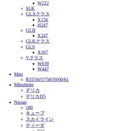
W222
SLK
GLAクラス
X156
H247
GLB
X247
GLKクラス
GLS
X167
Vクラス
W639
W447
Mini
R55/56/57/58/59/60/61
Mitsubishi
デリカ
デリカD5
Nissan
180
キューブ
スカイライン
ティーダ