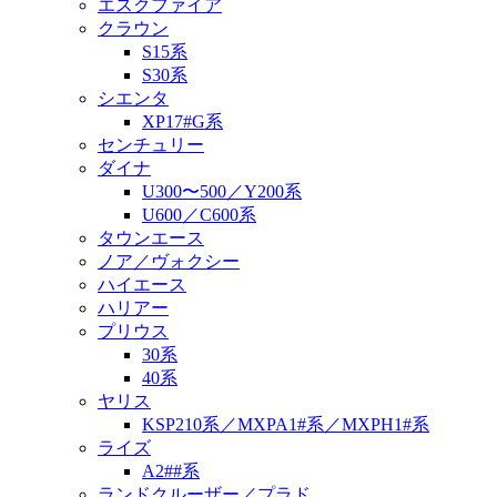
エスクファイア
クラウン
S15系
S30系
シエンタ
XP17#G系
センチュリー
ダイナ
U300〜500／Y200系
U600／C600系
タウンエース
ノア／ヴォクシー
ハイエース
ハリアー
プリウス
30系
40系
ヤリス
KSP210系／MXPA1#系／MXPH1#系
ライズ
A2##系
ランドクルーザー／プラド