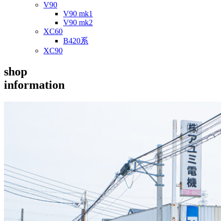
V90
V90 mk1
V90 mk2
XC60
B420系
XC90
shop
information