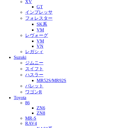
XV
GT
インプレッサ
フォレスター
SK系
VM
レヴォーグ
VM
VN
レガシィ
Suzuki
ジムニー
スイフト
ハスラー
MR52S/MR92S
パレット
ワゴンR
Toyota
86
ZN6
ZN8
MR-S
RAV4