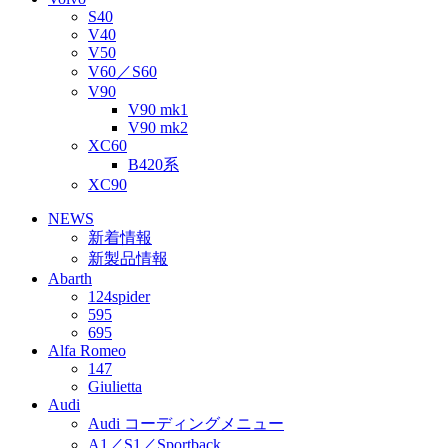
S40
V40
V50
V60／S60
V90
V90 mk1
V90 mk2
XC60
B420系
XC90
NEWS
新着情報
新製品情報
Abarth
124spider
595
695
Alfa Romeo
147
Giulietta
Audi
Audi コーディングメニュー
A1／S1／Sportback