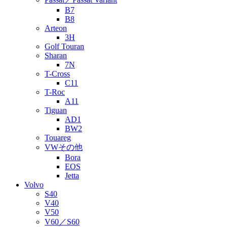
B7
B8
Arteon
3H
Golf Touran
Sharan
7N
T-Cross
C11
T-Roc
A11
Tiguan
AD1
BW2
Touareg
VWその他
Bora
EOS
Jetta
Volvo
S40
V40
V50
V60／S60