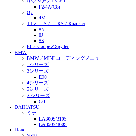
Q5／SQ5／Hybrid
F2/4A(C8)
Q7
4M
TT／TTS／TTRS／Roadster
8N
8J
8S
R8／Coupe／Spyder
BMW
BMW／MINI コーディングメニュー
1シリーズ
3シリーズ
E90
4シリーズ
5シリーズ
Xシリーズ
G01
DAIHATSU
ミラ
LA300S/310S
LA350S/360S
Honda
S600