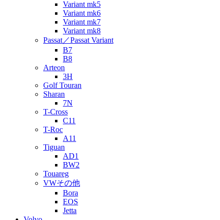
Variant mk5
Variant mk6
Variant mk7
Variant mk8
Passat／Passat Variant
B7
B8
Arteon
3H
Golf Touran
Sharan
7N
T-Cross
C11
T-Roc
A11
Tiguan
AD1
BW2
Touareg
VWその他
Bora
EOS
Jetta
Volvo