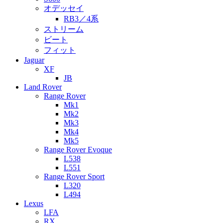
オデッセイ
RB3／4系
ストリーム
ビート
フィット
Jaguar
XF
JB
Land Rover
Range Rover
Mk1
Mk2
Mk3
Mk4
Mk5
Range Rover Evoque
L538
L551
Range Rover Sport
L320
L494
Lexus
LFA
RX