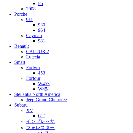
P5
2008
Porche
911
930
964
Cayman
981
Renault
CAPTUR 2
Lutecia
Smart
Fortwo
453
Forfour
W453
W454
Stellantis North America
Jeep Grand Cherokee
Subaru
XV
GT
インプレッサ
フォレスター