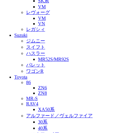
SK系
VM
レヴォーグ
VM
VN
レガシィ
Suzuki
ジムニー
スイフト
ハスラー
MR52S/MR92S
パレット
ワゴンR
Toyota
86
ZN6
ZN8
MR-S
RAV4
XA50系
アルファード／ヴェルファイア
30系
40系