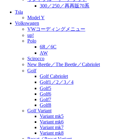
300／250／再再販70系
Tsla
Model Y
Volkswagen
VWコーディングメニュー
up!
Polo
6R／6C
AW
Scirocco
New Beetle／The Beetle／Cabriolet
Golf
Golf Cabriolet
Golf1／2／3／4
Golf5
Golf6
Golf7
Golf8
Golf Variant
Variant mk5
Variant mk6
Variant mk7
Variant mk8
Passat／Passat Variant