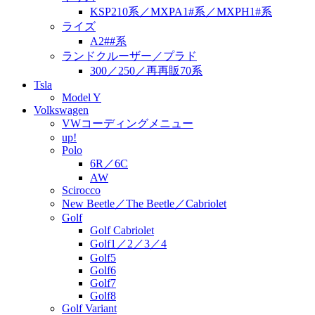
KSP210系／MXPA1#系／MXPH1#系
ライズ
A2##系
ランドクルーザー／プラド
300／250／再再販70系
Tsla
Model Y
Volkswagen
VWコーディングメニュー
up!
Polo
6R／6C
AW
Scirocco
New Beetle／The Beetle／Cabriolet
Golf
Golf Cabriolet
Golf1／2／3／4
Golf5
Golf6
Golf7
Golf8
Golf Variant