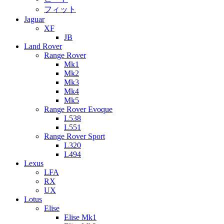
フィット
Jaguar
XF
JB
Land Rover
Range Rover
Mk1
Mk2
Mk3
Mk4
Mk5
Range Rover Evoque
L538
L551
Range Rover Sport
L320
L494
Lexus
LFA
RX
UX
Lotus
Elise
Elise Mk1