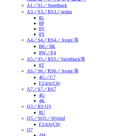
A1／S1／Sportback
A3／S3／RS3／sedan
8L
8P
8V
8Y
A4／S4／RS4／Avant 等
B8／8K
8W／F4
A5／S5／RS5／Sportback等
8T
A6／S6／RS6／Avant 等
4G／C7
F2/4A(C8)
A7／S7／RS7
4G
4K
Q3／RS Q3
8U
Q5／SQ5／Hybrid
F2/4A(C8)
Q7
4M