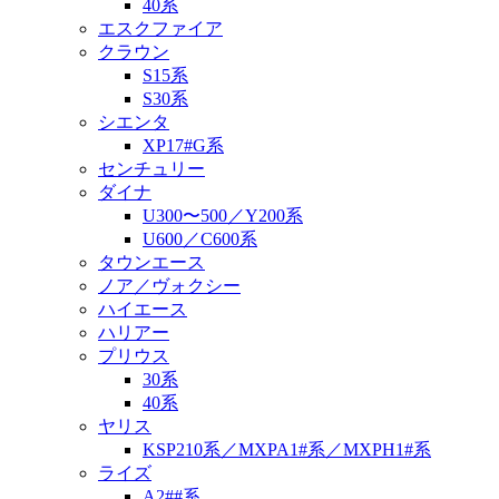
40系
エスクファイア
クラウン
S15系
S30系
シエンタ
XP17#G系
センチュリー
ダイナ
U300〜500／Y200系
U600／C600系
タウンエース
ノア／ヴォクシー
ハイエース
ハリアー
プリウス
30系
40系
ヤリス
KSP210系／MXPA1#系／MXPH1#系
ライズ
A2##系