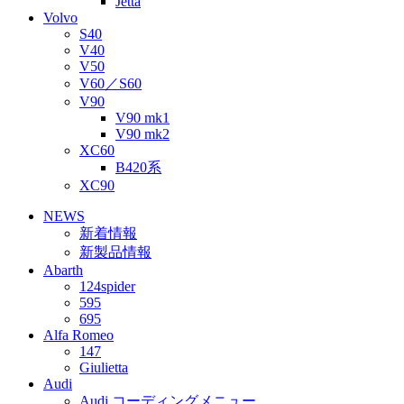
Jetta
Volvo
S40
V40
V50
V60／S60
V90
V90 mk1
V90 mk2
XC60
B420系
XC90
NEWS
新着情報
新製品情報
Abarth
124spider
595
695
Alfa Romeo
147
Giulietta
Audi
Audi コーディングメニュー