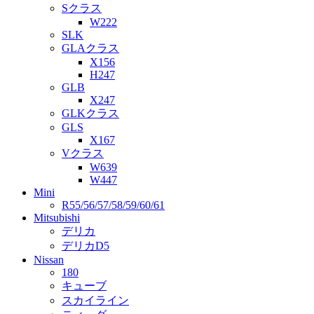
Sクラス
W222
SLK
GLAクラス
X156
H247
GLB
X247
GLKクラス
GLS
X167
Vクラス
W639
W447
Mini
R55/56/57/58/59/60/61
Mitsubishi
デリカ
デリカD5
Nissan
180
キューブ
スカイライン