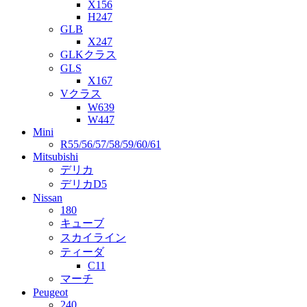
X156
H247
GLB
X247
GLKクラス
GLS
X167
Vクラス
W639
W447
Mini
R55/56/57/58/59/60/61
Mitsubishi
デリカ
デリカD5
Nissan
180
キューブ
スカイライン
ティーダ
C11
マーチ
Peugeot
240