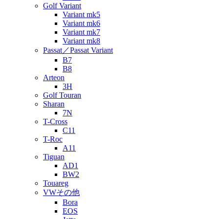
Golf Variant
Variant mk5
Variant mk6
Variant mk7
Variant mk8
Passat／Passat Variant
B7
B8
Arteon
3H
Golf Touran
Sharan
7N
T-Cross
C11
T-Roc
A11
Tiguan
AD1
BW2
Touareg
VWその他
Bora
EOS