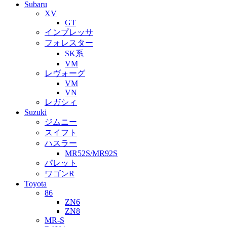
Subaru
XV
GT
インプレッサ
フォレスター
SK系
VM
レヴォーグ
VM
VN
レガシィ
Suzuki
ジムニー
スイフト
ハスラー
MR52S/MR92S
パレット
ワゴンR
Toyota
86
ZN6
ZN8
MR-S