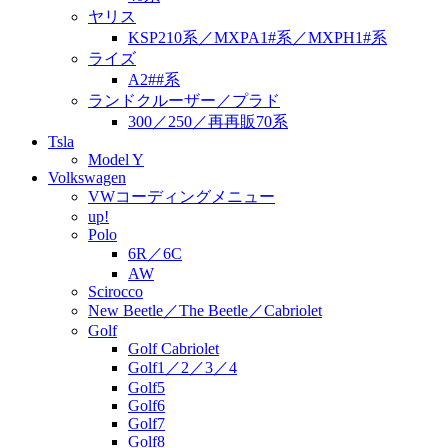
ヤリス
KSP210系／MXPA1#系／MXPH1#系
ライズ
A2##系
ランドクルーザー／プラド
300／250／再再販70系
Tsla
Model Y
Volkswagen
VWコーディングメニュー
up!
Polo
6R／6C
AW
Scirocco
New Beetle／The Beetle／Cabriolet
Golf
Golf Cabriolet
Golf1／2／3／4
Golf5
Golf6
Golf7
Golf8