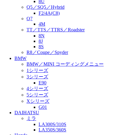
8U
Q5／SQ5／Hybrid
F2/4A(C8)
Q7
4M
TT／TTS／TTRS／Roadster
8N
8J
8S
R8／Coupe／Spyder
BMW
BMW／MINI コーディングメニュー
1シリーズ
3シリーズ
E90
4シリーズ
5シリーズ
Xシリーズ
G01
DAIHATSU
ミラ
LA300S/310S
LA350S/360S