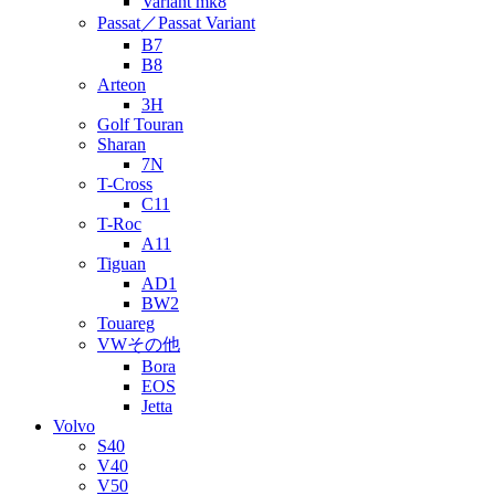
Variant mk8
Passat／Passat Variant
B7
B8
Arteon
3H
Golf Touran
Sharan
7N
T-Cross
C11
T-Roc
A11
Tiguan
AD1
BW2
Touareg
VWその他
Bora
EOS
Jetta
Volvo
S40
V40
V50