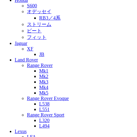
Honda
S600
オデッセイ
RB3／4系
ストリーム
ビート
フィット
Jaguar
XF
JB
Land Rover
Range Rover
Mk1
Mk2
Mk3
Mk4
Mk5
Range Rover Evoque
L538
L551
Range Rover Sport
L320
L494
Lexus
LFA