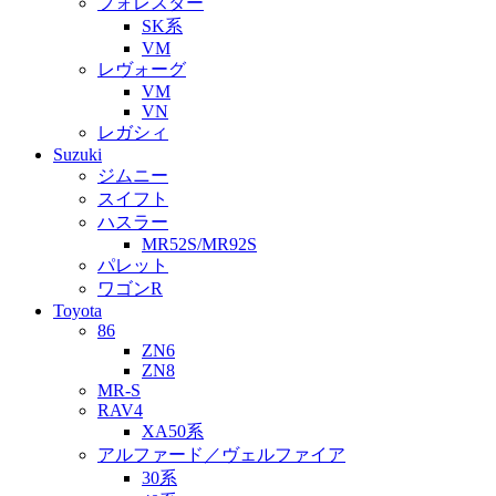
フォレスター
SK系
VM
レヴォーグ
VM
VN
レガシィ
Suzuki
ジムニー
スイフト
ハスラー
MR52S/MR92S
パレット
ワゴンR
Toyota
86
ZN6
ZN8
MR-S
RAV4
XA50系
アルファード／ヴェルファイア
30系