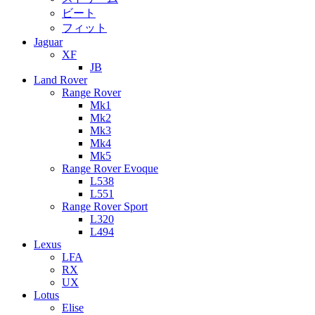
ビート
フィット
Jaguar
XF
JB
Land Rover
Range Rover
Mk1
Mk2
Mk3
Mk4
Mk5
Range Rover Evoque
L538
L551
Range Rover Sport
L320
L494
Lexus
LFA
RX
UX
Lotus
Elise