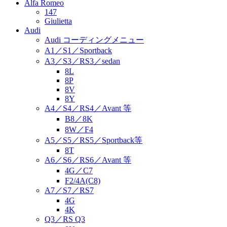
Alfa Romeo
147
Giulietta
Audi
Audi コーディングメニュー
A1／S1／Sportback
A3／S3／RS3／sedan
8L
8P
8V
8Y
A4／S4／RS4／Avant 等
B8／8K
8W／F4
A5／S5／RS5／Sportback等
8T
A6／S6／RS6／Avant 等
4G／C7
F2/4A(C8)
A7／S7／RS7
4G
4K
Q3／RS Q3