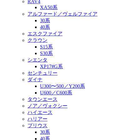
RAV4
XA50系
アルファード／ヴェルファイア
30系
40系
エスクファイア
クラウン
S15系
S30系
シエンタ
XP17#G系
センチュリー
ダイナ
U300〜500／Y200系
U600／C600系
タウンエース
ノア／ヴォクシー
ハイエース
ハリアー
プリウス
30系
40系