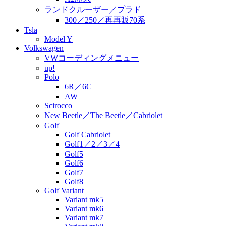
ランドクルーザー／プラド
300／250／再再販70系
Tsla
Model Y
Volkswagen
VWコーディングメニュー
up!
Polo
6R／6C
AW
Scirocco
New Beetle／The Beetle／Cabriolet
Golf
Golf Cabriolet
Golf1／2／3／4
Golf5
Golf6
Golf7
Golf8
Golf Variant
Variant mk5
Variant mk6
Variant mk7