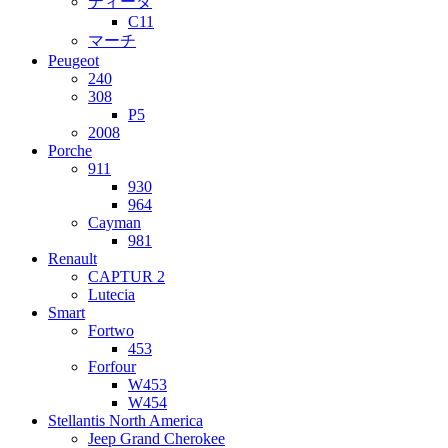
ティーダ
C11
マーチ
Peugeot
240
308
P5
2008
Porche
911
930
964
Cayman
981
Renault
CAPTUR 2
Lutecia
Smart
Fortwo
453
Forfour
W453
W454
Stellantis North America
Jeep Grand Cherokee