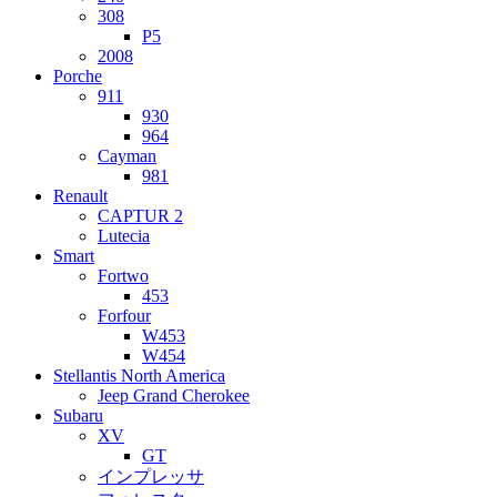
308
P5
2008
Porche
911
930
964
Cayman
981
Renault
CAPTUR 2
Lutecia
Smart
Fortwo
453
Forfour
W453
W454
Stellantis North America
Jeep Grand Cherokee
Subaru
XV
GT
インプレッサ