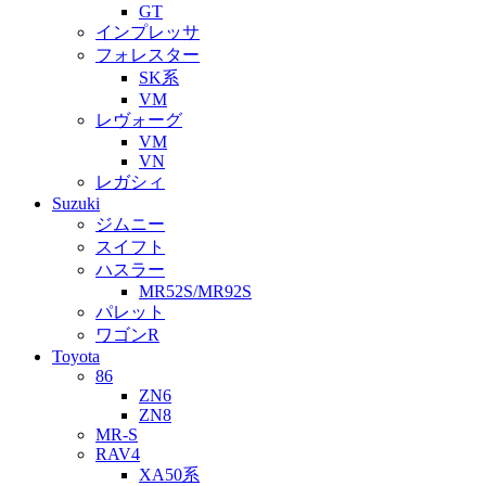
GT
インプレッサ
フォレスター
SK系
VM
レヴォーグ
VM
VN
レガシィ
Suzuki
ジムニー
スイフト
ハスラー
MR52S/MR92S
パレット
ワゴンR
Toyota
86
ZN6
ZN8
MR-S
RAV4
XA50系