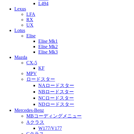
L494
Lexus
LFA
RX
UX
Lotus
Elise
Elise Mk1
Elise Mk2
Elise Mk3
Mazda
CX-5
KF
MPV
ロードスター
NAロードスター
NBロードスター
NCロードスター
NDロードスター
Mercedes-Benz
MBコーディングメニュー
Aクラス
W177/V177
Cクラス