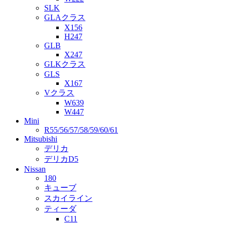
SLK
GLAクラス
X156
H247
GLB
X247
GLKクラス
GLS
X167
Vクラス
W639
W447
Mini
R55/56/57/58/59/60/61
Mitsubishi
デリカ
デリカD5
Nissan
180
キューブ
スカイライン
ティーダ
C11