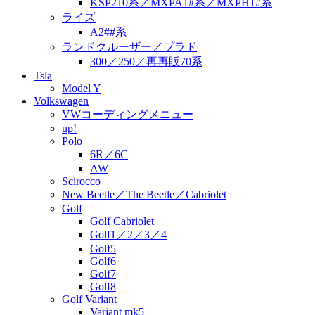
KSP210系／MXPA1#系／MXPH1#系
ライズ
A2##系
ランドクルーザー／プラド
300／250／再再販70系
Tsla
Model Y
Volkswagen
VWコーディングメニュー
up!
Polo
6R／6C
AW
Scirocco
New Beetle／The Beetle／Cabriolet
Golf
Golf Cabriolet
Golf1／2／3／4
Golf5
Golf6
Golf7
Golf8
Golf Variant
Variant mk5