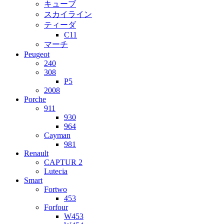
キューブ
スカイライン
ティーダ
C11
マーチ
Peugeot
240
308
P5
2008
Porche
911
930
964
Cayman
981
Renault
CAPTUR 2
Lutecia
Smart
Fortwo
453
Forfour
W453