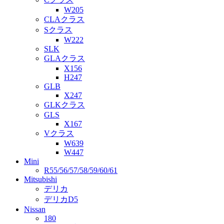
W205
CLAクラス
Sクラス
W222
SLK
GLAクラス
X156
H247
GLB
X247
GLKクラス
GLS
X167
Vクラス
W639
W447
Mini
R55/56/57/58/59/60/61
Mitsubishi
デリカ
デリカD5
Nissan
180