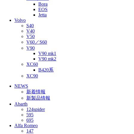
Bora
EOS
Jetta
Volvo
S40
V40
V50
V60／S60
V90
V90 mk1
V90 mk2
XC60
B420系
XC90
NEWS
新着情報
新製品情報
Abarth
124spider
595
695
Alfa Romeo
147