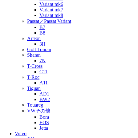
Variant mk6
Variant mk7
Variant mk8
Passat／Passat Variant
B7
B8
Arteon
3H
Golf Touran
Sharan
7N
T-Cross
C11
T-Roc
A11
Tiguan
AD1
BW2
Touareg
VWその他
Bora
EOS
Jetta
Volvo