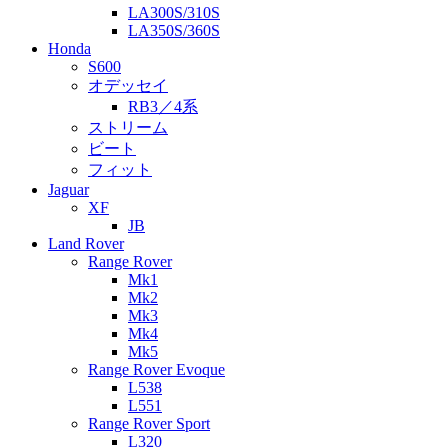
LA300S/310S
LA350S/360S
Honda
S600
オデッセイ
RB3／4系
ストリーム
ビート
フィット
Jaguar
XF
JB
Land Rover
Range Rover
Mk1
Mk2
Mk3
Mk4
Mk5
Range Rover Evoque
L538
L551
Range Rover Sport
L320