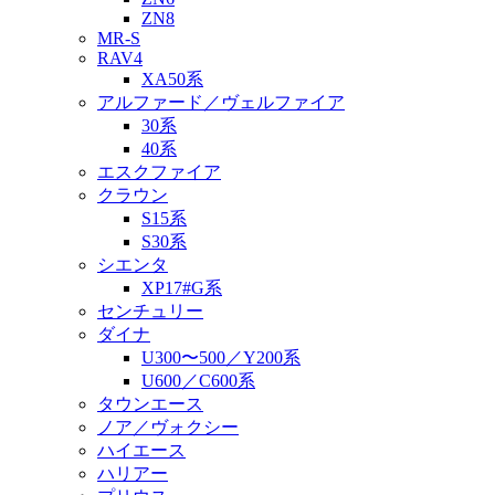
ZN8
MR-S
RAV4
XA50系
アルファード／ヴェルファイア
30系
40系
エスクファイア
クラウン
S15系
S30系
シエンタ
XP17#G系
センチュリー
ダイナ
U300〜500／Y200系
U600／C600系
タウンエース
ノア／ヴォクシー
ハイエース
ハリアー