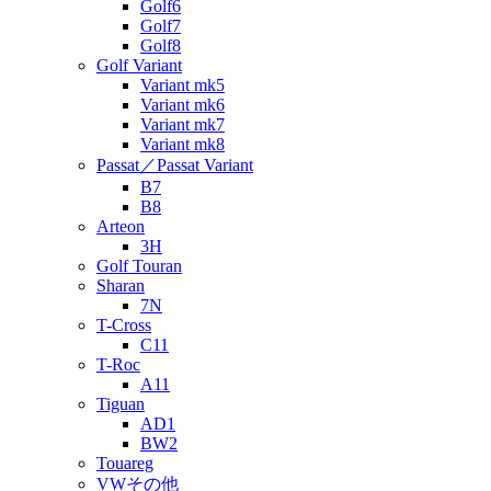
Golf6
Golf7
Golf8
Golf Variant
Variant mk5
Variant mk6
Variant mk7
Variant mk8
Passat／Passat Variant
B7
B8
Arteon
3H
Golf Touran
Sharan
7N
T-Cross
C11
T-Roc
A11
Tiguan
AD1
BW2
Touareg
VWその他