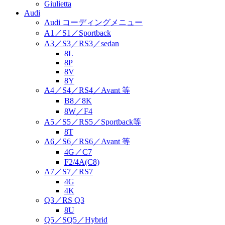
Giulietta
Audi
Audi コーディングメニュー
A1／S1／Sportback
A3／S3／RS3／sedan
8L
8P
8V
8Y
A4／S4／RS4／Avant 等
B8／8K
8W／F4
A5／S5／RS5／Sportback等
8T
A6／S6／RS6／Avant 等
4G／C7
F2/4A(C8)
A7／S7／RS7
4G
4K
Q3／RS Q3
8U
Q5／SQ5／Hybrid