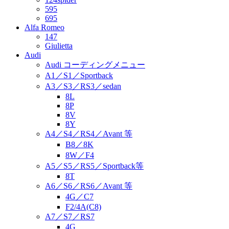
595
695
Alfa Romeo
147
Giulietta
Audi
Audi コーディングメニュー
A1／S1／Sportback
A3／S3／RS3／sedan
8L
8P
8V
8Y
A4／S4／RS4／Avant 等
B8／8K
8W／F4
A5／S5／RS5／Sportback等
8T
A6／S6／RS6／Avant 等
4G／C7
F2/4A(C8)
A7／S7／RS7
4G