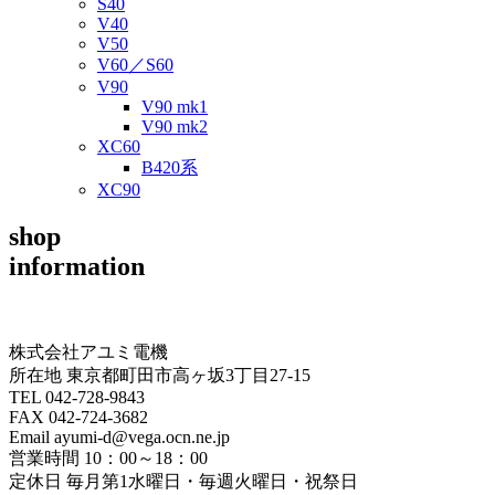
S40
V40
V50
V60／S60
V90
V90 mk1
V90 mk2
XC60
B420系
XC90
shop
information
株式会社アユミ電機
所在地 東京都町田市高ヶ坂3丁目27‐15
TEL 042-728-9843
FAX 042-724-3682
Email ayumi-d@vega.ocn.ne.jp
営業時間 10：00～18：00
定休日 毎月第1水曜日・毎週火曜日・祝祭日