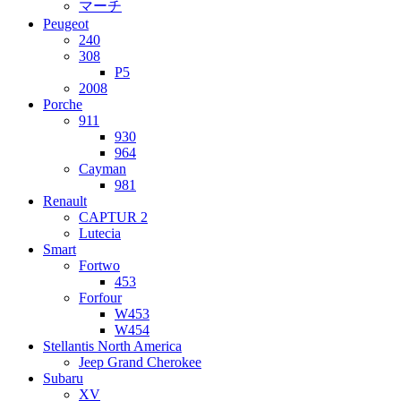
マーチ
Peugeot
240
308
P5
2008
Porche
911
930
964
Cayman
981
Renault
CAPTUR 2
Lutecia
Smart
Fortwo
453
Forfour
W453
W454
Stellantis North America
Jeep Grand Cherokee
Subaru
XV