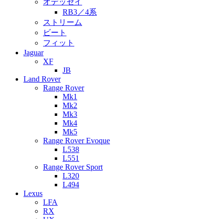
オデッセイ
RB3／4系
ストリーム
ビート
フィット
Jaguar
XF
JB
Land Rover
Range Rover
Mk1
Mk2
Mk3
Mk4
Mk5
Range Rover Evoque
L538
L551
Range Rover Sport
L320
L494
Lexus
LFA
RX