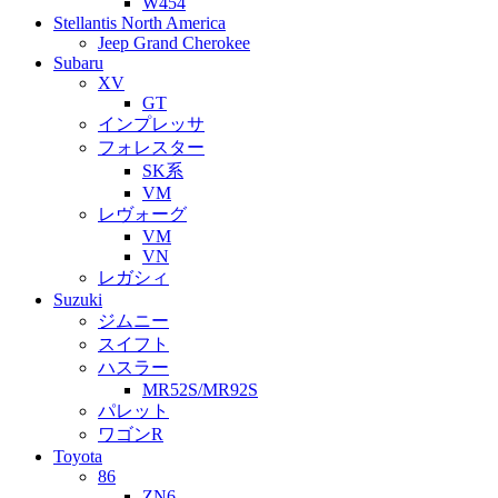
W454
Stellantis North America
Jeep Grand Cherokee
Subaru
XV
GT
インプレッサ
フォレスター
SK系
VM
レヴォーグ
VM
VN
レガシィ
Suzuki
ジムニー
スイフト
ハスラー
MR52S/MR92S
パレット
ワゴンR
Toyota
86
ZN6