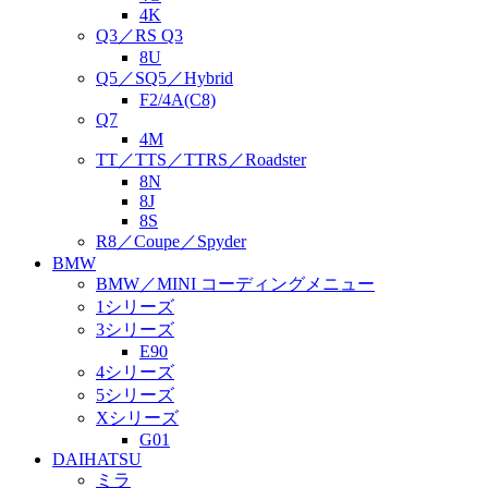
4K
Q3／RS Q3
8U
Q5／SQ5／Hybrid
F2/4A(C8)
Q7
4M
TT／TTS／TTRS／Roadster
8N
8J
8S
R8／Coupe／Spyder
BMW
BMW／MINI コーディングメニュー
1シリーズ
3シリーズ
E90
4シリーズ
5シリーズ
Xシリーズ
G01
DAIHATSU
ミラ