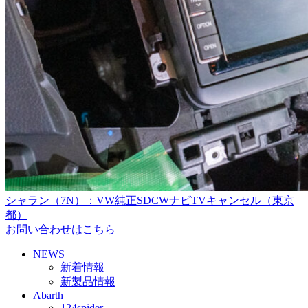
シャラン（7N）：VW純正SDCWナビTVキャンセル（東京
都）
お問い合わせはこちら
NEWS
新着情報
新製品情報
Abarth
124spider