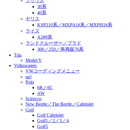
プリウス
30系
40系
ヤリス
KSP210系／MXPA1#系／MXPH1#系
ライズ
A2##系
ランドクルーザー／プラド
300／250／再再販70系
Tsla
Model Y
Volkswagen
VWコーディングメニュー
up!
Polo
6R／6C
AW
Scirocco
New Beetle／The Beetle／Cabriolet
Golf
Golf Cabriolet
Golf1／2／3／4
Golf5