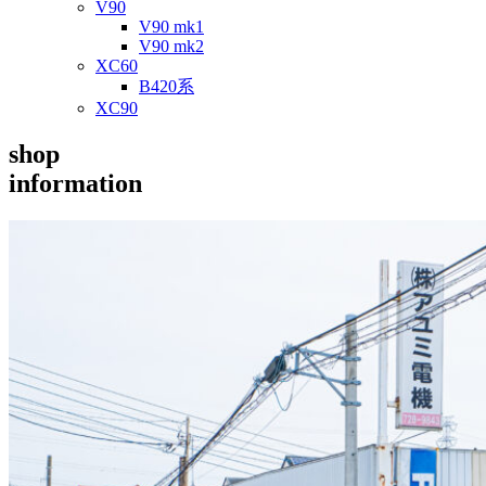
V90
V90 mk1
V90 mk2
XC60
B420系
XC90
shop
information