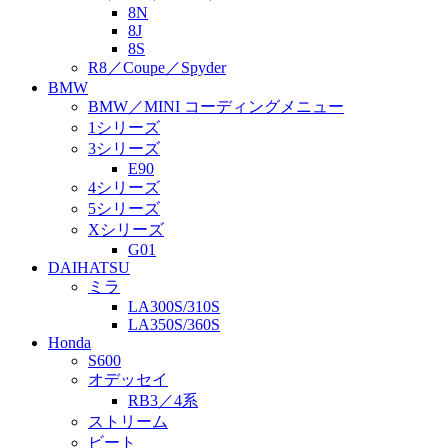
8N
8J
8S
R8／Coupe／Spyder
BMW
BMW／MINI コーディングメニュー
1シリーズ
3シリーズ
E90
4シリーズ
5シリーズ
Xシリーズ
G01
DAIHATSU
ミラ
LA300S/310S
LA350S/360S
Honda
S600
オデッセイ
RB3／4系
ストリーム
ビート