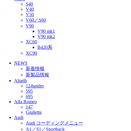
S40
V40
V50
V60／S60
V90
V90 mk1
V90 mk2
XC60
B420系
XC90
NEWS
新着情報
新製品情報
Abarth
124spider
595
695
Alfa Romeo
147
Giulietta
Audi
Audi コーディングメニュー
A1／S1／Sportback