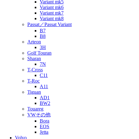
Variant mk5
Variant mk6
Variant mk7
Variant mk8
Passat／Passat Variant
B7
B8
Arteon
3H
Golf Touran
Sharan
7N
T-Cross
C11
T-Roc
A11
Tiguan
AD1
BW2
Touareg
VWその他
Bora
EOS
Jetta
Volvo