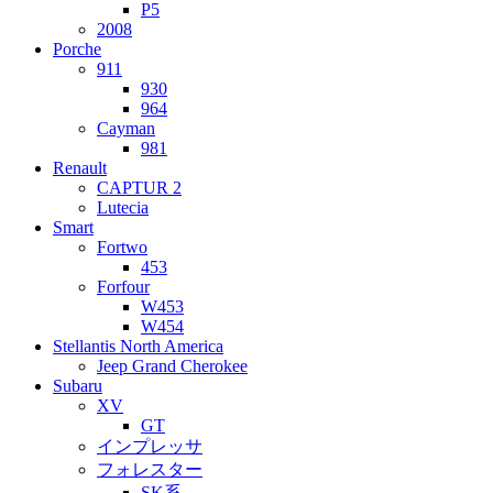
P5
2008
Porche
911
930
964
Cayman
981
Renault
CAPTUR 2
Lutecia
Smart
Fortwo
453
Forfour
W453
W454
Stellantis North America
Jeep Grand Cherokee
Subaru
XV
GT
インプレッサ
フォレスター
SK系