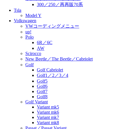
300／250／再再販70系
Tsla
Model Y
Volkswagen
VWコーディングメニュー
up!
Polo
6R／6C
AW
Scirocco
New Beetle／The Beetle／Cabriolet
Golf
Golf Cabriolet
Golf1／2／3／4
Golf5
Golf6
Golf7
Golf8
Golf Variant
Variant mk5
Variant mk6
Variant mk7
Variant mk8
Passat／Passat Variant