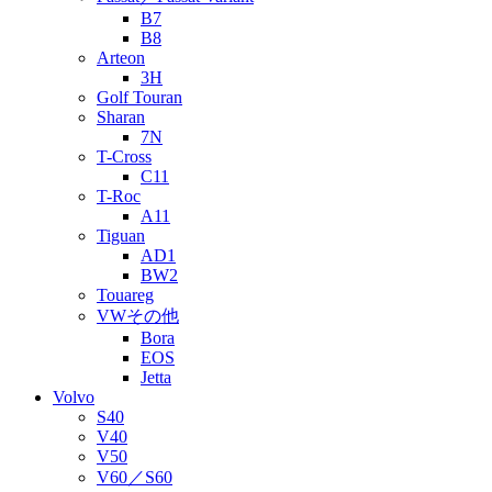
B7
B8
Arteon
3H
Golf Touran
Sharan
7N
T-Cross
C11
T-Roc
A11
Tiguan
AD1
BW2
Touareg
VWその他
Bora
EOS
Jetta
Volvo
S40
V40
V50
V60／S60