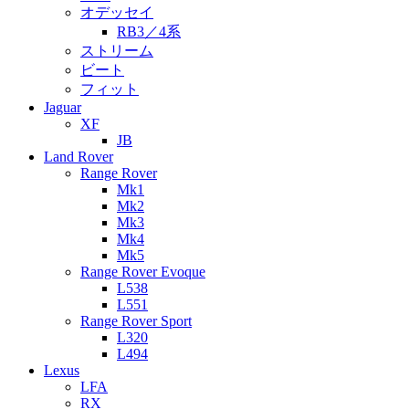
オデッセイ
RB3／4系
ストリーム
ビート
フィット
Jaguar
XF
JB
Land Rover
Range Rover
Mk1
Mk2
Mk3
Mk4
Mk5
Range Rover Evoque
L538
L551
Range Rover Sport
L320
L494
Lexus
LFA
RX