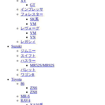
XV
GT
インプレッサ
フォレスター
SK系
VM
レヴォーグ
VM
VN
レガシィ
Suzuki
ジムニー
スイフト
ハスラー
MR52S/MR92S
パレット
ワゴンR
Toyota
86
ZN6
ZN8
MR-S
RAV4
XA50系