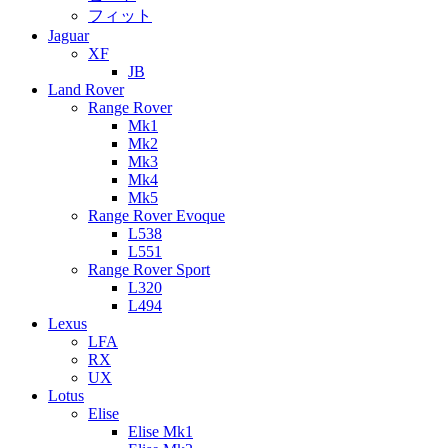
フィット
Jaguar
XF
JB
Land Rover
Range Rover
Mk1
Mk2
Mk3
Mk4
Mk5
Range Rover Evoque
L538
L551
Range Rover Sport
L320
L494
Lexus
LFA
RX
UX
Lotus
Elise
Elise Mk1