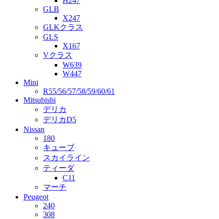
H247
GLB
X247
GLKクラス
GLS
X167
Vクラス
W639
W447
Mini
R55/56/57/58/59/60/61
Mitsubishi
デリカ
デリカD5
Nissan
180
キューブ
スカイライン
ティーダ
C11
マーチ
Peugeot
240
308