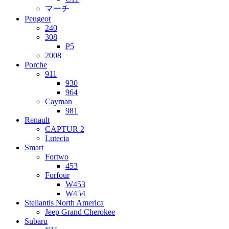
マーチ
Peugeot
240
308
P5
2008
Porche
911
930
964
Cayman
981
Renault
CAPTUR 2
Lutecia
Smart
Fortwo
453
Forfour
W453
W454
Stellantis North America
Jeep Grand Cherokee
Subaru