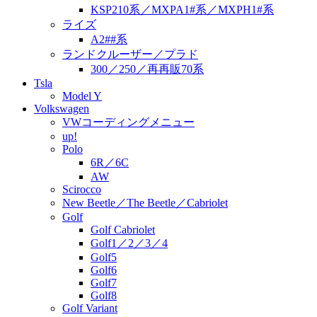
KSP210系／MXPA1#系／MXPH1#系
ライズ
A2##系
ランドクルーザー／プラド
300／250／再再販70系
Tsla
Model Y
Volkswagen
VWコーディングメニュー
up!
Polo
6R／6C
AW
Scirocco
New Beetle／The Beetle／Cabriolet
Golf
Golf Cabriolet
Golf1／2／3／4
Golf5
Golf6
Golf7
Golf8
Golf Variant