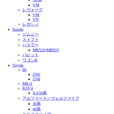
VM
レヴォーグ
VM
VN
レガシィ
Suzuki
ジムニー
スイフト
ハスラー
MR52S/MR92S
パレット
ワゴンR
Toyota
86
ZN6
ZN8
MR-S
RAV4
XA50系
アルファード／ヴェルファイア
30系
40系