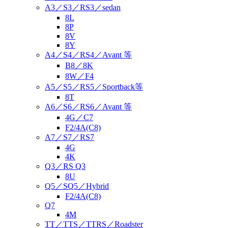
A3／S3／RS3／sedan
8L
8P
8V
8Y
A4／S4／RS4／Avant 等
B8／8K
8W／F4
A5／S5／RS5／Sportback等
8T
A6／S6／RS6／Avant 等
4G／C7
F2/4A(C8)
A7／S7／RS7
4G
4K
Q3／RS Q3
8U
Q5／SQ5／Hybrid
F2/4A(C8)
Q7
4M
TT／TTS／TTRS／Roadster