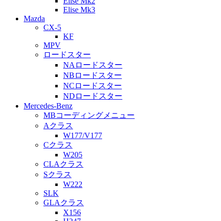
Elise Mk2
Elise Mk3
Mazda
CX-5
KF
MPV
ロードスター
NAロードスター
NBロードスター
NCロードスター
NDロードスター
Mercedes-Benz
MBコーディングメニュー
Aクラス
W177/V177
Cクラス
W205
CLAクラス
Sクラス
W222
SLK
GLAクラス
X156