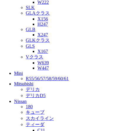
W222
SLK
GLAクラス
X156
H247
GLB
X247
GLKクラス
GLS
X167
Vクラス
W639
W447
Mini
R55/56/57/58/59/60/61
Mitsubishi
デリカ
デリカD5
Nissan
180
キューブ
スカイライン
ティーダ
C11