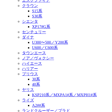
エスクファイア
クラウン
S15系
S30系
シエンタ
XP17#G系
センチュリー
ダイナ
U300〜500／Y200系
U600／C600系
タウンエース
ノア／ヴォクシー
ハイエース
ハリアー
プリウス
30系
40系
ヤリス
KSP210系／MXPA1#系／MXPH1#系
ライズ
A2##系
ランドクルーザー／プラド