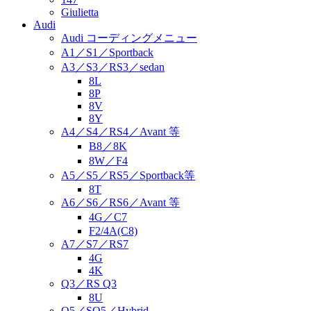
Giulietta
Audi
Audi コーディングメニュー
A1／S1／Sportback
A3／S3／RS3／sedan
8L
8P
8V
8Y
A4／S4／RS4／Avant 等
B8／8K
8W／F4
A5／S5／RS5／Sportback等
8T
A6／S6／RS6／Avant 等
4G／C7
F2/4A(C8)
A7／S7／RS7
4G
4K
Q3／RS Q3
8U
Q5／SQ5／Hybrid