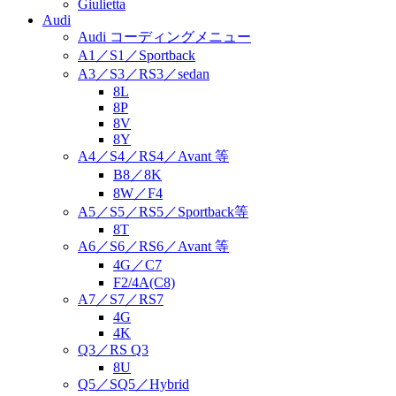
Giulietta
Audi
Audi コーディングメニュー
A1／S1／Sportback
A3／S3／RS3／sedan
8L
8P
8V
8Y
A4／S4／RS4／Avant 等
B8／8K
8W／F4
A5／S5／RS5／Sportback等
8T
A6／S6／RS6／Avant 等
4G／C7
F2/4A(C8)
A7／S7／RS7
4G
4K
Q3／RS Q3
8U
Q5／SQ5／Hybrid