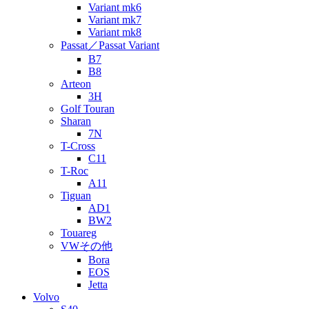
Variant mk6
Variant mk7
Variant mk8
Passat／Passat Variant
B7
B8
Arteon
3H
Golf Touran
Sharan
7N
T-Cross
C11
T-Roc
A11
Tiguan
AD1
BW2
Touareg
VWその他
Bora
EOS
Jetta
Volvo