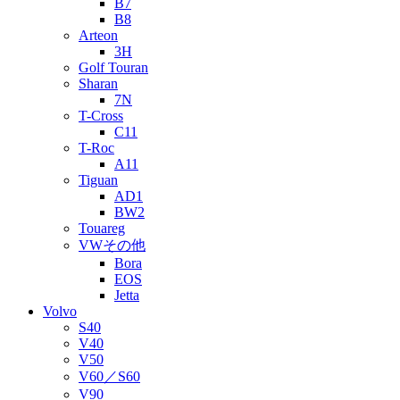
B7
B8
Arteon
3H
Golf Touran
Sharan
7N
T-Cross
C11
T-Roc
A11
Tiguan
AD1
BW2
Touareg
VWその他
Bora
EOS
Jetta
Volvo
S40
V40
V50
V60／S60
V90