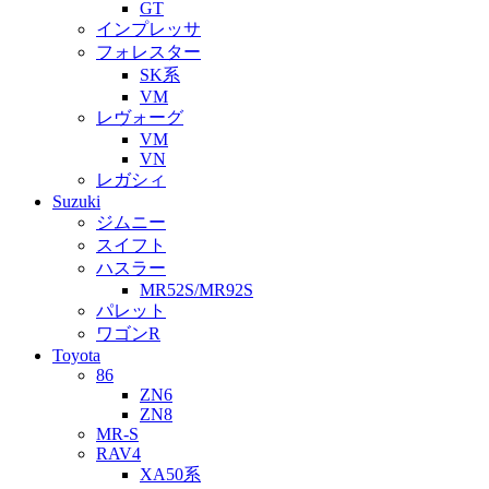
GT
インプレッサ
フォレスター
SK系
VM
レヴォーグ
VM
VN
レガシィ
Suzuki
ジムニー
スイフト
ハスラー
MR52S/MR92S
パレット
ワゴンR
Toyota
86
ZN6
ZN8
MR-S
RAV4
XA50系