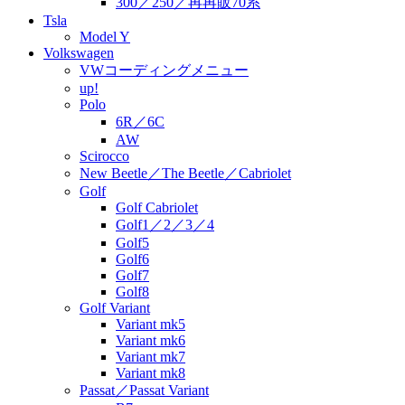
300／250／再再販70系
Tsla
Model Y
Volkswagen
VWコーディングメニュー
up!
Polo
6R／6C
AW
Scirocco
New Beetle／The Beetle／Cabriolet
Golf
Golf Cabriolet
Golf1／2／3／4
Golf5
Golf6
Golf7
Golf8
Golf Variant
Variant mk5
Variant mk6
Variant mk7
Variant mk8
Passat／Passat Variant