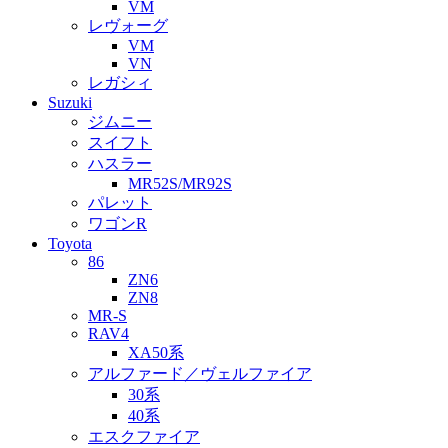
VM
レヴォーグ
VM
VN
レガシィ
Suzuki
ジムニー
スイフト
ハスラー
MR52S/MR92S
パレット
ワゴンR
Toyota
86
ZN6
ZN8
MR-S
RAV4
XA50系
アルファード／ヴェルファイア
30系
40系
エスクファイア