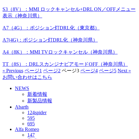
S3（8V）：MMI ロックキャンセル+DRL ON／OFFメニュー
表示（神奈川県）
A7（4G）：ポジション灯DRL化（東京都）
A7(4G)：ポジション灯DRL化（神奈川県）
A4（8K）：MMI TVロックキャンセル（神奈川県）
TT（8S）：DRLスカンジナビアモードOFF（神奈川県）
« Previous
ページ
1
ページ
2
ページ
3
ページ
4
ページ
5
Next »
お問い合わせはこちら
NEWS
新着情報
新製品情報
Abarth
124spider
595
695
Alfa Romeo
147