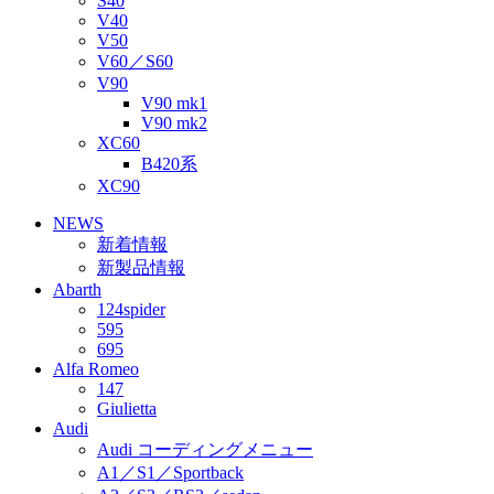
S40
V40
V50
V60／S60
V90
V90 mk1
V90 mk2
XC60
B420系
XC90
NEWS
新着情報
新製品情報
Abarth
124spider
595
695
Alfa Romeo
147
Giulietta
Audi
Audi コーディングメニュー
A1／S1／Sportback