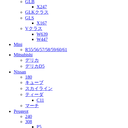
GLB
X247
GLKクラス
GLS
X167
Vクラス
W639
W447
Mini
R55/56/57/58/59/60/61
Mitsubishi
デリカ
デリカD5
Nissan
180
キューブ
スカイライン
ティーダ
C11
マーチ
Peugeot
240
308
P5