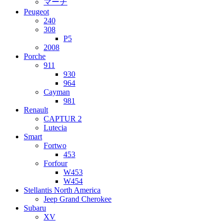
マーチ
Peugeot
240
308
P5
2008
Porche
911
930
964
Cayman
981
Renault
CAPTUR 2
Lutecia
Smart
Fortwo
453
Forfour
W453
W454
Stellantis North America
Jeep Grand Cherokee
Subaru
XV