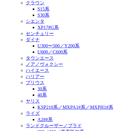
クラウン
S15系
S30系
シエンタ
XP17#G系
センチュリー
ダイナ
U300〜500／Y200系
U600／C600系
タウンエース
ノア／ヴォクシー
ハイエース
ハリアー
プリウス
30系
40系
ヤリス
KSP210系／MXPA1#系／MXPH1#系
ライズ
A2##系
ランドクルーザー／プラド