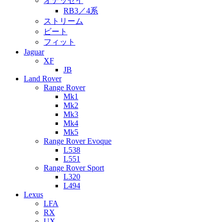
オデッセイ
RB3／4系
ストリーム
ビート
フィット
Jaguar
XF
JB
Land Rover
Range Rover
Mk1
Mk2
Mk3
Mk4
Mk5
Range Rover Evoque
L538
L551
Range Rover Sport
L320
L494
Lexus
LFA
RX
UX