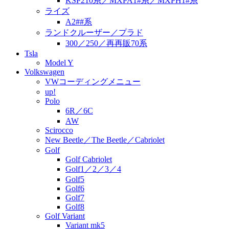
KSP210系／MXPA1#系／MXPH1#系
ライズ
A2##系
ランドクルーザー／プラド
300／250／再再販70系
Tsla
Model Y
Volkswagen
VWコーディングメニュー
up!
Polo
6R／6C
AW
Scirocco
New Beetle／The Beetle／Cabriolet
Golf
Golf Cabriolet
Golf1／2／3／4
Golf5
Golf6
Golf7
Golf8
Golf Variant
Variant mk5