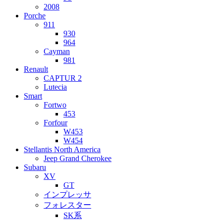
2008
Porche
911
930
964
Cayman
981
Renault
CAPTUR 2
Lutecia
Smart
Fortwo
453
Forfour
W453
W454
Stellantis North America
Jeep Grand Cherokee
Subaru
XV
GT
インプレッサ
フォレスター
SK系