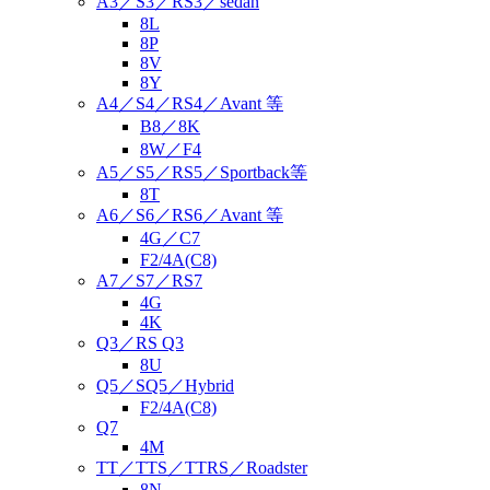
A3／S3／RS3／sedan
8L
8P
8V
8Y
A4／S4／RS4／Avant 等
B8／8K
8W／F4
A5／S5／RS5／Sportback等
8T
A6／S6／RS6／Avant 等
4G／C7
F2/4A(C8)
A7／S7／RS7
4G
4K
Q3／RS Q3
8U
Q5／SQ5／Hybrid
F2/4A(C8)
Q7
4M
TT／TTS／TTRS／Roadster
8N