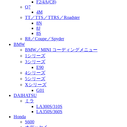
F2/4A(C8)
Q7
4M
TT／TTS／TTRS／Roadster
8N
8J
8S
R8／Coupe／Spyder
BMW
BMW／MINI コーディングメニュー
1シリーズ
3シリーズ
E90
4シリーズ
5シリーズ
Xシリーズ
G01
DAIHATSU
ミラ
LA300S/310S
LA350S/360S
Honda
S600