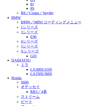
8J
8S
R8／Coupe／Spyder
BMW
BMW／MINI コーディングメニュー
1シリーズ
3シリーズ
E90
4シリーズ
5シリーズ
Xシリーズ
G01
DAIHATSU
ミラ
LA300S/310S
LA350S/360S
Honda
S600
オデッセイ
RB3／4系
ストリーム
ビート