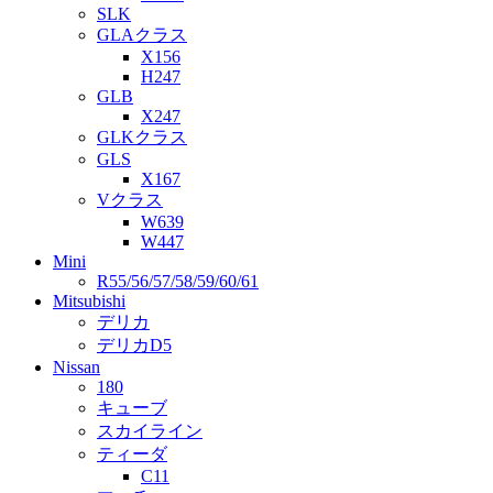
SLK
GLAクラス
X156
H247
GLB
X247
GLKクラス
GLS
X167
Vクラス
W639
W447
Mini
R55/56/57/58/59/60/61
Mitsubishi
デリカ
デリカD5
Nissan
180
キューブ
スカイライン
ティーダ
C11