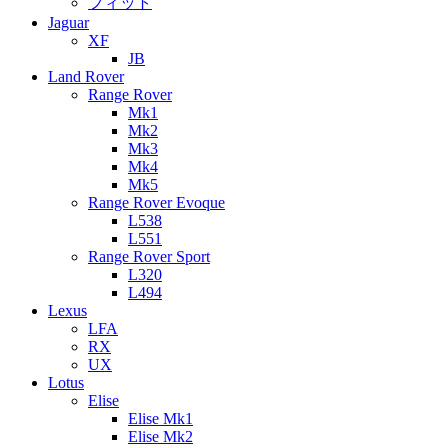
フィット
Jaguar
XF
JB
Land Rover
Range Rover
Mk1
Mk2
Mk3
Mk4
Mk5
Range Rover Evoque
L538
L551
Range Rover Sport
L320
L494
Lexus
LFA
RX
UX
Lotus
Elise
Elise Mk1
Elise Mk2