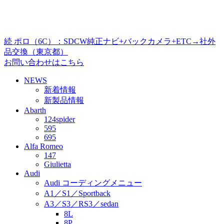
続 ポロ（6C）：SDCW純正ナビ+バックカメラ+ETC→社外
品交換（東京都）
お問い合わせはこちら
NEWS
新着情報
新製品情報
Abarth
124spider
595
695
Alfa Romeo
147
Giulietta
Audi
Audi コーディングメニュー
A1／S1／Sportback
A3／S3／RS3／sedan
8L
8P