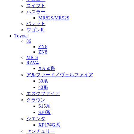
スイフト
ハスラー
MR52S/MR92S
パレット
ワゴンR
Toyota
86
ZN6
ZN8
MR-S
RAV4
XA50系
アルファード／ヴェルファイア
30系
40系
エスクファイア
クラウン
S15系
S30系
シエンタ
XP17#G系
センチュリー