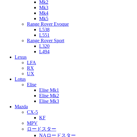
Mk2
Mk3
Mk4
Mk5
Range Rover Evoque
L538
L551
Range Rover Sport
L320
L494
Lexus
LFA
RX
UX
Lotus
Elise
Elise Mk1
Elise Mk2
Elise Mk3
Mazda
CX-5
KF
MPV
ロードスター
NAロードスター