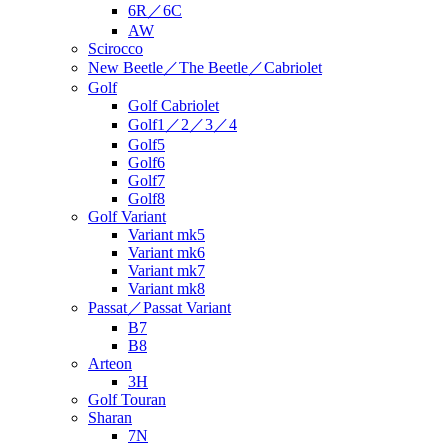
6R／6C
AW
Scirocco
New Beetle／The Beetle／Cabriolet
Golf
Golf Cabriolet
Golf1／2／3／4
Golf5
Golf6
Golf7
Golf8
Golf Variant
Variant mk5
Variant mk6
Variant mk7
Variant mk8
Passat／Passat Variant
B7
B8
Arteon
3H
Golf Touran
Sharan
7N