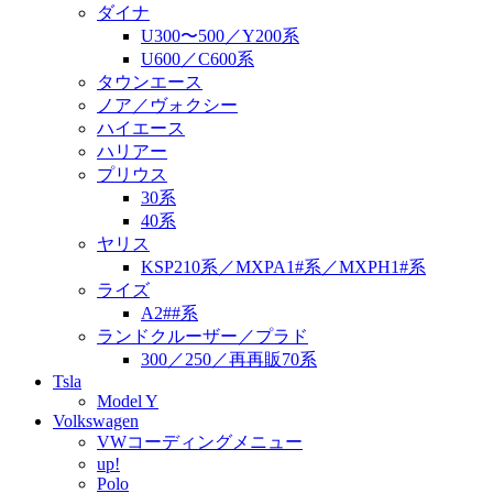
ダイナ
U300〜500／Y200系
U600／C600系
タウンエース
ノア／ヴォクシー
ハイエース
ハリアー
プリウス
30系
40系
ヤリス
KSP210系／MXPA1#系／MXPH1#系
ライズ
A2##系
ランドクルーザー／プラド
300／250／再再販70系
Tsla
Model Y
Volkswagen
VWコーディングメニュー
up!
Polo