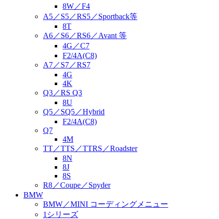
8W／F4
A5／S5／RS5／Sportback等
8T
A6／S6／RS6／Avant 等
4G／C7
F2/4A(C8)
A7／S7／RS7
4G
4K
Q3／RS Q3
8U
Q5／SQ5／Hybrid
F2/4A(C8)
Q7
4M
TT／TTS／TTRS／Roadster
8N
8J
8S
R8／Coupe／Spyder
BMW
BMW／MINI コーディングメニュー
1シリーズ