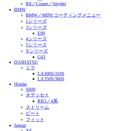
R8／Coupe／Spyder
BMW
BMW／MINI コーディングメニュー
1シリーズ
3シリーズ
E90
4シリーズ
5シリーズ
Xシリーズ
G01
DAIHATSU
ミラ
LA300S/310S
LA350S/360S
Honda
S600
オデッセイ
RB3／4系
ストリーム
ビート
フィット
Jaguar
XF