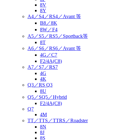
8V
8Y
A4／S4／RS4／Avant 等
B8／8K
8W／F4
A5／S5／RS5／Sportback等
8T
A6／S6／RS6／Avant 等
4G／C7
F2/4A(C8)
A7／S7／RS7
4G
4K
Q3／RS Q3
8U
Q5／SQ5／Hybrid
F2/4A(C8)
Q7
4M
TT／TTS／TTRS／Roadster
8N
8J
8S