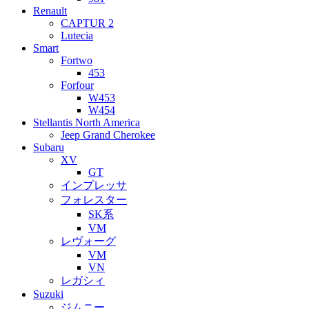
Renault
CAPTUR 2
Lutecia
Smart
Fortwo
453
Forfour
W453
W454
Stellantis North America
Jeep Grand Cherokee
Subaru
XV
GT
インプレッサ
フォレスター
SK系
VM
レヴォーグ
VM
VN
レガシィ
Suzuki
ジムニー