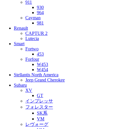
911
930
964
Cayman
981
Renault
CAPTUR 2
Lutecia
Smart
Fortwo
453
Forfour
W453
W454
Stellantis North America
Jeep Grand Cherokee
Subaru
XV
GT
インプレッサ
フォレスター
SK系
VM
レヴォーグ