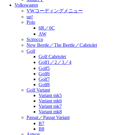
Volkswagen
VWコーディングメニュー
up!
Polo
6R／6C
AW
Scirocco
New Beetle／The Beetle／Cabriolet
Golf
Golf Cabriolet
Golf1／2／3／4
Golf5
Golf6
Golf7
Golf8
Golf Variant
Variant mk5
Variant mk6
Variant mk7
Variant mk8
Passat／Passat Variant
B7
B8
Arteon