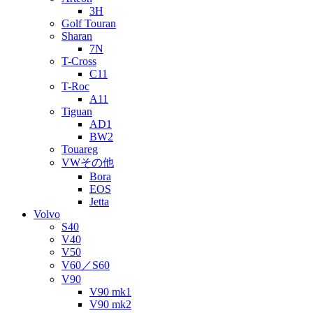
3H
Golf Touran
Sharan
7N
T-Cross
C11
T-Roc
A11
Tiguan
AD1
BW2
Touareg
VWその他
Bora
EOS
Jetta
Volvo
S40
V40
V50
V60／S60
V90
V90 mk1
V90 mk2