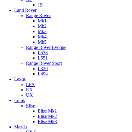
JB
Land Rover
Range Rover
Mk1
Mk2
Mk3
Mk4
Mk5
Range Rover Evoque
L538
L551
Range Rover Sport
L320
L494
Lexus
LFA
RX
UX
Lotus
Elise
Elise Mk1
Elise Mk2
Elise Mk3
Mazda