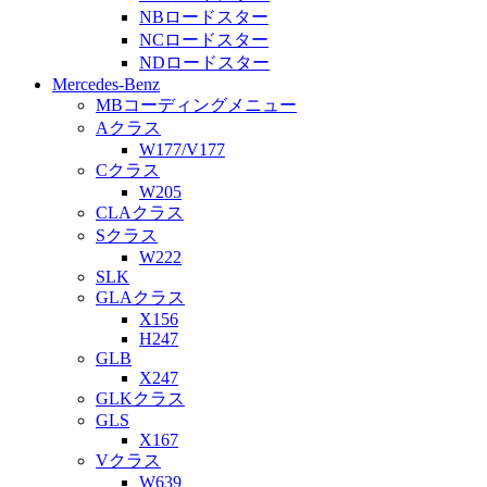
NBロードスター
NCロードスター
NDロードスター
Mercedes-Benz
MBコーディングメニュー
Aクラス
W177/V177
Cクラス
W205
CLAクラス
Sクラス
W222
SLK
GLAクラス
X156
H247
GLB
X247
GLKクラス
GLS
X167
Vクラス
W639