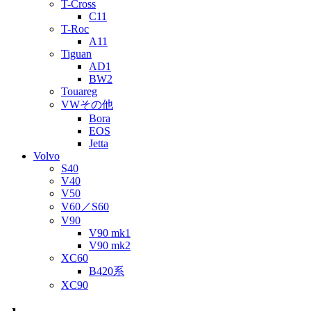
T-Cross
C11
T-Roc
A11
Tiguan
AD1
BW2
Touareg
VWその他
Bora
EOS
Jetta
Volvo
S40
V40
V50
V60／S60
V90
V90 mk1
V90 mk2
XC60
B420系
XC90