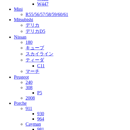
W447
Mini
R55/56/57/58/59/60/61
Mitsubishi
デリカ
デリカD5
Nissan
180
キューブ
スカイライン
ティーダ
C11
マーチ
Peugeot
240
308
P5
2008
Porche
911
930
964
Cayman
981