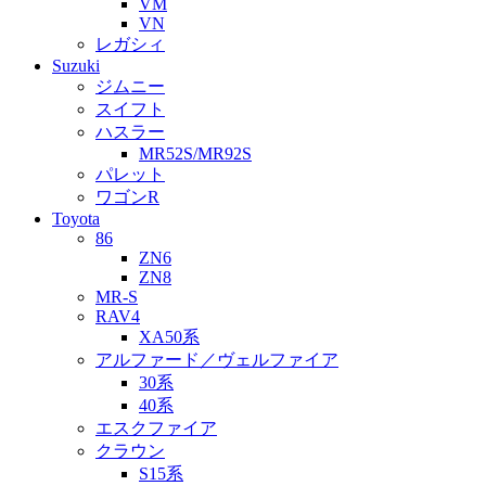
VM
VN
レガシィ
Suzuki
ジムニー
スイフト
ハスラー
MR52S/MR92S
パレット
ワゴンR
Toyota
86
ZN6
ZN8
MR-S
RAV4
XA50系
アルファード／ヴェルファイア
30系
40系
エスクファイア
クラウン
S15系