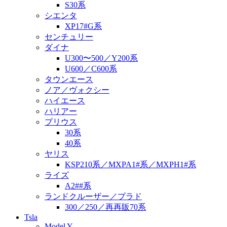
S30系
シエンタ
XP17#G系
センチュリー
ダイナ
U300〜500／Y200系
U600／C600系
タウンエース
ノア／ヴォクシー
ハイエース
ハリアー
プリウス
30系
40系
ヤリス
KSP210系／MXPA1#系／MXPH1#系
ライズ
A2##系
ランドクルーザー／プラド
300／250／再再販70系
Tsla
Model Y