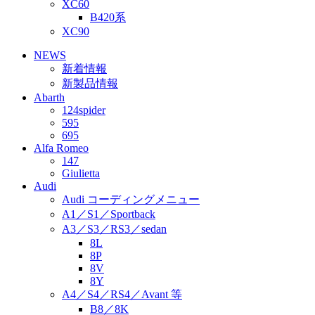
XC60
B420系
XC90
NEWS
新着情報
新製品情報
Abarth
124spider
595
695
Alfa Romeo
147
Giulietta
Audi
Audi コーディングメニュー
A1／S1／Sportback
A3／S3／RS3／sedan
8L
8P
8V
8Y
A4／S4／RS4／Avant 等
B8／8K