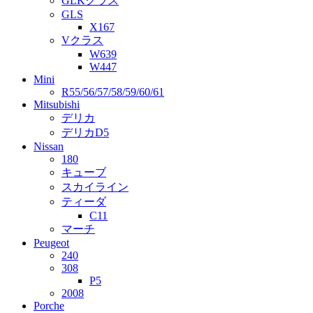
GLKクラス
GLS
X167
Vクラス
W639
W447
Mini
R55/56/57/58/59/60/61
Mitsubishi
デリカ
デリカD5
Nissan
180
キューブ
スカイライン
ティーダ
C11
マーチ
Peugeot
240
308
P5
2008
Porche