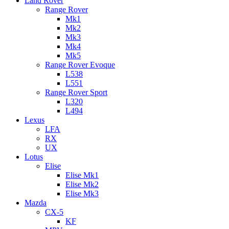
Land Rover
Range Rover
Mk1
Mk2
Mk3
Mk4
Mk5
Range Rover Evoque
L538
L551
Range Rover Sport
L320
L494
Lexus
LFA
RX
UX
Lotus
Elise
Elise Mk1
Elise Mk2
Elise Mk3
Mazda
CX-5
KF