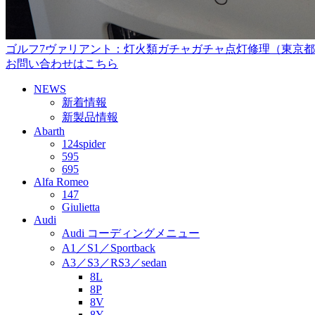
ゴルフ7ヴァリアント：灯火類ガチャガチャ点灯修理（東京
お問い合わせはこちら
NEWS
新着情報
新製品情報
Abarth
124spider
595
695
Alfa Romeo
147
Giulietta
Audi
Audi コーディングメニュー
A1／S1／Sportback
A3／S3／RS3／sedan
8L
8P
8V
8Y