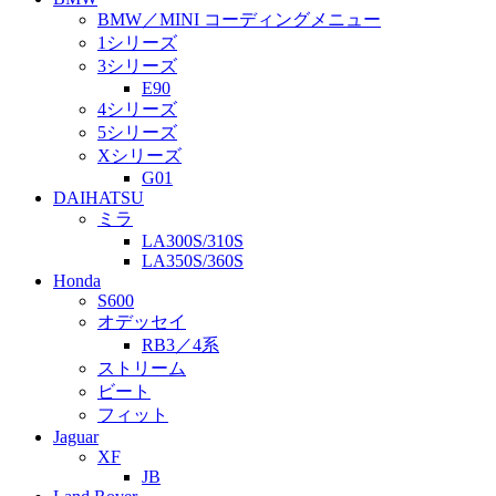
BMW／MINI コーディングメニュー
1シリーズ
3シリーズ
E90
4シリーズ
5シリーズ
Xシリーズ
G01
DAIHATSU
ミラ
LA300S/310S
LA350S/360S
Honda
S600
オデッセイ
RB3／4系
ストリーム
ビート
フィット
Jaguar
XF
JB