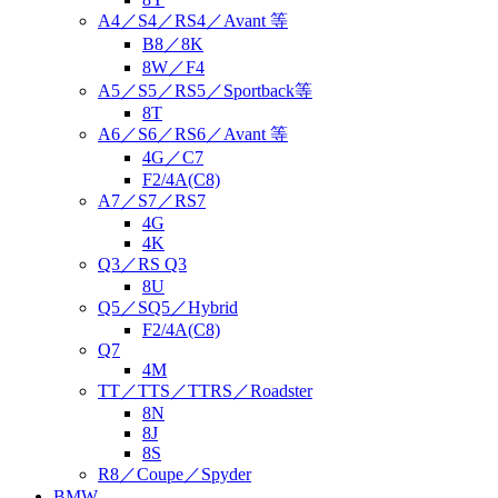
A4／S4／RS4／Avant 等
B8／8K
8W／F4
A5／S5／RS5／Sportback等
8T
A6／S6／RS6／Avant 等
4G／C7
F2/4A(C8)
A7／S7／RS7
4G
4K
Q3／RS Q3
8U
Q5／SQ5／Hybrid
F2/4A(C8)
Q7
4M
TT／TTS／TTRS／Roadster
8N
8J
8S
R8／Coupe／Spyder
BMW