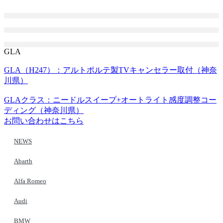
コ
ン
テ
ン
ツ
GLA
に
GLA（H247）：アルトポルテ製TVキャンセラー取付（神奈
ス
川県）
キ
ッ
GLAクラス：ニードルスイープ+オートライト感度調整コー
プ
ディング（神奈川県）
お問い合わせはこちら
NEWS
Abarth
Alfa Romeo
Audi
BMW