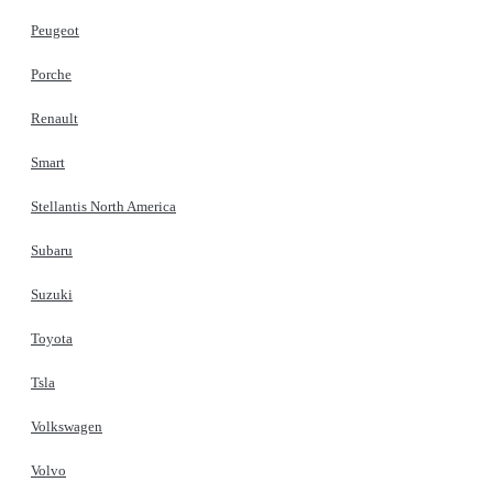
Peugeot
Porche
Renault
Smart
Stellantis North America
Subaru
Suzuki
Toyota
Tsla
Volkswagen
Volvo