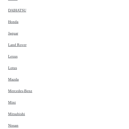
DAIHATSU
Honda
Jaguar
Land Rover
Lexus
Lotus
Mazda
Mercedes-Benz
Mini
Mitsubishi
Nissan