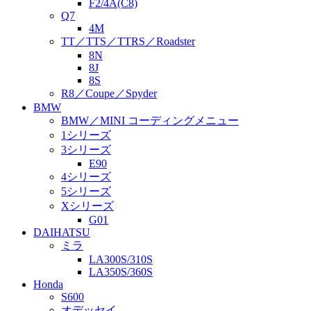
F2/4A(C8)
Q7
4M
TT／TTS／TTRS／Roadster
8N
8J
8S
R8／Coupe／Spyder
BMW
BMW／MINI コーディングメニュー
1シリーズ
3シリーズ
E90
4シリーズ
5シリーズ
Xシリーズ
G01
DAIHATSU
ミラ
LA300S/310S
LA350S/360S
Honda
S600
オデッセイ