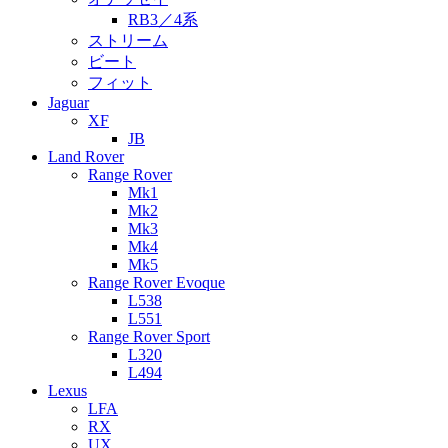
RB3／4系
ストリーム
ビート
フィット
Jaguar
XF
JB
Land Rover
Range Rover
Mk1
Mk2
Mk3
Mk4
Mk5
Range Rover Evoque
L538
L551
Range Rover Sport
L320
L494
Lexus
LFA
RX
UX