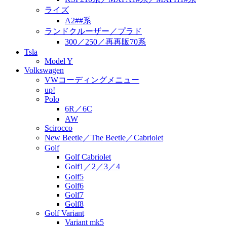
ライズ
A2##系
ランドクルーザー／プラド
300／250／再再販70系
Tsla
Model Y
Volkswagen
VWコーディングメニュー
up!
Polo
6R／6C
AW
Scirocco
New Beetle／The Beetle／Cabriolet
Golf
Golf Cabriolet
Golf1／2／3／4
Golf5
Golf6
Golf7
Golf8
Golf Variant
Variant mk5