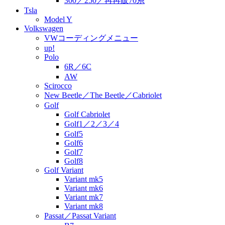
300／250／再再販70系
Tsla
Model Y
Volkswagen
VWコーディングメニュー
up!
Polo
6R／6C
AW
Scirocco
New Beetle／The Beetle／Cabriolet
Golf
Golf Cabriolet
Golf1／2／3／4
Golf5
Golf6
Golf7
Golf8
Golf Variant
Variant mk5
Variant mk6
Variant mk7
Variant mk8
Passat／Passat Variant