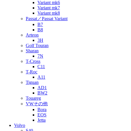
Variant mk6
Variant mk7
Variant mk8
Passat／Passat Variant
B7
B8
Arteon
3H
Golf Touran
Sharan
7N
T-Cross
C11
T-Roc
A11
Tiguan
AD1
BW2
Touareg
VWその他
Bora
EOS
Jetta
Volvo
S40