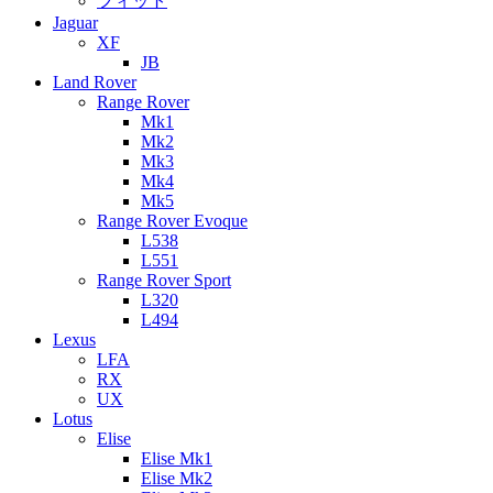
フィット
Jaguar
XF
JB
Land Rover
Range Rover
Mk1
Mk2
Mk3
Mk4
Mk5
Range Rover Evoque
L538
L551
Range Rover Sport
L320
L494
Lexus
LFA
RX
UX
Lotus
Elise
Elise Mk1
Elise Mk2