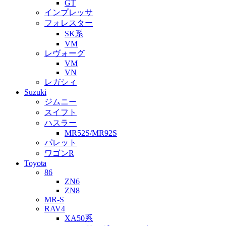
GT
インプレッサ
フォレスター
SK系
VM
レヴォーグ
VM
VN
レガシィ
Suzuki
ジムニー
スイフト
ハスラー
MR52S/MR92S
パレット
ワゴンR
Toyota
86
ZN6
ZN8
MR-S
RAV4
XA50系