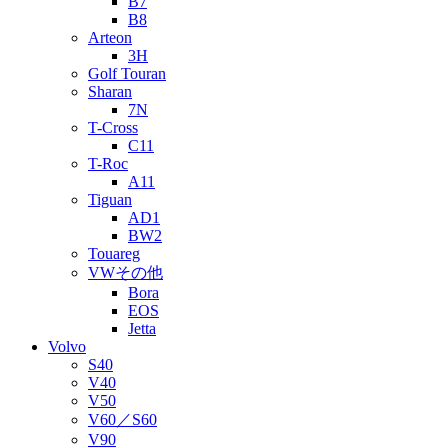
B7
B8
Arteon
3H
Golf Touran
Sharan
7N
T-Cross
C11
T-Roc
A11
Tiguan
AD1
BW2
Touareg
VWその他
Bora
EOS
Jetta
Volvo
S40
V40
V50
V60／S60
V90