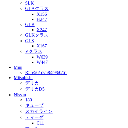
SLK
GLAクラス
X156
H247
GLB
X247
GLKクラス
GLS
X167
Vクラス
W639
W447
Mini
R55/56/57/58/59/60/61
Mitsubishi
デリカ
デリカD5
Nissan
180
キューブ
スカイライン
ティーダ
C11