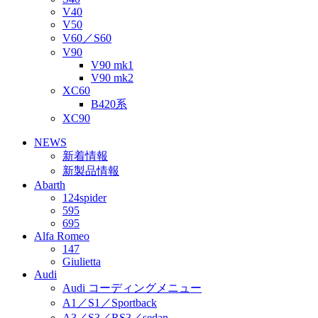
V40
V50
V60／S60
V90
V90 mk1
V90 mk2
XC60
B420系
XC90
NEWS
新着情報
新製品情報
Abarth
124spider
595
695
Alfa Romeo
147
Giulietta
Audi
Audi コーディングメニュー
A1／S1／Sportback
A3／S3／RS3／sedan