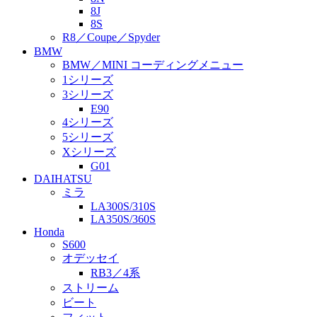
8J
8S
R8／Coupe／Spyder
BMW
BMW／MINI コーディングメニュー
1シリーズ
3シリーズ
E90
4シリーズ
5シリーズ
Xシリーズ
G01
DAIHATSU
ミラ
LA300S/310S
LA350S/360S
Honda
S600
オデッセイ
RB3／4系
ストリーム
ビート