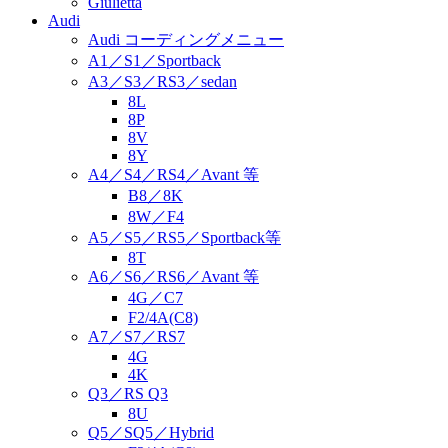
Giulietta
Audi
Audi コーディングメニュー
A1／S1／Sportback
A3／S3／RS3／sedan
8L
8P
8V
8Y
A4／S4／RS4／Avant 等
B8／8K
8W／F4
A5／S5／RS5／Sportback等
8T
A6／S6／RS6／Avant 等
4G／C7
F2/4A(C8)
A7／S7／RS7
4G
4K
Q3／RS Q3
8U
Q5／SQ5／Hybrid