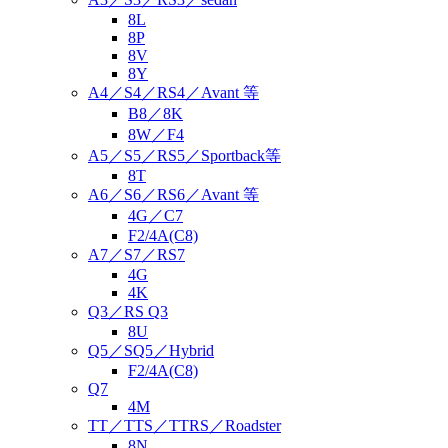
8L
8P
8V
8Y
A4／S4／RS4／Avant 等
B8／8K
8W／F4
A5／S5／RS5／Sportback等
8T
A6／S6／RS6／Avant 等
4G／C7
F2/4A(C8)
A7／S7／RS7
4G
4K
Q3／RS Q3
8U
Q5／SQ5／Hybrid
F2/4A(C8)
Q7
4M
TT／TTS／TTRS／Roadster
8N