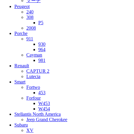
マーチ
Peugeot
240
308
P5
2008
Porche
911
930
964
Cayman
981
Renault
CAPTUR 2
Lutecia
Smart
Fortwo
453
Forfour
W453
W454
Stellantis North America
Jeep Grand Cherokee
Subaru
XV