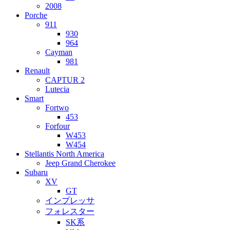
2008
Porche
911
930
964
Cayman
981
Renault
CAPTUR 2
Lutecia
Smart
Fortwo
453
Forfour
W453
W454
Stellantis North America
Jeep Grand Cherokee
Subaru
XV
GT
インプレッサ
フォレスター
SK系