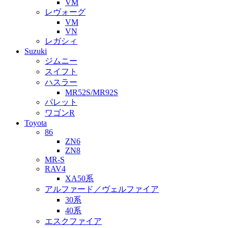
VM
レヴォーグ
VM
VN
レガシィ
Suzuki
ジムニー
スイフト
ハスラー
MR52S/MR92S
パレット
ワゴンR
Toyota
86
ZN6
ZN8
MR-S
RAV4
XA50系
アルファード／ヴェルファイア
30系
40系
エスクファイア