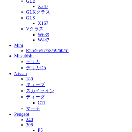
GLB
X247
GLKクラス
GLS
X167
Vクラス
W639
W447
Mini
R55/56/57/58/59/60/61
Mitsubishi
デリカ
デリカD5
Nissan
180
キューブ
スカイライン
ティーダ
C11
マーチ
Peugeot
240
308
P5