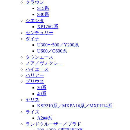
クラウン
S15系
S30系
シエンタ
XP17#G系
センチュリー
ダイナ
U300〜500／Y200系
U600／C600系
タウンエース
ノア／ヴォクシー
ハイエース
ハリアー
プリウス
30系
40系
ヤリス
KSP210系／MXPA1#系／MXPH1#系
ライズ
A2##系
ランドクルーザー／プラド