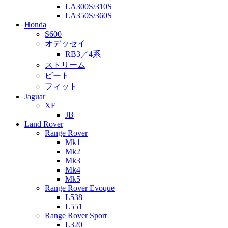
LA300S/310S
LA350S/360S
Honda
S600
オデッセイ
RB3／4系
ストリーム
ビート
フィット
Jaguar
XF
JB
Land Rover
Range Rover
Mk1
Mk2
Mk3
Mk4
Mk5
Range Rover Evoque
L538
L551
Range Rover Sport
L320