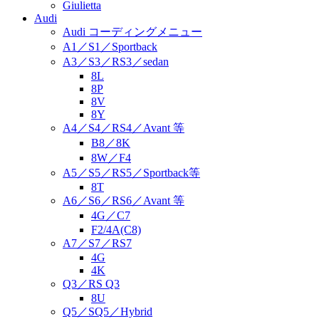
Giulietta
Audi
Audi コーディングメニュー
A1／S1／Sportback
A3／S3／RS3／sedan
8L
8P
8V
8Y
A4／S4／RS4／Avant 等
B8／8K
8W／F4
A5／S5／RS5／Sportback等
8T
A6／S6／RS6／Avant 等
4G／C7
F2/4A(C8)
A7／S7／RS7
4G
4K
Q3／RS Q3
8U
Q5／SQ5／Hybrid