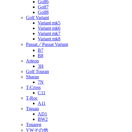
Golf6
Golf7
Golf8
Golf Variant
Variant mk5
Variant mk6
Variant mk7
Variant mk8
Passat／Passat Variant
B7
B8
Arteon
3H
Golf Touran
Sharan
7N
T-Cross
C11
T-Roc
A11
Tiguan
AD1
BW2
Touareg
VWその他