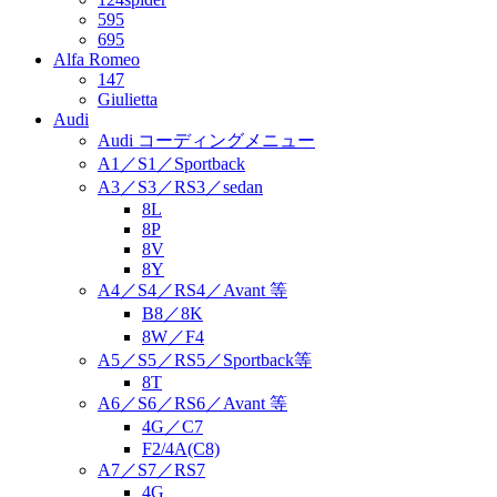
595
695
Alfa Romeo
147
Giulietta
Audi
Audi コーディングメニュー
A1／S1／Sportback
A3／S3／RS3／sedan
8L
8P
8V
8Y
A4／S4／RS4／Avant 等
B8／8K
8W／F4
A5／S5／RS5／Sportback等
8T
A6／S6／RS6／Avant 等
4G／C7
F2/4A(C8)
A7／S7／RS7
4G