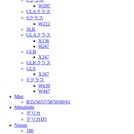
W205
CLAクラス
Sクラス
W222
SLK
GLAクラス
X156
H247
GLB
X247
GLKクラス
GLS
X167
Vクラス
W639
W447
Mini
R55/56/57/58/59/60/61
Mitsubishi
デリカ
デリカD5
Nissan
180