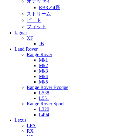
オデッセイ
RB3／4系
ストリーム
ビート
フィット
Jaguar
XF
JB
Land Rover
Range Rover
Mk1
Mk2
Mk3
Mk4
Mk5
Range Rover Evoque
L538
L551
Range Rover Sport
L320
L494
Lexus
LFA
RX