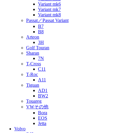
Variant mk6
Variant mk7
Variant mk8
Passat／Passat Variant
B7
B8
Arteon
3H
Golf Touran
Sharan
7N
T-Cross
C11
T-Roc
A11
Tiguan
AD1
BW2
Touareg
VWその他
Bora
EOS
Jetta
Volvo