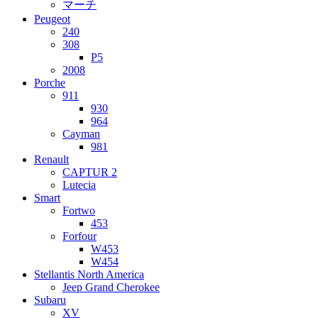
マーチ
Peugeot
240
308
P5
2008
Porche
911
930
964
Cayman
981
Renault
CAPTUR 2
Lutecia
Smart
Fortwo
453
Forfour
W453
W454
Stellantis North America
Jeep Grand Cherokee
Subaru
XV