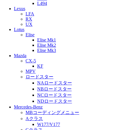
L494
Lexus
LFA
RX
UX
Lotus
Elise
Elise Mk1
Elise Mk2
Elise Mk3
Mazda
CX-5
KF
MPV
ロードスター
NAロードスター
NBロードスター
NCロードスター
NDロードスター
Mercedes-Benz
MBコーディングメニュー
Aクラス
W177/V177
Cクラス