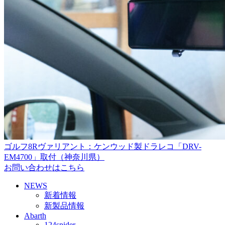
ゴルフ8Rヴァリアント：ケンウッド製ドラレコ「DRV-
EM4700」取付（神奈川県）
お問い合わせはこちら
NEWS
新着情報
新製品情報
Abarth
124spider