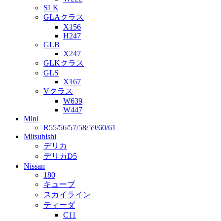
SLK
GLAクラス
X156
H247
GLB
X247
GLKクラス
GLS
X167
Vクラス
W639
W447
Mini
R55/56/57/58/59/60/61
Mitsubishi
デリカ
デリカD5
Nissan
180
キューブ
スカイライン
ティーダ
C11