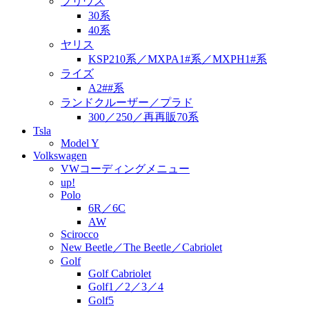
プリウス
30系
40系
ヤリス
KSP210系／MXPA1#系／MXPH1#系
ライズ
A2##系
ランドクルーザー／プラド
300／250／再再販70系
Tsla
Model Y
Volkswagen
VWコーディングメニュー
up!
Polo
6R／6C
AW
Scirocco
New Beetle／The Beetle／Cabriolet
Golf
Golf Cabriolet
Golf1／2／3／4
Golf5