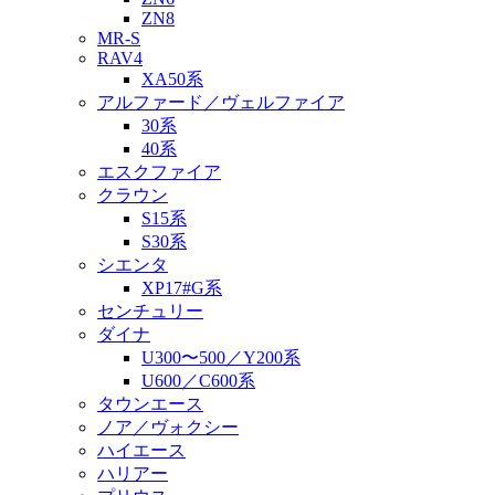
ZN8
MR-S
RAV4
XA50系
アルファード／ヴェルファイア
30系
40系
エスクファイア
クラウン
S15系
S30系
シエンタ
XP17#G系
センチュリー
ダイナ
U300〜500／Y200系
U600／C600系
タウンエース
ノア／ヴォクシー
ハイエース
ハリアー