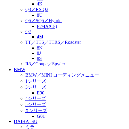
4K
Q3／RS Q3
8U
Q5／SQ5／Hybrid
F2/4A(C8)
Q7
4M
TT／TTS／TTRS／Roadster
8N
8J
8S
R8／Coupe／Spyder
BMW
BMW／MINI コーディングメニュー
1シリーズ
3シリーズ
E90
4シリーズ
5シリーズ
Xシリーズ
G01
DAIHATSU
ミラ