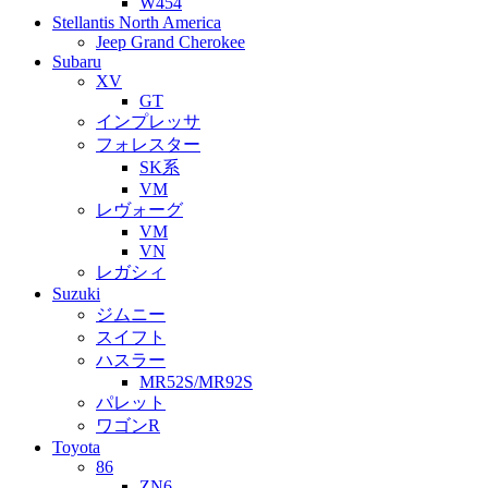
W454
Stellantis North America
Jeep Grand Cherokee
Subaru
XV
GT
インプレッサ
フォレスター
SK系
VM
レヴォーグ
VM
VN
レガシィ
Suzuki
ジムニー
スイフト
ハスラー
MR52S/MR92S
パレット
ワゴンR
Toyota
86
ZN6