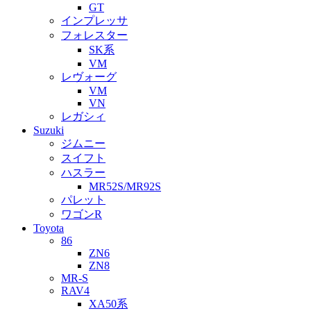
GT
インプレッサ
フォレスター
SK系
VM
レヴォーグ
VM
VN
レガシィ
Suzuki
ジムニー
スイフト
ハスラー
MR52S/MR92S
パレット
ワゴンR
Toyota
86
ZN6
ZN8
MR-S
RAV4
XA50系