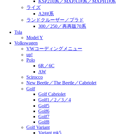
KSP210系／MXPA1#系／MXPH1#系
ライズ
A2##系
ランドクルーザー／プラド
300／250／再再販70系
Tsla
Model Y
Volkswagen
VWコーディングメニュー
up!
Polo
6R／6C
AW
Scirocco
New Beetle／The Beetle／Cabriolet
Golf
Golf Cabriolet
Golf1／2／3／4
Golf5
Golf6
Golf7
Golf8
Golf Variant
Variant mk5