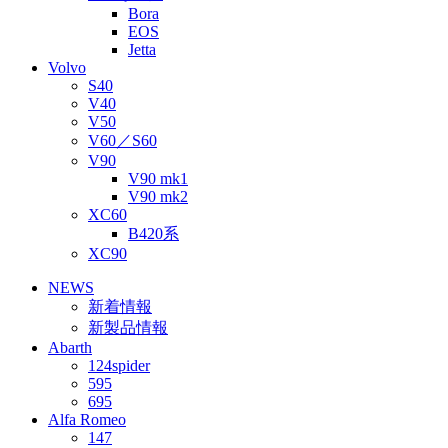
Bora
EOS
Jetta
Volvo
S40
V40
V50
V60／S60
V90
V90 mk1
V90 mk2
XC60
B420系
XC90
NEWS
新着情報
新製品情報
Abarth
124spider
595
695
Alfa Romeo
147