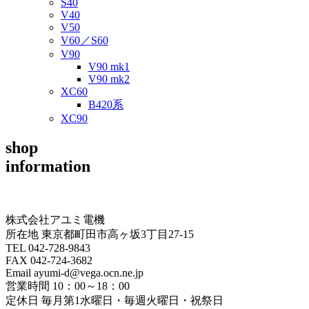
S40
V40
V50
V60／S60
V90
V90 mk1
V90 mk2
XC60
B420系
XC90
shop
information
株式会社アユミ電機
所在地 東京都町田市高ヶ坂3丁目27‐15
TEL 042-728-9843
FAX 042-724-3682
Email ayumi-d@vega.ocn.ne.jp
営業時間 10：00～18：00
定休日 毎月第1水曜日・毎週火曜日・祝祭日