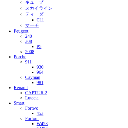
キューブ
スカイライン
ティーダ
C11
マーチ
Peugeot
240
308
P5
2008
Porche
911
930
964
Cayman
981
Renault
CAPTUR 2
Lutecia
Smart
Fortwo
453
Forfour
W453