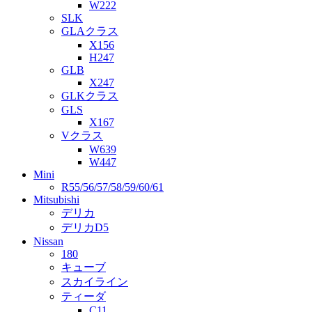
W222
SLK
GLAクラス
X156
H247
GLB
X247
GLKクラス
GLS
X167
Vクラス
W639
W447
Mini
R55/56/57/58/59/60/61
Mitsubishi
デリカ
デリカD5
Nissan
180
キューブ
スカイライン
ティーダ
C11