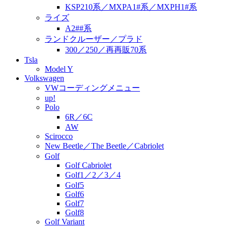
KSP210系／MXPA1#系／MXPH1#系
ライズ
A2##系
ランドクルーザー／プラド
300／250／再再販70系
Tsla
Model Y
Volkswagen
VWコーディングメニュー
up!
Polo
6R／6C
AW
Scirocco
New Beetle／The Beetle／Cabriolet
Golf
Golf Cabriolet
Golf1／2／3／4
Golf5
Golf6
Golf7
Golf8
Golf Variant