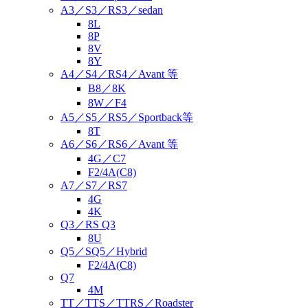
A3／S3／RS3／sedan
8L
8P
8V
8Y
A4／S4／RS4／Avant 等
B8／8K
8W／F4
A5／S5／RS5／Sportback等
8T
A6／S6／RS6／Avant 等
4G／C7
F2/4A(C8)
A7／S7／RS7
4G
4K
Q3／RS Q3
8U
Q5／SQ5／Hybrid
F2/4A(C8)
Q7
4M
TT／TTS／TTRS／Roadster