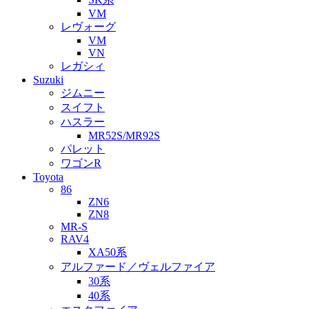
VM
レヴォーグ
VM
VN
レガシィ
Suzuki
ジムニー
スイフト
ハスラー
MR52S/MR92S
パレット
ワゴンR
Toyota
86
ZN6
ZN8
MR-S
RAV4
XA50系
アルファード／ヴェルファイア
30系
40系