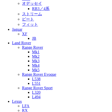
オデッセイ
RB3／4系
ストリーム
ビート
フィット
Jaguar
XF
JB
Land Rover
Range Rover
Mk1
Mk2
Mk3
Mk4
Mk5
Range Rover Evoque
L538
L551
Range Rover Sport
L320
L494
Lexus
LFA
RX