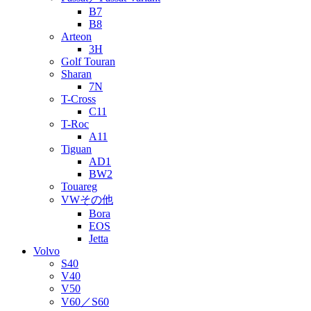
B7
B8
Arteon
3H
Golf Touran
Sharan
7N
T-Cross
C11
T-Roc
A11
Tiguan
AD1
BW2
Touareg
VWその他
Bora
EOS
Jetta
Volvo
S40
V40
V50
V60／S60