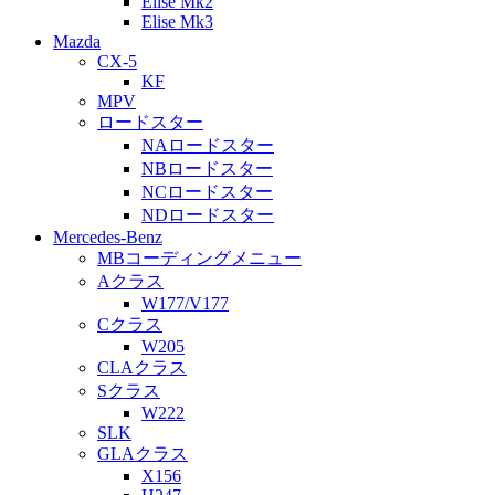
Elise Mk2
Elise Mk3
Mazda
CX-5
KF
MPV
ロードスター
NAロードスター
NBロードスター
NCロードスター
NDロードスター
Mercedes-Benz
MBコーディングメニュー
Aクラス
W177/V177
Cクラス
W205
CLAクラス
Sクラス
W222
SLK
GLAクラス
X156