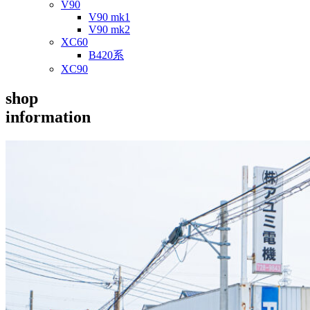
V90
V90 mk1
V90 mk2
XC60
B420系
XC90
shop
information