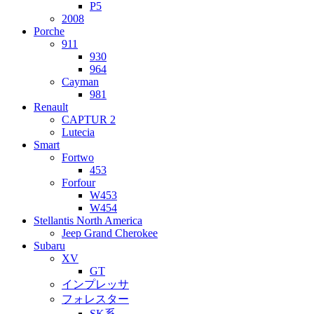
P5
2008
Porche
911
930
964
Cayman
981
Renault
CAPTUR 2
Lutecia
Smart
Fortwo
453
Forfour
W453
W454
Stellantis North America
Jeep Grand Cherokee
Subaru
XV
GT
インプレッサ
フォレスター
SK系