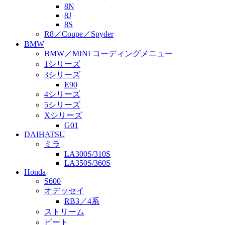
8N
8J
8S
R8／Coupe／Spyder
BMW
BMW／MINI コーディングメニュー
1シリーズ
3シリーズ
E90
4シリーズ
5シリーズ
Xシリーズ
G01
DAIHATSU
ミラ
LA300S/310S
LA350S/360S
Honda
S600
オデッセイ
RB3／4系
ストリーム
ビート