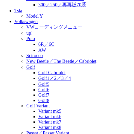
300／250／再再販70系
Tsla
Model Y
Volkswagen
VWコーディングメニュー
up!
Polo
6R／6C
AW
Scirocco
New Beetle／The Beetle／Cabriolet
Golf
Golf Cabriolet
Golf1／2／3／4
Golf5
Golf6
Golf7
Golf8
Golf Variant
Variant mk5
Variant mk6
Variant mk7
Variant mk8
Passat／Passat Variant