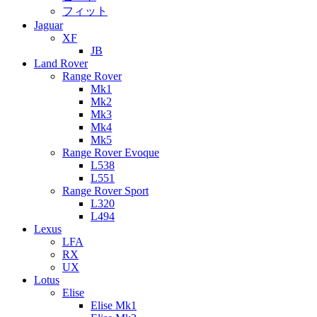
フィット
Jaguar
XF
JB
Land Rover
Range Rover
Mk1
Mk2
Mk3
Mk4
Mk5
Range Rover Evoque
L538
L551
Range Rover Sport
L320
L494
Lexus
LFA
RX
UX
Lotus
Elise
Elise Mk1