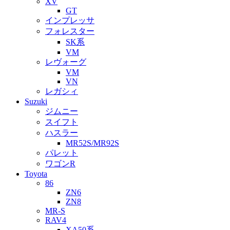
XV
GT
インプレッサ
フォレスター
SK系
VM
レヴォーグ
VM
VN
レガシィ
Suzuki
ジムニー
スイフト
ハスラー
MR52S/MR92S
パレット
ワゴンR
Toyota
86
ZN6
ZN8
MR-S
RAV4
XA50系