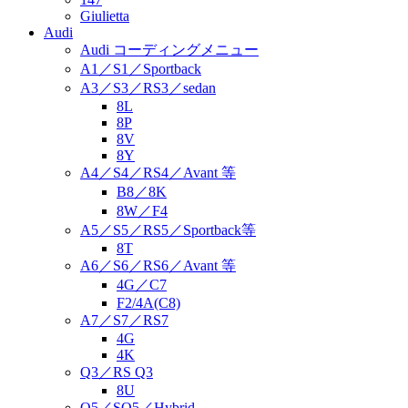
Giulietta
Audi
Audi コーディングメニュー
A1／S1／Sportback
A3／S3／RS3／sedan
8L
8P
8V
8Y
A4／S4／RS4／Avant 等
B8／8K
8W／F4
A5／S5／RS5／Sportback等
8T
A6／S6／RS6／Avant 等
4G／C7
F2/4A(C8)
A7／S7／RS7
4G
4K
Q3／RS Q3
8U
Q5／SQ5／Hybrid