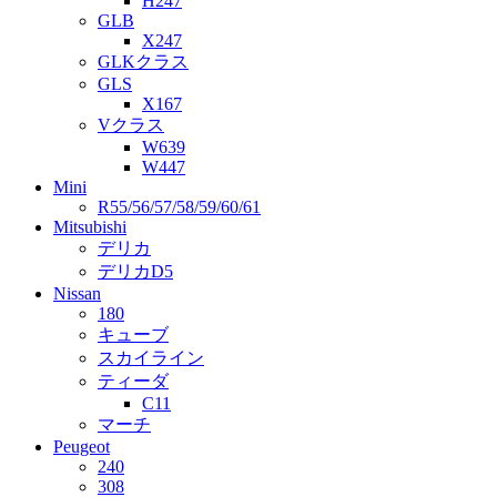
H247
GLB
X247
GLKクラス
GLS
X167
Vクラス
W639
W447
Mini
R55/56/57/58/59/60/61
Mitsubishi
デリカ
デリカD5
Nissan
180
キューブ
スカイライン
ティーダ
C11
マーチ
Peugeot
240
308