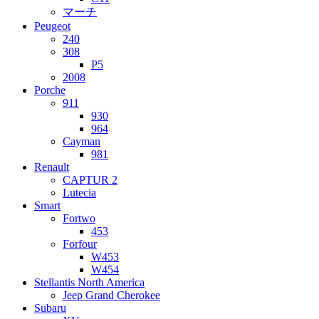
マーチ
Peugeot
240
308
P5
2008
Porche
911
930
964
Cayman
981
Renault
CAPTUR 2
Lutecia
Smart
Fortwo
453
Forfour
W453
W454
Stellantis North America
Jeep Grand Cherokee
Subaru