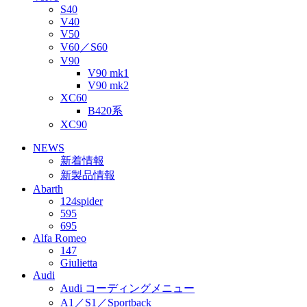
S40
V40
V50
V60／S60
V90
V90 mk1
V90 mk2
XC60
B420系
XC90
NEWS
新着情報
新製品情報
Abarth
124spider
595
695
Alfa Romeo
147
Giulietta
Audi
Audi コーディングメニュー
A1／S1／Sportback