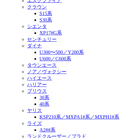
エスクファイア
クラウン
S15系
S30系
シエンタ
XP17#G系
センチュリー
ダイナ
U300〜500／Y200系
U600／C600系
タウンエース
ノア／ヴォクシー
ハイエース
ハリアー
プリウス
30系
40系
ヤリス
KSP210系／MXPA1#系／MXPH1#系
ライズ
A2##系
ランドクルーザー／プラド