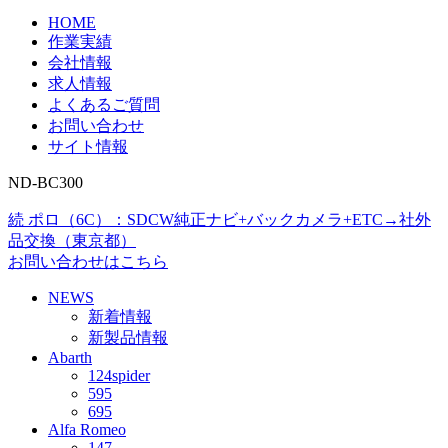
HOME
作業実績
会社情報
求人情報
よくあるご質問
お問い合わせ
サイト情報
ND-BC300
続 ポロ（6C）：SDCW純正ナビ+バックカメラ+ETC→社外
品交換（東京都）
お問い合わせはこちら
NEWS
新着情報
新製品情報
Abarth
124spider
595
695
Alfa Romeo
147