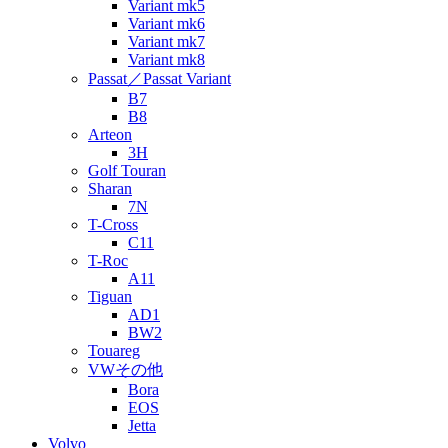
Variant mk5
Variant mk6
Variant mk7
Variant mk8
Passat／Passat Variant
B7
B8
Arteon
3H
Golf Touran
Sharan
7N
T-Cross
C11
T-Roc
A11
Tiguan
AD1
BW2
Touareg
VWその他
Bora
EOS
Jetta
Volvo