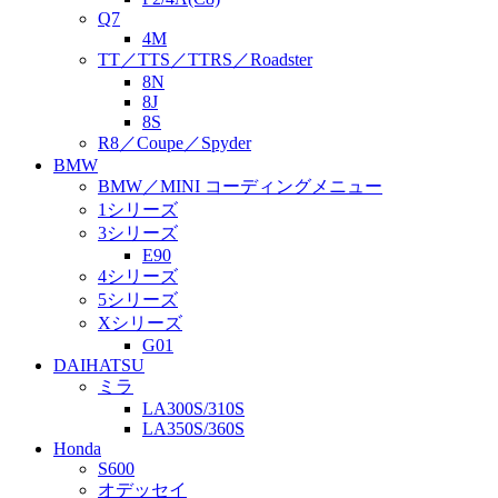
Q7
4M
TT／TTS／TTRS／Roadster
8N
8J
8S
R8／Coupe／Spyder
BMW
BMW／MINI コーディングメニュー
1シリーズ
3シリーズ
E90
4シリーズ
5シリーズ
Xシリーズ
G01
DAIHATSU
ミラ
LA300S/310S
LA350S/360S
Honda
S600
オデッセイ