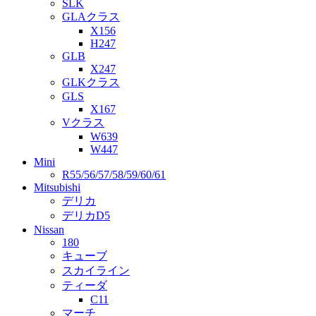
SLK
GLAクラス
X156
H247
GLB
X247
GLKクラス
GLS
X167
Vクラス
W639
W447
Mini
R55/56/57/58/59/60/61
Mitsubishi
デリカ
デリカD5
Nissan
180
キューブ
スカイライン
ティーダ
C11
マーチ