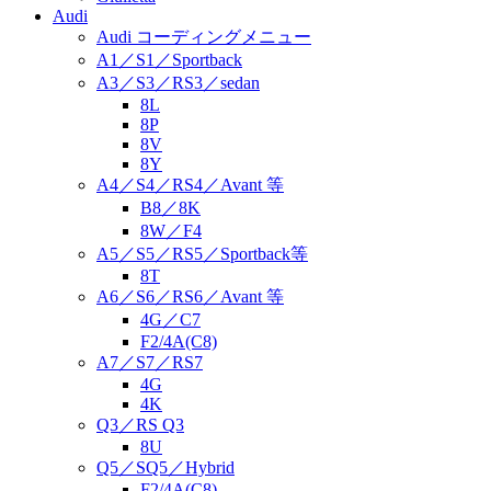
Audi
Audi コーディングメニュー
A1／S1／Sportback
A3／S3／RS3／sedan
8L
8P
8V
8Y
A4／S4／RS4／Avant 等
B8／8K
8W／F4
A5／S5／RS5／Sportback等
8T
A6／S6／RS6／Avant 等
4G／C7
F2/4A(C8)
A7／S7／RS7
4G
4K
Q3／RS Q3
8U
Q5／SQ5／Hybrid
F2/4A(C8)