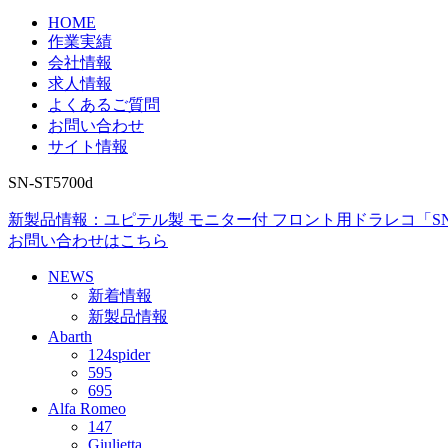
HOME
作業実績
会社情報
求人情報
よくあるご質問
お問い合わせ
サイト情報
SN-ST5700d
新製品情報：ユピテル製 モニター付 フロント用ドラレコ「SN-S
お問い合わせはこちら
NEWS
新着情報
新製品情報
Abarth
124spider
595
695
Alfa Romeo
147
Giulietta