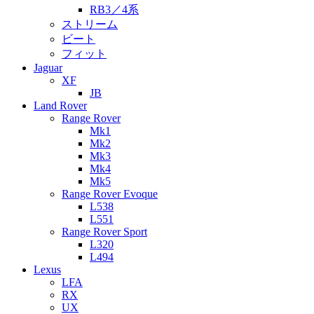
RB3／4系
ストリーム
ビート
フィット
Jaguar
XF
JB
Land Rover
Range Rover
Mk1
Mk2
Mk3
Mk4
Mk5
Range Rover Evoque
L538
L551
Range Rover Sport
L320
L494
Lexus
LFA
RX
UX