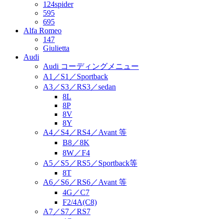
124spider
595
695
Alfa Romeo
147
Giulietta
Audi
Audi コーディングメニュー
A1／S1／Sportback
A3／S3／RS3／sedan
8L
8P
8V
8Y
A4／S4／RS4／Avant 等
B8／8K
8W／F4
A5／S5／RS5／Sportback等
8T
A6／S6／RS6／Avant 等
4G／C7
F2/4A(C8)
A7／S7／RS7