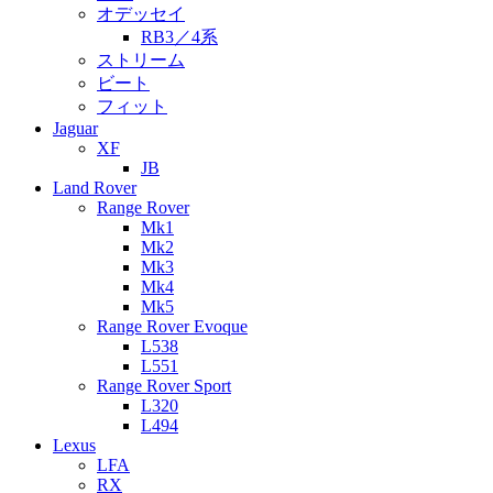
オデッセイ
RB3／4系
ストリーム
ビート
フィット
Jaguar
XF
JB
Land Rover
Range Rover
Mk1
Mk2
Mk3
Mk4
Mk5
Range Rover Evoque
L538
L551
Range Rover Sport
L320
L494
Lexus
LFA
RX