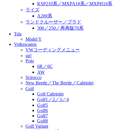
KSP210系／MXPA1#系／MXPH1#系
ライズ
A2##系
ランドクルーザー／プラド
300／250／再再販70系
Tsla
Model Y
Volkswagen
VWコーディングメニュー
up!
Polo
6R／6C
AW
Scirocco
New Beetle／The Beetle／Cabriolet
Golf
Golf Cabriolet
Golf1／2／3／4
Golf5
Golf6
Golf7
Golf8
Golf Variant