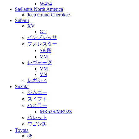
W454
Stellantis North America
Jeep Grand Cherokee
Subaru
XV
GT
インプレッサ
フォレスター
SK系
VM
レヴォーグ
VM
VN
レガシィ
Suzuki
ジムニー
スイフト
ハスラー
MR52S/MR92S
パレット
ワゴンR
Toyota
86