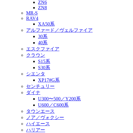
ZN6
ZN8
MR-S
RAV4
XA50系
アルファード／ヴェルファイア
30系
40系
エスクファイア
クラウン
S15系
S30系
シエンタ
XP17#G系
センチュリー
ダイナ
U300〜500／Y200系
U600／C600系
タウンエース
ノア／ヴォクシー
ハイエース
ハリアー