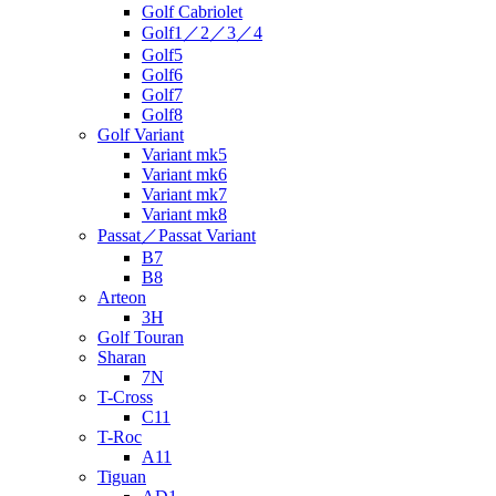
Golf Cabriolet
Golf1／2／3／4
Golf5
Golf6
Golf7
Golf8
Golf Variant
Variant mk5
Variant mk6
Variant mk7
Variant mk8
Passat／Passat Variant
B7
B8
Arteon
3H
Golf Touran
Sharan
7N
T-Cross
C11
T-Roc
A11
Tiguan