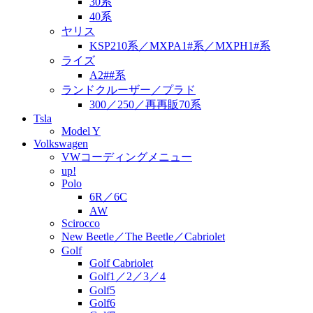
30系
40系
ヤリス
KSP210系／MXPA1#系／MXPH1#系
ライズ
A2##系
ランドクルーザー／プラド
300／250／再再販70系
Tsla
Model Y
Volkswagen
VWコーディングメニュー
up!
Polo
6R／6C
AW
Scirocco
New Beetle／The Beetle／Cabriolet
Golf
Golf Cabriolet
Golf1／2／3／4
Golf5
Golf6