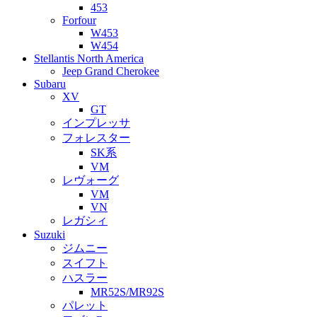
453
Forfour
W453
W454
Stellantis North America
Jeep Grand Cherokee
Subaru
XV
GT
インプレッサ
フォレスター
SK系
VM
レヴォーグ
VM
VN
レガシィ
Suzuki
ジムニー
スイフト
ハスラー
MR52S/MR92S
パレット