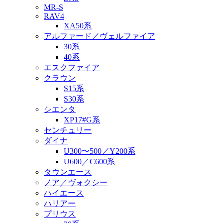
MR-S
RAV4
XA50系
アルファード／ヴェルファイア
30系
40系
エスクファイア
クラウン
S15系
S30系
シエンタ
XP17#G系
センチュリー
ダイナ
U300〜500／Y200系
U600／C600系
タウンエース
ノア／ヴォクシー
ハイエース
ハリアー
プリウス