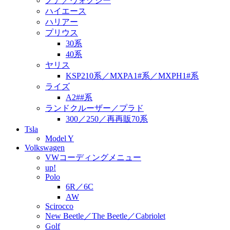
ノア／ヴォクシー
ハイエース
ハリアー
プリウス
30系
40系
ヤリス
KSP210系／MXPA1#系／MXPH1#系
ライズ
A2##系
ランドクルーザー／プラド
300／250／再再販70系
Tsla
Model Y
Volkswagen
VWコーディングメニュー
up!
Polo
6R／6C
AW
Scirocco
New Beetle／The Beetle／Cabriolet
Golf