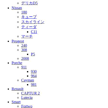
デリカD5
Nissan
180
キューブ
スカイライン
ティーダ
C11
マーチ
Peugeot
240
308
P5
2008
Porche
911
930
964
Cayman
981
Renault
CAPTUR 2
Lutecia
Smart
Fortwo