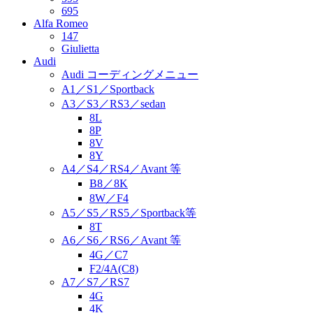
695
Alfa Romeo
147
Giulietta
Audi
Audi コーディングメニュー
A1／S1／Sportback
A3／S3／RS3／sedan
8L
8P
8V
8Y
A4／S4／RS4／Avant 等
B8／8K
8W／F4
A5／S5／RS5／Sportback等
8T
A6／S6／RS6／Avant 等
4G／C7
F2/4A(C8)
A7／S7／RS7
4G
4K