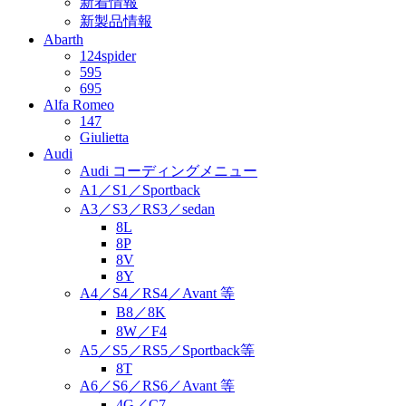
新着情報
新製品情報
Abarth
124spider
595
695
Alfa Romeo
147
Giulietta
Audi
Audi コーディングメニュー
A1／S1／Sportback
A3／S3／RS3／sedan
8L
8P
8V
8Y
A4／S4／RS4／Avant 等
B8／8K
8W／F4
A5／S5／RS5／Sportback等
8T
A6／S6／RS6／Avant 等
4G／C7