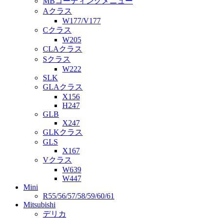
MBコーディングメニュー
Aクラス
W177/V177
Cクラス
W205
CLAクラス
Sクラス
W222
SLK
GLAクラス
X156
H247
GLB
X247
GLKクラス
GLS
X167
Vクラス
W639
W447
Mini
R55/56/57/58/59/60/61
Mitsubishi
デリカ