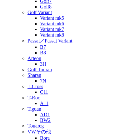
Golf7
Golf8
Golf Variant
Variant mk5
Variant mk6
Variant mk7
Variant mk8
Passat／Passat Variant
B7
B8
Arteon
3H
Golf Touran
Sharan
7N
T-Cross
C11
T-Roc
A11
Tiguan
AD1
BW2
Touareg
VWその他
Bora