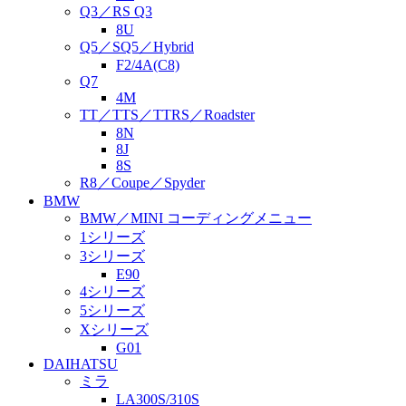
Q3／RS Q3
8U
Q5／SQ5／Hybrid
F2/4A(C8)
Q7
4M
TT／TTS／TTRS／Roadster
8N
8J
8S
R8／Coupe／Spyder
BMW
BMW／MINI コーディングメニュー
1シリーズ
3シリーズ
E90
4シリーズ
5シリーズ
Xシリーズ
G01
DAIHATSU
ミラ
LA300S/310S