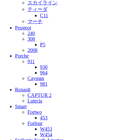
スカイライン
ティーダ
C11
マーチ
Peugeot
240
308
P5
2008
Porche
911
930
964
Cayman
981
Renault
CAPTUR 2
Lutecia
Smart
Fortwo
453
Forfour
W453
W454