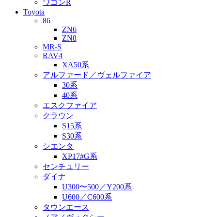
ワゴンR
Toyota
86
ZN6
ZN8
MR-S
RAV4
XA50系
アルファード／ヴェルファイア
30系
40系
エスクファイア
クラウン
S15系
S30系
シエンタ
XP17#G系
センチュリー
ダイナ
U300〜500／Y200系
U600／C600系
タウンエース