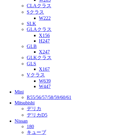
CLAクラス
Sクラス
W222
SLK
GLAクラス
X156
H247
GLB
X247
GLKクラス
GLS
X167
Vクラス
W639
W447
Mini
R55/56/57/58/59/60/61
Mitsubishi
デリカ
デリカD5
Nissan
180
キューブ