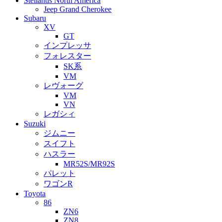
Stellantis North America
Jeep Grand Cherokee
Subaru
XV
GT
インプレッサ
フォレスター
SK系
VM
レヴォーグ
VM
VN
レガシィ
Suzuki
ジムニー
スイフト
ハスラー
MR52S/MR92S
パレット
ワゴンR
Toyota
86
ZN6
ZN8