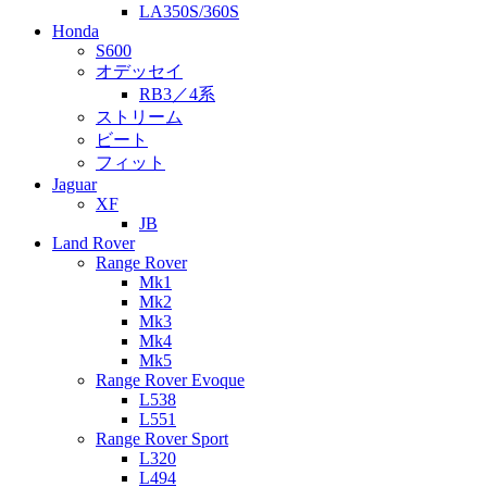
LA350S/360S
Honda
S600
オデッセイ
RB3／4系
ストリーム
ビート
フィット
Jaguar
XF
JB
Land Rover
Range Rover
Mk1
Mk2
Mk3
Mk4
Mk5
Range Rover Evoque
L538
L551
Range Rover Sport
L320
L494