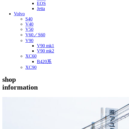
EOS
Jetta
Volvo
S40
V40
V50
V60／S60
V90
V90 mk1
V90 mk2
XC60
B420系
XC90
shop
information