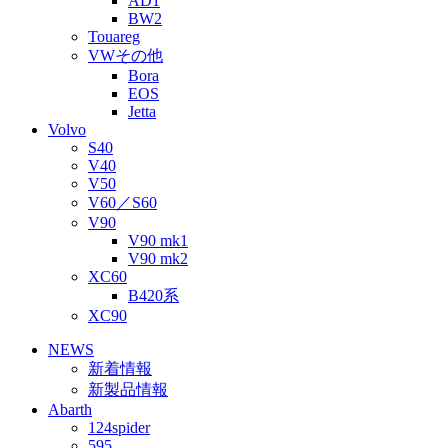
AD1
BW2
Touareg
VWその他
Bora
EOS
Jetta
Volvo
S40
V40
V50
V60／S60
V90
V90 mk1
V90 mk2
XC60
B420系
XC90
NEWS
新着情報
新製品情報
Abarth
124spider
595