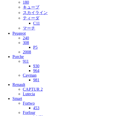
180
キューブ
スカイライン
ティーダ
C11
マーチ
Peugeot
240
308
P5
2008
Porche
911
930
964
Cayman
981
Renault
CAPTUR 2
Lutecia
Smart
Fortwo
453
Forfour