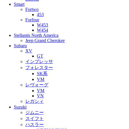
Smart
Fortwo
453
Forfour
W453
W454
Stellantis North America
Jeep Grand Cherokee
Subaru
XV
GT
インプレッサ
フォレスター
SK系
VM
レヴォーグ
VM
VN
レガシィ
Suzuki
ジムニー
スイフト
ハスラー