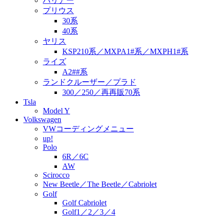
ハリアー
プリウス
30系
40系
ヤリス
KSP210系／MXPA1#系／MXPH1#系
ライズ
A2##系
ランドクルーザー／プラド
300／250／再再販70系
Tsla
Model Y
Volkswagen
VWコーディングメニュー
up!
Polo
6R／6C
AW
Scirocco
New Beetle／The Beetle／Cabriolet
Golf
Golf Cabriolet
Golf1／2／3／4