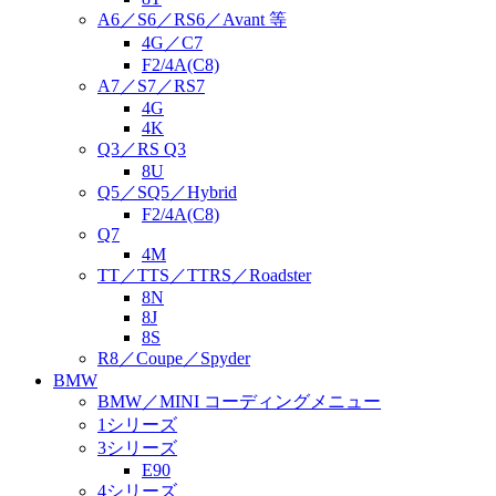
A6／S6／RS6／Avant 等
4G／C7
F2/4A(C8)
A7／S7／RS7
4G
4K
Q3／RS Q3
8U
Q5／SQ5／Hybrid
F2/4A(C8)
Q7
4M
TT／TTS／TTRS／Roadster
8N
8J
8S
R8／Coupe／Spyder
BMW
BMW／MINI コーディングメニュー
1シリーズ
3シリーズ
E90
4シリーズ