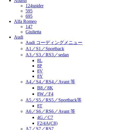
Abarth
124spider
595
695
Alfa Romeo
147
Giulietta
Audi
Audi コーディングメニュー
A1／S1／Sportback
A3／S3／RS3／sedan
8L
8P
8V
8Y
A4／S4／RS4／Avant 等
B8／8K
8W／F4
A5／S5／RS5／Sportback等
8T
A6／S6／RS6／Avant 等
4G／C7
F2/4A(C8)
A7／S7／RS7