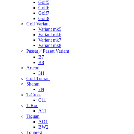
Golf5
Golf6
Golf7
Golf8
Golf Variant
Variant mk5
Variant mk6
Variant mk7
Variant mk8
Passat／Passat Variant
B7
B8
Arteon
3H
Golf Touran
Sharan
7N
T-Cross
C11
T-Roc
A11
Tiguan
AD1
BW2
Touareg