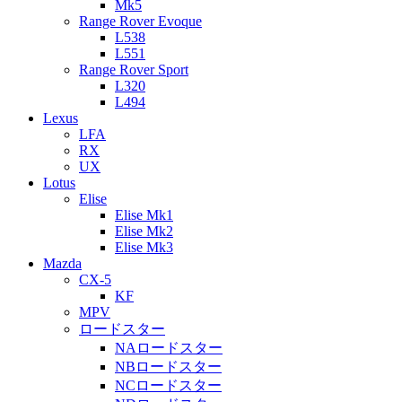
Mk5
Range Rover Evoque
L538
L551
Range Rover Sport
L320
L494
Lexus
LFA
RX
UX
Lotus
Elise
Elise Mk1
Elise Mk2
Elise Mk3
Mazda
CX-5
KF
MPV
ロードスター
NAロードスター
NBロードスター
NCロードスター