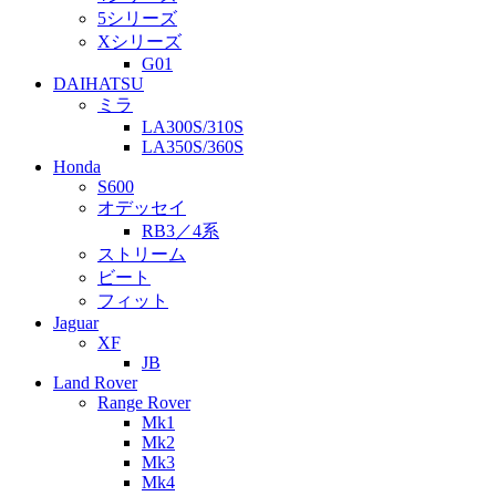
5シリーズ
Xシリーズ
G01
DAIHATSU
ミラ
LA300S/310S
LA350S/360S
Honda
S600
オデッセイ
RB3／4系
ストリーム
ビート
フィット
Jaguar
XF
JB
Land Rover
Range Rover
Mk1
Mk2
Mk3
Mk4