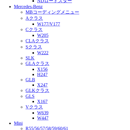
NDロードスター
Mercedes-Benz
MBコーディングメニュー
Aクラス
W177/V177
Cクラス
W205
CLAクラス
Sクラス
W222
SLK
GLAクラス
X156
H247
GLB
X247
GLKクラス
GLS
X167
Vクラス
W639
W447
Mini
R55/56/57/58/59/60/61