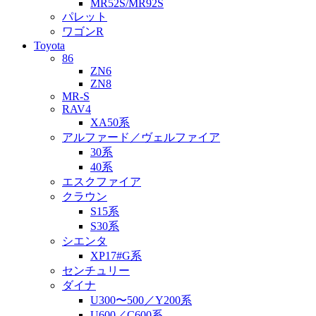
MR52S/MR92S
パレット
ワゴンR
Toyota
86
ZN6
ZN8
MR-S
RAV4
XA50系
アルファード／ヴェルファイア
30系
40系
エスクファイア
クラウン
S15系
S30系
シエンタ
XP17#G系
センチュリー
ダイナ
U300〜500／Y200系
U600／C600系