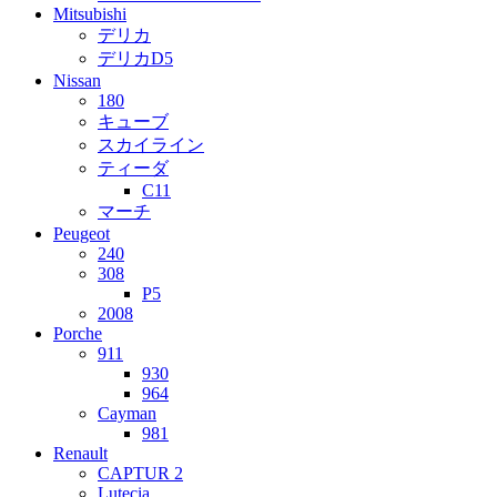
Mitsubishi
デリカ
デリカD5
Nissan
180
キューブ
スカイライン
ティーダ
C11
マーチ
Peugeot
240
308
P5
2008
Porche
911
930
964
Cayman
981
Renault
CAPTUR 2
Lutecia