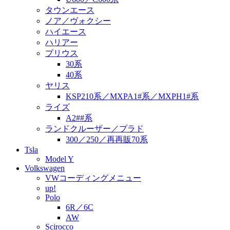
タウンエース
ノア／ヴォクシー
ハイエース
ハリアー
プリウス
30系
40系
ヤリス
KSP210系／MXPA1#系／MXPH1#系
ライズ
A2##系
ランドクルーザー／プラド
300／250／再再販70系
Tsla
Model Y
Volkswagen
VWコーディングメニュー
up!
Polo
6R／6C
AW
Scirocco