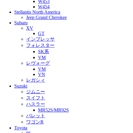
W453
W454
Stellantis North America
Jeep Grand Cherokee
Subaru
XV
GT
インプレッサ
フォレスター
SK系
VM
レヴォーグ
VM
VN
レガシィ
Suzuki
ジムニー
スイフト
ハスラー
MR52S/MR92S
パレット
ワゴンR
Toyota