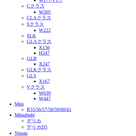
W177/V177
Cクラス
W205
CLAクラス
Sクラス
W222
SLK
GLAクラス
X156
H247
GLB
X247
GLKクラス
GLS
X167
Vクラス
W639
W447
Mini
R55/56/57/58/59/60/61
Mitsubishi
デリカ
デリカD5
Nissan