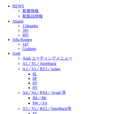
NEWS
新着情報
新製品情報
Abarth
124spider
595
695
Alfa Romeo
147
Giulietta
Audi
Audi コーディングメニュー
A1／S1／Sportback
A3／S3／RS3／sedan
8L
8P
8V
8Y
A4／S4／RS4／Avant 等
B8／8K
8W／F4
A5／S5／RS5／Sportback等
8T