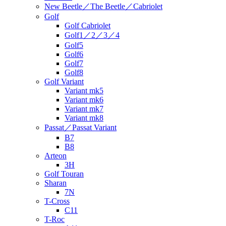
New Beetle／The Beetle／Cabriolet
Golf
Golf Cabriolet
Golf1／2／3／4
Golf5
Golf6
Golf7
Golf8
Golf Variant
Variant mk5
Variant mk6
Variant mk7
Variant mk8
Passat／Passat Variant
B7
B8
Arteon
3H
Golf Touran
Sharan
7N
T-Cross
C11
T-Roc