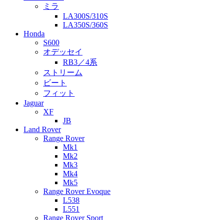
ミラ
LA300S/310S
LA350S/360S
Honda
S600
オデッセイ
RB3／4系
ストリーム
ビート
フィット
Jaguar
XF
JB
Land Rover
Range Rover
Mk1
Mk2
Mk3
Mk4
Mk5
Range Rover Evoque
L538
L551
Range Rover Sport