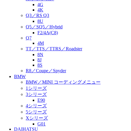
4G
4K
Q3／RS Q3
8U
Q5／SQ5／Hybrid
F2/4A(C8)
Q7
4M
TT／TTS／TTRS／Roadster
8N
8J
8S
R8／Coupe／Spyder
BMW
BMW／MINI コーディングメニュー
1シリーズ
3シリーズ
E90
4シリーズ
5シリーズ
Xシリーズ
G01
DAIHATSU