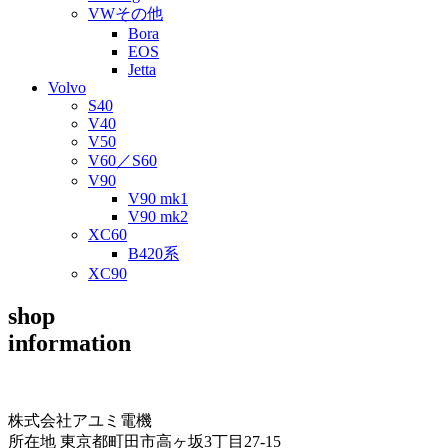
VWその他
Bora
EOS
Jetta
Volvo
S40
V40
V50
V60／S60
V90
V90 mk1
V90 mk2
XC60
B420系
XC90
shop
information
株式会社アユミ電機
所在地 東京都町田市高ヶ坂3丁目27‐15