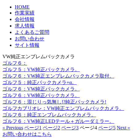
HOME
作業実績
会社情報
求人情報
よくあるご質問
お問い合わせ
サイト情報
VW純正エンブレムバックカメラ
ゴルフ６：
ゴルフ５：VW純正バックカメラ。
ゴルフ６：VW純正エンブレムバックカメラ取付。
ゴルフ５：純正バックカメラ+α。
ゴルフ６：VW純正バックカメラ。
ゴルフ６：VW純正バックカメラ。
ゴルフ６：混じりっ気無し!?純正バックカメラ!
ゴルフカブリオレ：VW純正エンブレムバックカメラ。
ゴルフ６：純正エンブレムバックカメラ。
ゴルフ６：VW純正LEDテール＋ガルーダミラー。
« Previous
ページ
1
ページ
2
ページ
3
ページ
4
ページ
5
Next »
お問い合わせはこちら