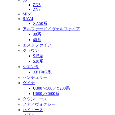
86
ZN6
ZN8
MR-S
RAV4
XA50系
アルファード／ヴェルファイア
30系
40系
エスクファイア
クラウン
S15系
S30系
シエンタ
XP17#G系
センチュリー
ダイナ
U300〜500／Y200系
U600／C600系
タウンエース
ノア／ヴォクシー
ハイエース