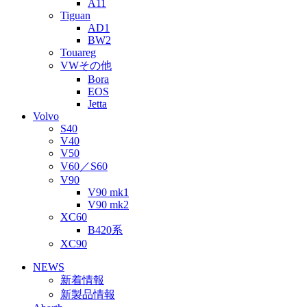
A11
Tiguan
AD1
BW2
Touareg
VWその他
Bora
EOS
Jetta
Volvo
S40
V40
V50
V60／S60
V90
V90 mk1
V90 mk2
XC60
B420系
XC90
NEWS
新着情報
新製品情報