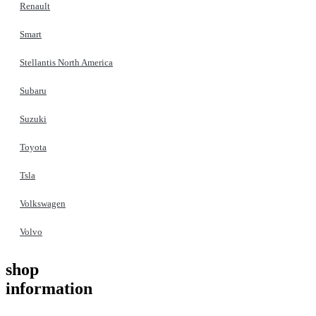
Renault
Smart
Stellantis North America
Subaru
Suzuki
Toyota
Tsla
Volkswagen
Volvo
shop
information