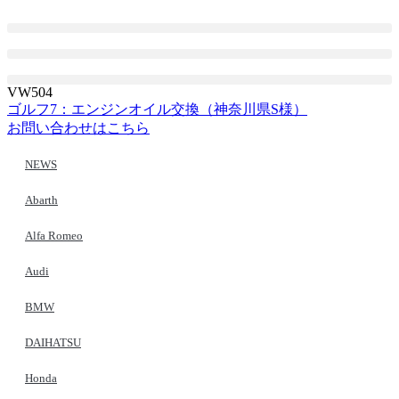
コ
ン
テ
ン
ツ
VW504
に
ゴルフ7：エンジンオイル交換（神奈川県S様）
ス
お問い合わせはこちら
キ
ッ
NEWS
プ
Abarth
Alfa Romeo
Audi
BMW
DAIHATSU
Honda