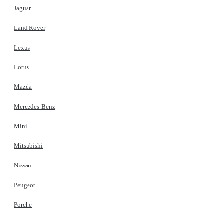
Jaguar
Land Rover
Lexus
Lotus
Mazda
Mercedes-Benz
Mini
Mitsubishi
Nissan
Peugeot
Porche